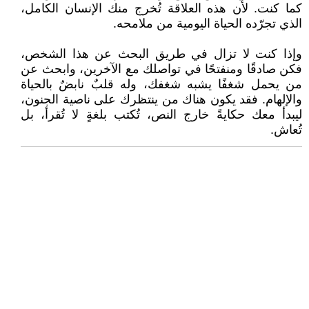
كما كنت. لأن هذه العلاقة تُخرج منك الإنسان الكامل،
الذي تجرّده الحياة اليومية من ملامحه.
وإذا كنت لا تزال في طريق البحث عن هذا الشخص،
فكن صادقًا ومنفتحًا في تواصلك مع الآخرين، وابحث عن
من يحمل شغفًا يشبه شغفك، وله قلبٌ نابضٌ بالحياة
والإلهام. فقد يكون هناك من ينتظرك على ناصية الجنون،
ليبدأ معك حكايةً خارج النص، تُكتب بلغةٍ لا تُقرأ، بل
تُعاش.