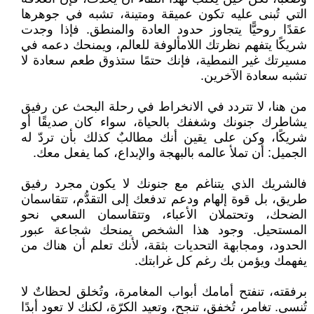
التي تُبنى عليه تكون عميقة ومتينة، تشبه في جوهرها
عقدًا روحيًّا يتجاوز حدود العادة والمنطق. فإذا وجدت
شريكًا يتفهم نظرتك اللامألوفة للعالم، ويمنحك دعمه في
مسيرتك غير النمطية، فإنك حتمًا ستذوق طعم سعادة لا
تشبه سعادة الآخرين.
من هنا، لا تتردد في الانخراط في رحلة البحث عن رفيق
يشاطرك جنونك وشغفك بالحياة، سواء كان صديقًا أو
شريكًا، وكن على يقين أنك مطالبٌ كذلك بأن تردّ له
الجميل: أن تملأ عالمه بالبهجة والإبداع، كما يفعل معك.
فالشريك الذي يتناغم مع جنونك لا يكون مجرد رفيق
طريق، بل قوة إلهام ودعم تدفعك إلى التقدُّم، تتقاسمان
الضحك، وتحتملان الأعباء، وتتقاسمان السعي نحو
المستحيل. وجود هذا الشخص يمنحك شجاعة عبور
الحدود، ومجابهة التحديات بثقة، لأنك تعلم أن هناك من
يفهمك ويؤمن بك رغم كل غرابتك.
برفقته، تنفتح أمامك أبواب المغامرة، وتُخلق لحظاتٌ لا
تُنسى. تغامر، تُخفق، تنجح، وتعيد الكرّة، لكنك لا تعود أبدًا