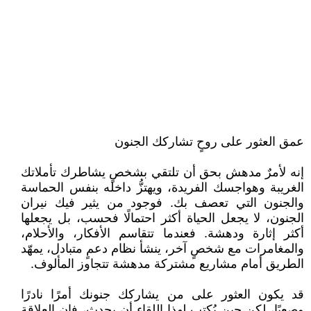
عمق العثور على روحٍ تشاركك الجنون
إنه لأمرٌ مدهش بحق أن تلتقي بشخصٍ يشاطرك تأملاتك
الغريبة وهواجسك الفريدة، ويهتزُّ داخله بنفس الحماسة
والجنون التي تعصف بك. فوجود من يثير فيك نيران
الجنون، لا يجعل الحياة أكثر احتمالًا فحسب، بل يجعلها
أكثر إثارة ودهشة. فعندما تتقاسم الأفكار، والأحلام،
والمغامرات مع شخصٍ آخر، ينشأ نظام دعمٍ متبادل، يمهّد
الطريق أمام مشاريع مشتركة مدهشة تتجاوز المألوف.
قد يكون العثور على من يشاركك جنونك أمرًا نادرًا
وصعبًا، لكن حين يُكتب لهذا اللقاء أن يحدث، فإن العلاقة