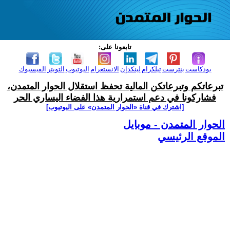
تابعونا على:
بودكاست
بنترست
تيلكرام
لينكدإن
الانستغرام
اليوتيوب
التويتر
الفيسبوك
تبرعاتكم وتبرعاتكن المالية تحفظ استقلال الحوار المتمدن،
فشاركونا في دعم استمرارية هذا الفضاء اليساري الحر
[اشترك في قناة ‫«الحوار المتمدن» على اليوتيوب]
الحوار المتمدن - موبايل
الموقع الرئيسي