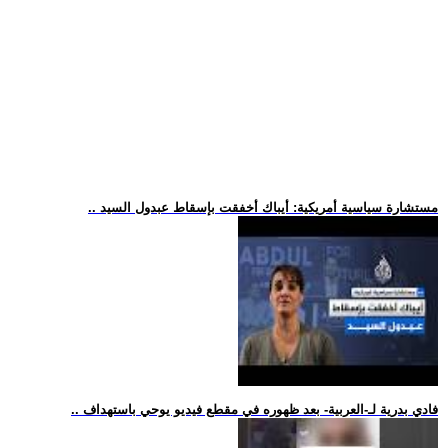
.. مستشارة سياسية أمريكية: أيباك أخفقت بإسقاط عبدول السيد
.. فادي بدرية لـ-العربية- بعد ظهوره في مقطع فيديو يوحي باستهداف