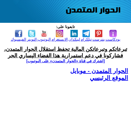
تابعونا على:
بودكاست
بنترست
تيلكرام
لينكدإن
الانستغرام
اليوتيوب
التويتر
الفيسبوك
تبرعاتكم وتبرعاتكن المالية تحفظ استقلال الحوار المتمدن،
فشاركونا في دعم استمرارية هذا الفضاء اليساري الحر
[اشترك في قناة ‫«الحوار المتمدن» على اليوتيوب]
الحوار المتمدن - موبايل
الموقع الرئيسي