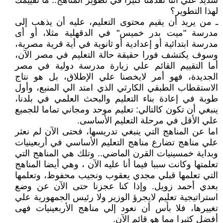
شديد علي أننا تقدمنا كثيرا في تطوير المناهج.. ما تقييمك
لهذا التطوير؟
ـ من يريد أن يقيم محتوى التعليم، عليه أن يذهب إلى
مدرسة "ميت بدر خميس" في الدقهلية مثلا، أو أى
مدرسة ابتدائية أو إعدادية أو ثانوية في أية قرية مصرية،
وسوف يكتشف فورا حقيقة حالة التعليم في مصر الآن،
أما التقييم القائم علي زيارة مدرسة دولية في مصر
الجديدة، فهو أمر لايخصنا علي الإطلاق، بل هو نتاج
الاستقطاب الطبقي الكارثي الذي امتد الي المنبع، وأول
طوبة في إعادة بناء التعليم والبحث العلمي في بلدنا،
ينبغي أن تكون كالتالي: تعليم موحد ومجاني تماما للجميع
علي الأقل في مرحلة التعليم الأساسى.
اما عن المناهج التي ينبغي تدريسها، فحتى الآن لم نعثر
علي مناهج تضارع مناهج التعليم الأساسي في أربعينيات
وبداية خمسينيات القرن الماضي.. وتلك هي المناهج التي
تعلمتها وكانت سببا فيما أنا عليه الآن ، وهي أيضا المناهج
التي تعلمها قبلي مجدي يعقوب ونجيب محفوظ، وتعلمها
بعدي أحمد زويل. وإذا كنا عجزنا حتى الآن عن وضع
استراتيجية تعليم لايجرؤ الوزير ولا رئيس الجمهورية علي
تغييرها، فلا بأس أن نعود إلي مناهج الأربعينيات فهى
أفضل كثيرا مما هو قائم الآن.