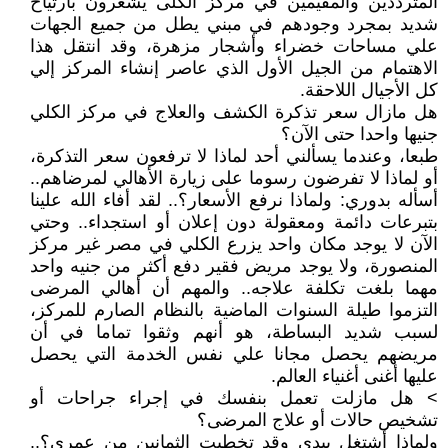
المترددين والمقيمين في مركز الكلى يشعرون بارتياح
شديد بمجرد وجودهم في مبني يطل من جميع الجهات
علي مساحات خضراء وأشجار مزهرة، وقد انتقل هذا
الاهتمام من الجيل الأول الذي عاصر إنشاء المركز إلي
كل الأجيال اللاحقة.
هل مازال سعر تذكرة الكشف والعلاج في مركز الكلي
جنيها واحدا حتى الآن؟
طبعا، وعندما يسألني أحد لماذا لا ترفعون سعر التذكرة،
أو لماذا لا تفرضون رسوما على زيارة الأهالي لمرضاهم..
أسأله بدوري: ولماذا نرفع الأسعار؟.. لقد أفاء الله علينا
بتبرعات دائمة ومعقولة دون إعلان أو استجداء.. وحتي
الآن لا يوجد مكان واحد يزرع الكلي في مصر غير مركز
المنصورة، ولا يوجد مريض فقير دفع أكثر من جنيه واحد
مهما بلغت تكلفة علاجه.. والمهم أن أهالي المرضى
التزموا طيلة السنوات الماضية بالنظام الصارم للمركز،
لسبب شديد البساطة، هو أنهم وثقوا تماما في أن
مريضهم يحصل مجانا علي نفس الخدمة التي يحصل
عليها أغنى أغنياء العالم.
> هل مازلت تعمل بنفسك في إجراء جراحات أو
تشخيص حالات أو علاج المرضى؟
ولماذا أشتغل بيدي وقد تخطيت الثمانين من عمري؟..