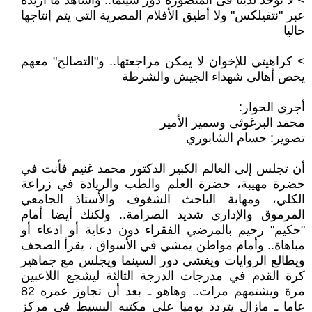
> لا توجد لدينا فى المنصورة دور سينما.. وأشاهد ما أريده
عبر "نتفيلكس" ولا أطيق الأفلام المصرية التي يتم إنتاجها
حاليا
> كراهيتي للإخوان لا يمكن مراجعتها.. و"التصالح" معهم
يخص أهالى شهداء الجيش والشرطة
أجرى الحوار:
محمد البرغوثى وسمير الأمير
تصوير: حسام الشابوري
أن تجلس إلى العالم الكبير الدكتور محمد غنيم فأنت في
حضرة مهيبة، حضرة العلم والطب والريادة في زراعة
الكلي، ومهابة الباحث الشغوف والأستاذ الجامعي
المرموق والإداري شديد الصرامة.. ولكنك أيضا أمام
"حكيم" رحيم بالمرضي الفقراء دون دعاية أو ادعاء أو
مباهاة.. وأمام مواطن يمشي في الأسواق ، يقرأ الصحف
ويطالع الروايات ويغشي دور السينما ويجلس مع جماهير
كرة القدم في مدرجات الدرجة الثالثة ليشجع اللاعبين
مرة ويشتمهم مرات.. وهاهو ـ بعد أن تجاوز عمره 82
عاما ـ مازال يتردد يوميا على مكتبه البسيط في مركز