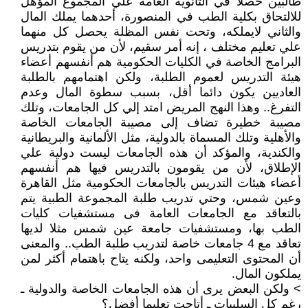
طالبين حصلا في الثانوية العامة علي المجموع المؤهل
للالتحاق بكلية الطب في المنصورة، أحدهما يملك المال
والثاني لايملكه، وتحت نفس المظلة يحصل كل منهما
علي تعليم مختلف ، إنه أمر سقيم، لأن من يقوم بتدريس
البرامج الخاصة في الكليات الحكومية هم أنفسهم أعضاء
هيئة التدريس لعموم الطلبة، ولكن اهتمامهم بالطلبة
العاديين يكون دائما أقل، بسبب سطوة المال وعدم
التفرغ.. وهذا النهج المريض امتد إلي كل الجامعات، وتلك
مصيبة خطيرة تضاف إلى مصيبة الجامعات الخاصة
والأهلية وتلك المسماة بالدولية، مثل الألمانية والبريطانية
والكندية، والمؤكد أن هذه الجامعات ليست دولية علي
الإطلاق، لأن من يقومون بالتدريس فيها هم أنفسهم
أعضاء هيئات التدريس بالجامعات الحكومية مثل القاهرة
وعين شمس، وحتي تدريب طلبة المجموعة الطبية يتم
بالتعاقد مع الجامعات العامة فى مستشفيات كليات
الطب بها، ومستشفيات جامعة عين شمس مثلا لديها
تعاقد مع 4 جامعات خاصة لتدريب طلبة الطب.. والمعنى
أن المحتوى التعليمى واحد، ولكنه يتاح باهتمام أكثر لمن
يملكون المال.
> ولكن البعض يرى أن هذه الجامعات الخاصة والدولية ـ
رغم كل السلبيات ـ أتاحت تعليما أفضل؟