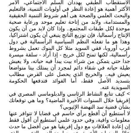
الاستقطاب الطبقي يهددان السلم الاجتماعي، الأمر
الأكثر أهمية هو إعادة النظر في أولويات التنمية، فالتعليم
والبحث العلمي والصحة هى أهم شروط التنمية الحقيقية
والمستدامة، ولابد من إتاحة تعليم موحد ورعاية صحية
موحدة لكل طبقات المجتمع.. وإذا كان لابد من أن يكون
الإنتاج رأسماليا، فإن توزيع الناتج ينبغي أن يكون اشتراكيا،
وهذا هو ما تفعله النظم السياسية الرأسمالية في دول
غرب أوروبا، ففي السويد مثلا كل البنوك تعمل بشروط
رأسمالية، لكنها تمنح لكل خريج - إذا أراد - سلفة ميسرة
جدا حتي يتمكن من شراء بيت يبدأ فيه حياته، ولا يعيش
طيلة حياته في شقاء دائم لمجرد أن يمتلك بيتا متواضعا
يعيش فيه.. والخريج الذي يحصل على القرض مطالب
بتسديد الأصل فقط، أما الفوائد فتدفعها الحكومة
السويدية عنه.
> كيف تتابع النشاط الرئاسي والدبلوماسي المصري في
إفريقيا خلال السنوات الأخيرة الماضية؟ وما هي توقعاتك
بشأن قضية سد النهضة الإثيوبي؟
لا أستطيع أن أقطع برأي حاسم في قضايا لا تتوافر عنها
معلومات وافية، وفي حدود علمي أستطيع أن أقول فقط
إن إعادة العلاقات مع دول إفريقيا هو من أفضل ما حدث