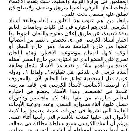
المعلمين في وزارة التربية والتعليم، حيث يتقدم الأعضاء
بأبحاث للجان الترقي، أغلبها مترهل وضعيف ولايصلح لأن
نطلق عليه مسمى بحث علمي.
رابعا، من أهم عيوب هذا القانون ، إلغاء وظيفة أستاذ
الكرسى الذي يتم اختياره في كل كليات وجامعات العالم
بدقة شديدة، عن طريق إعلان مفتوح واللجان المنوط بها
اختيار أستاذ الكرسى في أى تخصص ، تضم بين أعضائها
عضوا من خارج الجامعة تماما، ومن خارج القطر أو
الولاية كلها، لضمان موضوعية الاختيار، وهذه اللجان
تطرح علي العضو الذي تم اختياره من خارج القطر أسئلة
عديدة من أهمها مثلا: لو تقدم هذا الأستاذ لشغل وظيفة
أستاذ كرسى في بلدكم، هل تقبلونه؟.. ولماذا ؟.. ودولة
عربية مثل السعودية تطبق هذا النظام الآن. والمعروف
أن الوظيفة الأساسية لأستاذ الكرسي هي إقامة مدرسة
علمية في تخصصه، وهذا الأستاذ يخضع في اختياره
لمعايير صارمة، من بينها مثلا: كم ماجستير ودكتوراه
حصل عليها، أثناء مشواره العلمي، وعدد ونوعية الأبحاث
العلمية التي نشرها في دوريات علمية معتمدة وما كمية
الأموال التى جلبها كمنحة للأقسام التي رأسها أثناء عمله.
ورغم أن أستاذ الكرسي يتمتع بسلطة مطلقة فى مجاله،
فهو أيضا يخضع للمساءلة أو التقييم الدورى من مجلس