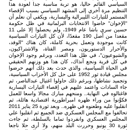
السياسي القائم حاليا، هو تربة مناسبة جدا لعودة هذا
التنظيم مرة أخري إلى المشهد السياسي بسبب الإقصاء
المستمر للتيارات الليبرالية واليسارية، ويكفي أن نعلم أن
"الإخوان" خاضوا الانتخابات البرلمانية في ظل حكومة
حسين سري باشا عام 1949، ولم يحصلوا إلا على 11
مقعدا من أصل 190 مقعدًا، لأن كل التيارات السياسية
كانت موجودة وتعمل بحرية كاملة، كان هناك "الوفد،
والأحرار الدستوريون، ومصر الفتاة، والاشتراكيون،
والشيوعيون"، في ظل هذا التعدد، وبرغم وجود الإخوان
في كل قرية ونجع آنذاك، كان هذا هو وزنهم الحقيقي
في الحياة السياسية، والذي حدث بعد ذلك أنهم حرضوا
مجلس قيادة ثور 1952 على حل كل الأحزاب السياسية،
وتجميد نشاطها، وبرغم ذلك حاولوا اغتيال عبدالناصر، ثم
جاء السادات واعتمد عليهم في إقصاء التيارات اليسارية
فاغتالوه في النهاية.. ومنحهم مبارك مجالا واسعا للعمل
فكوَّنوا من وراء ظهره امبراطورية اقتصادية هائلة، ثم
انقلبوا عليه وطعنوه في ظهره.. وبعد ثورة 25 يناير 2011
تحالفوا مع المجلس العسكري ضد الجميع ثم انقلبوا علي
المجلس العسكري وانفردوا تماما بالسلطة، ثم جاءت
ثورة 30 يونيو وحررت البلد منهم، ولا أرى حلا ناجعا