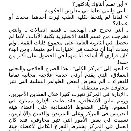
> أين تعلم أبناؤك يادكتور؟
ـ ابني وابنتي تعلما في مدارس الحكومة.
> لماذا لم يلتحقا بكلية الطب ليرث أحدهما مجدك أو
علمك؟
ـ ابني تخرج فى الهندسة ـ قسم اتصالات ـ وابنتي
تخرجت من قسم اللغة الانجليزية بكلية الآداب.. لأنها لم
تحصل في الثانوية العامة على مجموع كليات القمة.. ولم
يحدث أبدا أن تدخلت في اختيارات أحدٍ منهما.. ومن البدء
كان قراري ألا أساعد أيا منهما في الحصول على أكثر من
حقه!.
> لنعود إلى "مركز الكلى".. هذا الصرح العلاجي والبحثي
العملاق، الذي يقدم أرقى خدمة علاجية مجانية تماما
للفقراء .. ألم يتعرض لبعض الظواهر السلبية التي تثير
مخاوفك على مستقبله؟
ـ الإدارة في المركز تغيرت كثيرا خلال العقدين الأخيرين،
ورغم تباين الأشخاص، فقد ظلت الإدارة ممتازة في
العموم، ولكن الضغوط الاقتصادية على أعضاء هيئة
التدريس في المركز وعلى التمريض والفنيين والإداريين،
تسببت في بعض الأمور التي تثير مخاوفي، فقد كان
العمل فى المركز يشترط التفرغ الكامل لأعضاء هيئة