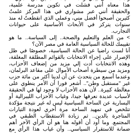
هذا معناه أنني فشلت في تكوين مدرسة علمية،
والحقيقة أنني عبر مشواري في هذا المركز علمتُ
كثيرين أصبحوا أفضل مني، وعملي الذي انقطعتُ له منذ
سنوات يتركز في الأبحاث الأساسية على حيوانات
التجارب.
> من العلم والتعليم والصحة.. إلى السياسة.. ما هو
تقييمك للحالة السياسية العامة في مصر الآن؟
أنا لست راضيا عن الحالة السياسية، خصوصًا في ظل
الإصرار على إجراء الانتخابات بالقوائم المطلقة المغلقة،
وهذه الانتخابات أدت إلي مزيد من إضعاف الأحزاب،
ومزيد من سيطرة أصحاب الأموال على مقاعد البرلمان،
وعندما أسمع من يتحدث عن أن لدينا أكثر من مائة حزب
غير "مستقبل وطن".. أشعر فورا أن الأمر ينطوي على
مغالطة كبيرة.. لأن هذه الأحزاب لا وجود لها في الحقيقة
لأسباب عديدة نعرفها جيدا، وغياب الأحزاب الليبرالية أو
اليسارية عن الساحة السياسية ليس له غير نتيجة مؤكدة
تتلخص في تمهيد الساحة مرة أخري لعودة التيارات
المتاجرة بالدين.. ثم زيادة الاستقطاب الطبقي في
المجتمع. وما أود أن أقوله هنا هو أن الرأي الآخر أهم
ضمانة للاستقرار السياسي.. وأن غياب هذا الرأي مع