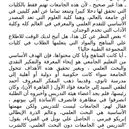
ـ هذا غير صحيح ، لأن هذه الجامعات تهتم فقط بالكليات
التي تحقق لها دخلا كبيرا وتبتعد تماما عن أهم كليتين في
أى جامعة بالعالم، وهما كلية العلوم التي تعد المصدر
الأساسي للتقدم العلمي والمعرفي في العالم كله وكلية
الآداب التي تخدم الوجدان.
> بغض النظر عن كل هذا، هل أتيح لديك الوقت للاطلاع
علي المناهج والمواد التي يتعلمها الطلاب في كليات
المجموعة الطبية حاليا؟
ـ أيا كانت المناهج وأيا كان محتواها، فإن الهدف الأساسي
من التعليم الجامعي هو إيحاء المعرفة والتفكير النقدي
والبحث العلمي ، وبغير تحقيق هذه الأهداف تتحول
الجامعة سواء كانت حكومية أو دولية أو أهلية إلي
مدرسة ثانوي، وقديما ذهب المفكر المعروف أحمد
لطفي السيد إلي جامعة فؤاد الأول ( القاهرة الآن)، وكان
رئيسها، فلم يجد أعضاء هيئة التدريس وأخبروه أن الطلبة
انصرفوا في مظاهرة فانصرف الأساتذة إلي بيوتهم ،
فقال لهم: الجامعات ليست للتدريس ولكن مهمتها
الأساسية هي البحث العلمي، وعالم الذرة الإيطالي
إنريكو فيرمي .. الحاصل علي نوبل في الفيزياء، يقول:
"التدريس في الجامعات دون البحث العلمي، كالشرب