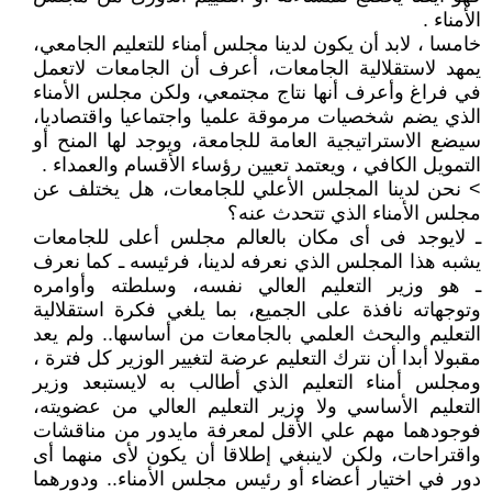
الأمناء .
خامسا ، لابد أن يكون لدينا مجلس أمناء للتعليم الجامعي،
يمهد لاستقلالية الجامعات، أعرف أن الجامعات لاتعمل
في فراغ وأعرف أنها نتاج مجتمعي، ولكن مجلس الأمناء
الذي يضم شخصيات مرموقة علميا واجتماعيا واقتصاديا،
سيضع الاستراتيجية العامة للجامعة، ويوجد لها المنح أو
التمويل الكافي ، ويعتمد تعيين رؤساء الأقسام والعمداء .
> نحن لدينا المجلس الأعلي للجامعات، هل يختلف عن
مجلس الأمناء الذي تتحدث عنه؟
ـ لايوجد فى أى مكان بالعالم مجلس أعلى للجامعات
يشبه هذا المجلس الذي نعرفه لدينا، فرئيسه ـ كما نعرف
ـ هو وزير التعليم العالي نفسه، وسلطته وأوامره
وتوجهاته نافذة على الجميع، بما يلغي فكرة استقلالية
التعليم والبحث العلمي بالجامعات من أساسها.. ولم يعد
مقبولا أبدا أن نترك التعليم عرضة لتغيير الوزير كل فترة ،
ومجلس أمناء التعليم الذي أطالب به لايستبعد وزير
التعليم الأساسي ولا وزير التعليم العالي من عضويته،
فوجودهما مهم علي الأقل لمعرفة مايدور من مناقشات
واقتراحات، ولكن لاينبغي إطلاقا أن يكون لأى منهما أى
دور في اختيار أعضاء أو رئيس مجلس الأمناء.. ودورهما