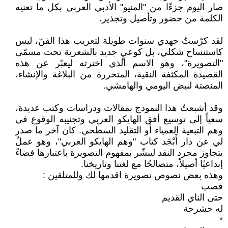
صار اليوم جزءًا من "المنيو" الأدبي العربي بكل ما تعنيه
الكلمة من حضور وتأصيل وتجذير.
لقد كرّستُ جهدي سنوات طويلة لتعريب هذا الفنّ، ليس
كاستنساخ شكلي، بل كوعيٍ جديد بالشعرية تحت مسمّى
"التصويرة"، وهو الاسم الذي اخترته ليعبّر عن هذه
القصيدة المكثفة النقية، المتحررة من البلاغة والإنشاء،
المنصتة لنبض اليومي والهامشي.
وقد أشبعتُ هذا النموذج بمقالات ودراسات وكتب عديدة،
سعياً إلى توسيع أفق الهايكو العربي وتجنيبه الوقوع في
وهم التبعية العمياء أو التقليد السطحي. كان آخر ما صدر
لي عن دار أَبْجَد كتاب "وهم الهايكو العربي"، وهو عملٌ
يتجاوز مجرد النقد ليبشّر بمفهوم التصويرة باعتبارها فضاءً
إبداعيًا أصيلاً، متصالحًا مع لغتنا وتاريخنا.
وهذه بعض نصوص تصويرة اقدمها لك وللمتلقين :
قصب
حتى الناي القديم
له حشرجة
*