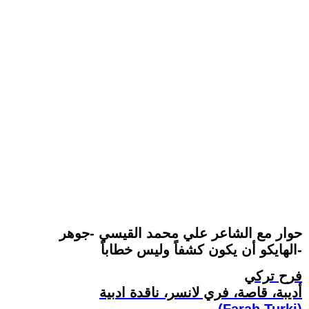
حوار مع الشاعر علي محمد القيسي -جوهر
الهايكو أن يكون كشفاً وليس خطاباً-
فرح تركي
أديبة، قاصة، فري لانسر، ناقدة ادبية
(Farah Turki)