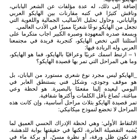
إضافة إلى ذلك، له عدة مؤلفات عن الشعر الياباني،
وناقش كثيرًا في كتبه مقارنات بين الهايكو العربي
والياباني، وحاول تحليل الأساليب الجمالية واللغوية التي
تجعل من الهايكو نوعًا شعريًا مميزًا في الأدب العالمي.
وبسعة صدره المعهودة وصبره الكبير اجاب متكرما على
أسئلتنا التي تخص الهايكو، كتجربة فريدة في مجتمعنا
العربي وله الريادة فيها:
١ – ارتبط اسمك عربيًا وعراقيًا بالهايكو، فما هو الهايكو،
وما هي المراحل التي تمر بها قصيدة الهايكو؟
_الهايكو ليس مجرد نوع شعري مستورد من اليابان، بل
هو موقف وجودي، وشكل فني يستنطق العابر في
اليومي ليعيده إلينا مفعمًا بالبصيرة. هو لحظة وعي
مباغتة، تُصاغ بأقل الكلمات وأكثرها شفافية.
تمر قصيدة الهايكو بثلاث مراحل أساسية، وإن كانت هذه
المراحل لا تخضع لنموذج ميكانيكي:
الالتقاط الأولي: وهي لحظة الإدراك الحسي العميق لما
يُشبه التفصيلة العابرة، لكنها في حقيقتها بوابة للدهشة.
قد تكون ظل ورقة، أو نظرة مسنّ، أو بركة ماء في