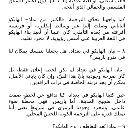
قالب شكلي، أو لعبة عدديّة (٥–٧–٥)، دون اعتبار للسياق
الفلسفي والجمالي الذي أنتجه.
كما واجهنا تحدّي الترجمة، فالكثير من نماذج الهايكو
الياباني وصلت إلينا عبر وسائط إنكليزية أو فرنسية
أفرغته من بُعده التأملي. كان علينا أن نُعيد بناء الهايكو
في اللغة العربية على أسس رؤيوية، لا مجرد تقليد.
٨ – بيان الهايكو في بغداد، هل يجعلنا نتمسك بمكان لنا
في مترو باريس؟
_بيان الهايكو في بغداد لم يكن لحظة إعلان فقط، بل
كان صرخة وجودية بأنّ هذا الفنّ، وإن كان ياباني الأصل،
يمكن أن يجد تربته الخاصة في تراب الرافدين.
حين كتبنا الهايكو في بغداد، كنا ندافع عن لحظة صمت
داخل ضجيج المدينة. أما باريس، فهي محطّة ضوء
عالمي، ومجرد وجودنا الرمزي في متروها يعني أننا
نمتلك قدرة على الترجمة الكونية للحسّ المحلّي.
٩ – لماذا يُعد التعاطف روح الهايكو؟