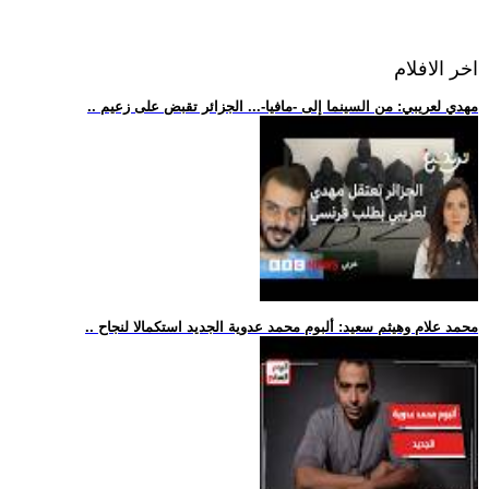
اخر الافلام
.. مهدي لعريبي: من السينما إلى -مافيا-... الجزائر تقبض على زعيم
.. محمد علام وهيثم سعيد: ألبوم محمد عدوية الجديد استكمالا لنجاح