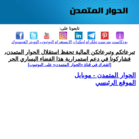
تابعونا على:
بودكاست
بنترست
تيلكرام
لينكدإن
الانستغرام
اليوتيوب
التويتر
الفيسبوك
تبرعاتكم وتبرعاتكن المالية تحفظ استقلال الحوار المتمدن،
فشاركونا في دعم استمرارية هذا الفضاء اليساري الحر
[اشترك في قناة ‫«الحوار المتمدن» على اليوتيوب]
الحوار المتمدن - موبايل
الموقع الرئيسي