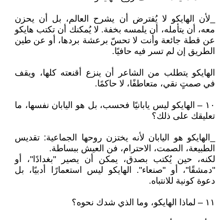
_لأن الهايكو لا يُفترض أن يشرح العالم، بل أن يحزن
معه، أن يتأمله، أن يلمسه بخفة. لا يُمكنك أن تكتب هايكو
عن قطة جائعة وأنت لا تحسّ برعشة بردها، أو عن طين
الطريق إن لم تسر فيه حافيًا.
الهايكو يتطلب من الشاعر أن ينزع أقنعته كلها، ويقف
في صمتٍ نقي، متعاطفًا، لا حاكمًا.
١٠ – الهايكو ليس يابانيًا فحسب، بل هو اليابان نفسها، ما
تعليقك على ذلك؟
_الهايكو هو اليابان لأنه يختزن روحها الجماعية: تقديس
الطبيعة، الصمت، الاحترام، فن العيش ببساطة.
لكنه، حين يُكتب بصدق، يمكن أن يصير "بغدادًا"، أو
"دمشقًا"، أو "صنعاء". الهايكو ليس استعمارًا أدبيًا، بل
دعوة كونية للانتباه.
١١ – لماذا الهايكو، وما الذي شدك نحوه؟