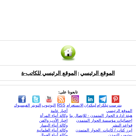
الموقع الرئيسي
الموقع الرئيسي للكاتب-ة
|
تابعونا على:
بنترست
تيلكرام
لينكدإن
الانستغرام
RSS
اليوتيوب
التويتر
الفيسبوك
الموقع الرئيسي
أخبار عامة
هيئة ادارة الحوار المتمدن - للإتصال بنا
وكالة أنباء المرأة
إحصائيات مؤسسة الحوار المتمدن
اخبار الأدب والفن
قواعد النشر
وكالة أنباء اليسار
ابرز كتاب / كاتبات الحوار المتمدن
وكالة أنباء العلمانية
يوتيوب التمدن
وكالة أنباء العمال