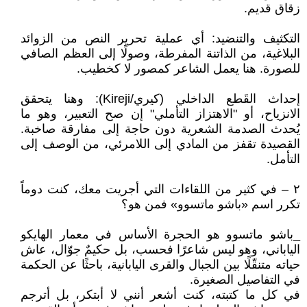
زقاق قديم.
التكثيف والتنضيد: أي عملية تحرير النص من الزوائد
البلاغية، من الذاتنة المفرطة، وصولًا إلى العظم الصافي
للصورة. هنا يعمل الشاعر كمصور لا كخطيب.
إحداث القَطع الداخلي (كيري/Kireji): وهنا يتحقق
الانزياح، أو "الاهتزاز التأملي" إن صح التعبير، وهو ما
يُحدث الصدمة الشعرية دون حاجة إلى مفارقة صاخبة.
القصيدة تقفز من المادي إلى اللامرئي، من الوصف إلى
التأمل.
٢ – في كثير من اللقاءات التي أجريت معك، كنت دوماً
تكرر اسم «باشو ماتسوو» فمن هو؟
_باشو ماتسوو هو الحجرة الأساس في معمار الهايكو
الياباني، وهو ليس شاعرًا فحسب، بل حكيمٌ جوّال، عاش
حياته متنقّلًا بين الجبال والقرى اليابانية، باحثًا عن الحكمة
في التفاصيل الصغيرة.
في كل ما كتبته، كنت أشعر أنني لا أبتكر، بل أترجم