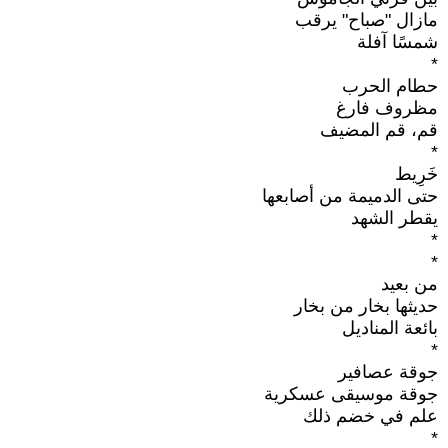
مازال "صباح" يرقب
شمسًا آفلة
*
حطام الحرب
مظروف فارغ
قم، قم المضيف
*
خَرِيط
حتى الدميمة من أصابعها
يقطر الشهد
*
*
من بعيد
حديثها بخار من بخار
بائعة المناديل
*
جوقة عصافير
جوقة موسيقى عسكرية
علم في خضم ذلك
*