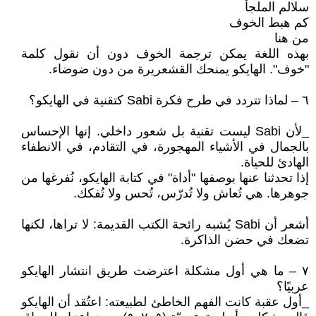
سلالم الملجأ
كم هبط الخوف
من هنا
بهذه اللغة يمكن ترجمة الخوف دون أن نقول كلمة
"خوف". الهايكو يمنحك القشعريرة من دون ضوضاء.
٦ – لماذا تتردد في طرح فكرة Sabi كتقنية في الهايكو؟
_لأن Sabi ليست تقنية بل شعور داخلي. إنها الإحساس
بالجمال في الأشياء المهجورة، في التقادم، في الانطفاء
الهادئ للحياة.
إذا تحدثنا عنها بوصفها "أداة" في كتابة الهايكو، نُفرغها من
جوهرها. هي تُعاش ولا تُدرّس، تُحس ولا تُفكك.
أشعر أن Sabi يُشبه رائحة الكتب القديمة: لا تراها، لكنها
تضعك في حضن الذاكرة.
٧ – ما هي أول مشكلة اعترضت طريق انتشار الهايكو
عربيًا؟
_أول عقبة كانت الفهم الخاطئ لطبيعته: اعتُقد أن الهايكو