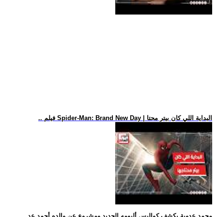
.. فيلم Spider-Man: Brand New Day | البداية اللي كان بيتر محتا
.. محمد عدوية يكشف كواليس ألبومه الجديد ومشروع عن والده أحمد عد