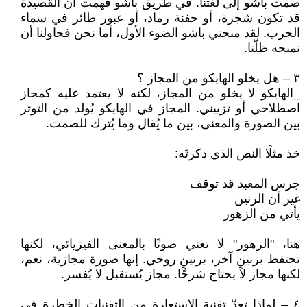
صمت باشو إلى لغتنا. في طريق باشو فهمت أن القصيدة
قد تكون شجرة، أو حفنة رماد، أو عبور طائر في سماء
الحرب. لقد منحني باشو الضوء الأول، أما نحن فحاولنا أن
نمنحه ظلّنا.
٣ – هل يخلو الهايكو من المجاز ؟
_الهايكو لا يخلو من المجاز، لكنه لا يعتمد عليه كمجاز
اصطلاحي أو تزييني. المجاز في الهايكو يُولد من التوتر
بين الصورة والمعنى، بين ما يُقال وما يُترك للصمت.
خذ مثلًا النص الذي ذكرتَه:
جرس المعبد قد توقف
غير أن الرنين
يأتي من الزهور
هنا، "الزهور" لا تعني صوتًا بالمعنى الفيزيائي، لكنها
تحتفظ برنينٍ آخر، برنينٍ روحي. إنها صورة مجازية، نعم،
لكنها مجاز لا يحتاج شرحًا. مجاز يُستقبل لا يُفسر.
٤ – لماذا تعدّ تقنية الاستعارة من التقنيات الخطرة في