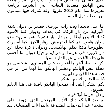
نقدي حقيقي متخصص بالهايكو. كذلك تم إصدار مجلة
نبض الهايكو متعددة اللغات، التي أتشرف برئاسة
تحريرها منذ عام 2018 تقريبًا، وقد شارك فيها مبدعون
من معظم دول العالم.
أما على صعيد الإصدارات الورقية، فصدر لي ديوان شفة
الأوركيد عن دار الرفاه في بغداد، وديوان كما الأسود
كذلك الأبيض أيضًا. ومن دار إيليا نشرتُ همهمة روح وهو
ديوان هايبون، ثم كما لو ترمش أزهار الكرز. كما أصدرتُ
أنطولوجيا هكذا تكلم الهايكست، وديوان ذاكرة دجلة عن
دار لازورد في هولندا والعراق، وأخيرًا ديوان ما أخفني
على بتلة الأقحوان عن الدار نفسها.
لكن حقيقةً، أكثر ما أفخر به على المستوى الشخصي هو
مجلة نبض الهايكو ومختبر الهايكو، لما لهما من أثر في
خدمة هذا الفن وتطويره.
13 – الختام لك مع الشكر
لكم الشكر أنتم، أن تمنحوا الهايكو نافذة في هذا العالم
السريع.
ولعلّ آخر ما أودّ قوله:
لم يعد الهايكو ذلك الأدب المرتحل الذي يزورنا على
استحياء عبر الترجمات المتفرقة والقراءات الفضولية. لقد