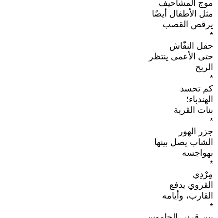
موج المشاحيف
مثل الأطفال أيضًا
يرقص القصب
*
حقل النفّاش
حتى الأعمى ينتظر
الريح
*
كم تحسد
الهندباء؛
بنات القرية
*
جزر الهور
الشاب يصل بينها
بهواجسه
*
مِرْدِي
القروي يدفع
القارب، وأيامه
*
بين قرني الجاموس