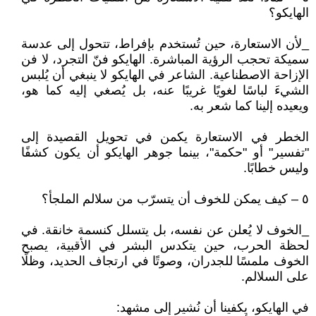
الهايكو؟
_لأن الاستعارة، حين تُستخدم بإفراط، تتحول إلى عدسة
سميكة تحجب الرؤية المباشرة. الهايكو فنّ التجرد، لا فن
الإزاحة الاصطناعية. الشاعر في الهايكو لا ينبغي أن يُلبس
الشيءَ لباسًا لغويًا غريبًا عنه، بل يُصغي إليه كما هو،
ويعيده إلينا كما شعر به.
الخطر في الاستعارة يكمن في تحويل القصيدة إلى
"تفسير" أو "حكمة"، بينما جوهر الهايكو أن يكون كشفًا
وليس خطابًا.
٥ – كيف يمكن للخوف أن يتسرّب من سلالم الملجأ؟
_الخوف لا يُعلن عن نفسه، بل يتسلل كنسمة خانقة. في
لحظة الحرب، حين يتكدس البشر في الأقبية، يصبح
الخوف ملمسًا للجدران، وصوتًا في ارتجاف الحديد، وظلًا
على السلالم.
في الهايكو، يكفينا أن نُشير إلى مشهد: