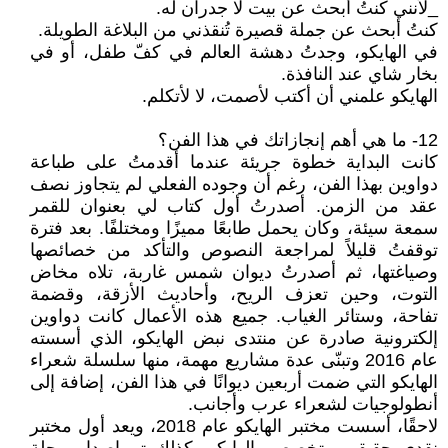
_لأنني كنتُ أبحث عن بيت لا جدران له.
كنتُ أبحث عن جملة قصيرة تُنقذني من البلاغة الطويلة.
في الهايكو، وجدتُ دهشة العالم في كفّ طفل، أو في
بخار شاي عند النافذة.
الهايكو علمني أن أكتب لأصمت، لا لأتكلم.
12- ما هي أهم إنجازاتك في هذا الفن؟
كانت البداية خطوة جريئة عندما أقدمتُ على طباعة
دواوين بهذا الفن، رغم أن وجوده الفعلي لم يتجاوز نصف
عقد من الزمن. أصدرتُ أول كتاب لي بعنوان للقمر
سمعة سيئة، وكان يحمل طابعًا مميزًا ومختلفًا. بعد فترة
توقفتُ قليلاً لمراجعة النصوص والتأكد من خصائصها
وصياغتها، ثم أصدرتُ ديوان شمس غاربة، تلاه مخاض
التوت، وحين تعزف الريح، وأحاديث الأزقة، وقضمة
تفاحة، وستائر الغياب. جميع هذه الأعمال كانت دواوين
إلكترونية صادرة عن منتدى نبض الهايكو، الذي أسسته
عام 2016 وتبنّى عدة مشاريع مهمة، منها سلسلة شعراء
الهايكو التي ضمت أربعين ديوانًا في هذا الفن، إضافة إلى
أنطولوجيات لشعراء عرب وأجانب.
لاحقًا، أسست مختبر الهايكو عام 2018، ويعد أول مختبر