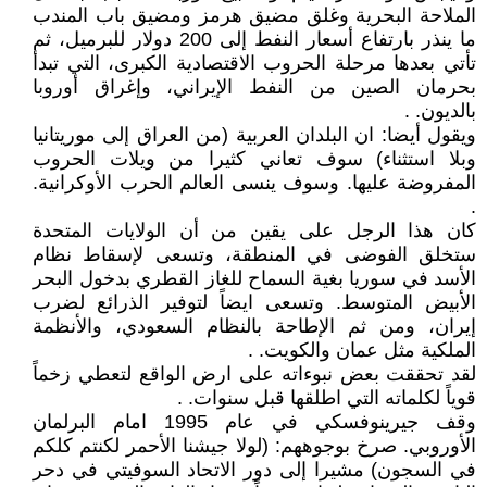
الملاحة البحرية وغلق مضيق هرمز ومضيق باب المندب
ما ينذر بارتفاع أسعار النفط إلى 200 دولار للبرميل، ثم
تأتي بعدها مرحلة الحروب الاقتصادية الكبرى، التي تبدأ
بحرمان الصين من النفط الإيراني، وإغراق أوروبا
بالديون. .
ويقول أيضا: ان البلدان العربية (من العراق إلى موريتانيا
وبلا استثناء) سوف تعاني كثيرا من ويلات الحروب
المفروضة عليها. وسوف ينسى العالم الحرب الأوكرانية.
.
كان هذا الرجل على يقين من أن الولايات المتحدة
ستخلق الفوضى في المنطقة، وتسعى لإسقاط نظام
الأسد في سوريا بغية السماح للغاز القطري بدخول البحر
الأبيض المتوسط. وتسعى ايضاً لتوفير الذرائع لضرب
إيران، ومن ثم الإطاحة بالنظام السعودي، والأنظمة
الملكية مثل عمان والكويت. .
لقد تحققت بعض نبوءاته على ارض الواقع لتعطي زخماً
قوياً لكلماته التي اطلقها قبل سنوات. .
وقف جيرينوفسكي في عام 1995 امام البرلمان
الأوروبي. صرخ بوجوههم: (لولا جيشنا الأحمر لكنتم كلكم
في السجون) مشيرا إلى دور الاتحاد السوفيتي في دحر