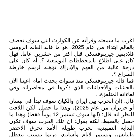
اغرب ما سمعته وقرأته عن الكوارث التي سوف تعصف
بالعالم ابتداء من عام 2025، هو ما قاله العالم الروسي
فلاديمير جيرينوفسكي قبل اكثر من عشرين عاما. فهل
كان على اطلاع بالمخططات التوسعية ؟. أم كان على
درجة عالية من الفهم والإدراك تؤهله لرسم خارطة
الصراع ؟.
فما قاله جيرينوفسكي منذ سنوات يحدث امام اعيننا الآن
بالحيثيات والاحداثيات الذي ذكرها في محاضراته وفي
لقاءاته المتلفزة. .
قال: (ان الحرب بين ايران والكيان سوف تبدأ في نيسان
أو حزيران من عام 2025)، وهذا ما حصل. لكن اللافت
للنظر انه قال: (انها سوف تستمر 12 يوماً فقط) وهذا ما
حصل بالضبط. لكنه يقول: ان تلك الحرب سوف تكون
البداية التمهيدية لحرب طويلة الأمد تحرق الاخضر
واليابس، وتستمر لايام وأسابيع، وربما تتسبب بتعطل