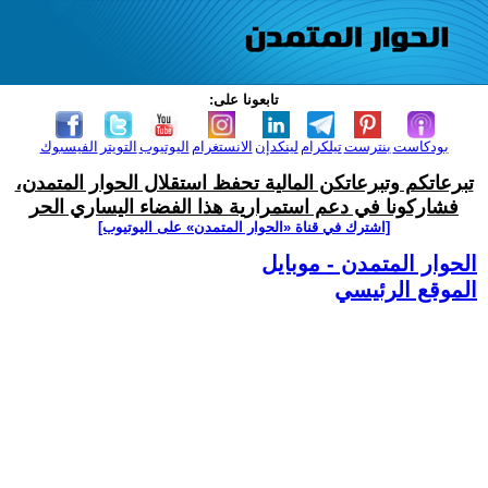
تابعونا على:
بودكاست
بنترست
تيلكرام
لينكدإن
الانستغرام
اليوتيوب
التويتر
الفيسبوك
تبرعاتكم وتبرعاتكن المالية تحفظ استقلال الحوار المتمدن،
فشاركونا في دعم استمرارية هذا الفضاء اليساري الحر
[اشترك في قناة ‫«الحوار المتمدن» على اليوتيوب]
الحوار المتمدن - موبايل
الموقع الرئيسي