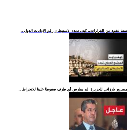
.. ستة عقود من القرارات.. كيف تمدد الاستيطان رغم الإدانات الدول
.. مسرور بارزاني للجزيرة: لم يمارس أي طرف ضغوطا علينا للانخراط