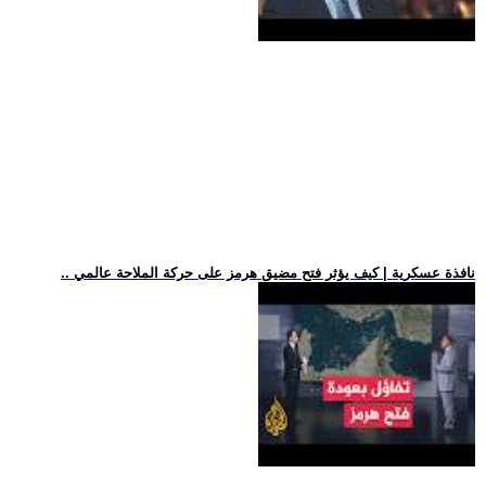
.. نافذة عسكرية | كيف يؤثر فتح مضيق هرمز على حركة الملاحة عالمي