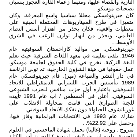
النازية والقضاء عليها، ومتهماً زعماء القارة العجوز بنسيان
تضحيات موسكو. .
كان جيرينوفسكي محللا سياسيا واسع المعرفة، وكان
متميزا في طرح السيناريوهات المحتملة المبنية على
معطيات واقعية، فكان يحذر من اهتزاز أسس النظام
العالمي، ويحذر من انهيار توازن الرعب في الشرق
الأوسط. .
جيرينوفسكي: من مواليد كازاخستان السوفيتية عام
1946. تلقى تعليمه في معهد اللغات الشرقية حيث تعلم
اللغة التركية. تخرج في كلية الحقوق لجامعة موسكو.
عمل حقوقيا في هيئة الشؤون الخارجية، ثم تولى الرئاسة
في دار النشر والطباعة (مير). قام جيرينوفسكي عام
1989 بتأسيس الحزب الليبيرالي الديمقراطي للاتحاد
السوفيتي باعتباره أول حزب منافس للحزب الشيوعي
السوفيتي. أعلن في أغسطس / آب عام 1991 تأييده
للجنة الطوارئ التي قامت بمحاولة الانقلاب على
غورباتشوف للحيلولة دون تفكك الاتحاد السوفيتي.
شارك عام 1993 في الانتخابات البرلمانية وفاز فيها،
وحصل على 22,92%. .
متزوج . زوجته (غالينا) تحمل شهادة الماجستير في العلوم
الحيوية. ولديه ابن هو (إيغور ليبيديف) الذي يترأس الكتلة