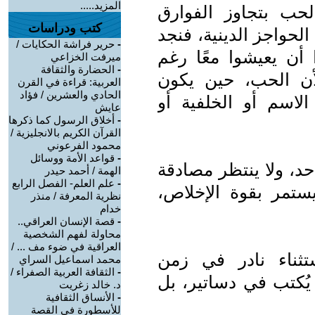
المزيد.....
لحب بتجاوز الفوارق
كتب ودراسات
 الحواجز الدينية، فنجد
-
حرير فراشة الحكايات /
 أن يعيشوا معًا رغم
ميرفت الخزاعي
-
الحضارة والثقافة
أن الحب، حين يكون
العربية: قراءة في القرن
الحادي والعشرين / فؤاد
الاسم أو الخلفية أو
عايش
-
أخلاق الرسول كما ذكرها
القرآن الكريم بالانجليزية /
محمود الفرعوني
-
قواعد الأمة ووسائل
حد، ولا ينتظر مصادقة
الهمة / أحمد حيدر
-
علم العلم- الفصل الرابع
ستمر بقوة الإخلاص،
نظرية المعرفة / منذر
خدام
-
قصة الإنسان العراقي..
محاولة لفهم الشخصية
العراقية في ضوء مف ... /
تثناء نادر في زمن
محمد اسماعيل السراي
-
الثقافة العربية الصفراء /
يُكتب في دساتير، بل
د. خالد زغريت
-
الأنساق الثقافية
للأسطورة في القصة