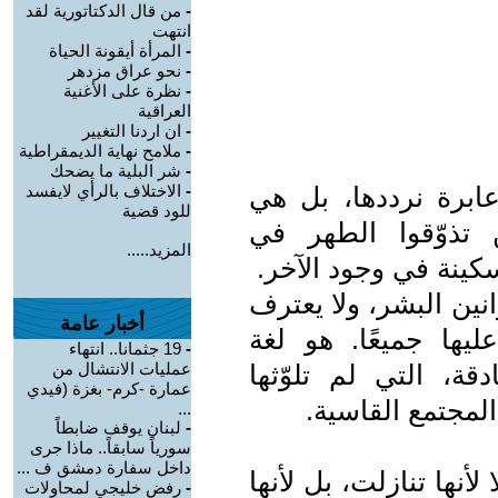
-
من قال الدكتاتورية لقد
انتهت
-
المرأة أيقونة الحياة
-
نحو عراق مزدهر
-
نظرة على الأغنية
العراقية
-
ان اردنا التغيير
-
ملامح نهاية الديمقراطية
-
شر البلية ما يضحك
برة نرددها، بل هي
-
الاختلاف بالرأي لايفسد
للود قضية
 تذوّقوا الطهر في
المزيد.....
كينة في وجود الآخر.
نين البشر، ولا يعترف
أخبار عامة
ليها جميعًا. هو لغة
-
19 جثمانا.. انتهاء
قة، التي لم تلوّثها
عمليات الانتشال من
عمارة -كرم- بغزة (فيدي
المجتمع القاسية.
...
-
لبنان يوقف ضابطاً
سورياً سابقاً.. ماذا جرى
داخل سفارة دمشق ف ...
لأنها تنازلت، بل لأنها
-
رفض خليجي لمحاولات