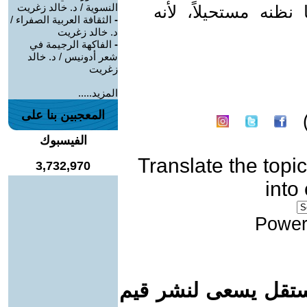
النسوية / د. خالد زغريت
ظنه مستحيلاً، لأنه
-
الثقافة العربية الصفراء /
د. خالد زغريت
-
الفاكهة الرجيمة في
شعر أدونيس / د. خالد
زغريت
المزيد.....
المعجبين بنا على
الفيسبوك
Translate the topic
3,732,970
into
Power
ستقل يسعى لنشر قيم