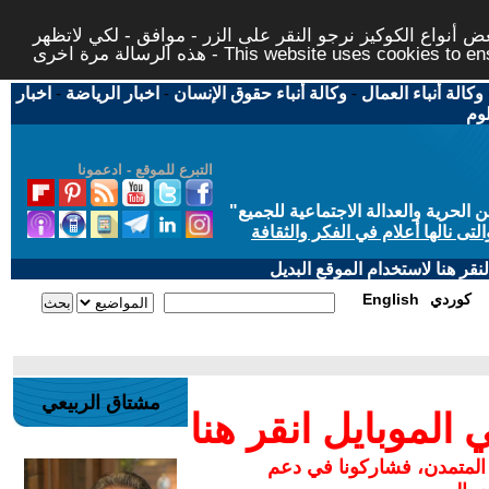
 أنواع الكوكيز نرجو النقر على الزر - موافق - لكي لاتظهر
This website uses cookies to ensure you ge
وكالة أنباء العمال
-
وكالة أنباء حقوق الإنسان
-
اخبار الرياضة
-
اخبار
لوم
التبرع للموقع - ادعمونا
حرية والعدالة الاجتماعية للجميع
"
تى نالها أعلام في الفكر والثقافة
قر هنا لاستخدام الموقع البديل
كوردي
English
مشتاق الربيعي
لموبايل انقر هنا
 المتمدن، فشاركونا في دعم