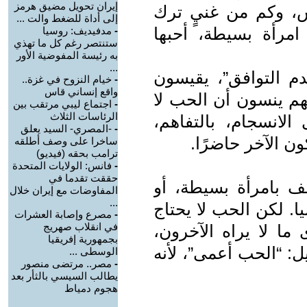
إيران تحويل مضيق هرمز
، وكم من غنيٍ ترك
إلى أداة للضغط والت ...
 امرأة بسيطة، أحبها
-
مدفيديف: روسيا
ستنتصر رغم كل ما تهذي
به رئيسة المفوضية الأور
...
 التوافق”، يقيسون
-
خيام النزوح في غزة..
واقع إنساني قاس
نهم ينسون أن الحب لا
-
اجتماع ليبي مرتقب بين
الرئاسات الثلاث
الانسجام، بالتفاهم،
-
-المصري- السيد يعلق
ن الآخر حاضرًا.
ساخرا على وصف أطلقه
ترامب بحقه (فيديو)
-
فانس: الولايات المتحدة
حققت تقدما في
 بامرأة بسيطة، أو
المفاوضات مع إيران خلال
...
ا. لكن الحب لا يحتاج
-
مصرع وإصابة العشرات
في انقلاب صهريج
ما لا يراه الآخرون،
بجمهورية إفريقيا
يل: “الحب أعمى”، لأنه
الوسطى ...
-
مصر.. مرتضى منصور
يطالب السيسي بالثأر بعد
هجوم دمياط