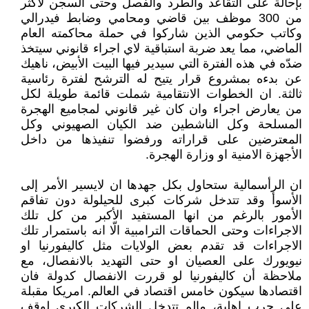
بإحالة على التقاعد والطرد والفصل وحتى السجن لاكثر
من 300 موظف بين قاضي ومحامي وضابط فيدرالي
وكاتب حكومي الذين شاركوا في حملة محاكمته العام
الماضي، مما يعد ضربة استباقية لاي اجراء قانوني سيتخذ
ضدّه في هذه الفترة التي سيدير فيها البيت الأبيض، ناهيك
عن بدءه بمشروع قرار يتيح له الترشح لفترة رئاسية
ثالثة. ان الخطوات الانتقامية شملت قائمة طويلة لكل
من يعارض اجراء وان كان غير قانوني لمجاميع الهجرة
المسلحة وكل الناشطين ضد الكيان الصهيوني وكل
المعترضين على قراراته ورفضوا تنفيذها من داخل
الأجهزة الامنية او وزارة الهجرة.
ان الرأسمالية ستحاول بكل جهدها ان لايسير الأمر إلى
الأسوأ وقد تتدخل شركات كبرى للحيلولة دون تفاقم
الأمور بالرغم من انها المستفيد الأكبر من كل تلك
الاجراءات وحتى الحماقات الترامبية الّا انه باستمرار تلك
الاجراءات قد تقدم بعض الولايات مثل كاليفورنيا او
نيويورك على العصيان او حتى التهديد بالانفصال، مع
ملاحظة أن كاليفورنيا لو قررت الانفصال كدولة فان
اقتصادها سيكون خامس اقتصاد في العالم. امريكا مقبلة
على حرب اهلية، مالم تتدخل الشركات الكبرى لوقف