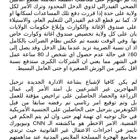
الصحي الفيدرالي لذوي الدخل المحدود وترك الأمر لكل
ولاية على حدة إذا قررت دفع تلك المساعدات لسكانها او
لا، كما تم قطع الدعم الفيدرالي للتعليم العام، والاستيلاء
على صندوق الإغاثة والكوارث وإبلاغ حكومات الولايات
بان على كل ولاية تخصيص صندوق اغاثة وكوارث خاص
بها. وفي الوقت نفسه تم عكس نظام الضرائب بالكامل
اذ ان نسبة الضريبة تزيد عندما يقل الدخل وقد يصل إلى
60٪ في حالة عدم حصول اي شخص لـ 80 ساعة عمل
في الشهر مما يعني ان الشركات الكبرى ستدفع نسبة
اقل بكثير من الورش الصغيرة او حتى العامل البسيط.
لم يكن كافيا لإشباع بشاعة الادارة الجديدة ترحيل
المهاجرين غير الشرعيين بل امتد الأمر إلى عمال
الزراعة والحصاد الحاصلين على تراخيص مؤقتة للعمل
بل وتم توقيع امر رئاسي تم رفضه سابقا من قبل
الكونغرس بترحيل حتى الحاصلين على الجنسية الأمريكية
في حال توجيه اي تهمة لهم حتى وان لم يتم الحكم في
القضية. الامر الاخطر هو ماكشفته الـ CNN ونيويورك
تايمز في اجراءات الاعتقال غير القانونية حيث ترتدي
مجاميع الهجرة المسلحة الملابس المدنية عند مداهمتهم