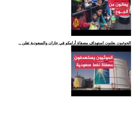
.. الحوثيون يعلنون استهداف مصفاة أرامكو في جازان والسعودية تعلن