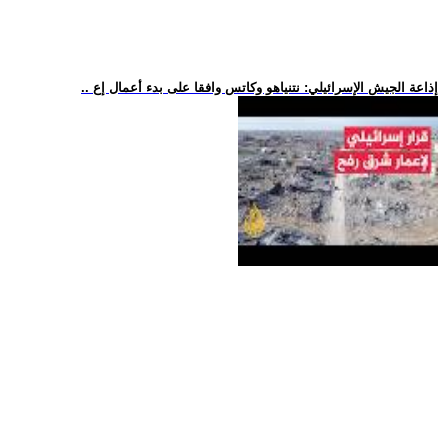
.. إذاعة الجيش الإسرائيلي: نتنياهو وكاتس وافقا على بدء أعمال إع