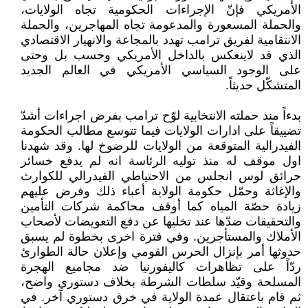
الأمريكي فإنّ الإجراءات الحكومية تجاه الولايات،
والحملة المسعورة والمدعومة تجاه المهاجرين، والحملة
الانتقامية لفريق ترامب تهدد بالمجاعة والانهيار الاقتصادي
الذي قد لاينعكس بالداخل الأمريكي وحسب بل وحتى
على الوجود السياسي الأمريكي في العالم الجديد
المتشكّل حديثاً.
بدءاً منذ حملته الانتخابية لوّح ترامب بفرض اجراءات أشدّ
تضييقاً على ادارات الولايات فيما تتوسع مطالب الحكومة
الفيدرالية المتوقعة من الولايات للرضوخ لها. وقد شهدنا
اول موقف له منذ توليه الرئاسة انه لم يدفع خسائر
حرائق لوس انجلس من الاحتياطي الفيدرالي للكوارث
والإغاثة وحمّل حكومة الولاية أعباء ذلك وفرض عليهم
زيادة حصّة المياه كما أوقف محاكمة شركات التأمين
والتحقيقات ضدّها عند تخليها عن دفع التعويضات لأصحاب
الأملاك والمستأجرين. وفي فترة اخرى بخطوة لم يسبق
حدوثها أمر بإنزال الحرس القومي وإعلان حالة الطوارئ
ردّاً على تظاهرات كاليفورنيا ضد مجاميع الهجرة
المسلحة وقيّد سلطات الشرطة بخلاف دستوري واضح،
ثم قام باعتقال عمدة الولاية في خرق دستوري آخر. في