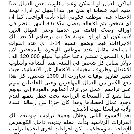
اماكن العمل او السكن وعند مقاومة بعض العمال ظنّا
منهم انهم عصابة او شئ من هذا القبيل تم ادراج تهمة
الاعتداء على موظف حكومي اثناء تأدية الواجب، كما ان
اي شخص يتم اعتقاله يقضي مدّة 6-8 أشهر للنظر في
اوراقه وصحّة إقامته من عدمها وحتى العمال الذين
لايمتلكون اي اوراق ثبوتية فلا يتم ترحيلهم الّا بعد تلك
الاجراءات فيما وضعوا نسبة 14-1 اي عدد القوات
المسلحة مقابل عدد موظفي الهجرة والمدققين لان
ادارة السجون تستلم دعما حكوميا بمبلغ 120،000 الف
دولار مقابل كل شخص في السنة. هذه البشاعة وأسلوب
الاعتقال وظروف مخيمات الاعتقال غير الانسانية، حيث
تشير تقارير بوفيات تجاوزت الـ 1300 شخص، كل هذا
دفع الكثير من العمال المهاجرين وحتى الحاصلين منهم
على تراخيص عمل من ترك أعمالهم والعودة إلى دولهم
مما يضع كل المنتجات الزراعية تحت خطر تعفنها لعدم
وجود عمال لحصادها وهذا كان جزءا من رسالة عمدة
ولاية نبراسكا للبيت الأبيض.
بعد الاسبوع الثاني وخلال هجمة ترامب وتوقيعه تلك
القرارات الرئاسية بدأت حملة جديدة داخل الكونغرس
للإطاحة به ومحاكمته لكن اجراءات اخرى اتخذها ترامب