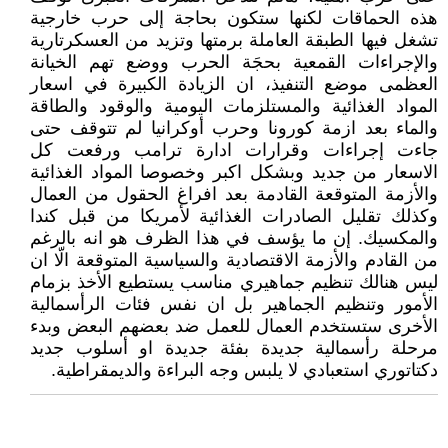
هذه الحماقات لكنها ستكون بحاجة إلى حرب خارجية
تشغل فيها الطبقة العاملة برمتها وتزيد من العسكرتارية
والإجراءات القمعية بحجَة الحرب ووضع تهم الخيانة
العظمى موضع التنفيذ، ان الزيادة الكبيرة في اسعار
المواد الغذائية والمستلزمات اليومية والوقود والطاقة
والماء بعد ازمة كورونا وحرب أوكرانيا لم تتوقف حتى
جاءت إجراءات وقرارات ادارة ترامب ورفعت كل
الاسعار من جديد وبشكل اكبر وخصوصا المواد الغذائية
والأزمة المتوقعة القادمة بعد افراغ الحقول من العمال
وكذلك تقليل الصادرات الغذائية لأمريكا من قبل كندا
والمكسيك. إن ما يؤسف في هذا الظرف هو انه بالرغم
من القادم والأزمة الاقتصادية والسياسية المتوقعة الّا ان
ليس هنالك تنظيم جماهيري مناسب يستطيع الأخذ بزمام
الأمور وتنظيم الجماهير بل ان نفس فئات الرأسمالية
الأخرى ستستخدم العمال للعمل ضد بعضهم البعض وبدء
مرحلة رأسمالية جديدة بفئة جديدة او أسلوب جديد
دكتاتوري استعبادي لا يلبس وجه البراءة والديمقراطية.