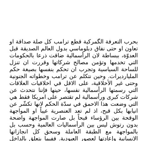
بحرب التعرفة الگمركية قطع ترامب كل صلة صداقة او
تعاون او حتى نفاق دبلوماسي بدول العالم الصديقة قبل
العدوّة، ببساطة لان الرأسمالية ضاقت ذرعا بالحكومات
التي تخدمها وتؤمن مصالح شركاتها وقررت ان تنزل
للساحة السياسية وتجرب ان تحكم بنفسها بصيغة حكم
المليارديرات. وحين نتكلم عن ترامب وخطواته الجنونية
وحتى غير الأخلاقية، على الاقل في اخلاقيات العلاقات
التي رسمتها الرأسمالية نفسها، حينها فإننا نتحدث عن
شركات كبرى ورأسمالية لم تقتصر على امريكا فقط هي
التي وضعت هذا الاحمق في سدّة الحكم لانها تكشّر عن
انيابها بكل قبح، اذ لم تعد العنصرية عيباً او المواجهة
الوقحة بين الرؤساء قبحاً بل صارت المواجهة واضحة
بدون رتوش ليس بين الرأسماليات العالمية وحسب بل
بالمواجهة مع الطبقة العاملة وسحق كل انجازاتها
الإنسانية وإعادتها لعصور العبودية. ففيما يتعلق بالداخل