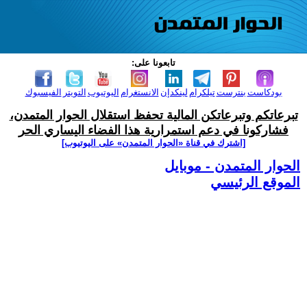
تابعونا على:
بودكاست
بنترست
تيلكرام
لينكدإن
الانستغرام
اليوتيوب
التويتر
الفيسبوك
تبرعاتكم وتبرعاتكن المالية تحفظ استقلال الحوار المتمدن،
فشاركونا في دعم استمرارية هذا الفضاء اليساري الحر
[اشترك في قناة ‫«الحوار المتمدن» على اليوتيوب]
الحوار المتمدن - موبايل
الموقع الرئيسي