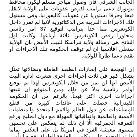
الجانب الشرقي فان وصول مهاجر مسلم ليكون محافظ
نيويورك دعى ترامب لفرض عقوبات على الولاية لاتقل
قبحا وخرقا دستوريا عن عقوبات كاليفورنيا. وفي مستهل
تلك الاجراءات القريبة من الدكتاتورية لانها لم تمرر داخل
الكونغرس مما حدا بترامب لتوقيع 37 امر رئاسي
متجاوزا رفض الكونغرس لثلاثة أرباعها، وكانت اول
النتائج هي رسالة ولاية نبراسكا للبيت الأبيض بان الولاية
ستعلن افلاسها ان لم توقف الحكومة تلك الاجراءات او
تقدم دعما طارئاً للولاية.
إن الهجمة على إنجازات الطبقة العاملة ونضالاتها تمثّل
بشكل كبير في ثلاث إجراءات اخرى شعرت ادارة البيت
الأبيض انها لن تمر من خلال الكونغرس لهذا تم توقيع
أوامر رئاسية بدلا عن ذلك ومن المتوقع ان تتبعها
اجراءات اخرى اكثر قبحاً. بالرغم من ان الحكومة
الفيدرالية حصلت على عائدات كبيرة من قطع
المساعدات عن دول العالم والامم المتحدة والمنظمات
الأممية والعالمية واتفاقياتها المهولة مع دول الخليج ورفع
التعرفة الجمركية الّا ان ذلك لم ينعكس على تحسين
مستوى معيشة الفرد في امريكا بل على العكس تماما
إذا تم الهجوم على مكاسب الطبقة العاملة بقطع التأمين