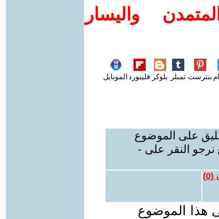
متمدن واليسار
م
بنترست
تمبلر
بلوكر
فليبورد
الموبايل
عليق على الموضوع
نرجو النقر على -
 (
0
)
ى هذا الموضوع