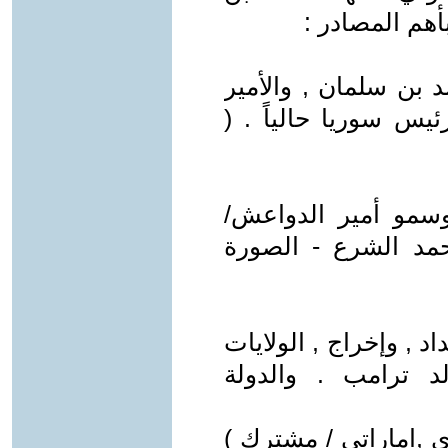
أهم المصادر :
 بن سلمان , والأمير
يس سوريا حالياً . (
سمو أمير الدواعش/
مد الشرع - الصورة
اد , وإخراج , الولايات
لد ترامب . والدولة
ي ,اماراتي / مشترك )