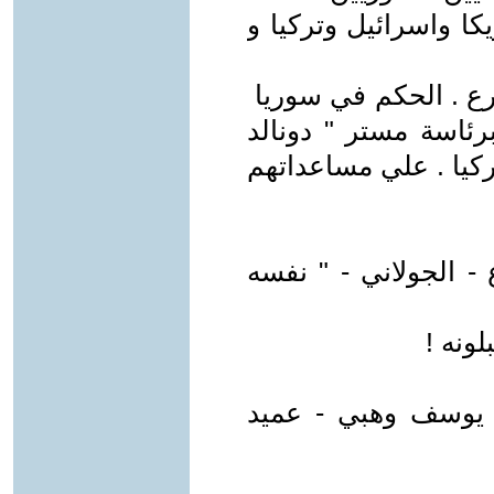
كا واسرائيل وتركيا و
رع . الحكم في سوريا
رئاسة مستر " دونالد
ركيا . علي مساعداتهم
 - الجولاني - " نفسه
لونه !
ل يوسف وهبي - عميد