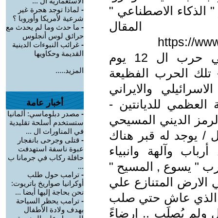
الاستعمارية ال ...
" الذكاء الاصطناعي "
-
لماذا توجد هجرة غير
شرعية لأمريكا وأوروبا ؟
مقال
-
ما حدث وما لم يحدث مع
حرائق لوس أنجلوس
https://ww
-
غرائب النبوءات الدينية
القديمة وحكاويها
--- ألطف ما جري في حرب ال 12 يوم
 تلك الحرب الفظيعة
المزيد.....
لاسرائيلي والايراني
 العظمي للديانتين -
أخبار عامة
-
مصدر دبلوماسي: ألمانيا
لرمز الديني المسيحي
ستستخدم أسلحة تقليدية
في المناورات ال ...
 / يوجد له قبر هناك
-
قتلى وجرحى بانفجار
رباب وآلهة وانبياء
عبوة ناسفة استهدفت
حافلة ركاب في جرمانا ب
رب " يسوع , المسيح "
...
-
ترامب حول طلب
 الارض المتنازع علي
أوكرانيا صواريخ باتريوت:
نحن بحاجة إليها أيضا ...
أو الذي عاش حتي صلب
-
ترامب يحظر السياحة
بهدف ولادة الأطفال
 ولم يُصلَب .. إرضاءً