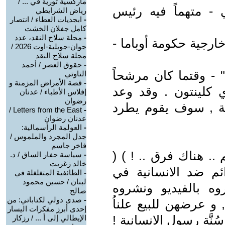
ماركسية ثورية في ... /
ي - متهماً فيه رئيس
رياض الشرايطي
-
ابجديات العطاء / انتصار
كامل جفلان الخشت
-
مجلة سلاح النقد، عدد
خارجية حكومة أوباما -
جوان-جويلية-اوت 2026 /
مجلة سلاح النقد
-
حقوق العصر / أحمد
" - وقتما كان مرشحاً
التاوتي
-
قصة الأمراض المزمنة و
ي كلينتون . وقد وعد
إفلاس الأطباء / عدنان
رضوان
اسة , سوف يقوم يطرد
Letters from the East /
-
عدنان رضوان
-
العولمة الرأسمالية:
جدل المجرد والملموس /
فاخر جاسم
. هناك فرق .. ! ) (
-
سياسة حفار الساق / د.
خالد زغريت
م ضد الانسانية في
-
الطائفية المتغلغلة في
لبنان / حسين محمود
ه بالفيديو ونشروه
صالح
-
صدى دولي لكتاباتي: من
 و عرضهن للبيع علناُ
إحدى أبرز مفكرات اليسار
َّة رسول الانسانية !
الإيطالي إلى أ ... / رزكار