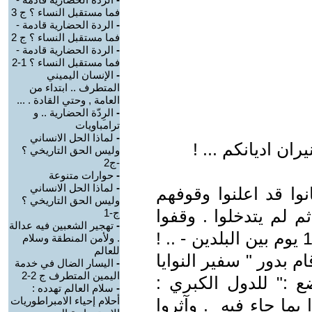
فما مستقبل النساء ؟ ج 3
-
الردة الحضارية قادمة -
فما مستقبل النساء ؟ ج 2
-
الردة الحضارية قادمة -
فما مستقبل النساء ؟ 1-2
-
الإنسان اليميني
المتطرف .. ابتداء من
العامة , وحتي القادة . ...
-
الرِدّة الحضارية .. و
ترامباويات
-
لماذا الحل الانساني
ان اديانكم ... !
وليس الحق التاريخي ؟
-ج2
-
حوارات متنوعة
-
لماذا الحل الانساني
وا قد اعلنوا وقوفهم
وليس الحق التاريخي ؟
ثم لم يتدخلوا . وقفوا
ج-1
-
تهجير الشعبين فيه عدالة
علي الحياد عندما اشتعلت حرب ال 12 يوم بين البلدين - .. !
. ولأمن المنطقة وسلام
للعالم
م بدور " سفير النوايا
-
اليسار الضال في خدمة
اليمين المتطرف ج 2-2
ع :" للدول الكبري :
-
سلام العالم تهدده :
أحلام إحياء الامبراطوريات
ا بما جاء فيه . وآثروا