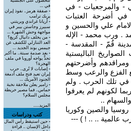
للحصول على الجنسية
ي - والمرجعيات - في
في ...
-
صفقة هرمز.. نفوذ إيران
 في أضرحة العتبات
يربك ترامب
-
أريانا غراندي وبريتني
لامام علي والحسين و
سبيرز وجاستن بيبر في
مواجهة وحش الشهرة ...
 . ورب محمد - الإله
-
من يخلف دانيال كريغ؟
ينة قُمّ - المقدسة -
العد التنازلي للكشف عن
جيمس بوند الجديد ...
الصواريخ الباليستية
-
بعد صدمة سبتة.. ما أكبر
تحدٍّ يواجه أوروبا في ملف
ومراقدهم وأضرحتهم
الهجرة؟
-
إصابات لا تُرى.. حرب
يع الفزع والرعب وسط
إيران تعيد فتح ملف أدمغة
الجنود الأمريك ...
 في تلك الحرب . ولم
-
زامير يعلن ملاحقة نخبة
بما لكونهم لم يعرفوا
حماس.. فما مصير خريطة
مجلس السلام؟
لسهام ..
المزيد.....
ع روسيا والصين وكوريا
كتب ودراسات
 عالمية .. .. ! ) ---
-
حين استيقظ رأس المال
داخل الإنسان .. قراءة