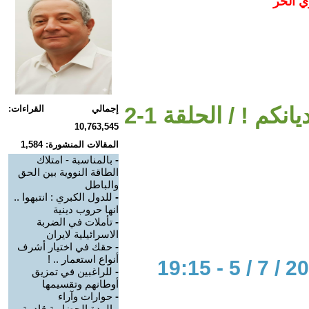
ي الحر
نكم ! / الحلقة 1-2
إجمالي القراءات:
10,763,545
المقالات المنشورة: 1,584
-
بالمناسبة - امتلاك
الطاقة النووية بين الحق
والباطل
-
للدول الكبري : انتبهوا ..
انها حروب دينية
-
تأملات في الضربة
الاسرائيلية لايران
-
حقك في اختيار أشرف
أنواع استعمار .. !
-
للراغبين في تمزيق
أوطانهم وتقسيمها
-
حوارات وآراء
-
الردة الحضارية قادمة -