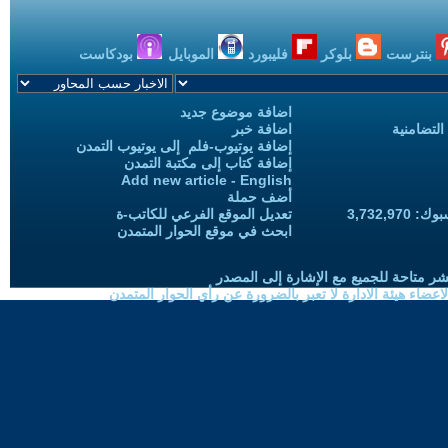
بنترست
بلوكر
فليبورد
الموبايل
بودكاست
اضافة موضوع جديد
التضامنية
اضافة خبر
إضافة يوتيوب-فلم إلى يوتيوب التمدن
إضافة كتاب إلى مكتبة التمدن
Add new article - English
أضف حملة
3,732,97
تعديل الموقع الفرعي للكاتب-ة
ابحث في موقع الحوار المتمدن
شر متاحة للجميع مع الإشارة إلى المصدر
ضاء هيئة الادارة لا تعبر بالضرورة عن رأي الحوار المتمدن