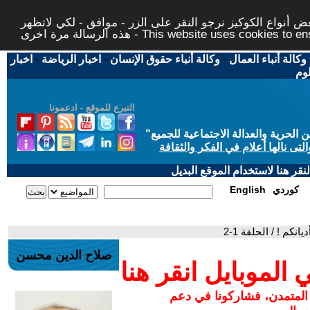
 أنواع الكوكيز نرجو النقر على الزر - موافق - لكي لاتظهر
This website uses cookies to ensure you ge
وكالة أنباء العمال
-
وكالة أنباء حقوق الإنسان
-
اخبار الرياضة
-
اخبار
لوم
التبرع للموقع - ادعمونا
حرية والعدالة الاجتماعية للجميع
"
تى نالها أعلام في الفكر والثقافة
قر هنا لاستخدام الموقع البديل
كوردي
English
انكم ! / الحلقة 1-2
صلاح الدين محسن
لموبايل انقر هنا
 المتمدن، فشاركونا في دعم