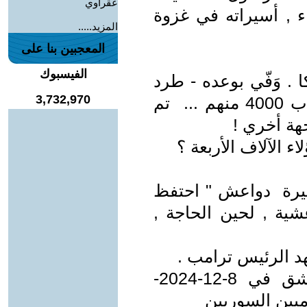
عقراوي
 , أسيراته في غزوة
المزيد.....
المعجبين بنا على
الفيسبوك
 . وَفّي بوعده - طرد
3,732,970
داعش ، ولم يقضِ عليهم . واحتفظ ب 4000 منهم ... تم
جهة أخري !
 الآلاف الأربعة ؟
ميرة دواعش " احتفظ
شية , لحين الحاجة ,
هد الرئيس ترامب .
فبعد هروب بشار الأسد , من دمشق في 8-12-2024-
يين السوريين