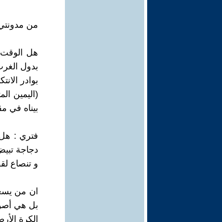
من مدونتي 13-4-25
هل الوقت ص
بدول الغرب 
بوادر الانت
(اليمين ال
بيناه في مقا
فتري : هل
دجاجة تبيض
و تنصاع لقف
ان من يسعي
بل هي أصو
الكرة الأرض