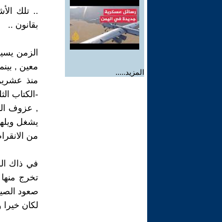
.. تلك الأ
بقانون ..
الزمن يسير
معين , بينم
المزيد.....
-الكتاب ال
, عزوف الن
يشغل ويلهي 
من الانقراض
في ذاك الو
تخرج منها 
صعود الصين 
لكان خيرا وت