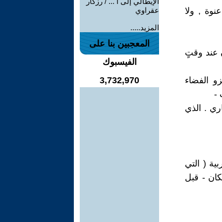
الإيطالي إلى أ ... / رزكار
نوة , ولا
عقراوي
المزيد.....
المعجبين بنا على
 عند وقتٍ
الفيسبوك
ة غزو الفضاء
3,732,970
 -
ري . الذي
ية ( التي
كان - قبل