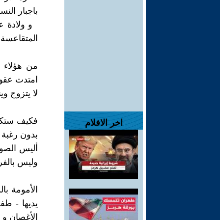
باجبار النس
و ولادة عد
المتقاعسة أ
من هؤلاء 
امتدت عقو
لا يتزوج وي
فكيف ستكون
اخر الافلام
بدون رغبة .
أليس الصوا
وليس بالفر
الأمومة بال
يديها - طف
الأغصان و ط