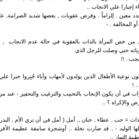
اء إجبارا علي الانجاب ..
د معين . إلزاماً . وفرض عقوبات , بعضها شديد الصرامة, ع
و المخالفة . -
, من خص المرأة بالذات بالعقوبة في حالة عدم الانجاب , 
باته حتي وصلت للرجل الذي
نجب . !!
 نوعية الأطفال الذين يولدون لأمهات وأباء جُبِروا جبرا علي 
. !
ب في أن يكون الإنجاب بالتحبيب والترغيب والتحفيز - عند من
ض والإكراه ؟ ..
ذات = حب , عطاء , حنان ,, أمل ( أمل في أن تري الأم , البذرة
لها الوليد - , قد صارت نخلة .. أوشجرة سامقة عظيمة الأفر
يبة الثمار ..