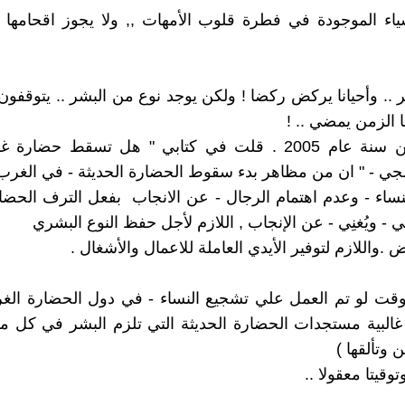
شياء الموجودة في فطرة قلوب الأمهات ,, ولا يجوز اقحامها ع
 .. وأحيانا يركض ركضا ! ولكن يوجد نوع من البشر .. يتوقفون
ا الزمن يمضي .. !
منذ عشرين سنة عام 2005 . قلت في كتابي " هل تسقط حضار
ثلجي - " ان من مظاهر بدء سقوط الحضارة الحديثة - في الغرب
ساء - وعدم اهتمام الرجال - عن الانجاب بفعل الترف الحضا
- ويُغنِي - عن الإنجاب , اللازم لأجل حفظ النوع البشري
 .واللازم لتوفير الأيدي العاملة للاعمال والأشغال .
قت لو تم العمل علي تشجيع النساء - في دول الحضارة الغرب
غالبية مستجدات الحضارة الحديثة التي تلزم البشر في كل م
وتألقها )
وقيتا معقولا ..