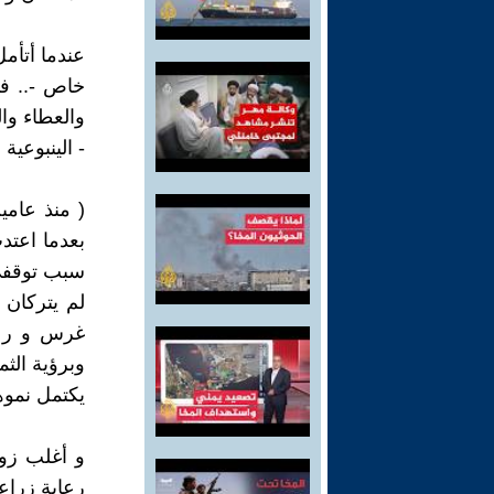
عندما أتأمل
خاص -.. فإن
والعطاء وال
- الينبوعية
( منذ عامي
بعدما اعتد
سبب توقفي 
لم يتركان 
غرس و رعاي
وبرؤية الثم
يكتمل نموها
و أغلب زوا
رعاية زراع