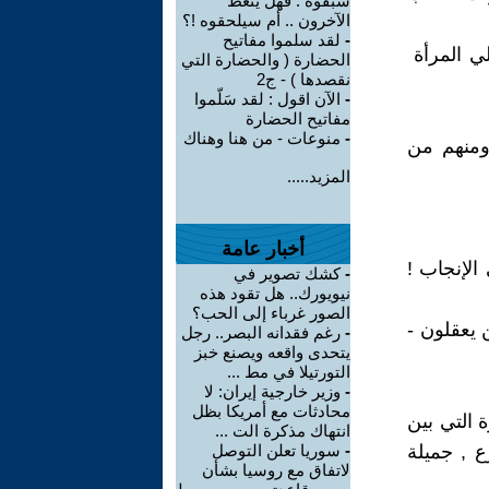
سبقوه . فهل يتعظ
الآخرون .. أم سيلحقوه !؟
-
لقد سلموا مفاتيح
لي المرأة
الحضارة ( والحضارة التي
نقصدها ) - ج2
-
الآن اقول : لقد سَلّموا
مفاتيح الحضارة
-
منوعات - من هنا وهناك
ومنهم من
المزيد.....
أخبار عامة
الإنجاب !
-
كشك تصوير في
نيويورك.. هل تقود هذه
الصور غرباء إلى الحب؟
 يعقلون -
-
رغم فقدانه البصر.. رجل
يتحدى واقعه ويصنع خبز
التورتيلا في مط ...
-
وزير خارجية إيران: لا
محادثات مع أمريكا بظل
 التي بين
انتهاك مذكرة الت ...
ع , جميلة
-
سوريا تعلن التوصل
لاتفاق مع روسيا بشأن