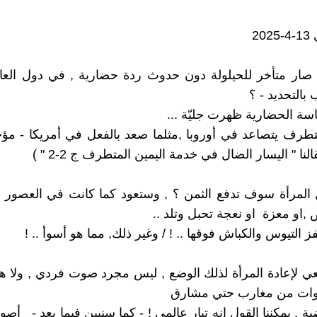
20
ار متأخر للحيلولة دون حدوث ردة حضارية , في دول العالم
بالتحديد - ؟
كاسة الحضارية ظهرت جليّة ...
متطرف يتصاعد في أوروبا ,مثلما صعد بالفعل في أمريكا - مؤخر
لنا " اليسار الضال في خدمة اليمين المتطرف ج 2-2 " )
 المرأة سوف تدفع الثمن ؟ , وستعود كما كانت في العصور 
 ,او معزة او نعجة تحبل وتلد ..
ز التيوس والكباش فوقها .. ! / وغير ذلك, مما هو أسوأ .. !
 لإعادة المرأة لذلك الوضع , ليس مجرد صوت فردي , ولا ه
ات من مغارب حتي مشارق
ية . يمكننا القول انه تيار عالمي ! - كما سنبين فيما بعد - أ