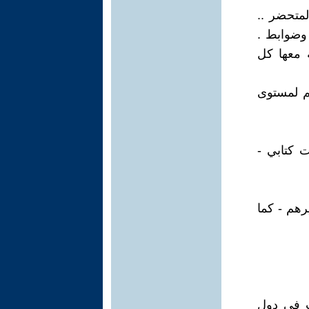
لمتحضر ..
 وضوابط .
ة معها كل
هم لمستوى
 كتابي -
رهم - كما
فت في دول