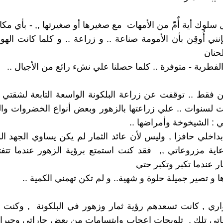
 سلوك أية أٌمّ من الأمهات مع صغيرها أو صغيرتها ,, - بأي مكا
ني أُوقِن بأن الأمومة صناعة .. و زراعة .. و كلما كانت الهو
حنان
 الفطرية - متوفرة .. كلما حصلنا علي نشء رائع من الأجيال ..
ن فقط .. توقفت عن زراعة البلكونة الواسعة التابعة لشقتي ا
ت لسنوات .. علي زراعتها بالزهور وبعض أنواع الخضروات والف
: الشيخوخة وأمراضها ..
بداخلي حافزا , وليس لأن عائد الثمار لم يكن يساوي الجهد ا
ة مزروعاتي ,, فقد كنت استمتع برؤية الزهور عندما تتفتح
ار عندما تكبر وتكبر حتي
 و تصير جميلة حلوة و شهية.. و لم تكن تهمني الكمية ..
ري , كانت تسعدهم رؤية ثمار وزهور في البلكونة , وكنت أت
اتي تلك , تلويحات اعجاب وابتسامات من بعض جاراتي وجيرا