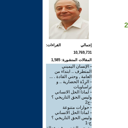
إجمالي القراءات:
10,769,731
المقالات المنشورة: 1,585
-
الإنسان اليميني
المتطرف .. ابتداء من
العامة , وحتي القادة . ...
-
الرِدّة الحضارية .. و
ترامباويات
-
لماذا الحل الانساني
وليس الحق التاريخي ؟
-ج2
-
حوارات متنوعة
-
لماذا الحل الانساني
وليس الحق التاريخي ؟
ج-1
-
تهجير الشعبين فيه عدالة