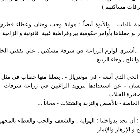
فات مساكنهم )
مة بالذات - والأبوة أيضاً : هواية وحب وحنان وعطاء فطري 
 لو جعلناها بأوامر حكومية بيروقراطية غبية قانونية و الزامية .. 
 ..أشتري لوازم الزراعة في شرفة مسكني , علي نفقتي الخا
الثلج , وجاء الربيع .
 الحي الذي أتبعه - في مونتريال - , يصلنا منها خطاب في مثل 
يسان - عن استعدادها لتزويد الراغبين في زراعة شرفات من
صغيرة للفيلات
لخاصة - بالأصص والتربة والشتلات - مجاناً ...
 أن نجد بدواخلنا : الهواية , والشغف والحب والعطاء بالمجهود
ح و الإزهار والإثمار