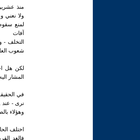
منذ عشرين 
ولا نعني و
لمنع سقوط 
آفات
التخلف - و
شعوب العالم
لكن هل اخ
المشار اليه
في الحقيقة
نرى - عند
وهؤلاء بالط
اختلف الحال
فالغد القر