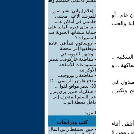
مصير قاعدتي حميميم وط
...
-
إعلام إيراني: نشر صور
ن عام , أو
للمرشد الأعلى مجتبى
خامنئي في أماكن عا ...
اية والحب
-
ما مدى قدرة ألمانيا على
حماية منشآتها الحيوية ضد
المسيرات؟
-
-روساتوم- تبدأ في إعادة
موظفيها إلى محطة
-بوشهر- النووية في ...
لسكنية ..
-
مقاطعة خاركوف.. تدمير
مستودعات للأسلحة
اكهة .. و
الأوكرانية
-
مقاطعة زابوروجيه..
مدفع هاوتزر الروسي -D-
لمبذول في
30- يدمر مواقع لقوا ...
 وتكبر ,
-
هنغاريا.. خنزير بري ينزل
عبر السلم المتحرك إلى
داخل محطة الم ...
المزيد.....
كتب ودراسات
لقى أثناء
-
حين استيقظ رأس المال
ني ممن لا