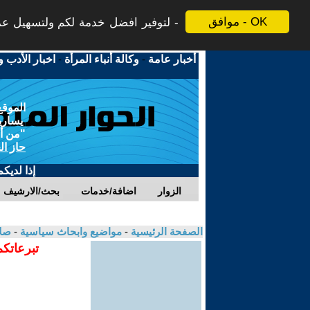
موافق - OK
لتوفير افضل خدمة لكم ولتسهيل عملي
أخبار عامة
-
وكالة أنباء المرأة
-
اخبار الأدب و
الموقع
يسارية
"من أج
حاز ال
إذا لديك
الزوار
اضافة/خدمات
بحث/الارشيف
الصفحة الرئيسية
-
مواضيع وابحاث سياسية
-
صلا
تبرعاتكم