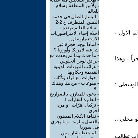
. ولأمن المنطقة وسلام
للعالم
-
اليسار الضال في خدمة
اليمين المتطرف ج 2-2
-
سلام العالم تهدده :
 الأول -
أحلام إحياء الامبراطوريات
الاستعمارية ال ...
-
لماذا توجد هجرة غير
شرعية لأمريكا وأوروبا ؟
-
ما حدث وما لم يحدث مع
اً - وهذا
حرائق لوس أنجلوس
-
غرائب النبوءات الدينية
القديمة وحكاويها
-
حوارات مع قراء وكُتّاب
-
منوعات - من هنا وهناك
الوسطى :
- 8
-
دعوة للمبارزة بالصواريخ
- العابرة للقارات !
-
تركيا .. مَرّات , و مرة
أخري
-
ثقافة الكلام المدهون
و محلي ..
بالعسل والزبد - وما يجري
في سوريا
-
لم يتعظ بشار ممن
صوات تطالب