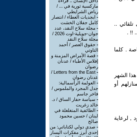
داخل الإنسان .. قراءة
ماركسية ثورية في ... /
رياض الشرايطي
-
ابجديات العطاء / انتصار
كامل جفلان الخشت
تلقائي ..
-
مجلة سلاح النقد، عدد
!! .
جوان-جويلية-اوت 2026 /
مجلة سلاح النقد
-
حقوق العصر / أحمد
صة . كلما
التاوتي
-
قصة الأمراض المزمنة و
إفلاس الأطباء / عدنان
رضوان
Letters from the East /
-
هذا الشهر
عدنان رضوان
-
العولمة الرأسمالية:
ازلهم أو
جدل المجرد والملموس /
فاخر جاسم
-
سياسة حفار الساق / د.
خالد زغريت
-
الطائفية المتغلغلة في
لبنان / حسين محمود
 , لرعاية
صالح
-
صدى دولي لكتاباتي: من
إحدى أبرز مفكرات اليسار