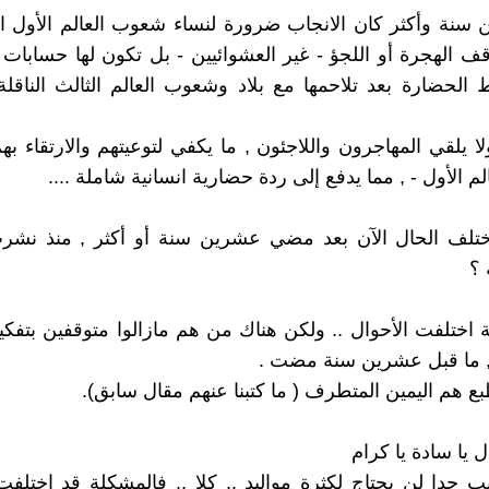
سنة وأكثر كان الانجاب ضرورة لنساء شعوب العالم الأول ا
قف الهجرة أو اللجؤ - غير العشوائيين - بل تكون لها حسابات
الحضارة بعد تلاحمها مع بلاد وشعوب العالم الثالث الناقل
لا يلقي المهاجرون واللاجئون , ما يكفي لتوعيتهم والارتقاء ب
 الأول - , مما يدفع إلى ردة حضارية انسانية شاملة ....
تلف الحال الآن بعد مضي عشرين سنة أو أكثر , منذ نشرت
 ؟
 اختلفت الأحوال .. ولكن هناك من هم مازالوا متوقفين بتفكي
 , ما قبل عشرين سنة مضت .
بع هم اليمين المتطرف ( ما كتبنا عنهم مقال سابق).
 يا سادة يا كرام
يب جدا لن يحتاج لكثرة مواليد .. كلا ,, فالمشكلة قد اختل