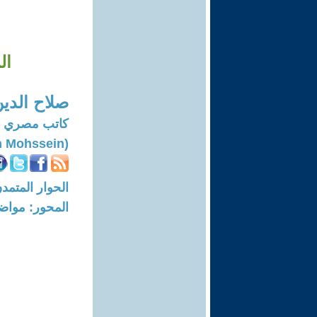
ال
صلاح الد
كاتب مصري -
(Salah El Din Mohssein‏)
الحوار المتمدن-العدد: 8314 - 25
المحور: مواض