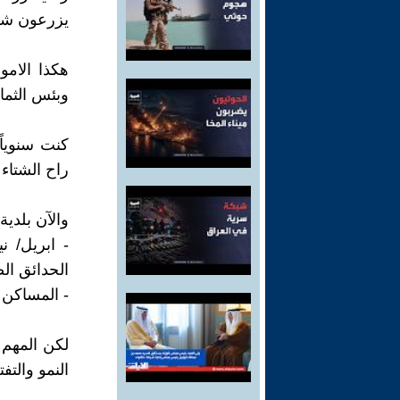
يزرعون شر
هكذا الامو
وبئس الثمار
كنت سنوياً
راح الشتاء و
والآن بلدية
- ابريل/ ن
الحدائق ال
- المساكن ا
لكن المهم :
النمو والتفت