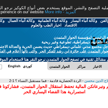
ة التصفح والنشر، الموقع يستخدم بعض أنواع الكوكيز نرجو النق
More info - المزيد
experience on our website
الفن
-
وكالة أنباء اليسار
-
وكالة أنباء العلمانية
-
وكالة أنباء العمال
-
وكا
الاقتصاد
-
اخبار الطب والعلوم
 الرئيسي لمؤسسة الحوار المتمدن
، علمانية، ديمقراطية، تطوعية وغير ربحية
ل مجتمع مدني علماني ديمقراطي حديث يضمن الحرية والعدالة الاجتم
حوار المتمدن على جائزة ابن رشد للفكر الحر والتى نالها أعلام في الفك
م مشاكل تقنية في تصفح الحوار المتمدن نرجو النقر هنا لاستخدام الموقع
كوردي
English
الاخبار
مراكز
الحوار المتمدن
ح الدين محسن
- الردة الحضارية قادمة - فما مستقبل النساء ؟ 1-2
 وتبرعاتكن المالية تحفظ استقلال الحوار المتمدن، فشاركونا 
استمرارية هذا الفضاء اليساري الحر