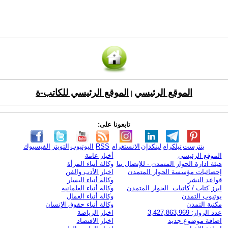
الموقع الرئيسي
الموقع الرئيسي للكاتب-ة
|
تابعونا على:
بنترست
تيلكرام
لينكدإن
الانستغرام
RSS
اليوتيوب
التويتر
الفيسبوك
الموقع الرئيسي
أخبار عامة
هيئة ادارة الحوار المتمدن - للإتصال بنا
وكالة أنباء المرأة
إحصائيات مؤسسة الحوار المتمدن
اخبار الأدب والفن
قواعد النشر
وكالة أنباء اليسار
ابرز كتاب / كاتبات الحوار المتمدن
وكالة أنباء العلمانية
يوتيوب التمدن
وكالة أنباء العمال
مكتبة التمدن
وكالة أنباء حقوق الإنسان
عدد الزوار: 3,427,863,969
اخبار الرياضة
اضافة موضوع جديد
اخبار الاقتصاد