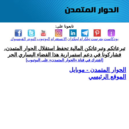
تابعونا على:
بودكاست
بنترست
تيلكرام
لينكدإن
الانستغرام
اليوتيوب
التويتر
الفيسبوك
تبرعاتكم وتبرعاتكن المالية تحفظ استقلال الحوار المتمدن،
فشاركونا في دعم استمرارية هذا الفضاء اليساري الحر
[اشترك في قناة ‫«الحوار المتمدن» على اليوتيوب]
الحوار المتمدن - موبايل
الموقع الرئيسي