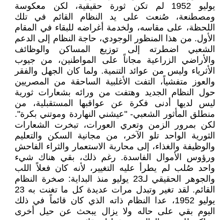
يوليو 1952 لم تكن ثورة حقيقية، لكن معكوسة
ومصطنعة، صُنعت على يد النظام القائم في تلك
اللحظة، على مقاسه، ولخدمة أغراضه للبقاء في المقام
الأول. من هذا المنظور الوجودي، حاجة النظام إلى الدعم
الشعبي اضطرته إلى توزيع المساكن والوظائف
والأراضي الزراعية مجاناً على المواطنين، من جيوب
الأثرياء وليس من عوائد التنمية. ولما كان الجهل والفقر
والعوز متفشياً، التفت الأغلبية الساحقة من المصريين
حول النظام الجديد وهتفت من ورائه بشعارات ثورية
ليس لديها أدنى فكرة عن عواقبها المستقبلية، من
منطلق المأثور الشعبي- "عيشني النهاردة وموتني بكرة".
لكن بمرور الزمن وتعري العورات، تبخرت الشعارات
الثورية الواحد تلو الآخر، من مجانية السكن والتعليم
والوظيفة والغذاء، إلى محاربة الاستعمار والثراء الفاحش
ورؤوس الأموال الفاسدة. رغم ذلك، بقي هناك شيء
واحد صُلب لم يطرأ عليه التغيير، لأنه كان فعلاً اللب
والجوهر الحقيقي لـ23 يوليو منذ البداية: صخرة النظام
القائم. لقد تغير وتبدل مرات عديدة كل ما تغنت به 23
يوليو 1952، عدا النظام ذاته الذي كان قائماً في ذلك
اليوم بقي على حاله ولا يزال يبحث عن حيل أخرى