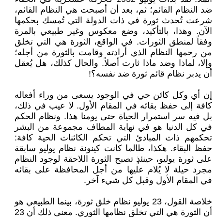
ضد النظام القائم؛ ثم، بعد أن أصبحت هي النظام القائم،
شرعت تُحدث ثورة في ذات الدولة التي تُمسك بحكمها
الآن. وهذا، بالتأكيد، وضع معكوس وغير طبيعي بالمرة
وفقاً لمنطق الثورات. في الواقع، الثورة هي التي تخلق
من رحمها النظام الذي أرادته وقامت بالثورة من أجله؛
وإلا، لماذا وضد ماذا ثارت أصلاً. والحال كذلك، هل يُعقل
أن يدبر نظام قائم ثورة ضد نفسه؟!
إن أي وكل كائن حي في الوجود يسعى من وراء أفعاله
كافة إلى حفظ بقائه في المقام الأول. لا عيب في ذلك،
بل فيه سر استمرار الحياة حتى يومنا هذا. ونظام الحكم
في كل الدنيا هو في نهاية المطاف مجموعة من البشر
تحكمهم ذات المبادئ التي تحكم الكائنات الحية كافة:
حفظ البقاء. هكذا، طالما كانت كينونة نظام يوليو سابقة
على ثورة يوليو، حينئذٍ تصبح الثورة اللاحقة لوجود النظام
مجرد حيلة لا يُلام عليها من أجل المحافظة على بقائه
في المقام الأول وقبل كل شيء آخر.
خلاصة القول، 23 يوليو نظام خلق ثورة، بينما الطبيعي هو
أن الثورة هي التي تخلق نظامها الثوري. معنى ذلك أن 23