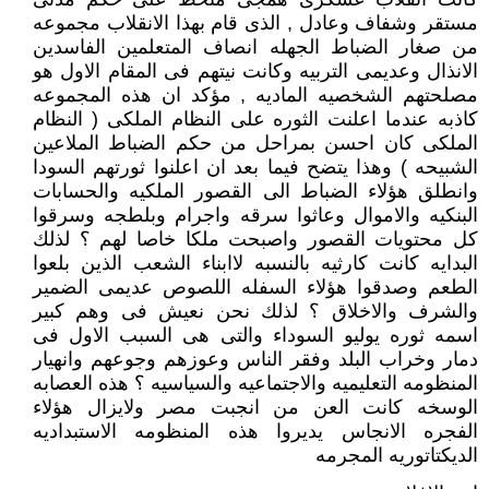
مستقر وشفاف وعادل , الذى قام بهذا الانقلاب مجموعه
من صغار الضباط الجهله انصاف المتعلمين الفاسدين
الانذال وعديمى التربيه وكانت نيتهم فى المقام الاول هو
مصلحتهم الشخصيه الماديه , مؤكد ان هذه المجموعه
كاذبه عندما اعلنت الثوره على النظام الملكى ( النظام
الملكى كان احسن بمراحل من حكم الضباط الملاعين
الشبيحه ) وهذا يتضح فيما بعد ان اعلنوا ثورتهم السودا
وانطلق هؤلاء الضباط الى القصور الملكيه والحسابات
البنكيه والاموال وعاثوا سرقه واجرام وبلطجه وسرقوا
كل محتويات القصور واصبحت ملكا خاصا لهم ؟ لذلك
البدايه كانت كارثيه بالنسبه لاابناء الشعب الذين بلعوا
الطعم وصدقوا هؤلاء السفله اللصوص عديمى الضمير
والشرف والاخلاق ؟ لذلك نحن نعيش فى وهم كبير
اسمه ثوره يوليو السوداء والتى هى السبب الاول فى
دمار وخراب البلد وفقر الناس وعوزهم وجوعهم وانهيار
المنظومه التعليميه والاجتماعيه والسياسيه ؟ هذه العصابه
الوسخه كانت العن من انجبت مصر ولايزال هؤلاء
الفجره الانجاس يديروا هذه المنظومه الاستبداديه
الديكتاتوريه المجرمه