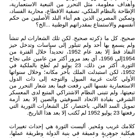
وأهداف معلومة، مثل التحرر من التبعية الاستعمارية،
الإطاحة بالنظام الملكي، تصفية الاقطاع، محاربة الفساد،
وتمكين المصرين الذين هم أبناء البلد الأصليين من حكم
أنفسهم والاستمتاع بمقدراتهم الوطنية ...الخ؟
صحيح. كل ما ذكرته صحيح. لكن تلك الشعارات لم تنشأ
ولم يسمع بها أحد ولم تتبلور إلى سياسات وتدخل حيز
النفاذ قط إلا بعد عام 1952، تحديداً خلال الفترة من
1954إلى 1956، أي بعد مرور أكثر من عامين على نجاح
الثورة. أكثر من ذلك، 23 يوليو لم تُطح بالملكية في
1952، لكن استبدلت الملك بآخر مكانه؛ وخلال سنواتها
الأولي كانت غربية الميول والتوجه إلى ذات الدول
الاستعمارية نفسها التي رفعت فيما بعد شعار التحرر من
تبعيتها، ولم تتبنى النظام الاشتراكي المتبع لدى المعسكر
الشرقي بقيادة الاتحاد السوفيتي والصين إلا بعد أزمة
تمويل السد العالي. باختصار، كل الشعارات الثورية التي
رفعتها 23 يوليو 1952 لم تُكتب إلا بعد هذا التاريخ.
كلامك غريب ومُحير. أليست الثورة هي إحداث تغييرات
هيكلية جوهرية وعميقة في بنية الدولة وطريقة عملها،