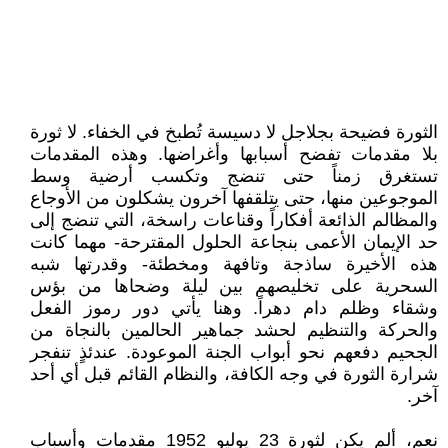
الثورة فضيحة بجلاجل لا دسيسة تُطبخ في الخفاء. لا ثورة
بلا مقدمات تفضح أسبابها وأغراضها. وهذه المقدمات
تستغرق زمناً حتى تنضج وتكسب أرضية وسط
الموجوعين منها، حتى يتلقفها آخرون يشكلون من الأوجاع
والمظالم الذائعة أفكاراً وقناعات راسخة، التي تنضج إلى
حد الإيمان الأعمى بنجاعة الحلول المقترحة- مهما كانت
هذه الأخيرة ساذجة وتافهة ومخطئة- وقدرتها شبه
السحرية على تخليصهم بين ليلة وضحاها من بؤس
وشقاء وظلم دام دهراً. وهنا يأتي دور رموز الفعل
والحركة والتنظيم لحشد جماهير الحالمين بالنجاة من
الجحيم دفعهم نحو أبواب الجنة الموعودة. عندئذٍ تنفجر
شرارة الثورة في وجه الكافة، والنظام القائم قبل أي أحد
آخر.
نعم، ألم يكن لثورة 23 يوليو 1952 مقدمات وأسباب