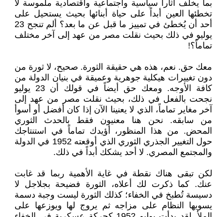
بما يخلف آثاراً سياسية واجتماعية واقتصادية ملموسة لا
تخطئها العين أبداً على حياة أبنائها بحيث يستحيل على
أحد أن يُخطئ في تمييز ما قبل عن ما بعد؟ ألم تنجح 23
يوليو في ذلك بحيث نقلت مصر من عهد إلى آخر مختلف
تماماً؟!
معك حق. نعم، هذه هي حقيقة الثورة. صحيح، لا ثورة من
دون تغييرات هيكلية جوهرية وعميقة في بنيان الدولة من
كافة الأوجه. ومعك حق أيضاً في قولك أن 23 يوليو
نجحت بالفعل في ذلك، بحيث نقلت مصر من عهد إلى
آخر مغاير تماماً، الذي لا يعنينا الآن إذا كان أفضل أو أسوأ
من سابقه. نحن هنا معنيون فقط بالحدث الثوري
المحض. من هذا المنظور، أؤيدك تماماً في استنتاجك
حول التغيير الجذري الثوري الذي أوقعته 1952 في الدولة
والمجتمع المصري. لا أحد يشكك أبداً في ذلك.
لكن تبقى هناك نقطة في غاية الأهمية ربما قد غابت
عنك. كما ذكرت لك أعلاه، الثورة فضيحة بجلاجل لا
دسيسة تُطبخ في الخفاء؛ كذلك الثورة ليست وجبة دسمة
يسويها النظام على مزاجه ثم يروج لها ويوزعها على
الملأ. لقد بدأت يوليو 1952 كحركة عسكرية في الخفاء