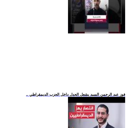
.. فوز عبد الرحمن السيد يشعل الجدل داخل الحزب الديمقراطي