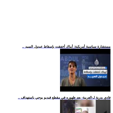
.. مستشارة سياسية أمريكية: أيباك أخفقت بإسقاط عبدول السيد
.. فادي بدرية لـ-العربية- بعد ظهوره في مقطع فيديو يوحي باستهداف