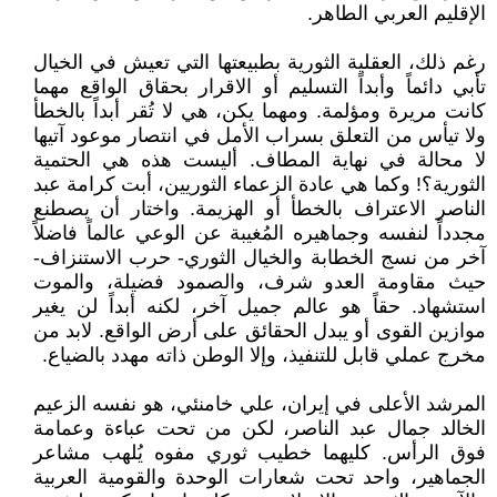
الإقليم العربي الطاهر.
رغم ذلك، العقلية الثورية بطبيعتها التي تعيش في الخيال
تأبي دائماً وأبداً التسليم أو الاقرار بحقاق الواقع مهما
كانت مريرة ومؤلمة. ومهما يكن، هي لا تُقر أبداً بالخطأ
ولا تيأس من التعلق بسراب الأمل في انتصار موعود آتيها
لا محالة في نهاية المطاف. أليست هذه هي الحتمية
الثورية؟! وكما هي عادة الزعماء الثوريين، أبت كرامة عبد
الناصر الاعتراف بالخطأ أو الهزيمة. واختار أن يصطنع
مجدداً لنفسه وجماهيره المُغيبة عن الوعي عالماً فاضلاً
آخر من نسج الخطابة والخيال الثوري- حرب الاستنزاف-
حيث مقاومة العدو شرف، والصمود فضيلة، والموت
استشهاد. حقاً هو عالم جميل آخر، لكنه أبداً لن يغير
موازين القوى أو يبدل الحقائق على أرض الواقع. لابد من
مخرج عملي قابل للتنفيذ، وإلا الوطن ذاته مهدد بالضياع.
المرشد الأعلى في إيران، علي خامنئي، هو نفسه الزعيم
الخالد جمال عبد الناصر، لكن من تحت عباءة وعمامة
فوق الرأس. كليهما خطيب ثوري مفوه يُلهب مشاعر
الجماهير، واحد تحت شعارات الوحدة والقومية العربية