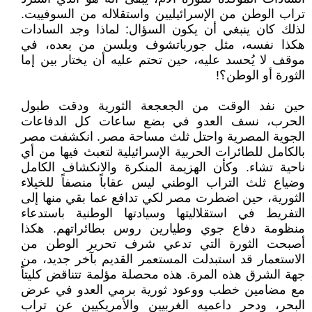
تراب الوطن من الإسرائيليين واستقلاله من السوفييت.
لذلك كان ينبغي أن يكون السؤال: لماذا وجد السادات
هكذا نفسه، مثل جورباتشوف ويلسن من بعده، في
موقف لا يُحسد عليه، حين تحتم عليه أن يختار بين إما
الثورة أو الوطن؟!
حين نفد الوقت من الجعجعة الثورية ودقت طبول
الحرب، نسف العدو في بضع ساعات كل الدفاعات
الجوية المصرية واحتل ثلث مساحة مصر. انكشفت مصر
بالكامل للطائرات الحربية الإسرائيلية لتعبث فيها من أي
ناحية تشاء. وكأن الهزيمة المنكرة والانكشاف الكامل
وضياع ثلث التراب الوطني ليس عقاباً منصفاً للخيلاء
الثورية، حين اضطرت مصر لكي تدافع عما بقي منها إلى
التفريط في استقلاليتها وسيادتها الوطنية باستدعاء
منظومة دفاع جوي وطيارين روس بطائراتهم. هكذا
أصبحت الثورة التي تدعي شرف تحرير الوطن من
الاستعمار قد استبدلت المستعمر القديم بآخر جديد، من
جهة الشرق هذه المرة. هذه محصلة مؤلمة تتناقض كليتاً
مع مضامين خطب ووعود ثورية برمي العدو في عرض
البحر، ودحر داعميه الغربيين والأمريكيين عن تراب