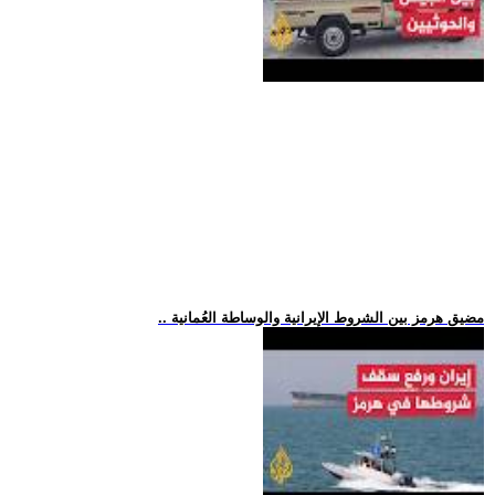
.. مضيق هرمز بين الشروط الإيرانية والوساطة العُمانية