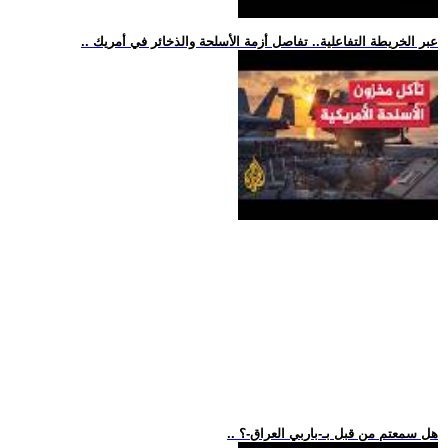
.. عبر الخريطة التفاعلية.. تفاصل أزمة الأسلحة والذخائر في أمريك
.. هل سمعتم من قبل بـ-باربي العراق-؟