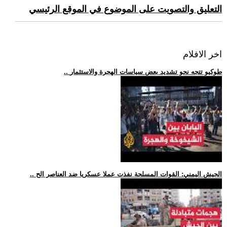
التعليق والتصويت على الموضوع في الموقع الرئيسي
اخر الافلام
.. طوكيو تتجه نحو تشديد بعض سياسات الهجرة والاستثمار
.. الجيش اليمني: القوات المسلحة نفذت عملا عسكريا ضد العناصر الح