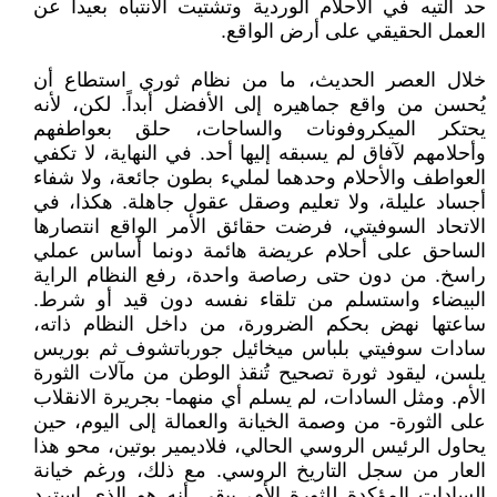
حد التيه في الأحلام الوردية وتشتيت الانتباه بعيداً عن
العمل الحقيقي على أرض الواقع.
خلال العصر الحديث، ما من نظام ثوري استطاع أن
يُحسن من واقع جماهيره إلى الأفضل أبداً. لكن، لأنه
يحتكر الميكروفونات والساحات، حلق بعواطفهم
وأحلامهم لآفاق لم يسبقه إليها أحد. في النهاية، لا تكفي
العواطف والأحلام وحدهما لمليء بطون جائعة، ولا شفاء
أجساد عليلة، ولا تعليم وصقل عقول جاهلة. هكذا، في
الاتحاد السوفيتي، فرضت حقائق الأمر الواقع انتصارها
الساحق على أحلام عريضة هائمة دونما أساس عملي
راسخ. من دون حتى رصاصة واحدة، رفع النظام الراية
البيضاء واستسلم من تلقاء نفسه دون قيد أو شرط.
ساعتها نهض بحكم الضرورة، من داخل النظام ذاته،
سادات سوفيتي بلباس ميخائيل جورباتشوف ثم بوريس
يلسن، ليقود ثورة تصحيح تُنقذ الوطن من مآلات الثورة
الأم. ومثل السادات، لم يسلم أي منهما- بجريرة الانقلاب
على الثورة- من وصمة الخيانة والعمالة إلى اليوم، حين
يحاول الرئيس الروسي الحالي، فلاديمير بوتين، محو هذا
العار من سجل التاريخ الروسي. مع ذلك، ورغم خيانة
السادات المؤكدة للثورة الأم، يبقى أنه هو الذي استرد