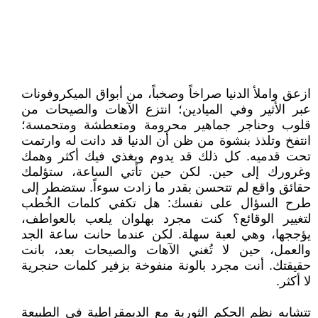
ازعق واملأ الدنيا صراخاً وصخباً، من أبواق الميكروفونات
عبر الأثير وفي الميادين؛ انتزع الآهات والصيحات من
قلوب وحناجر جماهير محرومة ومتعطشة ومتحمسة؛
انتفخ وتلذذ بنشوة من ظن أن الدنيا قد دانت له وارتمت
تحت قدميه. كل ذلك قد يدوم ويغذي فيك أكثر وهمك
وغرورك إلى حين. لكن حين تأتي الساعة، ستؤلمك
حقائق واقع لم تتحسن بقدر ما زادت سوءاً. ستضطر إلى
طرح السؤال على نفسك: هل تكفي كلمات الخُطب
لتغيير الوقائع؟ كنت مجرد بهلوان يلعب بالعواطف،
يؤججها، وهي لعبة سهلة. لكن عندما حانت ساعة الجد
والعمل، حين لا تُغني الآهات والصيحات بعد، بانت
حقيقتك. أنت مجرد بالونة منفوخة بزفير كلمات حنجرية
لا أكثر.
تتشابه نظم الحكم الثورية مع الديمقراطية في الطبيعة