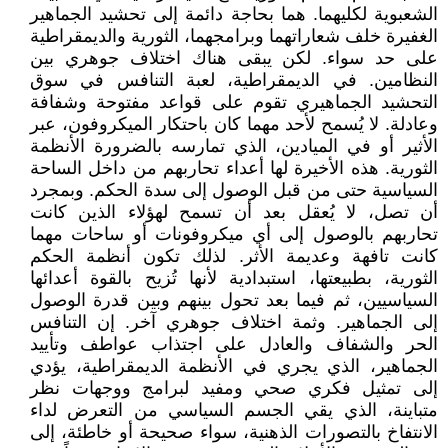
الشعبوية لكليهما. هما بحاجة دائمة إلى تحشيد الجماهير
الغفيرة خلف شعاراتهما وبرامجهما، الثورية والديمقراطية
على حد سواء. لكن يبقى هناك اختلاف جوهري بين
النظامين. في الديمقراطية، لعبة التنافس في سوق
التحشيد الجماهيري تقوم على قواعد مفتوحة وشفافة
وعادلة. لا يُسمح لأحد مهما كان باحتكار الميكروفون، عبر
الأثير أو في الميادين، الذي تمارسه بالضرورة الأنظمة
الثورية. هذه الأخيرة لها أعداء تحاربهم من داخل الساحة
السياسية حتى من قبل الوصول إلى سدة الحكم. وبمجرد
أن تصل، لا يُعقل بعد أن تسمح لهؤلاء الذين كانت
تحاربهم بالوصول إلى أي ميكروفونات أو ساحات مهما
كانت تافهة وعديمة الأثر. لذلك تكون أنظمة الحكم
الثورية، بطبيعتها، استبدادية لأنها تُزيح بالقوة أعدائها
السياسيين، ثم فيما بعد تحول بينهم وبين قدرة الوصول
إلى الجماهير. وثمة اختلاف جوهري آخر. إن التنافس
الحر والشفاف والعادل على اجتذاب عواطف وتأييد
الجماهير، الذي يجري في الأنظمة الديمقراطية، يؤدي
إلى تمثيل فكري صحي ومفيد لبرامج ووجهات نظر
متباينة، الذي يقي الجسم السياسي من التعرض لداء
الانتفاخ بالتصورات الذهنية، سواء صحيحة أو خاطئة، إلى