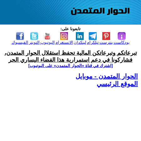
تابعونا على:
بودكاست
بنترست
تيلكرام
لينكدإن
الانستغرام
اليوتيوب
التويتر
الفيسبوك
تبرعاتكم وتبرعاتكن المالية تحفظ استقلال الحوار المتمدن،
فشاركونا في دعم استمرارية هذا الفضاء اليساري الحر
[اشترك في قناة ‫«الحوار المتمدن» على اليوتيوب]
الحوار المتمدن - موبايل
الموقع الرئيسي