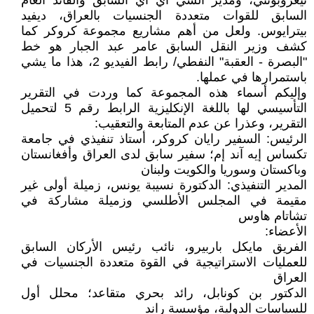
نيغروبونتي، ومدير السي آي أي السابق والقائد العام
السابق للقوات متعددة الجنسيات بالعراق، ديفيد
بيترايوس. ولعل من أهم مشاريع مجموعة كروكر كما
كشف وزير النقل السابق عامر عبد الجبار هو خط
"البصرة - العقبة" النفطي/ رابط الفيديو 2، هذا ما يشي
باستمرارها في عملها.
وإليكم أسماء هذه المجموعة كما وردت في التقرير
التأسيسي لها باللغة الإنكليزية الرابط رقم 5 لتحميل
التقرير، وعذرا عن عدم المتابعة والتعقيب:
الرئيس: السفير رايان كروكر، أستاذ تنفيذي في جامعة
تكساس إيه آند إم؛ سفير سابق لدى العراق وأفغانستان
وباكستان وسوريا والكويت ولبنان
المدير التنفيذي: الدكتورة نسيبة يونس، زميلة أولى غير
مقيمة في المجلس الأطلسي وزميلة مشاركة في
تشاتام هاوس
الأعضاء:
الفريق مايكل باربيرو، نائب رئيس الأركان السابق
للعمليات الاستراتيجية في القوة متعددة الجنسيات في
العراق
الدكتور بن كونابل، رائد بحري متقاعد؛ محلل أول
للسياسات الدولية، مؤسسة راند