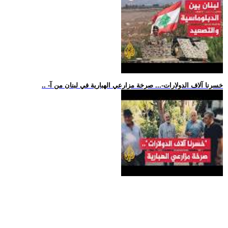
.. -خسرنا آلاف الدولارات-... صرخة مزارعي الهبارية في لبنان من آ