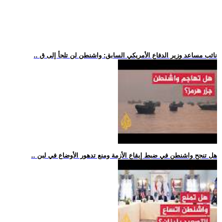
.. نائب مساعد وزير الدفاع الأمريكي السابق: واشنطن لن تلجأ إلى ق
.. هل تنجح واشنطن في ضبط إيقاع الأزمة ومنع تدهور الأوضاع في لبن