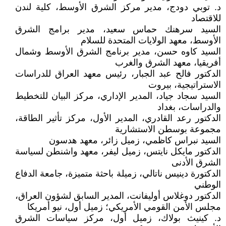
د. توبي دودج، مدير مركز الشرق الأوسط، كلية لندن
للاقتصاد
السيد سرهنك حماس سعيد، مدير برامج الشرق
الأوسط، معهد الولايات المتحدة للسلام
السيد كاوه حسن، مدير برنامج الشرق الأوسط وشمال
أفريقيا، معهد الشرق والغرب
الدكتور فالح عبد الجبار، رئيس معهد العراق للدراسات
الاستراتيجية، بيروت
السيد سجاد جياد، المدير الإداري، مركز البيان للتخطيط
والدراسات، بغداد
الدكتور رعد القادري، المدير الأول، مركز تأثير الطاقة،
مجموعة بوسطن الاستشارية
السيد نبراس كاظمي، زميل زائر، معهد هدسون
الدكتور مايكل نايتس، زميل ليفر، معهد واشنطن لسياسة
الشرق الأدنى
الدكتورة دينيس ناتالي، زميلة باحثة متميزة، جامعة الدفاع
الوطني
الدكتور دوغلاس أوليفانت، المدير السابق لشؤون العراق،
مجلس الأمن القومي الأمريكي؛ زميل أول، نيو أمريكا
د. كينيث بولاك، زميل أول، مركز سياسات الشرق