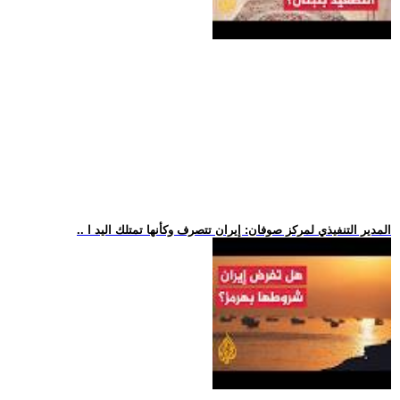
.. المدير التنفيذي لمركز صوفان: إيران تتصرف وكأنها تمتلك اليد ا