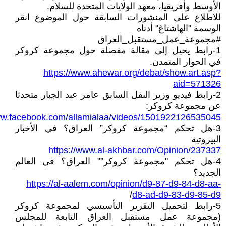
الأوسط وأفريقيا، معهد الولايات المتحدة للسلام.
للاطلاع على المنشورات السابقة حول الموضوع انقر
الوسمة "الهاشتاغ" أدناه
#مجموعة_عمل_مستقبل_العراق
1-رابط يحيل إلى مقالة مفصلة حول مجموعة كروكر
في الحوار المتمدن.
https://www.ahewar.org/debat/show.art.asp?
aid=571326
2-رابط فيديو وزير النقل السابق عامر عبد الجبار متحدثا
عن مجموعة كروكر:
ww.facebook.com/allamialaa/videos/1501922126535045
3-هل تحكم “مجموعة كروكر” العراق؟ في الأخبار
البيروتية
https://www.al-akhbar.com/Opinion/237337
4-هل تحكم "مجموعة كروكر”" العراق؟ في العالم
الجديد؟
https://al-aalem.com/opinion/d9-87-d9-84-d8-aa-
/
d8-ad-d9-83-d9-85-d9
5-رابط لتحميل التقرير التأسيسي لمجموعة كروكر
(مجموعة عمل مستقبل العراق التابعة للمجلس