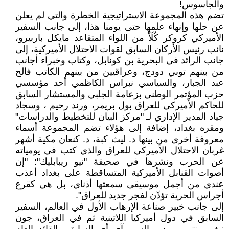
والجاسوس!
تضم هذه المجموعة الاستراتيجية الخطرة والتي لم يعلن
عن حلها وإنهاء علمها حتى يومنا هذا، إلى جانب السفير
الأميركي كروكر كُلّاً من اللواء المتقاعد مايكل باربيرو،
نائب رئيس الأركان السابق لقوات الاحتلال الأميركية، إلى
جانب الرائد في البحرية بن كونابل، وكتاب وخبراء أجانب
من بينهم توبي دودج، وعراقيين من بينهم الكاتب فالح
عبد الجبار، والسياسي نبراس الكاظمي أحد مؤسسي
حزب المؤتمر الوطني بزعامة الجلبي والمستشار السابق
للحاكم الأميركي للعراق بول بريمر، ورند رحيم ، وسجاد
جياد المدير الإداري لـ "مركز البيان للتخطيط والدراسات"
ومقره بغداد، إضافة إلى هؤلاء تضم المجموعة أسماء
معروفة أخرى من بينها د. ليث كبة، د. كنعان مكية أشهر
غربان الاحتلال الأميركي للعراق والذي كتب في يومياته
عن الحرب ونشرها في صحيفة "نيو ريبابليك": "إن
أصوات القنابل الأميركية المتساقطة على بغداد أعذب
عندي من أجمل موسيقى سمعتها أذناي، بل هي كقرع
أجراس الحرية تؤذّن لفجر جديد للعراق".
إلى جانب خبير صناعة الإرهاب الأول في العالم، السفير
السابق في دول أميركيا اللاتينية ثم في العراق، جون