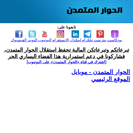
تابعونا على:
بودكاست
بنترست
تيلكرام
لينكدإن
الانستغرام
اليوتيوب
التويتر
الفيسبوك
تبرعاتكم وتبرعاتكن المالية تحفظ استقلال الحوار المتمدن،
فشاركونا في دعم استمرارية هذا الفضاء اليساري الحر
[اشترك في قناة ‫«الحوار المتمدن» على اليوتيوب]
الحوار المتمدن - موبايل
الموقع الرئيسي