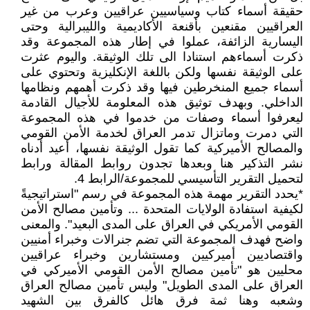
حقيقة أسماء كتاب وسياسيين عراقيين وعرب من غير
العراقيين مقنعين بأقنعة الأكاديمية والليبرالية وحتى
اليسارية الزائفة، عملوا في إطار هذه المجموعة وقد
ذكرت أسماءهم استنادا الى تلك الوثيقة. واليوم عثرت
على الوثيقة نفسها ولكن باللغة الإنكليزية وتحتوي على
أسماء جميع المنخرطين فيها وقد ذكرت أهمهم ونظامها
الداخلي. وبهدف توثيق هذه المعلومة للأجيال القادمة
ليعرفوا أسماء وصفات من خدموا في هذه المجموعة
التي دمرت وماتزال تدمر العراق لخدمة الأمن القومي
والمصالح الأميركية كما تقول الوثيقة نفسها، أعيد أدناه
نشر التذكير هنا وبعدها تجدون روابط المقالة ورابط
لتحميل التقرير التأسيسي للمجموعة/الرابط 4.
*يحدد التقرير مهمة هذه المجموعة في رسم "استراتيجيةً
لكيفية استفادة الولايات المتحدة ... وتأمين مصالح الأمن
القومي الأمريكي في العراق على المدى البعيد". والمعنى
واضح فهدف المجموعة التي تضم جنرالات وخبراء أمنيين
واقتصاديين أميركيين ومستشارين وخبراء عراقيين
محليين هو "تأمين مصالح الأمن القومي الأميركي في
العراق على المدى الطويل" وليس تأمين مصالح العراق
وشعبه وهنا ثمة فرق هائل كالفرق بين الشهيد