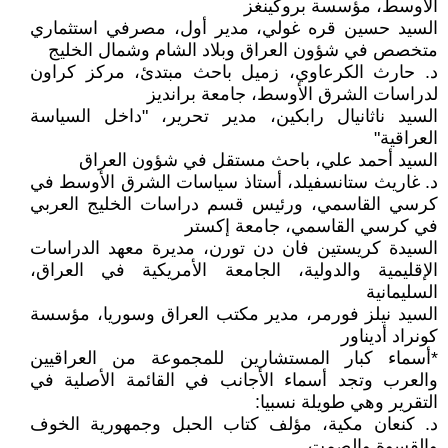
الأوسط، مؤسسة بروكينغز
السيد حسين قره غولي، مدير أول، مصرفي استثماري
متخصص في شؤون العراق وبلاد الشام وشمال الخليج
د. حارث الكرعاوي، زميل باحث مبتدئ، مركز كراون
لدراسات الشرق الأوسط، جامعة برانديز
السيد ناثانيال رابكين، مدير تحرير، "داخل السياسة
العراقية"
السيد أحمد علي، باحث مستقل في شؤون العراق
د. غاريث ستانسفيلد، أستاذ سياسات الشرق الأوسط في
كرسي القاسمي، ورئيس قسم دراسات الخليج العربي
في كرسي القاسمي، جامعة إكستر
السيدة كريستين فان دن تورن، مديرة معهد الدراسات
الإقليمية والدولية، الجامعة الأمريكية في العراق،
السليمانية
السيد نيلز فورمر، مدير مكتب العراق وسوريا، مؤسسة
كونراد أديناور
*أسماء كبار المستشارين للمجموعة من العراقيين
والعرب وتجد أسماء الأجانب في القائمة الأصلية في
التقرير وهي طويلة نسبيا:
د. كنعان مكية، مؤلف كتاب الحبل وجمهورية الخوف
والقسوة والصمت.