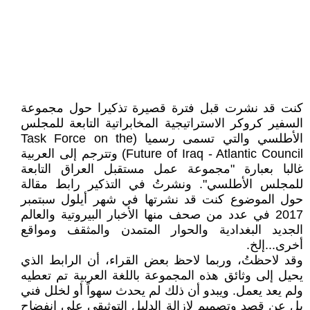
كنت قد نشرت قبل فترة قصيرة تذكيرا حول مجموعة
السفير كروكر الاستراتيجية المخابراتية التابعة للمجلس
الأطلسي والتي تسمى رسميا (Task Force on the
Future of Iraq - Atlantic Council) وتترجم إلى العربية
غالبا بعبارة "مجموعة عمل مستقبل العراق التابعة
للمجلس الأطلسي". ونشرتُ في التذكير رابط مقالة
حول الموضوع كنت قد نشرتها في شهر أيلول سبتمبر
2017 في عدد من صحف منها الأخبار البيروتية والعالم
الجديد البغدادية والحوار المتمدن والمثقف ومواقع
أخرى...إلخ.
وقد لاحظتُ، وربما لاحظ بعض القراء، أن الرابط الذي
يحيل إلى وثائق هذه المجموعة باللغة العربية تم تعطيه
ولم يعد يعمل. ويبدو أن ذلك لم يحدث سهواً أو لخلل فني
بل عن قصد وتصميم لإزالة الدليل التوثيقي على انفضاح