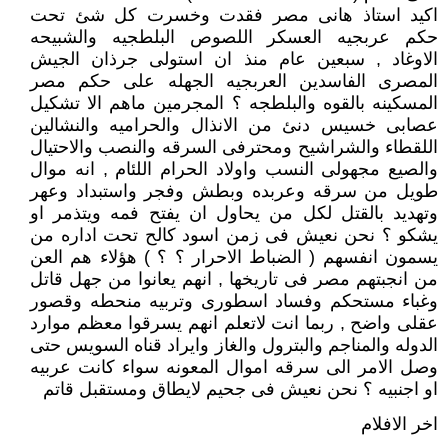
اكيد استاذ هانى مصر فقدت وخسرت كل شئ تحت
حكم عربجيه العسكر اللصوص البلطجيه والشبيحه
الاوغاد , سبعين عام منذ ان استولى جرذان الجيش
المصرى الفاسدين العربجيه الجهله على حكم مصر
المسكينه بالقوه والبلطجه ؟ المجرمين ماهم الا تشكيل
عصابى خسيس دنئ من الانذال والحراميه والنشالين
اللقطاء والشراشيح ومحترفى السرقه والنصب والاحتيال
والصيع مجهولى النسب واولاد الحرام اللئام , انه موال
طويل من سرقه وعربده وبطش وفجر واستبداد وعهر
وتهديد بالقتل لكل من يحاول ان يفتح فمه ويتذمر او
يشكو ؟ نحن نعيش فى زمن اسود كالح تحت اداره من
يسمون انفسهم ( الضباط الاحرار ؟ ؟ ) هؤلاء هم العن
من انجبتهم مصر فى تاريخها , انهم يعانوا من جهل قاتل
وغباء مستحكم وفساد اسطورى وتربيه منحطه وقصور
عقلى واضح , ربما انت لاتعلم انهم يسرقوا معظم موارد
الدوله والمناجم والبترول والغاز وايراد قناه السويس حتى
وصل الامر الى سرقه اموال المعونه سواء كانت عربيه
او اجنبيه ؟ نحن نعيش فى جحيم لايطاق ومستقبل قاتم
اخر الافلام