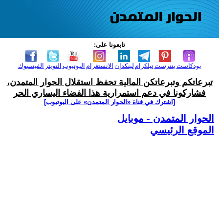
تابعونا على:
بودكاست
بنترست
تيلكرام
لينكدإن
الانستغرام
اليوتيوب
التويتر
الفيسبوك
تبرعاتكم وتبرعاتكن المالية تحفظ استقلال الحوار المتمدن،
فشاركونا في دعم استمرارية هذا الفضاء اليساري الحر
[اشترك في قناة ‫«الحوار المتمدن» على اليوتيوب]
الحوار المتمدن - موبايل
الموقع الرئيسي