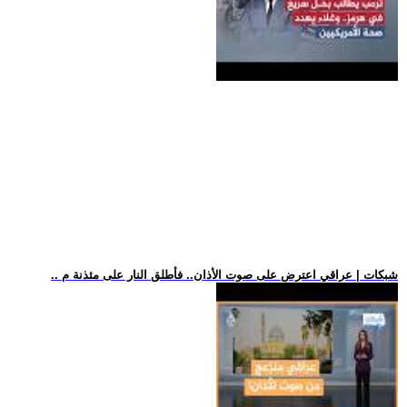
.. شبكات | عراقي اعترض على صوت الأذان.. فأطلق النار على مئذنة م