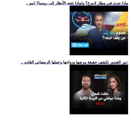
.. ماذا حدث في مطار لايبزغ؟ ولماذا تتجه الأنظار إلى روسيا؟ |نيو
.. نور الغندور تكشف حقيقة مرضها وزواجها وعملها الرمضاني القادم: