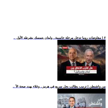
.. مفاوضات روما تدخل مرحلة حاسمة.. ولبنان يتمسك بشرطه الأول | #
.. من واشنطن | ترمب يطالب بحل سريع في هرمز.. وغلاء يهدد صحة الأ