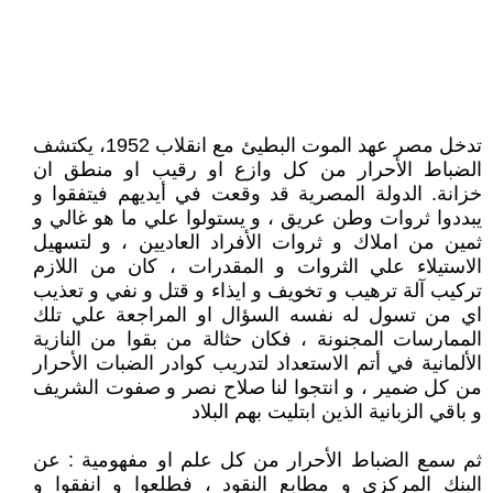
تدخل مصر عهد الموت البطيئ مع انقلاب 1952، يكتشف
الضباط الأحرار من كل وازع او رقيب او منطق ان
خزانة. الدولة المصرية قد وقعت في أيديهم فيتفقوا و
يبددوا ثروات وطن عريق ، و يستولوا علي ما هو غالي و
ثمين من املاك و ثروات الأفراد العاديين ، و لتسهيل
الاستيلاء علي الثروات و المقدرات ، كان من اللازم
تركيب آلة ترهيب و تخويف و ايذاء و قتل و نفي و تعذيب
اي من تسول له نفسه السؤال او المراجعة علي تلك
الممارسات المجنونة ، فكان حثالة من بقوا من النازية
الألمانية في أتم الاستعداد لتدريب كوادر الضبات الأحرار
من كل ضمير ، و انتجوا لنا صلاح نصر و صفوت الشريف
و باقي الزبانية الذين ابتليت بهم البلاد
ثم سمع الضباط الأحرار من كل علم او مفهومية : عن
البنك المركزي و مطابع النقود ، فطلعوا و انفقوا و