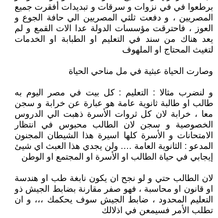
برطعوا في في نزوات و سرقات و تبديدات أفقرت جميع
المصريين ، و دفعت ثلثي المصريين الي حافة الجوع و
العوز ، فاحترقت مؤسسات الدولة عدا الات القمع و لم
يعد هناك من سند في التعليم او الطبابة او الخدمات
لتغيث المحتاج او الملهوف
وصارت الحياة عبثية في مل مناحي الحياة
و لنضرب مثالا : التعليم : كل بيت في مصر اليوم به
طالب او طالبة ثانوية عامة هو عبارة عن خرابة و سجن
معا ، خرابة لان كل ثروات الأسرة ذهبت الي الدروس
الخصوصية و سجن لان الطالب محبوس في انتظار
الامتحانات و الأسرة كلها اسيرة هذا الشيطان المجنون
المدعو : الثانوية العامة …. ولن يجدي هذا العبث اي شيئ
إيجابي في حياة الطالب او الأسرة او المجتمع او الوطن
لان الطالب حتي و لو نجح ان يكون نابغة طب او هندسة
او قانون او محاسبة ، فهو صفر مقارنة بضابط الجيش ذو
التعليم المحدود ، ضابط الجيش سوف يحكمك ،،، و ان
تطلب الأمر فسيمعن في اذلالك