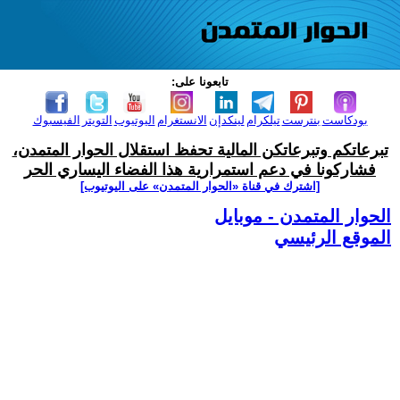
تابعونا على:
بودكاست
بنترست
تيلكرام
لينكدإن
الانستغرام
اليوتيوب
التويتر
الفيسبوك
تبرعاتكم وتبرعاتكن المالية تحفظ استقلال الحوار المتمدن،
فشاركونا في دعم استمرارية هذا الفضاء اليساري الحر
[اشترك في قناة ‫«الحوار المتمدن» على اليوتيوب]
الحوار المتمدن - موبايل
الموقع الرئيسي