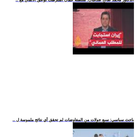
.. باحث سياسي: سبع جولات من المفاوضات لم تحقق أي نتائج ملموسة ل