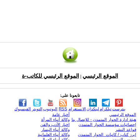
الموقع الرئيسي
الموقع الرئيسي للكاتب-ة
|
تابعونا على:
بنترست
تيلكرام
لينكدإن
الانستغرام
RSS
اليوتيوب
التويتر
الفيسبوك
الموقع الرئيسي
أخبار عامة
هيئة ادارة الحوار المتمدن - للإتصال بنا
وكالة أنباء المرأة
إحصائيات مؤسسة الحوار المتمدن
اخبار الأدب والفن
قواعد النشر
وكالة أنباء اليسار
ابرز كتاب / كاتبات الحوار المتمدن
وكالة أنباء العلمانية
يوتيوب التمدن
وكالة أنباء العمال