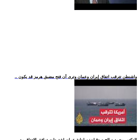
.. واشنطن تترقب اتفاق إيران وعمان وترى أن فتح مضيق هرمز قد يكون
.. الدكتور محمد صالح صدقيان: سلطنة عمان اشترطت توافق الاتفاق مع