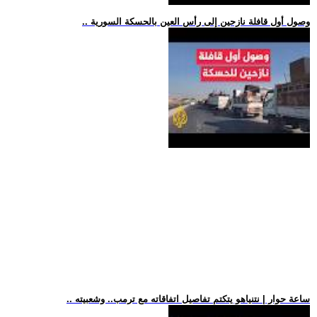
.. وصول أول قافلة نازحين إلى رأس العين بالحسكة السورية
.. ساعة حوار | نتنياهو يتكتم تفاصيل اتفاقاته مع ترمب.. وشعبيته