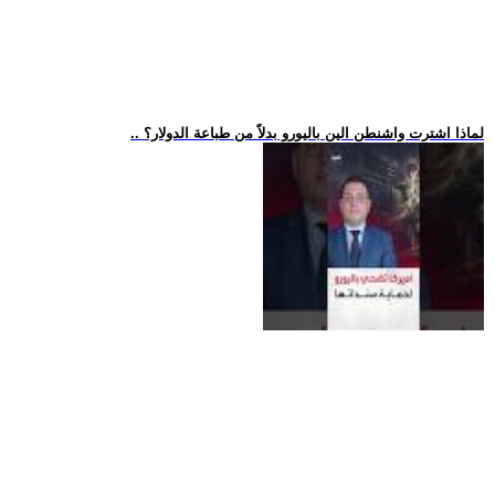
.. لماذا اشترت واشنطن الين باليورو بدلاً من طباعة الدولار؟