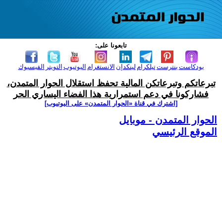
تابعونا على:
بودكاست
بنترست
تيلكرام
لينكدإن
الانستغرام
اليوتيوب
التويتر
الفيسبوك
تبرعاتكم وتبرعاتكن المالية تحفظ استقلال الحوار المتمدن،
فشاركونا في دعم استمرارية هذا الفضاء اليساري الحر
[اشترك في قناة ‫«الحوار المتمدن» على اليوتيوب]
الحوار المتمدن - موبايل
الموقع الرئيسي