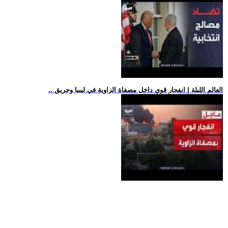
.. العالم الليلة | انفجار قوي داخل مصفاة الزاوية في ليبيا وحريق