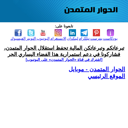
تابعونا على:
بودكاست
بنترست
تيلكرام
لينكدإن
الانستغرام
اليوتيوب
التويتر
الفيسبوك
تبرعاتكم وتبرعاتكن المالية تحفظ استقلال الحوار المتمدن،
فشاركونا في دعم استمرارية هذا الفضاء اليساري الحر
[اشترك في قناة ‫«الحوار المتمدن» على اليوتيوب]
الحوار المتمدن - موبايل
الموقع الرئيسي