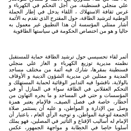
علي منجلي قسنطينة، من أجل التحكم في الكهرباء و
غرس ثقافة الاستهلاك ، اللقاء يدخل في إطار الحملة
الوطنية لترشيد الطاقة، حول المقترح الذي تقدم به الأئمة
أشار ممثلي المؤسسة أن هذا التطبيق غير معمول به
حاليا و هو من اختصاص الحكومة في سياستها الطاقوية
أثمر لقاء تحسيسي حول ترشيد الطاقة حماية للمستقبل
نظمته مديرية توزيع الكهرباء و الغاز علي منجلي
قسنطينة بمقرها، شارك فيه أئمة من مختلف مساجد
المدينة و ممثلين عن مديرية الشؤون الدينية و الأوقاف
بالولاية، ناقشوا فيه التدابير الوقائية لحماية المستهلك و
التحكم العقلاني في الطاقة سواء في المنازل أو في
المؤسسات و حتي في المساجد و ما يجره التهاون من
أخطار، خاصة في فصل الصيف، فالإمام يعتبر همزة
وصل بين الإدارة و المواطن، و عليه أن يستثمر صلاة
الجمعة لتوعية المواطن، و توجيه الرأي العام ، باعتبار أن
الإمام له أساليب الإقناع و التأثير في المصلين، فهو يملك
أسلوبا خاصا في الخطابة و مواجهة الجمهور، عكس