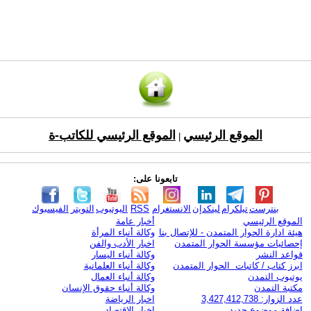
الموقع الرئيسي
الموقع الرئيسي للكاتب-ة
|
تابعونا على:
بنترست
تيلكرام
لينكدإن
الانستغرام
RSS
اليوتيوب
التويتر
الفيسبوك
الموقع الرئيسي
أخبار عامة
هيئة ادارة الحوار المتمدن - للإتصال بنا
وكالة أنباء المرأة
إحصائيات مؤسسة الحوار المتمدن
اخبار الأدب والفن
قواعد النشر
وكالة أنباء اليسار
ابرز كتاب / كاتبات الحوار المتمدن
وكالة أنباء العلمانية
يوتيوب التمدن
وكالة أنباء العمال
مكتبة التمدن
وكالة أنباء حقوق الإنسان
عدد الزوار: 3,427,412,738
اخبار الرياضة
اضافة موضوع جديد
اخبار الاقتصاد