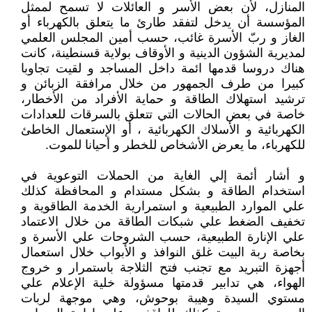
المنازل، لأن بعض الأسر و العائلات لا تسمح لممثل
المؤسسة أن يدخل لتفقد طارئ ما يتعلق بالكهرباء أو
الغاز و ربّ الأسرة غائب، حسب أمين المجلس العلمي
لمديرية الشؤون الدينية و الأوقاف بولاية قسنطينة، كانت
هناك دروسا قدمها ائمة داخل المساجد و لقيت تجاوبا
كبيرا من طرف الجمهور من خلال مرافقة الزبائن و
ترشيد استهلاك الطاقة و حماية الأفراد من الأخطار،
خاصة في بعض الحالات التي تتعلق بالسرقات للعدادات
الكهربائية و الأسلاك الكهربائية ، أو الإستعمال الخاطئ
للكهرباء، ما يعرض الأشخاص للخطر و أحيانا للموت.
و أشار أئمة إلي الغاية من الحملات التوعوية في
استخدام الطاقة و بشكل مستدام و المحافظة كذلك
علي الموارد الطبيعية و استمرارية الخدمة الطاقوية و
تخفيف الضغط علي شبكات الطاقة من خلال الاعتماد
علي الإنارة الطبيعية، حسب الشروحات علي الأسرة و
بخاصة ربة البيت غلق النوافذ و الأبواب خلال استعمال
أجهزة التبريد مع تجنب فتح الثلاجة باستمرار و خروج
الهواء، هي تدابير قدمتها مسؤولة خلية الإعلام علي
مستوي السيدة وهيبة بوحوش، وهي موجهة لربات