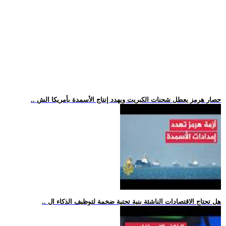
.. حصار هرمز يعطل شحنات الكبريت ويهدد إنتاج الأسمدة بأمريكا الش
.. هل تحتاج الاقتصادات الناشئة بنية تحتية ضخمة لتوظيف الذكاء ال