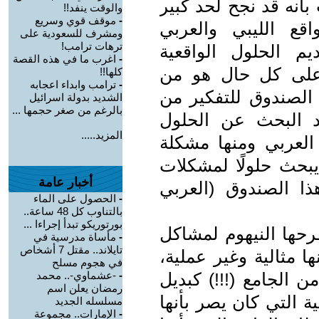
بأنه قد نجح لحد كبير
والوقت ينفد!!
-
موقف قوي وسريع
ع الليبي والعربي
ومشرف للسعودية على
ترهات ترامب!
م الحلول الواقعية
-
اغرب ما في هذه القصة
 على كل حال هو من
كلها!!
-
ترامب وابداء اعجابه
 الصندوق للتفكير من
الشديد بدولة اسرائيل
بالرغم من صغر حجمها ...
د البحث عن الحلول
المزيد.....
لعربي ومنها مشكلة
يبحث حلولًا لمشكلات
أخبار عامة
ا الصندوق (العربي
-
الحصول على الماء
بالتناوب كل 48 ساعة..
بورتوريكو تبدأ إجراءا ...
حها النيهوم لمشاكل
-
مأساة مدرسية في
تايلاند.. مقتل 7 أشخاص
ا مثالية وغير عملية،
في هجوم مسلح
ن الجامع (!!!) كبديل
-
-عشماوي-.. محمد
رمضان يعلن اسم
بية التي كان يصر بأنها
مسلسله الجديد
-
الإمارات.. مجموعة