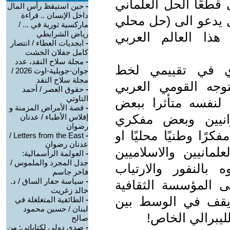
 قطعًا الحل العلماني
-
حين استيقظ رأس المال
داخل الإنسان .. قراءة
ل يدعو الى (حل محلي
ماركسية ثورية في ... /
رياض الشرايطي
هذا العالم العربي
-
ابجديات العطاء / انتصار
كامل جفلان الخشت
-
مجلة سلاح النقد، عدد
دي في تقييمي لخط
جوان-جويلية-اوت 2026 /
مجلة سلاح النقد
وجه القومي العربي
-
حقوق العصر / أحمد
التاوتي
لنفسه متأثرا ببعض
-
قصة الأمراض المزمنة و
يرانيين وبعض مفكري
إفلاس الأطباء / عدنان
رضوان
رًا وطنيًا محليًا او
Letters from the East /
-
عدنان رضوان
علمانيين والاسلاميين
-
العولمة الرأسمالية:
جدل المجرد والملموس /
بالنفور والارتياب
فاخر جاسم
-
سياسة حفار الساق / د.
ى المؤسسة الثقافية
خالد زغريت
 يقف في الوسط بين
-
الطائفية المتغلغلة في
لبنان / حسين محمود
لليبرالي الخاص!
صالح
-
صدى دولي لكتاباتي: من