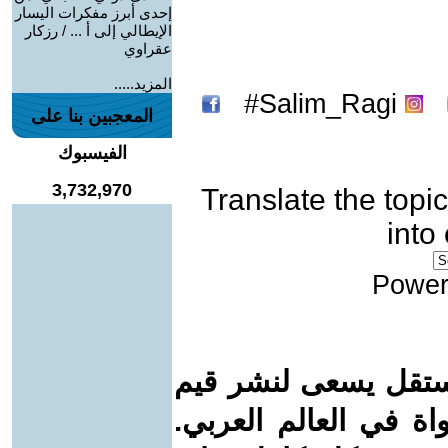
إحدى أبرز مفكرات اليسار
الإيطالي إلى أ ... / رزكار
عقراوي
المزيد.....
Salim_Ragi#
المعجبين بنا على
الفيسبوك
3,732,970
Translate the topic
into
Power
ستقل يسعى لنشر قيم
واة في العالم العربي.