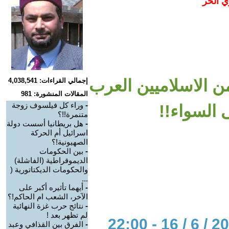
ي الحر
ن الاسلاميين العرب
إجمالي القراءات: 4,038,541
المقالات المنشورة: 981
-
وراء كل فيلسوف زوجة
 السواء!!
متنمرة!!؟
-
هل بريطانيا أسست دولة
اسرائيل أم الحركة
الصهيونية!؟
-
بين الحكومات
الديموقراطية (الفاشلة)
والحكومات الديكتاتورية (
...
-
أيهما تأثيره أكبر على
الآخر، الشعب ام الحاكم!؟
-
نتائج حرب غزة النهائية
لم تظهر بعد !
-
الفرق بين القذافي وعبد