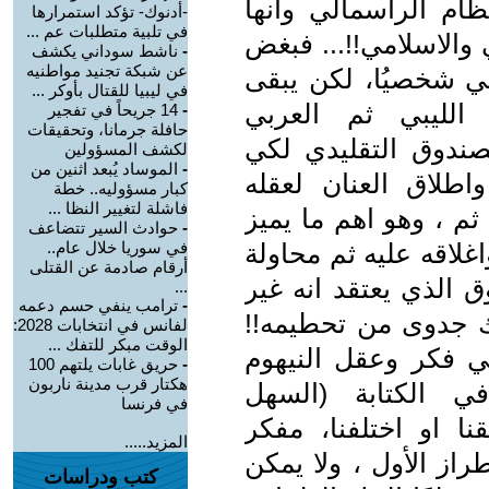
ظام الراسمالي وأنها
-أدنوك- تؤكد استمرارها
في تلبية متطلبات عم ...
والاسلامي!!... فبغض
-
ناشط سوداني يكشف
عن شبكة تجنيد مواطنيه
ني شخصيُا، لكن يبقى
في ليبيا للقتال بأوكر ...
الليبي ثم العربي
-
14 جريحاً في تفجير
حافلة جرمانا، وتحقيقات
ندوق التقليدي لكي
لكشف المسؤولين
-
الموساد يُبعد اثنين من
طلاق العنان لعقله
كبار مسؤوليه.. خطة
فاشلة لتغيير النظا ...
م ، وهو اهم ما يميز
-
حوادث السير تتضاعف
غلاقه عليه ثم محاولة
في سوريا خلال عام..
أرقام صادمة عن القتلى
 الذي يعتقد انه غير
...
-
ترامب ينفي حسم دعمه
اك جدوى من تحطيمه!!
لفانس في انتخابات 2028:
الوقت مبكر للتفك ...
ي فكر وعقل النيهوم
-
حريق غابات يلتهم 100
هكتار قرب مدينة ناربون
ي الكتابة (السهل
في فرنسا
قنا او اختلفنا، مفكر
المزيد.....
از الأول ، ولا يمكن
كتب ودراسات