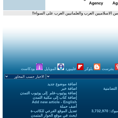
ن الاسلاميين العرب والعلمانيين العرب على السواء!!
بنترست
بلوكر
فليبورد
الموبايل
بودكاست
اضافة موضوع جديد
التضامنية
اضافة خبر
إضافة يوتيوب-فلم إلى يوتيوب التمدن
إضافة كتاب إلى مكتبة التمدن
Add new article - English
أضف حملة
3,732,97
تعديل الموقع الفرعي للكاتب-ة
ابحث في موقع الحوار المتمدن