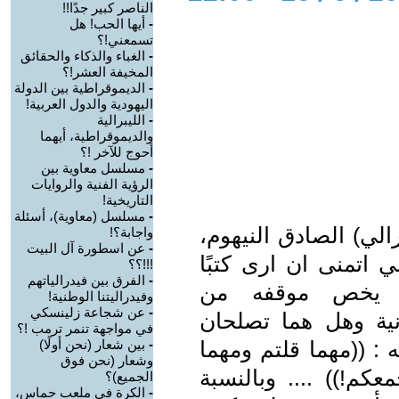
الناصر كبير جدًا!!
-
أيها الحب! هل
تسمعني!؟
-
الغباء والذكاء والحقائق
المخيفة العشر!؟
-
الديموقراطية بين الدولة
اليهودية والدول العربية!
-
الليبرالية
والديموقراطية، أيهما
أحوج للآخر !؟
-
مسلسل معاوية بين
الرؤية الفنية والروايات
التاريخية!
-
مسلسل (معاوية)، أسئلة
رالي) الصادق النيهوم،
واجابة؟!
-
عن اسطورة آل البيت
ي اتمنى ان ارى كتبًا
!!!؟؟
-
الفرق بين فيدرالياتهم
ا يخص موقفه من
وفيدراليتنا الوطنية!
-
عن شجاعة زلينسكي
انية وهل هما تصلحان
في مواجهة تنمر ترمب !؟
: ((مهما قلتم ومهما
-
بين شعار (نحن أولًا)
وشعار (نحن فوق
عكم!)) .... وبالنسبة
الجميع)؟
-
الكرة في ملعب حماس،