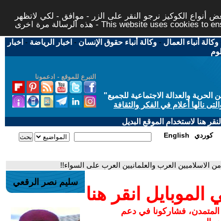
 أنواع الكوكيز نرجو النقر على الزر - موافق - لكي لاتظهر
This website uses cookies to ensure you ge
وكالة أنباء العمال
-
وكالة أنباء حقوق الإنسان
-
اخبار الرياضة
-
اخبار
لوم
التبرع للموقع - ادعمونا
حرية والعدالة الاجتماعية للجميع
"
تى نالها أعلام في الفكر والثقافة
قر هنا لاستخدام الموقع البديل
كوردي
English
ن الاسلاميين العرب والعلمانيين العرب على السواء!!
سليم نصر الرقعي
لموبايل انقر هنا
 المتمدن، فشاركونا في دعم