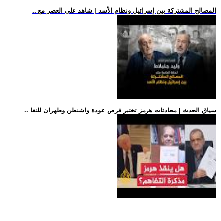
.. المصالح المشتركة بين إسرائيل ونظام الأسد | شاهد على العصر مع
.. سياق الحدث | محادثات هرمز تختبر فرص عودة واشنطن وطهران للتفا