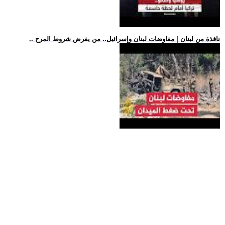
.. نافذة من لبنان | مفاوضات لبنان وإسرائيل.. من يفرض شروط المرح