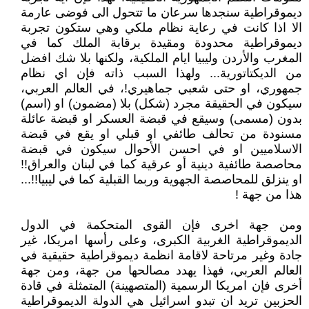
ديموقراطية سنجدها سرعان ما تتحول الى فوضى عارمة
الا اذا كانت في رعاية نظام ملكي وهي ستكون تجربة
ديموقراطية محدودة ومقيدة برقابة الملك كما في
المغرب والأردن وليبيا ايام الملكية، ولكنها بلا شك افضل
من الديكتاتورية... ولهذا السبب ذاته فإن اي نظام
جمهوري، او حتى شعبي جماهيري!، في العالم العربي،
سيكون في الحقيقة مجرد (شكل) بلا (مضمون) او (اسم)
بدون (مسمى) وسيقع في قبضة العسكر او قبضة عائلة
مسنودة من تحالف طائفي او قبلي او يقع في قبضة
الاسلاميين او في احسن الأحوال سيكون في قبضة
محاصصة طائفية دينية أو عرقية كما في لبنان والعراق!!
او ينزلق للمحاصصة الجهوية وربما القبلية كما في ليبيا!!...
هذا من جهة !
ومن جهة اخرى فإن القوى المتحكمة في الدول
الديموقراطية الغربية الكبرى، وعلى رأسها امريكا، غير
جادة وغير مرتاحة لاقامة انظمة ديموقراطية حقيقية في
العالم العربي، فهذا يهدد مصالحها من جهة، ومن جهة
أخرى فإن امريكا الرسمية (المتصهينة) المتمثلة في قادة
الحزبين تريد ان تبدو اسرائيل هي الدولة الديموقراطية