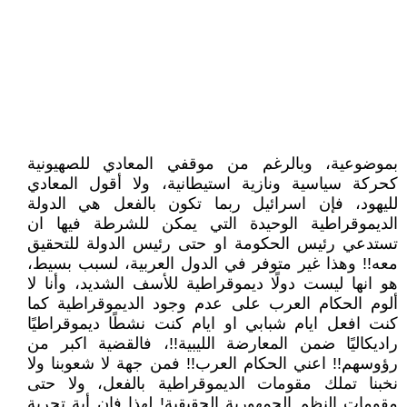
بموضوعية، وبالرغم من موقفي المعادي للصهيونية
كحركة سياسية ونازية استيطانية، ولا أقول المعادي
لليهود، فإن اسرائيل ربما تكون بالفعل هي الدولة
الديموقراطية الوحيدة التي يمكن للشرطة فيها ان
تستدعي رئيس الحكومة او حتى رئيس الدولة للتحقيق
معه!! وهذا غير متوفر في الدول العربية، لسبب بسيط،
هو انها ليست دولًا ديموقراطية للأسف الشديد، وأنا لا
ألوم الحكام العرب على عدم وجود الديموقراطية كما
كنت افعل ايام شبابي او ايام كنت نشطًا ديموقراطيًا
راديكاليًا ضمن المعارضة الليبية!!، فالقضية اكبر من
رؤوسهم!! اعني الحكام العرب!! فمن جهة لا شعوبنا ولا
نخبنا تملك مقومات الديموقراطية بالفعل، ولا حتى
مقومات النظم الجمهورية الحقيقية! لهذا فإن أية تجربة