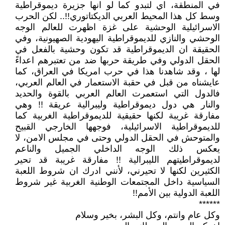
في المنطقة، اي لتبدو كما لو انها جزيرة ديموقراطية
وسط كل هذا المحيط العربي الديكتاتوري!!.. لكن الحرب
الاسرائيلية الوحشية على غزة اظهرت للعالم الوجه
الوحشي والنازي للديموقراطية اليهودية الصهيونية، وفي
الحقيقة ان الديموقراطية قد تكون وحشية بالفعل في
الحقل الدولي وفي طريقة حربها ضد من تعتبرهم اعداءً
لها ، وقد شاهدنا هذا في حرب امريكا في العراق، كما
عايشناه من قبل في حقبة الاستعمار في العالم العربي،
فالدول التي استعمرت العالم العربي بالقوة والحديد
والنار هي دول ديموقراطية وليبرالية عريقة !! وهي
مفارقة غريبة لكنها حقيقية للديموقراطية الغربية كما
للديموقراطية الاسرائيلية، فوجهها الخارجي القبيح
والمتوحش في الحقل الدولي وحتى في مجلس الامن، لا
يعكس ذلك الوجه الداخلي الجميل والناعم
لديموقراطيتهم الليبرالية !! مفارقة غريبة قد تحير
الكثيرين لكنها لا تحيرني، لأنني ادرك ان شروط اللعبة
السياسية داخل المجتمعات الوطنية الغربية غير شروط
اللعبة الدولية بين الأمم!!
******
وكل عام وانتم، وكل البشر، بخير وسلام