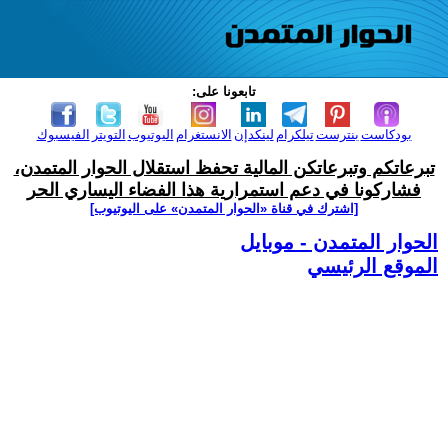
تابعونا على:
بودكاست
بنترست
تيلكرام
لينكدإن
الانستغرام
اليوتيوب
التويتر
الفيسبوك
تبرعاتكم وتبرعاتكن المالية تحفظ استقلال الحوار المتمدن،
فشاركونا في دعم استمرارية هذا الفضاء اليساري الحر
[اشترك في قناة ‫«الحوار المتمدن» على اليوتيوب]
الحوار المتمدن - موبايل
الموقع الرئيسي