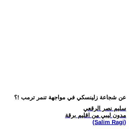
عن شجاعة زلينسكي في مواجهة تنمر ترمب !؟
سليم نصر الرقعي
مدون ليبي من اقليم برقة
(Salim Ragi)