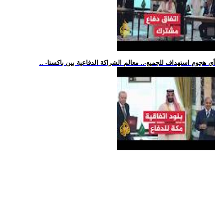
.. -أي هجوم استهداف للجميع-.. معالم الشراكة الدفاعية بين باكستا