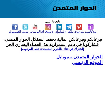
تابعونا على:
بودكاست
بنترست
تيلكرام
لينكدإن
الانستغرام
اليوتيوب
التويتر
الفيسبوك
تبرعاتكم وتبرعاتكن المالية تحفظ استقلال الحوار المتمدن،
فشاركونا في دعم استمرارية هذا الفضاء اليساري الحر
[اشترك في قناة ‫«الحوار المتمدن» على اليوتيوب]
الحوار المتمدن - موبايل
الموقع الرئيسي