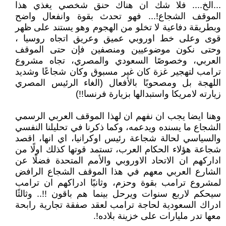
...الخ.... فلا شك ان هناك حنق شخصي يغذي هذا
الموقف الشجاع!... فهو تحدث بقوة وانفعال واضح
وبطريقة دفاعية لا تخلو من الهجوم وهو يستند على ظهر
قوى وعلى خط اوروبي عميق وعريق اتجاه روسيا ،
وحتى نكون موضوعيين ومنصفين فإن حتى الموقف
العربي، وخصوصًا السعودي والمصري، تجاه مشروع
ترامب لتهجير غزة كان غير مسبوق وكان شجاعًا وشديد
اللهجة بل ومصحوبًا بالأفعال (الغاء الرئيس المصري
زيارته لامريكا واستبدالها بزيارة فرنسا!!)
وهنا ايضا يجب ان نفهم ان لهذا الموقف العربي الرسمي
الشجاع ما يسنده ويدعمه، وكما ذكرنا في تحليلنا النفسي
والسياسي لحالة شجاعة رئيس اوكرانيا، اي انها، اقصد
شجاعة هؤلاء الحكام العرب، تستمد قوتها كذلك اولًا من
اداركهم ان الاتحاد الاوروبي والأمم المتحدة فضلًا عن
الشارع العربي معهم في هذا الموقف الشجاع الرافض
لمشروع ترامب بقوة وحزم، وثانيًا ادراكهم ان ترامب
سيحكم لاربع سنوات ويرحل بينما هم باقون !!.. وثالثًا
ادراك السعودية لحاجة ترامب لعقد صفقة تجارية رابحة
معها تدر مليارات على خزينة بلاده!.