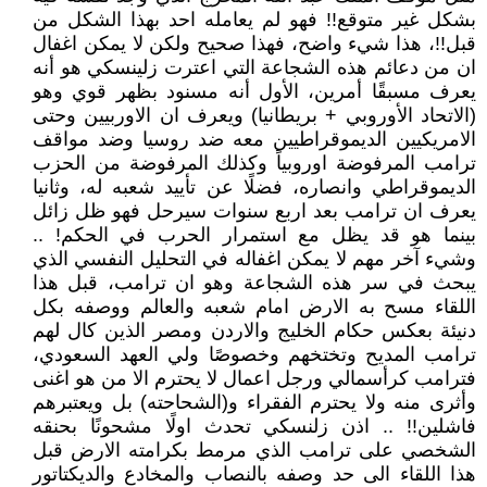
بشكل غير متوقع!! فهو لم يعامله احد بهذا الشكل من
قبل!!، هذا شيء واضح، فهذا صحيح ولكن لا يمكن اغفال
ان من دعائم هذه الشجاعة التي اعترت زلينسكي هو أنه
يعرف مسبقًا أمرين، الأول أنه مسنود بظهر قوي وهو
(الاتحاد الأوروبي + بريطانيا) ويعرف ان الاوربيين وحتى
الامريكيين الديموقراطيين معه ضد روسيا وضد مواقف
ترامب المرفوضة اوروبياً وكذلك المرفوضة من الحزب
الديموقراطي وانصاره، فضلًا عن تأييد شعبه له، وثانيا
يعرف ان ترامب بعد اربع سنوات سيرحل فهو ظل زائل
بينما هو قد يظل مع استمرار الحرب في الحكم! ..
وشيء آخر مهم لا يمكن اغفاله في التحليل النفسي الذي
يبحث في سر هذه الشجاعة وهو ان ترامب، قبل هذا
اللقاء مسح به الارض امام شعبه والعالم ووصفه بكل
دنيئة بعكس حكام الخليج والاردن ومصر الذين كال لهم
ترامب المديح وتختخهم وخصوصًا ولي العهد السعودي،
فترامب كرأسمالي ورجل اعمال لا يحترم الا من هو اغنى
وأثرى منه ولا يحترم الفقراء و(الشحاحته) بل ويعتبرهم
فاشلين!! .. اذن زلنسكي تحدث اولًا مشحونًا بحنقه
الشخصي على ترامب الذي مرمط بكرامته الارض قبل
هذا اللقاء الى حد وصفه بالنصاب والمخادع والديكتاتور