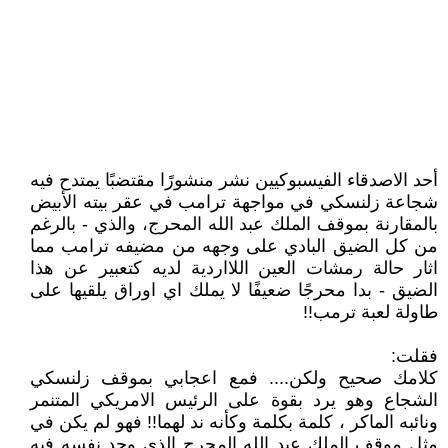
أحد الاصدقاء الفيسبوكيين نشر منشورًا مقتضبًا يمتدح فيه
شجاعة زلنسكي في مواجهة ترامب في عقر بيته الأبيض
بالمقارنة بموقف الملك عبد الله المحرج، والذي - بالرغم
من كل الضيق البادي على وجهه من مضيفه ترامب مما
اثار حالة رمشات العين اللااردية لديه كتعبير عن هذا
الضيق - بدا محرجًا ضعيفًا لا يملك اي اوراق يلقيها على
طاولة لعبة ترمب!!
فقلت:
كلامك صحيح ولكن.... فمع اعجابي بموقف زلنسكي
الشجاع وهو يرد بقوة على الرئيس الامريكي المتنمر
ونائبه الماكر ، كلمة بكلمة وكأنه ند لهما!! فهو لم يكن في
مثل موقف الملك عبد الله المحرج الذي وجد نفسه فيه