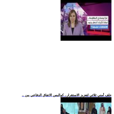
.. حلف أمني ثلاثي لتعزيز الاستقرار.. كواليس الاتفاق الدفاعي بين