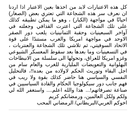
كل هذه الاعتبارات لابد من اخذها بعين الاعتبار اذا اردنا
ان نعرف سر هذه الشجاعة التي تعتري بعض (الصغار)
احيانًا في مواجهة (الكبار) ، وهو ما يمكن تطبيقه كذلك
على تلك الشجاعة التي اعترت القذافي وجعلته في
آواخر السبعينيات وحقبة الثمانينيات يلعب دور الصقر
الاوحد في مواجهة امريكا والغرب مستندًا على قوة
الاتحاد السوفيتي، ثم تلاشي تلك الشجاعة والعنتريات ،
في التسعينيات وما بعدها بعد سقوط المعسكر الشيوعي
وغزو امريكا للعراق، وتحولها الى سلسلة من الانبطاحات
البهلوانية والتعويضات المليارية للغرب والعام سام من
اجل البقاء وتوريث الحكم لاولاده من بعده!!، فالتحليل
النفسي والسياسي هنا حاضر كذلك بقوة ولا ريب في
فهم جانب دور سيكولوجيا الحكام والقادة السياسيين في
صناعة تصرفاتهم!... هذا والله اعلم.... واستغفر الله لي
ولكم ولكل العالمين، ورمضانكم كريم
اخوكم العربي/البريطاني/ الرمضاني المحب