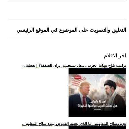
التعليق والتصويت على الموضوع في الموقع الرئيسي
اخر الافلام
.. ترامب يلوّح بنهاية الحرب.. ..هل تستجيب إيران للصفقة؟ | تغطية
.. غزة وسلاح المقاومة.. ما الذي يخفيه الغموض ببنود سلاح المقاوم