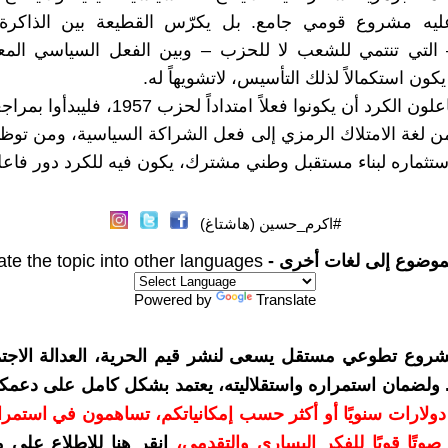
 عليه مشروع قومي جامع. بل يكرّس القطيعة بين الذاكرة 
– التي تنتمي للشعب لا للحزب – وبين الفعل السياسي المع
ون استكمالاً لذلك التأسيس، لاتشويهاً له.
إذا أراد الفاعلون الكرد أن يكونوا فعلاً امتداداً لح
 من لغة الامتلاك الرمزي إلى فعل الشراكة السياسية، ومن توظي
 استثماره لبناء مستقبل وطني مشترك، يكون فيه للكرد دور فاعل
#اكرم_حسين (هاشتاغ)
موضوع إلى لغات أخرى -
ate the topic into other languages
Powered by
Translate
شروع تطوعي مستقل يسعى لنشر قيم الحرية، العدالة الاجتم
. ولضمان استمراره واستقلاليته، يعتمد بشكل كامل على دعمك
دعمكم بمبلغ 10 دولارات سنويًا أو أكثر حسب إمكانياتكم، تساهمون في استم
وتًا قويًا للفكر اليساري والتقدمي
،
انقر هنا للاطلاع على 