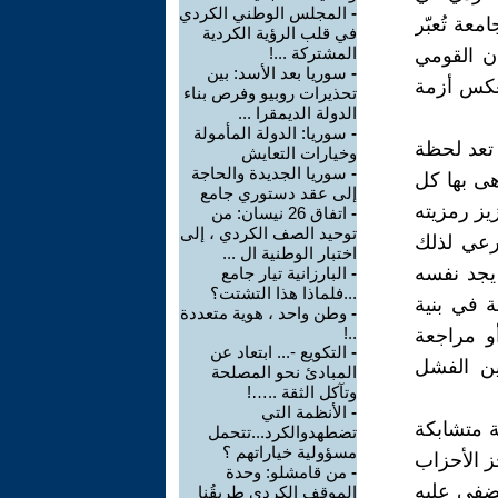
-
المجلس الوطني الكردي
امعة تُعبّر
في قلب الرؤية الكردية
المشتركة ...!
ن القومي
-
سوريا بعد الأسد: بين
يعكس أزمة
تحذيرات روبيو وفرص بناء
الدولة الديمقرا ...
-
سوريا: الدولة المأمولة
 تعد لحظة
وخيارات التعايش
-
سوريا الجديدة والحاجة
هى بها كل
إلى عقد دستوري جامع
يز رمزيته
-
اتفاق 26 نيسان: من
توحيد الصف الكردي ، إلى
شرعي لذلك
اختبار الوطنية ال ...
 يجد نفسه
-
البارزانية تيار جامع
...فلماذا هذا التشتت؟
ة في بنية
-
وطن واحد ، هوية متعددة
..!
و مراجعة
-
التكويع -... ابتعاد عن
ين الفشل
المبادئ نحو المصلحة
وتآكل الثقة ..…!
-
الأنظمة التي
 متشابكة
تضطهدوالكرد...تتحمل
مسؤولية خياراتهم ؟
ز الأحزاب
-
من قامشلو: وحدة
ُضفي عليه
الموقف الكردي طريقُنا