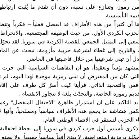
 رموز، وتتنازع على نسبه، دون أن تقدم ما يُثبت ارتباطه
يمه التأسيسية.
نا أن كثيراً من هذه الأطراف قد انفصل فعلياً – فكرياً وتنظي
حزب الكردي الأول، من حيث الوظيفة المجتمعية، والانخراط
سعي إلى التمثيل الجمعي للقضية الكردية في سوريا. لقد تحوّ
 والتاريخ إلى غطاء لشرعية حزبية مأزومة، تبحث عن الماض
ل أن تبني شرعيتها من خلال فاعليتها في الحاضر.
لمشهد بؤساً وتعقيداً، هو أن التفاهمات السياسية التي جرت 
التي كان من المفترض أن تبني رمزية موحدة لهذا اليوم، لم 
افس والتمجيد الذاتي. فرأينا كيف أصرّ كل طرف على إقامة
يم رموزه الخاصة، والتحدّث بلغة لا تتجاوز الانقسام .
بد التاكيد على ان استمرار ظاهرة "الاحتفال المنفصل" رغ
عكس هشاشة ما يجمع هذه الأطراف سياسياً ومصلحياً، وأنها ل
ماء الحزبي لتستقر في الانتماء الوطني العام.
 ذكرى تأسيس أول حزب كردي في سوريا إلى لحظة احتفالية 
لة برمزية استعراضية، لا يفتح أفقاً سياسياً حقيقياً، ولا يصنع وعي