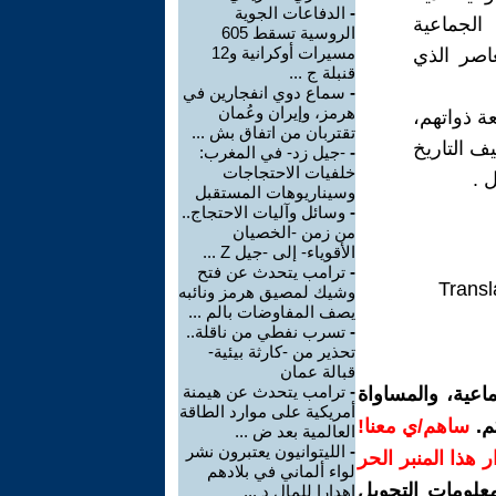
-
الدفاعات الجوية
الجماعية
الروسية تسقط 605
مسيرات أوكرانية و12
اصر الذي
قنبلة ج ...
-
سماع دوي انفجارين في
هرمز، وإيران وعُمان
زب 1957، فليبدأوا بمراجعة ذواتهم،
تقتربان من اتفاق بش ...
ف التاريخ
-
-جيل زد- في المغرب:
خلفيات الاحتجاجات
 .
وسيناريوهات المستقبل
-
وسائل وآليات الاحتجاج..
من زمن -الخصيان
الأقوياء- إلى -جيل Z ...
-
ترامب يتحدث عن فتح
Transl
وشيك لمصيق هرمز ونائبه
يصف المفاوضات بالم ...
-
تسرب نفطي من ناقلة..
تحذير من -كارثة بيئية-
قبالة عمان
-
ترامب يتحدث عن هيمنة
اعية، والمساواة
أمريكية على موارد الطاقة
م.
ساهم/ي معنا!
العالمية بعد ض ...
-
الليتوانيون يعتبرون نشر
رار هذا المنبر الحر
لواء ألماني في بلادهم
معلومات التحويل
إهدارا للمال د ...