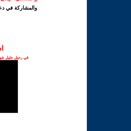
والمشاركة في دع
ا‫
في رحيل جليل شهبا