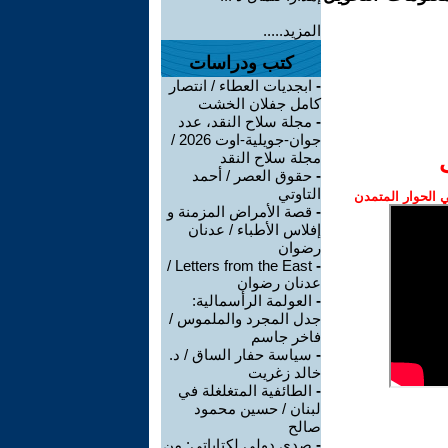
المزيد.....
كتب ودراسات
-
ابجديات العطاء / انتصار
كامل جفلان الخشت
-
مجلة سلاح النقد، عدد
جوان-جويلية-اوت 2026 /
مجلة سلاح النقد
-
حقوق العصر / أحمد
التاوتي
الحوار المتمدن
-
قصة الأمراض المزمنة و
إفلاس الأطباء / عدنان
رضوان
Letters from the East /
-
عدنان رضوان
-
العولمة الرأسمالية:
جدل المجرد والملموس /
فاخر جاسم
-
سياسة حفار الساق / د.
خالد زغريت
-
الطائفية المتغلغلة في
لبنان / حسين محمود
صالح
-
صدى دولي لكتاباتي: من