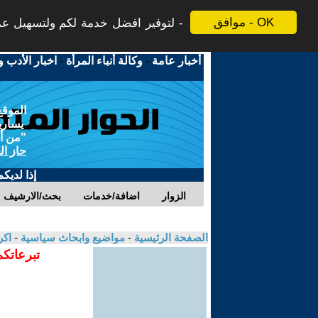
موافق - OK
لتوفير افضل خدمة لكم ولتسهيل عملي
أخبار عامة
-
وكالة أنباء المرأة
-
اخبار الأدب و
الموقع
يسارية
"من أج
حاز ال
إذا لديك
الزوار
اضافة/خدمات
بحث/الارشيف
الصفحة الرئيسية
-
مواضيع وابحاث سياسية
-
اك
تبرعاتكم