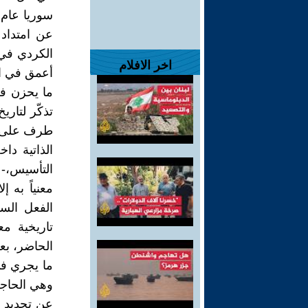
عن امتداد
الكردي في 
اخر الافلام
أعمق في ال
ما يحزن فع
تذكّر لتاري
طرف على طر
الذاتية دا
التأسيس،-ع
معنياً به 
الفعل السي
تاريخية م
الحاضر، بعي
ما يجري ف
وهي الحاجة
عن تجديد ب