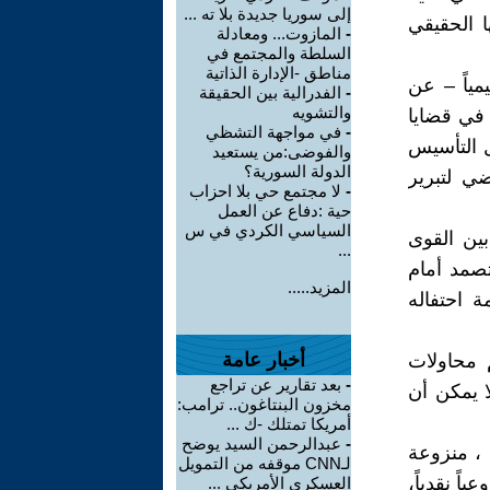
إلى سوريا جديدة بلا ته ...
ا الحقيقي
-
المازوت... ومعادلة
السلطة والمجتمع في
مناطق -الإدارة الذاتية
مياً – عن
-
الفدرالية بين الحقيقة
والتشويه
 في قضايا
-
في مواجهة التشظي
ل التأسيس
والفوضى:من يستعيد
الدولة السورية؟
ي لتبرير
-
لا مجتمع حي بلا احزاب
حية :دفاع عن العمل
السياسي الكردي في س
بين القوى
...
تصمد أمام
المزيد.....
 احتفاله
أخبار عامة
م محاولات
-
بعد تقارير عن تراجع
ا يمكن أن
مخزون البنتاغون.. ترامب:
أمريكا تمتلك -ك ...
-
عبدالرحمن السيد يوضح
، منزوعة
لـCNN موقفه من التمويل
اً نقدياً،
العسكري الأمريكي ...