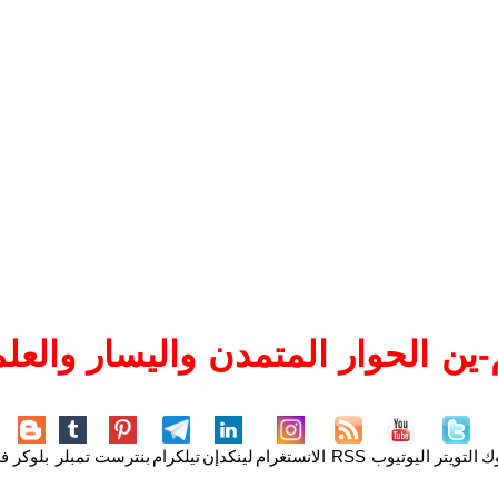
ين الحوار المتمدن واليسار والعلم
وك
التويتر
اليوتيوب
RSS
الانستغرام
لينكدإن
تيلكرام
بنترست
تمبلر
بلوكر
فل