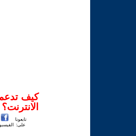
كيف تدعم-
الانترنت؟
تابعونا
على:
الفيسب