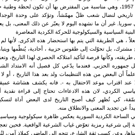
سوريا عام 1957، وهي مناسبة من المفترض بها أن تكون لحظة وطنية ج
 تاريخي لنضال شعب ظلّ مهمّشاً، وتؤكد على وحدة الوجدا
سوريا. غير أن ما نشهده اليوم لا يعبّر عن ذلك المعنى، بل 
بنية السياسية والسيكولوجية للحركة الكردية المعاصرة
لاً ، هي الطريقة التي يتم بها استحضار هذه الذكرى. لأنها لم
خ مشترك، بل تحوّلت إلى طقوس حزبية ، أحادية، يُنظّمها ويتبا
يقته، وكأنها فرصة لتأكيد امتلاكه الحصري لهذا التاريخ، وتعز
خل جمهوره الحزبي. فعندما يدّعي كل فصيل أنه الامتداد ال
لماً أن البعض من هذه التنظيمات ولد بعد هذا التاريخ ، أو لا
إلا عند اقتراب موعد الاحتفال به -. فانه يكشف هشاشة عميق
اسي الكردي، لان هذه الادعاءات تحتاج إلى قراءة نقدية أ
عمّقة، كي تُظهر كيف أصبح التاريخ لدى البعض أداة لتسك
داً عن تجديد المعنى والانطلاق منه.
ي الساحة الكردية السورية يعكس ظاهرة سيكولوجية وسياسية
 إلى شرعية رمزية تعوّض غياب الشرعية الواقعية. فحين تعج
ناها، وعن كسب ثقة الشارع، تتجه إلى الماضي كملاذ آمن، لت