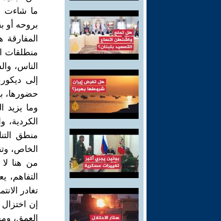
ما شاءت من
بروحه أو بق
المفارقة ه
منطلقات ال
الناس، وال
إلى ديكور،
حضورها، بد
وما يزيد ا
الكردية، و
منطق التن
الخاص، وتقد
من هنا لا 
التفاهم، ي
تغادر الانت
إن اختزال
العمق، ومحمّ