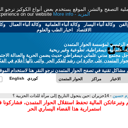
ة التصفح والنشر، الموقع يستخدم بعض أنواع الكوكيز نرجو النق
More info - المزيد
experience on our website
الفن
-
وكالة أنباء اليسار
-
وكالة أنباء العلمانية
-
وكالة أنباء العمال
-
وكا
الاقتصاد
-
اخبار الطب والعلوم
 الرئيسي لمؤسسة الحوار المتمدن
، علمانية، ديمقراطية، تطوعية وغير ربحية
ل مجتمع مدني علماني ديمقراطي حديث يضمن الحرية والعدالة الاجتم
حوار المتمدن على جائزة ابن رشد للفكر الحر والتى نالها أعلام في الفك
م مشاكل تقنية في تصفح الحوار المتمدن نرجو النقر هنا لاستخدام الموقع
كوردي
English
الاخبار
مراكز
الحوار المتمدن
رم حسين
- 14حزيران :حين يتحول التاريخ إلى مرآة للذات الحزبية ؟
 وتبرعاتكن المالية تحفظ استقلال الحوار المتمدن، فشاركونا 
استمرارية هذا الفضاء اليساري الحر