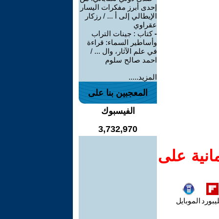
إحدى أبرز مفكرات اليسار
الإيطالي إلى أ ... / رزكار
عقراوي
-
كتاب : جينات التراب
وأساطير السماء: قراءة
في علم الآثار، وال ... /
احمد صالح سلوم
المزيد.....
المعجبين بنا على
الفيسبوك
3,732,970
انية على
يبورد
الموبايل