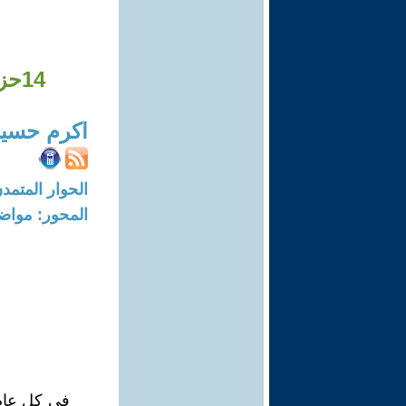
14حزيران :حين يتحول التاريخ إلى مرآة للذات الحزبية ؟
اكرم حسي
الحوار المتمدن-العدد: 8375 - 25
المحور: مواض