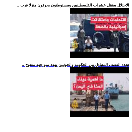
.. الاحتلال يعتقل عشرات الفلسطينيين ومستوطنون يحرقون منزلا قرب
.. تجدد القصف المتبادل بين الحكومة والحوثيين يهدد بمواجهة مفتوح