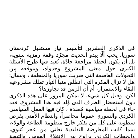
في الذكرى العشرين لتأسيس تيار مستقبل كردستان
سوريا، يجب ألّا يبدو الحديث مجرّد وقفة رمزية سنوية،
بل أن يكون لحظة مراجعة جادّة، نُعيد فيها طرح الأسئلة
الكبرى حول معنى المشروع وجدواه، وموقعه من
التحولات العاصفة التي ضربت سوريا والمنطقة ، ونسأل:
هل لا تزال الفكرة التي انطلق منها التيار تملك مشروعية
البقاء والاستمرار، أم أن الزمن قد تجاوزها؟
لكن، وقبل كل شيء، لا يمكن المرور على هذه الذكرى
دون استحضار الظرف الذي وُلد فيه هذا المشروع. فقد
جاء في لحظة سياسية مُعقدة ، كان فيها العمل السياسي
الكردي والسوري عموماً محاصراً، والنظام الأمني يفرض
سطوته على كل من يفكر خارج منظومة الطاعة والولاء،
بينما كانت المعارضة التقليدية تعاني من عجز بُنيوي،
والخطاب الكردي يراوح بين الانغلاق القومي والتبعية