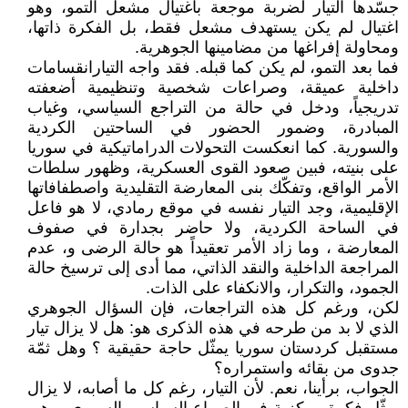
جسّدها التيار لضربة موجعة باغتيال مشعل التمو، وهو
اغتيال لم يكن يستهدف مشعل فقط، بل الفكرة ذاتها،
ومحاولة إفراغها من مضامينها الجوهرية.
فما بعد التمو، لم يكن كما قبله. فقد واجه التيارانقسامات
داخلية عميقة، وصراعات شخصية وتنظيمية أضعفته
تدريجياً، ودخل في حالة من التراجع السياسي، وغياب
المبادرة، وضمور الحضور في الساحتين الكردية
والسورية. كما انعكست التحولات الدراماتيكية في سوريا
على بنيته، فبين صعود القوى العسكرية، وظهور سلطات
الأمر الواقع، وتفكّك بنى المعارضة التقليدية واصطفافاتها
الإقليمية، وجد التيار نفسه في موقع رمادي، لا هو فاعل
في الساحة الكردية، ولا حاضر بجدارة في صفوف
المعارضة ، وما زاد الأمر تعقيداً هو حالة الرضى و، عدم
المراجعة الداخلية والنقد الذاتي، مما أدى إلى ترسيخ حالة
الجمود، والتكرار، والانكفاء على الذات.
لكن، ورغم كل هذه التراجعات، فإن السؤال الجوهري
الذي لا بد من طرحه في هذه الذكرى هو: هل لا يزال تيار
مستقبل كردستان سوريا يمثّل حاجة حقيقية ؟ وهل ثمّة
جدوى من بقائه واستمراره؟
الجواب، برأينا، نعم. لأن التيار، رغم كل ما أصابه، لا يزال