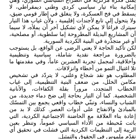
يمثّل فكرة مركزية في الصراع السياسي السوري، وهي
إمكانية بناء تيار سياسي كردي وطني ديمقراطي، لا
يسقط في فخ العسكرة، ولا ينغلق في إطار قومي ضيق،
ولا يتحول إلى تابع لأجندات إقليمية ، ولأن غياب هذا التيار
سيترك فراغاً لا يمكن لأي تشكيل آخر أن يملأه، لا سيما
أن المشاريع البديلة المطروحة إما سلطوية، أو مصلحية،
أو غير متجذّرة في البنية الكردية السورية.
لكن تأكيد الحاجة لا يعني الرضى عن الواقع، بل يستوجب
بالضرورة مراجعة نقدية شاملة، سياسية وتنظيمية
وأخلاقية، لمجمل تجربة العشرين عاماً، وفي مقدمتها ما
تلا اغتيال التمو من أخطاء وانزلاقات.
المطلوب هو نقد شجاع وعلني، لا يتردّد في تشخيص
مكامن الخلل، من ضعف البنية التنظيمية، إلى غياب
الخطاب المتجدد، مروراً بقلة الكفاءات، والأنانية
الشخصية. كما أن التيار بحاجة إلى ضخ دماء جديدة، من
الشباب والنساء، وتبنّي خطاب واقعي يجمع بين التمسّك
بالمبادئ والانفتاح على أدوات العصر. كذلك لا بد من
إعادة بناء العلاقة مع الحاضنة الاجتماعية الكردية، التي
باتت مُحبطة من الأداء السياسي عموماً، وتنظر بعين
الريبة إلى التنظيمات الكردية التي فشلت في تحقيق أي
تقدّم ملموس في الحقوق والتمثيل.