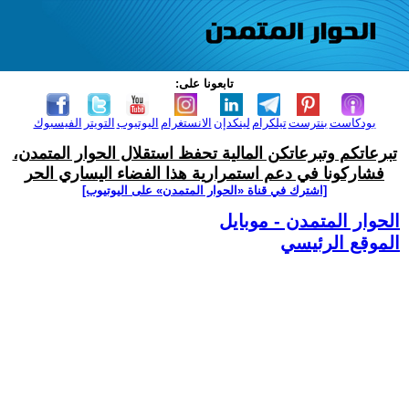
تابعونا على:
بودكاست
بنترست
تيلكرام
لينكدإن
الانستغرام
اليوتيوب
التويتر
الفيسبوك
تبرعاتكم وتبرعاتكن المالية تحفظ استقلال الحوار المتمدن،
فشاركونا في دعم استمرارية هذا الفضاء اليساري الحر
[اشترك في قناة ‫«الحوار المتمدن» على اليوتيوب]
الحوار المتمدن - موبايل
الموقع الرئيسي