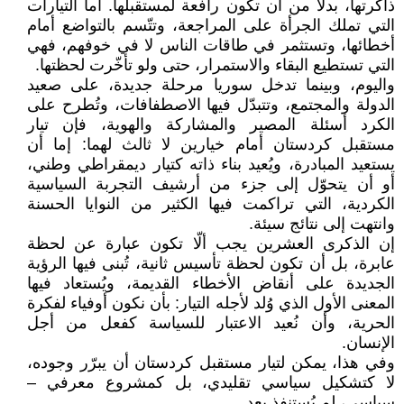
ذاكرتها، بدلاً من أن تكون رافعة لمستقبلها. أما التيارات
التي تملك الجرأة على المراجعة، وتتّسم بالتواضع أمام
أخطائها، وتستثمر في طاقات الناس لا في خوفهم، فهي
التي تستطيع البقاء والاستمرار، حتى ولو تأخّرت لحظتها.
واليوم، وبينما تدخل سوريا مرحلة جديدة، على صعيد
الدولة والمجتمع، وتتبدّل فيها الاصطفافات، وتُطرح على
الكرد أسئلة المصير والمشاركة والهوية، فإن تيار
مستقبل كردستان أمام خيارين لا ثالث لهما: إما أن
يستعيد المبادرة، ويُعيد بناء ذاته كتيار ديمقراطي وطني،
أو أن يتحوّل إلى جزء من أرشيف التجربة السياسية
الكردية، التي تراكمت فيها الكثير من النوايا الحسنة
وانتهت إلى نتائج سيئة.
إن الذكرى العشرين يجب ألّا تكون عبارة عن لحظة
عابرة، بل أن تكون لحظة تأسيس ثانية، تُبنى فيها الرؤية
الجديدة على أنقاض الأخطاء القديمة، ويُستعاد فيها
المعنى الأول الذي وُلد لأجله التيار: بأن نكون أوفياء لفكرة
الحرية، وأن نُعيد الاعتبار للسياسة كفعل من أجل
الإنسان.
وفي هذا، يمكن لتيار مستقبل كردستان أن يبرّر وجوده،
لا كتشكيل سياسي تقليدي، بل كمشروع معرفي –
سياسي، لم يُستنفذ بعد.