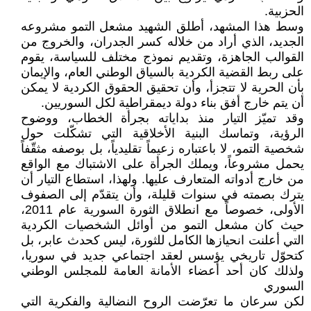
الحزبية.
وسط هذا المشهد، أطلق الشهيد مشعل التمو مشروعه
الجديد، الذي أراد من خلاله كسر الجدران، والخروج من
القوالب الجاهزة، وتقديم نموذج مختلف للسياسة، يقوم
على ربط القضية الكردية بالسياق الوطني العام، والإيمان
بأن الحرية لا تتجزأ، وأن تحقيق الحقوق الكردية لا يمكن
أن يتم خارج أفق بناء دولة ديمقراطية لكل السوريين.
وقد تميّز التيار منذ بداياته بجرأة الخطاب، ووضوح
الرؤية، وتماسك البنية الأخلاقية التي تشكّلت حول
شخصية التمو، لا باعتباره زعيماً تقليدياً، بل بوصفه مثقّفاً
يحمل مشروعاً، ويملك الجرأة على الاشتباك مع الواقع
من خارج أدواته المتعارف عليها. ولهذا، استطاع التيار أن
يترك بصمته في سنوات قليلة، وأن يتقدّم إلى الصفوف
الأولى، خصوصاً مع انطلاق الثورة السورية عام 2011،
حيث كان مشعل التمو من أوائل الشخصيات الكردية
التي أعلنت انحيازها الكامل للثورة، ليس كحدث عابر، بل
كتحوّل تاريخي يؤسس لعقد اجتماعي جديد في سوريا،
ولذلك كان أحد أعضاء الأمانة العامة للمجلس الوطني
السوري
لكن سرعان ما تعرّضت الروح النضالية والفكرية التي