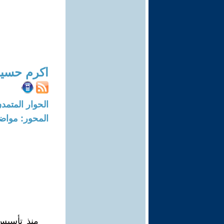
اكرم حسي
الحوار المتمدن-العدد: 8368 - 5
المحور: مواض
منذ تأسيس 