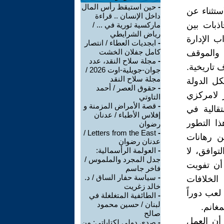
-
حين استيقظ رأس المال
ستثناء عن
داخل الإنسان .. قراءة
اذبات بين
ماركسية ثورية في ... /
رياض الشرايطي
ب الإدارة
-
ابجديات العطاء / انتصار
كامل جفلان الخشت
 والموقف
-
مجلة سلاح النقد، عدد
كّل نقطة انعطاف تاريخية.
جوان-جويلية-اوت 2026 /
مجلة سلاح النقد
ل الدولة
-
حقوق العصر / أحمد
 لامركزي
التاوتي
-
قصة الأمراض المزمنة و
قالية في
إفلاس الأطباء / عدنان
ا التطور
رضوان
Letters from the East /
-
ن رهانات
عدنان رضوان
توافق، لا
-
العولمة الرأسمالية:
جدل المجرد والملموس /
 أن تفويت
فاخر جاسم
-
سياسة حفار الساق / د.
الخلافات
خالد زغريت
 لعب دوراً
-
الطائفية المتغلغلة في
لبنان / حسين محمود
مغانم.
صالح
 أن العمل
-
صدى دولي لكتاباتي: من