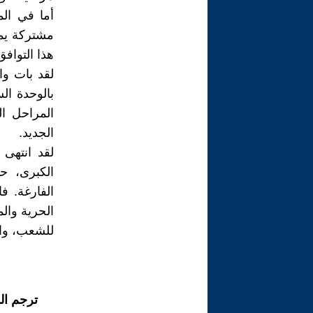
أما في الم
مشتركة يمن
هذا التوافق
لقد بات واض
بالوحدة ال
المراحل ا
الجديد.
لقد انتهى 
الكبرى، ح
الفارغة. ف
الحرية والم
للشعب، والّ
ترجم ال