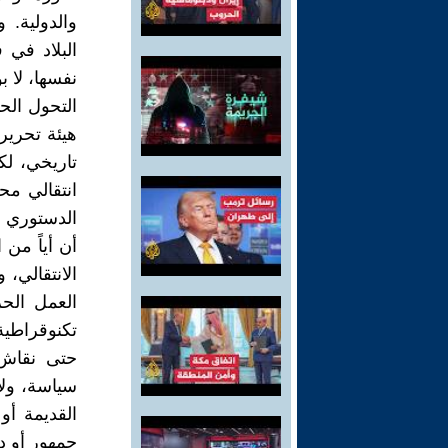
والدولية.
البلاد في 
نفسها، لا 
هيئة تحري
تاريخي، لك
انتقالي محك
الدستوري ا
أن أياً من
الانتقالي، 
العمل الح
تكنوقراطية
حتى نقاش 
سياسة، ول
القديمة أو 
جمهور أو د