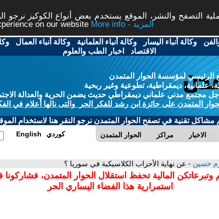
ة التصفح والنشر، الموقع يستخدم بعض أنواع الكوكيز نرجو النق
More info - المزيد
experience on our website
الفن
-
وكالة أنباء اليسار
-
وكالة أنباء العلمانية
-
وكالة أنباء العمال
-
وكا
الاقتصاد
-
اخبار الطب والعلوم
 الرئيسي لمؤسسة الحوار المتمدن
، علمانية، ديمقراطية، تطوعية وغير ربحية
ل مجتمع مدني علماني ديمقراطي حديث يضمن الحرية والعدالة الاجتم
حوار المتمدن على جائزة ابن رشد للفكر الحر والتى نالها أعلام في الفك
م مشاكل تقنية في تصفح الحوار المتمدن نرجو النقر هنا لاستخدام الموقع
كوردي
English
الاخبار
مراكز
الحوار المتمدن
رم حسين
- عن نهاية الأحزاب الكلاسيكية في سوريا ؟
 وتبرعاتكن المالية تحفظ استقلال الحوار المتمدن، فشاركونا 
استمرارية هذا الفضاء اليساري الحر