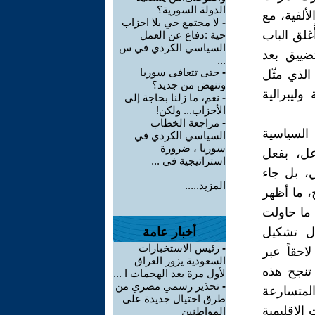
الدولة السورية؟
ألفية، مع
-
لا مجتمع حي بلا احزاب
غلق الباب
حية :دفاع عن العمل
السياسي الكردي في س
ضييق بعد
...
-
حتى تتعافى سوريا
 عشرات المثقفين والسياسيين ، وحتى إعلان دمشق عام 2005، الذي مثّل
وتنهض من جديد؟
ليبرالية
-
نعم، ما زلنا بحاجة إلى
الأحزاب... ولكن!
-
مراجعة الخطاب
20، كانت الأحزاب السياسية
السياسي الكردي في
سوريا ، ضرورة
عل، بفعل
استراتيجية في ...
، بل جاء
المزيد.....
، ما أظهر
 ما حاولت
ال تشكيل
أخبار عامة
-
رئيس الاستخبارات
حقاً عبر
السعودية يزور العراق
 تنجح هذه
لأول مرة بعد الهجمات ا ...
-
تحذير رسمي مصري من
المتسارعة
طرق احتيال جديدة على
الإقليمية
المواطنين