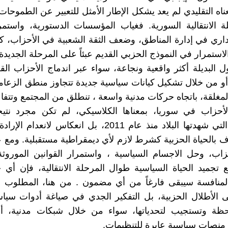
ناه التقليدي لم يعد يشكل الإطار الأمثل للتعبير عن الطموحات
 الانتقالية السورية. فغياب المؤسسات الدستورية، واستمر
إداري في إدارة المناطق، وضعف الثقة الشعبية في الأحزاب، ك
ستمرار في النموذج الحزبي القديم عبئاً على المرحلة الجديدة.
 البديلة أكثر واقعية ونجاعة، سواء عبر اندماج الأحزاب القري
، أو من خلال تشكيل كيانات سياسية جديدة تتجاوز منطق الزعامة
لمغلقة، باتجاه حركات مدنية واسعة ، تنطلق من المجتمع وتتفا
الأحزاب في سوريا، بمعناها الكلاسيكي، لم تكن مجرد نتيج
للانهيارات التي شهدتها البلاد منذ عام 2011، بل انعكاس لانع
ف بالحياة الحزبية كشرط لازم لأي ديمقراطية مستقبلية. ومع
زاب، وحل الاجسام السياسية ، واستمرار القوانين الموروث
 تجميد الحياة السياسية طوال المرحلة الانتقالية، فإن أ
المنافسة سيبقى فارغاً من أي مضمون . من هنا، المطلوب ا
ى الأطلال الحزبية، بل التفكير الجدي في صياغة أدوات سيا
حظة وتستجيب لتحدياتها، سواء من خلال شبكات مدنية، أو 
 منصات سياسية عابرة للتنظيمات.