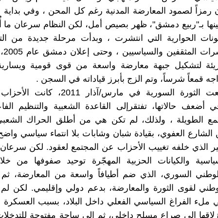
 رمزاً لصمود المعارضة المدنية رغم كل المحن ، وفي بداية ال
ينها بـ"ربيع دمشق"، ظهر بصيص أمل، لكن النظام سرعان ما أُ
لونات الحوارية التي انتشرت ، وبدأت مرحلة جديدة من الت
اعتقال
يئة لتشكيل جبهة معارضة واسعة من قوى قومية ويسارية و
جه قمعاً شرساً، وتم الزج بأبرز قياداته في السجن .
عندما اندلعت الثورة السورية في مارس/آذار 11
 أضعف حالاتها، تفتقرإلى القاعدة الشعبية والتنظيم الفا
مع الطويلة ، ولذلك، لم تكن هي من أطلق الحراك الشعبي
الشارع العفوي، بقيادة شبان وشابات بلا انتماء سياسي واضح
بير الذي خلفه تغييب الأحزاب عن المجتمع لعقود. لكن سرعان
ياسية والكيانات الحزبية المهجّرة توحيد صفوفها من خل
وطني السوري، الذي ضم أطيافاً واسعة من المعارضة، ثم لا
لوطني لقوى الثورة والمعارضة، بدعم دولي وإقليمي. لكن لم
ي ملء الفراغ السياسي الفعلي داخل البلاد، بسبب العسكرة 
نزلاقها إلى صراع مسلح داخلي، ثم إلى ساحة مفتوحة للتدخلات 