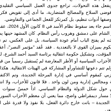
 وبفعل هذه التحولات، تراجع جدوى العمل السياسي التقليد
فوضى السلاح والمصالح المتضاربة، ما أدى إلى تقويض فكرة
بوصفها أدوات تنظيم، بل كمرتكز للفعل الجماعي والتفاوضي.
التحول الحاسم جاء بعد س
ر الشام على دمشق وهروب رأس النظام. كان المشهد حينها ي
نه لم يفتح الباب أمام عودة السياسة، بل على العكس، تم ت
وم بميزان القوى لا بالتعددية . فقد عُقد "مؤتمر النصر"، أعقب
لمؤقت، وتشكيل حكومة انتقالية برئاسة السيد أحمد الشرع، ل
 الأحزاب السياسية أو الأطر المعارضة لم يُستقبل رسمياً من ق
ولم تتم دعوتها للتشاورأو المشاركة في الهيئات الانتقالية. هكذا
زبي كمقوم أساسي في إدارة المرحلة الجديدة، وتم الاكتفا
 ومجالس إدارية ومن لون واحد . فلا قانون للأحزاب، ولا انتخ
حول شكل الدولة والنظام السياسي. اذاً خمسُ سنوات انتق
ا مسار ديمقراطي واضح، مما يعني أن معظم الأحزاب السوري
الجديدة – باتت خارج دائرة الفعل، بلا نفوذ ولا قدرة على التأ
ور.