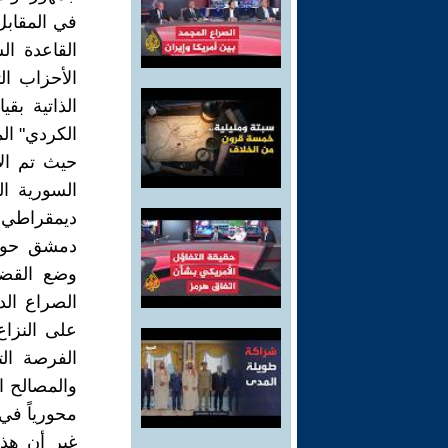
في المقابل،
القاعدة ال
الأحزاب ال
الذاتية ب
حيث تم الإ
السورية ا
ديمقراطي.
دمشق حول 
وضع القضي
الصراع الد
على النزاع
الفرصة ال
والمصالح ال
محورياً في 
غير أن هذا