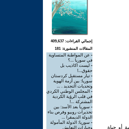
إجمالي القراءات: 409,637
المقالات المنشورة: 181
-
عن المواطنة المتساوية
في سوريا ...؟
-
ليست اكاذيب بل
حقوق...!
-
تيار مستقبل كردستان
سوريا: بين أزمة الهوية
وتحديات التجديد . ...
-
المجلس الوطني الكردي
في قلب الرؤية الكردية
المشتركة ...!
-
سوريا بعد الأسد: بين
تحذيرات روبيو وفرص بناء
الدولة الديمقرا ...
-
سوريا: الدولة المأمولة
ة أو حياة
وخيارات التعايش