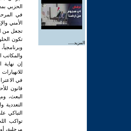
الحزبي بمع
في المرحلة
الأمني وال
تجعل من الا
تكون الحلول
المزيد.....
وبرنامجياً
والمكاتب ا
إن نهاية 
في الاعترا
قانون للأح
البعث، ومع
التعددية و
التباكي عل
تواكب الل
مرحلية، أو