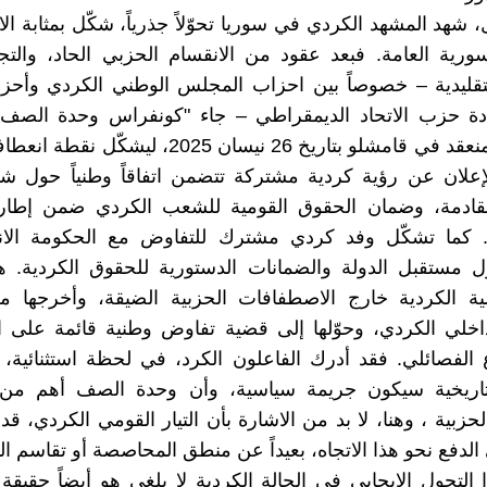
 شهد المشهد الكردي في سوريا تحوّلاً جذرياً، شكّل بمثابة الا
سورية العامة. فبعد عقود من الانقسام الحزبي الحاد، والتج
تقليدية – خصوصاً بين احزاب المجلس الوطني الكردي وأحزا
قيادة حزب الاتحاد الديمقراطي – جاء "كونفراس وحدة الصف
الكردي" المنعقد في قامشلو بتاريخ 26 نيسان 2025، ليش
علان عن رؤية كردية مشتركة تتضمن اتفاقاً وطنياً حول شك
لقادمة، وضمان الحقوق القومية للشعب الكردي ضمن إطار
 كما تشكّل وفد كردي مشترك للتفاوض مع الحكومة الانت
مستقبل الدولة والضمانات الدستورية للحقوق الكردية. هذ
ة الكردية خارج الاصطفافات الحزبية الضيقة، وأخرجها م
اخلي الكردي، وحوّلها إلى قضية تفاوض وطنية قائمة على ال
 الفصائلي. فقد أدرك الفاعلون الكرد، في لحظة استثنائية،
تاريخية سيكون جريمة سياسية، وأن وحدة الصف أهم من 
حزبية ، وهنا، لا بد من الاشارة بأن التيار القومي الكردي، قد
الدفع نحو هذا الاتجاه، بعيداً عن منطق المحاصصة أو تقاسم ال
 التحول الإيجابي في الحالة الكردية لا يلغي هو أيضاً حقيقة