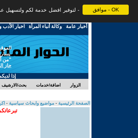
موافق - OK
لتوفير افضل خدمة لكم ولتسهيل عملي
أخبار عامة
-
وكالة أنباء المرأة
-
اخبار الأدب و
الموقع
يسارية
"من أج
حاز ال
إذا لديك
الزوار
اضافة/خدمات
بحث/الارشيف
الصفحة الرئيسية
-
مواضيع وابحاث سياسية
-
اك
تبرعاتكم