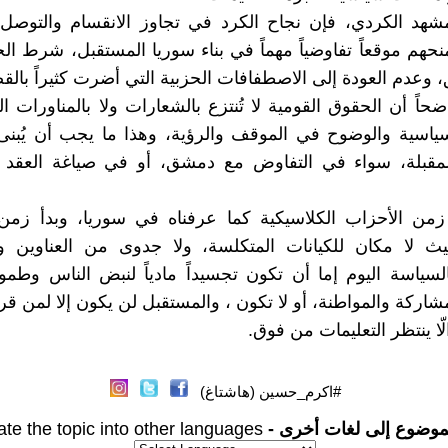
شهد الكردي، فإن نجاح الكرد في تجاوز الانقسام والتوصل 
حهم موقعاً تفاوضياً مهماً في بناء سوريا المستقبل، شرط ا
، وعدم العودة إلى الاصطفافات الحزبية التي أضرت كثيراً بالق
حاً أن الحقوق القومية لا تُنتزع بالشعارات ولا بالمناورات ال
سياسية والوضوح في الموقف والرؤية، وهذا ما يجب أن يُبن
لمقبلة، سواء في التفاوض مع دمشق، أو في صياغة العقد ا
زمن الأحزاب الكلاسيكية كما عرفناه في سوريا، وبدأ زمن 
يث لا مكان للكيانات المتكلسة، ولا جدوى من العناوين و
السياسة اليوم إما أن تكون تجسيداً مادياً لنبض الناس وطم
شاركة والمواطنة، أو لا تكون ، والمستقبل لن يكون إلا لمن قرر
ا ينتظر التعليمات من فوق.
#اكرم_حسين (هاشتاغ)
موضوع إلى لغات أخرى -
ate the topic into other languages