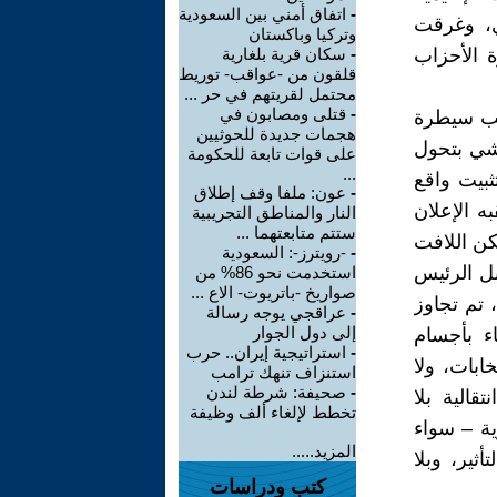
-
اتفاق أمني بين السعودية
ي، وغرقت
وتركيا وباكستان
 الأحزاب
-
سكان قرية بلغارية
قلقون من -عواقب- توريط
محتمل لقريتهم في حر ...
-
قتلى ومصابون في
قوط نظام الأسد في 8 كانون الأول 2024، عقب سيطرة
هجمات جديدة للحوثيين
شي بتحول
على قوات تابعة للحكومة
...
ثبيت واقع
-
عون: ملفا وقف إطلاق
ه الإعلان
النار والمناطق التجريبية
ستتم متابعتهما ...
كن اللافت
-
-رويترز-: السعودية
بل الرئيس
استخدمت نحو 86% من
صواريخ -باتريوت- الاع ...
، تم تجاوز
-
عراقجي يوجه رسالة
إلى دول الجوار
ء بأجسام
-
استراتيجية إيران.. حرب
ابات، ولا
استنزاف تنهك ترامب
-
صحيفة: شرطة لندن
الية بلا
تخطط لإلغاء ألف وظيفة
ة – سواء
المزيد.....
ثير، وبلا
كتب ودراسات