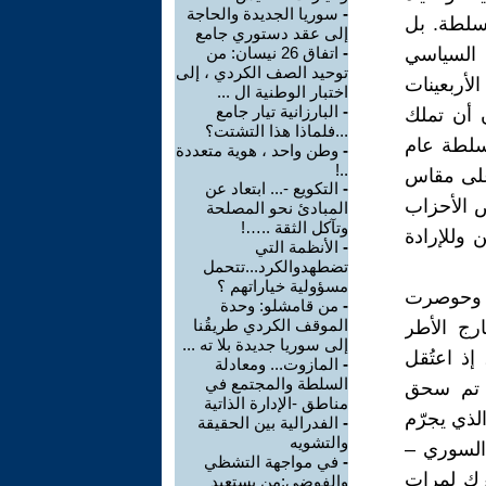
-
سوريا الجديدة والحاجة
لسلطة. بل
إلى عقد دستوري جامع
حتكار العمل السياسي
-
اتفاق 26 نيسان: من
توحيد الصف الكردي ، إلى
لأربعينات
اختبار الوطنية ال ...
-
البارزانية تيار جامع
ن أن تملك
...فلماذا هذا التشتت؟
لسلطة عام
-
وطن واحد ، هوية متعددة
..!
 على مقاس
-
التكويع -... ابتعاد عن
ض الأحزاب
المبادئ نحو المصلحة
وتآكل الثقة ..…!
وللإرادة
-
الأنظمة التي
تضطهدوالكرد...تتحمل
مسؤولية خياراتهم ؟
، وحوصرت
-
من قامشلو: وحدة
الموقف الكردي طريقُنا
رج الأطر
إلى سوريا جديدة بلا ته ...
ذ اعتُقل
-
المازوت... ومعادلة
السلطة والمجتمع في
ا تم سحق
مناطق -الإدارة الذاتية
الإخوان المسلمين بعد مواجهات حماة 1982، حيث أُقرّ القانون 49 الذي يجرّم
-
الفدرالية بين الحقيقة
والتشويه
 السوري –
-
في مواجهة التشظي
رك لمرات
والفوضى:من يستعيد