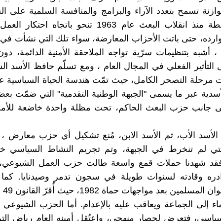
ازنة تسمح بتعدد الآراء والبرامج والمنافسة السلمية على ا
كانت السلطة منذ انقلاب البعث عام 1963 تنحو باتجاه ا
رده، حتى باتت الأحزاب المعارضة، سواء تلك التي نشأت في ا
ا ، أشبه بتنظيمات سرّية تواجه الملاحقة الأمنية الدائمة، دو
 التأثير الفعلي في المجال العام ، ومع تسلّم حافظ الأسد ا
 بدأت مرحلة التصحر الكامل، حيث تمّت هندسة الحياة السياسية
سدية عبر ما يسمى "الجبهة الوطنية التقدمية" التي ضمّت بع
لى جانب حزب البعث الحاكم، تحت مظلة واحدة خاضعة للأمن 
الأسد الأب، ثم الأسد الابن، مُنع تشكيل أي حزب معارض 
لتي لم تنخرط في الجبهة، وتم تجريم النشاط السياسي خا
فقد شهدنا حملات قمع واسعة طالت حزب العمل الشيوعي، إ
ره وقادته لسنوات طويلة في سجون تدمر وصيدنايا. كم
جماعة 
ماء إلى الجماعة ويعاقب عليه بالإعدام. أما الحزب الشيوعي
ياسي، فتعرض لحصار منهجي، واعتُقل أمينه العام رياض الت