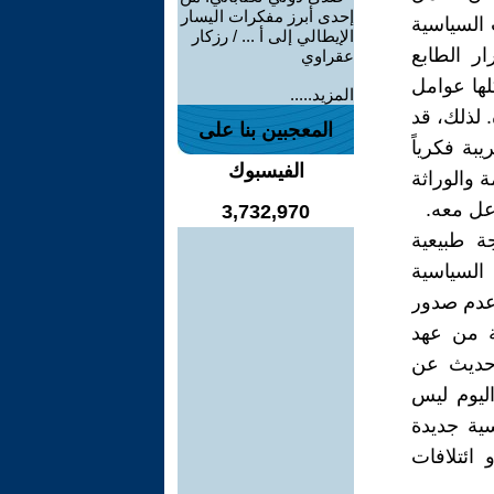
إحدى أبرز مفكرات اليسار
 السياسية
الإيطالي إلى أ ... / رزكار
ار الطابع
عقراوي
لها عوامل
المزيد.....
 لذلك، قد
المعجبين بنا على
بة فكرياً
الفيسبوك
 والوراثة
عل معه.
3,732,970
ة طبيعية
دام الإرادة السياسية
 عدم صدور
ة من عهد
ي حديث عن
ليوم ليس
سية جديدة
ائتلافات