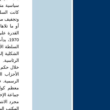
سياسية متو
وتجفيف موا
أو ما تلاه
القدرة على
1970،
السلطة الأ
الشكلية إ
الرئاسية.
خلال حكم 
الأحزاب ا
الرسمية. 
معظم كواد
مجرد الانت
المكتب الس