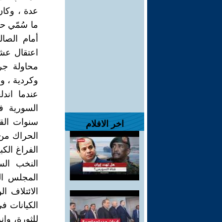
عدة ، وكان
ما سُمّي ح
أمام الصا
محاولة جر
وكردية ، وا
السورية في
سنوات الق
اخر الافلام
الحراك من 
الفراغ الك
النخب الس
المجلس ال
الائتلاف ا
الكيانات ف
للثورة، وا