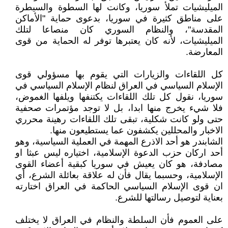
الميليشيات تملأ سوريا، وكانت لها السطوة والسيطرة
على مناطق كثيرة في سوريا، بدعوى حماية "الأماكن
المقدسة"، والنظام السوري كان منصاعا لتلك
الميليشيات، لأنه كان يعتبرها توفر له الحماية من قوى
المعارضة.
كل اللقاءات والزيارات التي يقوم بها مسؤولي قوى
الإسلام السياسي في العراق لنظام الإسلام السياسي في
سوريا، نقول كل تلك اللقاءات يكتنفها ويلفها الغموض،
فلا شيء يخرج منها ابدا، بل لا توجد مؤتمرات صحفية
حتى ولو كانت شكلية، تبقى تلك اللقاءات رهينة محرري
الاخبار والمحللين يكشفون عما يستطيعون منها.
الشابندر هو أحد الاذرع المهمة في العملية السياسية، وهو
أحد اركان حزب الدعوة الإسلامية، اختياره ليس عبثا او
مصادفة، هو كان يعيش في سوريا كبقية أعضاء القوى
الإسلامية، وحسبما يقال فأن له علاقة بعائلة الشرع، أي
ان قوى الإسلام السياسي الحاكمة في العراق اختارته
بعناية لتوصيل رسالتها للشرع.
على العموم فأن السلطة والنظام في العراق لا يختلف