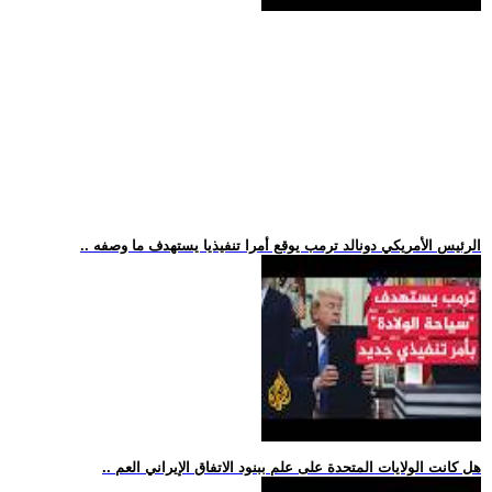
.. الرئيس الأمريكي دونالد ترمب يوقع أمرا تنفيذيا يستهدف ما وصفه
.. هل كانت الولايات المتحدة على علم ببنود الاتفاق الإيراني العم