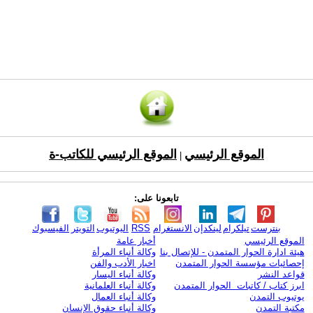
الموقع الرئيسي
الموقع الرئيسي للكاتب-ة
|
تابعونا على:
بنترست
تيلكرام
لينكدإن
الانستغرام
RSS
اليوتيوب
التويتر
الفيسبوك
الموقع الرئيسي
أخبار عامة
هيئة ادارة الحوار المتمدن - للإتصال بنا
وكالة أنباء المرأة
إحصائيات مؤسسة الحوار المتمدن
اخبار الأدب والفن
قواعد النشر
وكالة أنباء اليسار
ابرز كتاب / كاتبات الحوار المتمدن
وكالة أنباء العلمانية
يوتيوب التمدن
وكالة أنباء العمال
مكتبة التمدن
وكالة أنباء حقوق الإنسان