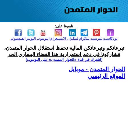
تابعونا على:
بودكاست
بنترست
تيلكرام
لينكدإن
الانستغرام
اليوتيوب
التويتر
الفيسبوك
تبرعاتكم وتبرعاتكن المالية تحفظ استقلال الحوار المتمدن،
فشاركونا في دعم استمرارية هذا الفضاء اليساري الحر
[اشترك في قناة ‫«الحوار المتمدن» على اليوتيوب]
الحوار المتمدن - موبايل
الموقع الرئيسي