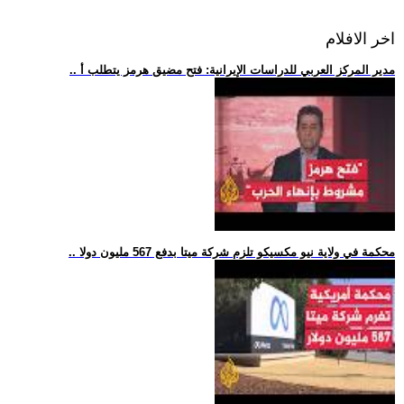
اخر الافلام
.. مدير المركز العربي للدراسات الإيرانية: فتح مضيق هرمز يتطلب أ
.. محكمة في ولاية نيو مكسيكو تلزم شركة ميتا بدفع 567 مليون دولا