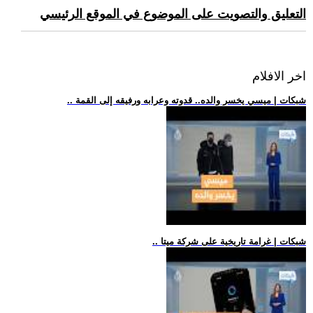
التعليق والتصويت على الموضوع في الموقع الرئيسي
اخر الافلام
.. شبكات | ميسي يخسر والده.. قدوته وعرابه ورفيقه إلى القمة
.. شبكات | غرامة تاريخية على شركة ميتا