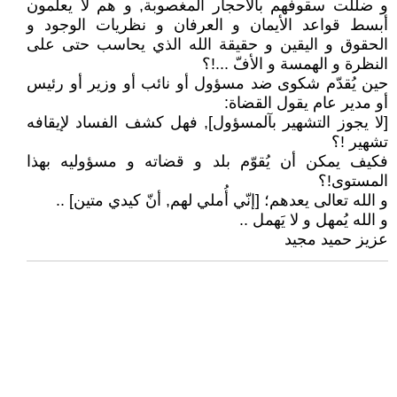
و ضللت سقوفهم بآلأحجار المغصوبة, و هم لا يعلمون
أبسط قواعد الأيمان و العرفان و نظريات الوجود و
الحقوق و اليقين و حقيقة الله الذي يحاسب حتى على
النظرة و الهمسة و الأفّ ...!؟
حين يُقدّم شكوى ضد مسؤول أو نائب أو وزير أو رئيس
أو مدير عام يقول القضاة:
[لا يجوز التشهير بآلمسؤول], فهل كشف الفساد لإيقافه
تشهير !؟
فكيف يمكن أن يُقوّم بلد و قضاته و مسؤوليه بهذا
المستوى!؟
و الله تعالى يعدهم؛ [إنّي أُملي لهم, أنّ كيدي متين] ..
و الله يُمهل و لا يَهمل ..
عزيز حميد مجيد