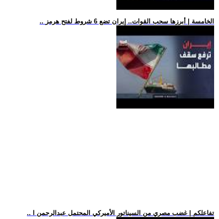
.. الخامسة | أبرزها سحب القوات.. إيران تضع 6 شروط لفتح هرمز
.. تفاعلكم | غضب مصري من السيناتور الأميركي المحتمل عبدالرحمن ا