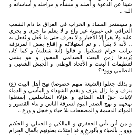
شيئا عن الدعوة و أصله و منشأه و مراحله و أساساته و
الله ..
و سيستمر الفساد و الخراب في العراق ما دام الشعب
العراقي في غيبوبة غير واع و لا يعلم ما جرى و يجري
عليه ولا يقرأ إلا الأخبار و لا يعرف حتى ما فُعل و يُفعل به
.. لأنه لا يقرأ , و تم أستهلاكه و إقناع بعض ا لمرتزقة
براتب حرام فسكتوا, و قالوا (آنة شعليه) و كما كان
يُرددها زمن البعث الصدامي المقبور و هو ينتمي
لتنظيمات ا لبعث و الأتحاد الوطني و الجيش الشعبي و
النظامي ووو!!؟
و بذلك جعلوا (الشيعة منهم خصوصا) نهج أهل البيت (ع)
ينزف و ما زال ينزف و يقدم الشهداء و المآسي و الدماء
لإثبات حقّ الله الضائع, و هؤلاء المتأسلمين إستغلوا
نهجهم و نهج الصدر اليوم لسرقة الناس و بناء القصور و
الموائد الدسمة و المصفحات بلا حياء و خجل و ورع ..
و من أين يأتي الجعفري و المالكي و الحنبلي و الحكيم
ووو .. بآلحياء و بآلورع و قد إمتلات بطونهم بآلمال الحرام