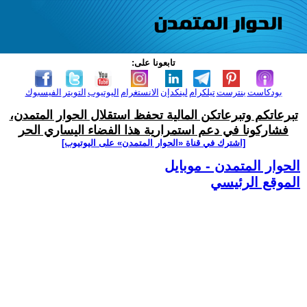
تابعونا على:
بودكاست
بنترست
تيلكرام
لينكدإن
الانستغرام
اليوتيوب
التويتر
الفيسبوك
تبرعاتكم وتبرعاتكن المالية تحفظ استقلال الحوار المتمدن،
فشاركونا في دعم استمرارية هذا الفضاء اليساري الحر
[اشترك في قناة ‫«الحوار المتمدن» على اليوتيوب]
الحوار المتمدن - موبايل
الموقع الرئيسي