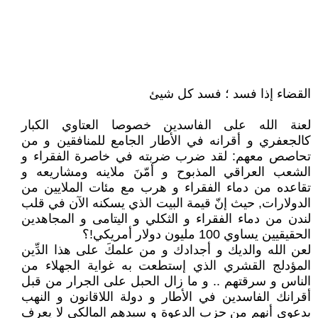
القضاء إذا فسد ؛ فسد كل شيئ
لعنة الله على الفاسدين خصوصا العتاوي الكبار
كالجعفري و أقرانه في الأطار الجامع للمنافقين و من
تحاصص معهم: لقد ضرب ضربته في خاصرة الفقراء و
الشعب العراقي المذبوح و أمّنَ ملاينه ومشاريعه و
تقاعده من دماء الفقراء و هرب مع مئات الملايين من
الدولارات, حيث إنّ قيمة البيت الذي يسكنه الآن في قلب
لندن من دماء الفقراء و الثكلي و اليتامى و المجاهدين
الحقيقيين يساوي 100 مليون دولار أمريكي!؟
لعن الله والديك و أجدادك و من علمكَ على هذا الدِّين
المؤدلج القشري الذي إستطعت به غواية الجهلاء من
الناس و سرقتهم .. و ما زال الحبل على الجرار من قبل
أقرانك الفاسدين في الأطار و دولة اللاقانون و النهب
بدعوى أنهم من حزب الدعوة و سيدهم المالكي لا يعرف