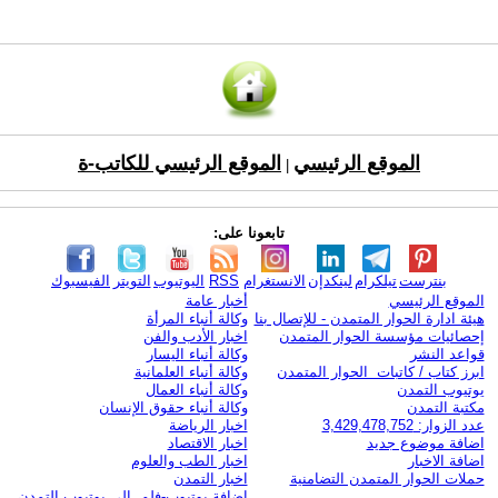
الموقع الرئيسي
الموقع الرئيسي للكاتب-ة
|
تابعونا على:
بنترست
تيلكرام
لينكدإن
الانستغرام
RSS
اليوتيوب
التويتر
الفيسبوك
الموقع الرئيسي
أخبار عامة
هيئة ادارة الحوار المتمدن - للإتصال بنا
وكالة أنباء المرأة
إحصائيات مؤسسة الحوار المتمدن
اخبار الأدب والفن
قواعد النشر
وكالة أنباء اليسار
ابرز كتاب / كاتبات الحوار المتمدن
وكالة أنباء العلمانية
يوتيوب التمدن
وكالة أنباء العمال
مكتبة التمدن
وكالة أنباء حقوق الإنسان
عدد الزوار: 3,429,478,752
اخبار الرياضة
اضافة موضوع جديد
اخبار الاقتصاد
اضافة الاخبار
اخبار الطب والعلوم
حملات الحوار المتمدن التضامنية
اخبار التمدن
إضافة يوتيوب-فلم إلى يوتيوب التمدن