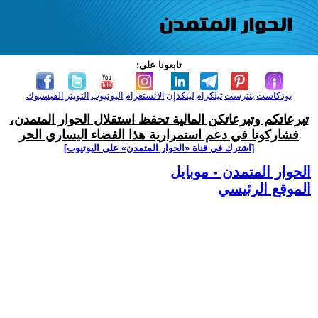
تابعونا على:
بودكاست
بنترست
تيلكرام
لينكدإن
الانستغرام
اليوتيوب
التويتر
الفيسبوك
تبرعاتكم وتبرعاتكن المالية تحفظ استقلال الحوار المتمدن،
فشاركونا في دعم استمرارية هذا الفضاء اليساري الحر
[اشترك في قناة ‫«الحوار المتمدن» على اليوتيوب]
الحوار المتمدن - موبايل
الموقع الرئيسي