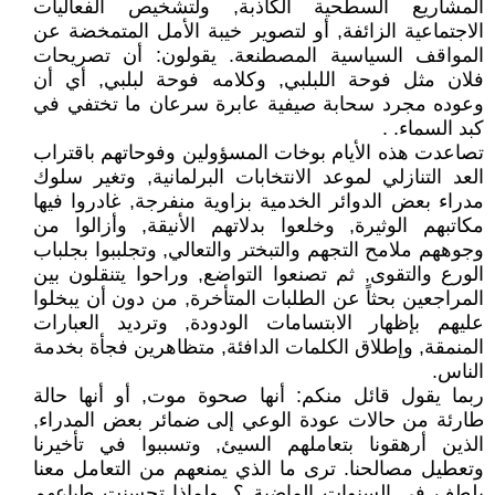
المشاريع السطحية الكاذبة, ولتشخيص الفعاليات
الاجتماعية الزائفة, أو لتصوير خيبة الأمل المتمخضة عن
المواقف السياسية المصطنعة. يقولون: أن تصريحات
فلان مثل فوحة اللبلبي, وكلامه فوحة لبلبي, أي أن
وعوده مجرد سحابة صيفية عابرة سرعان ما تختفي في
كبد السماء. .
تصاعدت هذه الأيام بوخات المسؤولين وفوحاتهم باقتراب
العد التنازلي لموعد الانتخابات البرلمانية, وتغير سلوك
مدراء بعض الدوائر الخدمية بزاوية منفرجة, غادروا فيها
مكاتبهم الوثيرة, وخلعوا بدلاتهم الأنيقة, وأزالوا من
وجوههم ملامح التجهم والتبختر والتعالي, وتجلببوا بجلباب
الورع والتقوى, ثم تصنعوا التواضع, وراحوا يتنقلون بين
المراجعين بحثاً عن الطلبات المتأخرة, من دون أن يبخلوا
عليهم بإظهار الابتسامات الودودة, وترديد العبارات
المنمقة, وإطلاق الكلمات الدافئة, متظاهرين فجأة بخدمة
الناس.
ربما يقول قائل منكم: أنها صحوة موت, أو أنها حالة
طارئة من حالات عودة الوعي إلى ضمائر بعض المدراء,
الذين أرهقونا بتعاملهم السيئ, وتسببوا في تأخيرنا
وتعطيل مصالحنا. ترى ما الذي يمنعهم من التعامل معنا
بلطف في السنوات الماضية ؟, ولماذا تحسنت طباعهم