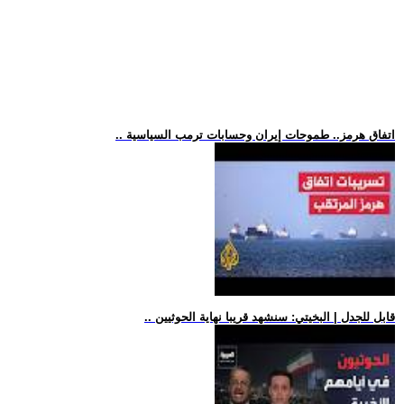
.. اتفاق هرمز.. طموحات إيران وحسابات ترمب السياسية
.. قابل للجدل | البخيتي: سنشهد قريبا نهاية الحوثيين