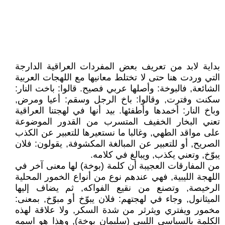
بداية لابد من تعريف بعض المفردات العراقية الدارجة
التي وردت هنا حتى لا تختلط معانيها مع اللهجات العربية
الشائعة, فالبوخة: وأصلها عربي فصيح. قالوا: باخت النار:
سكنت وفترت, وقالوا: باخ الرجل وسقم: أعيا ومرض,
وباخ النار: أخمدها وأطفئها. بيد أنها في لهجتنا العراقية
تعني البخار الخفيف المتسرب من القدور الموضوعة
على مواقد الطهي, وغالبا ما نستعيرها للتعبير عن الكذب
الصريح, أو للتعبير عن المبالغة المكشوفة, يقولون: فلان
يبوّخ, وتعني يكذب, ويبالغ في كلامه.
من المفارقات العجيبة أن كلمة (بوخة) لها معنى آخر في
اللهجة الليبية, فهي عندهم نوع من أنواع الخمور المحلية
الرخيصة, وتصنع من نقيع الفواكه, ثم يضاف إليها
الميثانول, وجاء في لهجتهم: فلان يبوّخ أو مبوّخ, بمعنى:
مخمور ويفتري ويثرثر من شدة السكر, ولا علاقة لهذه
الكلمة بالسياسي الليبي (سليمان بوخة), وهذا هو اسمه