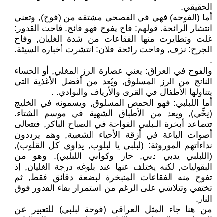
الحقيقي.
أما (الفوحة) فهي في الفصحى مشتقة من (فوح), وتعني
انتشار الرائحة. قولهم: فاح يفوح فهو فائح. فاحت القدور:
غلت وتطايرت منها الفقاعات من شدة الغليان, وفاح
الجرح: نزف, وفاحت رائحة فلان: انتشرت أخباره السيئة.
.
والفوح في العراق: يعني عصارة الرز المغلي, أو الحساء
الناتج من الرز المسلوق, ويُعد من أفضل الأغذية التي
يتناولها الأطفال في القرى والأرياف والبوادي. .
أما اللبلبي: فهو الحمص المسلوق, ويسمونه في الخليج
(نِخِّي), ويعد من الأطباق الشهية في موسم الشتاء.
تتصاعد أبخرة اللبلبي الفواحة في الصباح الباكر, فتتعالى
أصوات الباعة في أزقة الأحياء الشعبية, وهم يرددون
نداءاتهم الموروثة: (لبلبي يا لبلوب, يداوي كل القلوب),
(اللبلبي يدبي دبي, حار وكواني اللبلبي). وهو من
البقوليات, لكنه يختلف عنها عند بلوغه درجة الغليان, إذ
تفوح منه الفقاعات المتبخرة لبضعة دقائق فقط, ثم
تختفي وتتلاشي على الرغم من استمرار بقاء القدور فوق
النار.
من هنا جاء المثل العراقي (فوحة لبلبي) للتعبير عن