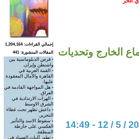
ي الحر
إجمالي القراءات: 1,204,164
اع الخارج وتحديات
المقالات المنشورة: 441
-
فرص الدبلوماسية بين
واشنطن وإيران.
-
القمة العربية في
القاهرة والآمال المعقودة
عليها.
-
هل المواجهة القادمة في
العراق.
-
الهزات الارتدادية في
الشرق الاوسط
-
داعش تظهر تحت غطاء
التحرير.
-
سقوط الاسد والتأثير
العكسي على خارطة
المنطقة.
-
تطور آليات الفساد في