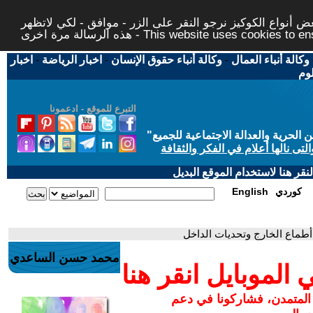
 أنواع الكوكيز نرجو النقر على الزر - موافق - لكي لاتظهر
This website uses cookies to ensure you ge
وكالة أنباء العمال
-
وكالة أنباء حقوق الإنسان
-
اخبار الرياضة
-
اخبار
لوم
التبرع للموقع - ادعمونا
حرية والعدالة الاجتماعية للجميع
"
تى نالها أعلام في الفكر والثقافة
قر هنا لاستخدام الموقع البديل
كوردي
English
 أطماع الخارج وتحديات الداخل
محمد حسن الساعدي
لموبايل انقر هنا
 المتمدن، فشاركونا في دعم