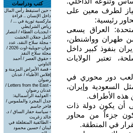
س وتنوعه الداخلي.
كتب ودراسات
ياز لطرف معين على
-
حين استيقظ رأس المال
داخل الإنسان .. قراءة
ور رئيسية:
ماركسية ثورية في ... /
رياض الشرايطي
لمتحدة: العراق يسعى
-
ابجديات العطاء / انتصار
كامل جفلان الخشت
من طهران وواشنطن،
-
مجلة سلاح النقد، عدد
يران بنفوذ كبير داخل
جوان-جويلية-اوت 2026 /
مجلة سلاح النقد
ة، تعتبر الولايات
-
حقوق العصر / أحمد
التاوتي
-
قصة الأمراض المزمنة و
إفلاس الأطباء / عدنان
اق لعب دور محوري في
رضوان
ثل السعودية وإيران،
Letters from the East /
-
عدنان رضوان
 هذه الأطراف.
-
العولمة الرأسمالية:
جدل المجرد والملموس /
لى أن يكون دولة ذات
فاخر جاسم
-
سياسة حفار الساق / د.
يكون جزءاً من محاور
خالد زغريت
-
الطائفية المتغلغلة في
قرار في المنطقة.
لبنان / حسين محمود
صالح