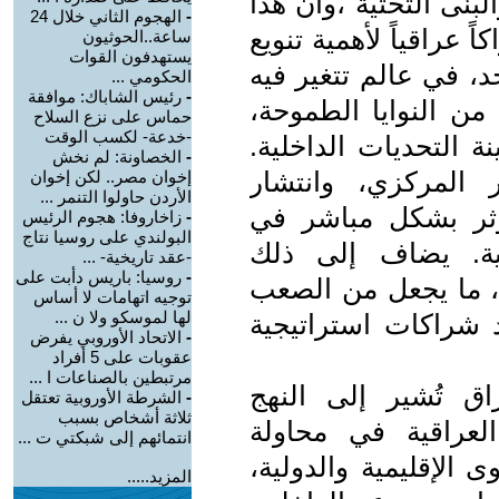
لبنى التحتية ،وأن هذا
-
الهجوم الثاني خلال 24
ً عراقياً لأهمية تنويع
ساعة..الحوثيون
يستهدفون القوات
، في عالم تتغير فيه
الحكومي ...
-
رئيس الشاباك: موافقة
من النوايا الطموحة،
حماس على نزع السلاح
-خدعة- لكسب الوقت
ة التحديات الداخلية.
-
الخصاونة: لم نخش
 المركزي، وانتشار
إخوان مصر.. لكن إخوان
الأردن حاولوا التنمر ...
ؤثر بشكل مباشر في
-
زاخاروفا: هجوم الرئيس
البولندي على روسيا نتاج
ية. يضاف إلى ذلك
-عقد تاريخية- ...
-
روسيا: باريس دأبت على
ن، ما يجعل من الصعب
توجيه اتهامات لا أساس
لها لموسكو ولا ن ...
 شراكات استراتيجية
-
الاتحاد الأوروبي يفرض
عقوبات على 5 أفراد
مرتبطين بالصناعات ا ...
اق تُشير إلى النهج
-
الشرطة الأوروبية تعتقل
ثلاثة أشخاص بسبب
العراقية في محاولة
انتمائهم إلى شبكتي ت ...
 الإقليمية والدولية،
المزيد.....