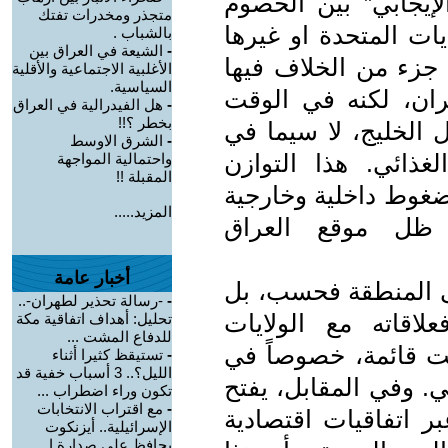
لإيجابي” بين الخصوم
متجذر ومخدرات تفتك
يات المتحدة او غيرها
بالشباب .
-
‏الشيعة في العراق بين
 جزء من الخلاف فيها
الأغلبية الاجتماعية والأقلية
السياسية.
إيران، لكنه في الوقت
-
هل الفيدرالية في العراق
بخطر ؟!!
 الخليج، لا سيما في
-
الشرق الاوسط
لغذائي. هذا التوازن
واحتمالية المواجهة
المقبلة !!
ضغوط داخلية وخارجية
المزيد.....
ظل موقع العراق
أخبار عامة
لى المنطقة فحسب، بل
-
-رسالة تحذير لطهران-..
لاقاته مع الولايات
تحليل: أهداف اتفاقية مكة
للدفاع المشت ...
الت قائمة، خصوصاً في
-
تستيقظ كثيرا أثناء
الليل؟.. 3 أسباب خفية قد
ي. وفي المقابل، يفتح
تكون وراء اضطراب ...
-
مع اقتراب الانتخابات
بر اتفاقيات اقتصادية
الإسرائيلية.. أيزنكوت
يحافظ على صدارة ا ...