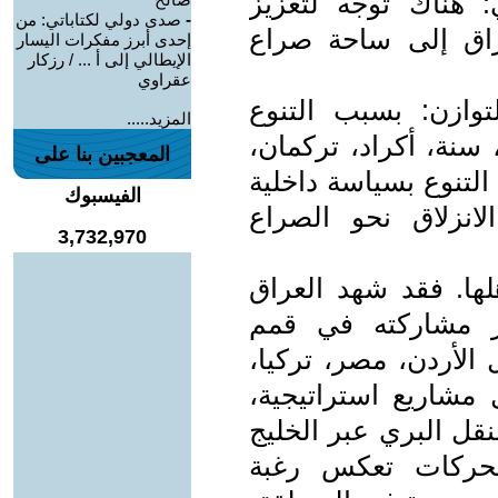
ي: هناك توجه لتعزيز
-
صدى دولي لكتاباتي: من
راق إلى ساحة صراع
إحدى أبرز مفكرات اليسار
الإيطالي إلى أ ... / رزكار
عقراوي
توازن: بسبب التنوع
المزيد.....
سنة، أكراد، تركمان،
المعجبين بنا على
التنوع بسياسة داخلية
الفيسبوك
لانزلاق نحو الصراع
3,732,970
لها. فقد شهد العراق
 عبر مشاركته في قمم
 الأردن، مصر، تركيا،
 مشاريع استراتيجية،
قل البري عبر الخليج
لتحركات تعكس رغبة