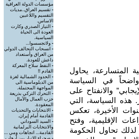
مؤسسات الدولة العراقية
-
تقسيم العراق..مديات
التقسيم واللاعبين
الاساس.
-
التيار الصدري وكارت
العودة الى الحياة
السياسية.
-
ولاتجسسوا...
-
انسحاب التحالف الدولي
من العراق وأستعداد
داعش للعودة.
-
النفط سلاح المعركة
ية المتسارعة، يحاول
القادم !!
-
الحدود الشمالية لغزة
اضحاً في السياسة
من الدبلوماسية الى
المواجهة المحتملة.
إيجابي” والانفتاح على
-
التحرك التركي بذريعة
. هذه السياسة، التي
حزب العمال والآمال
المعقودة.
وات الأخيرة، تعكس
-
الانتخابات والتحديات
القادمة أمام إيران.
ات الإقليمية، وفتح
-
السيد السوداني
والانتخابات البرلمانية
 لذلك تحاول الحكومة
القادمة... اتجاهات ومي ...
-
صحراء الانبار بين أرهاب