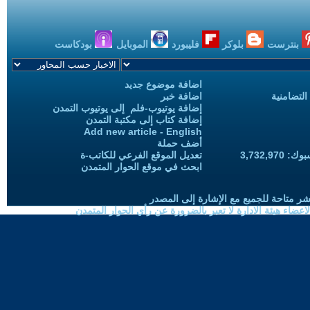
بنترست
بلوكر
فليبورد
الموبايل
بودكاست
اضافة موضوع جديد
التضامنية
اضافة خبر
إضافة يوتيوب-فلم إلى يوتيوب التمدن
إضافة كتاب إلى مكتبة التمدن
Add new article - English
أضف حملة
3,732,97
تعديل الموقع الفرعي للكاتب-ة
ابحث في موقع الحوار المتمدن
شر متاحة للجميع مع الإشارة إلى المصدر
ضاء هيئة الادارة لا تعبر بالضرورة عن رأي الحوار المتمدن