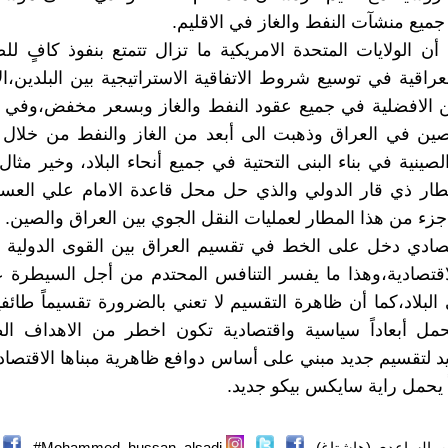
جميع منشآت النفط والغاز في الاقليم.
أن الولايات المتحدة الامريكية ما تزال تتمتع بنفوذ كافٍ 
راقية في توسيع شروط الاتفاقية الاستراتيجية بين البلدين،الا
ين في العراق وذهبت الى أبعد من الغاز والنفط من خلال 
صينية في بناء البنى التحتية في جميع أنحاء البلاد، وخير مثا
مطار ذي قار الدولي والذي حل محل قاعدة الامام علي العس
ء من هذا المطار لعمليات النقل الجوي بين العراق والصين.
تصادي دخل على الخط في تقسيم العراق بين القوى الدولي
اقتصادية،وهذا ما يفسر التنافس المحتدم من أجل السيطرة 
لبلاد،كما أن ظاهرة التقسيم لا تعني بالضرورة تقسيماً طائفياً
حمل أبعاداً سياسية واقتصادية تكون اخطر من الاهداف الط
لتقسيم جديد مبني على أساس دوافع ظاهرية مبناها الاقتصا
ً يحمل راية سايكس بيكو جديد.
الساعدي (هاشتاغ)
Mohammed_hussan_alsadi#