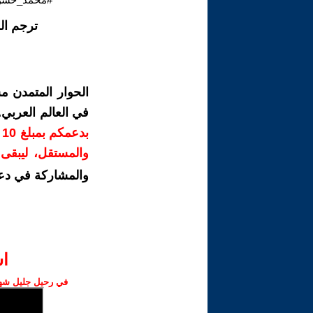
ترجم ال
الحوار المتمدن م
في العالم العربي
ب
والمستقل، ليبقى ص
والمشاركة في دع
ا‫
في رحيل جليل شهبا