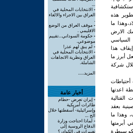
...
المواقع الاستكشافية
-
الانتخابات المحلية في
طوير هذه
العراق بين الاجراء والالغاء
.
لبلاد،وهذا ما
-
موقف العراق من الوضع
الاقليمي .
سك الارض
-
حكومة السوداني...تقييم
السياسي
موضوعي.
-
لم يبق لهم عذر!
إيقاف هذا
-
الانتخابات المحلية في
ل أبرز ما
العراق ونظرية الاتجاهات
الشاملة.
2 مليار دولار من خلال شركة
المزيد.....
 أحتياطات
طة اعدتها
أخبار عامة
 القتالية
-
إيران تعرض -حطام
طائرات أمريكية
لشركات الصينية بعقد
وإسرائيلية- أسقطتها خلال
مس سنوات، وهذا ما
الح ...
-
لماذا احتاجت وزارة
ي أبرمتها
الدفاع الروسية إلى
،والذي اعطى موسكو سيطرة
تغييرات في الكوادر؟