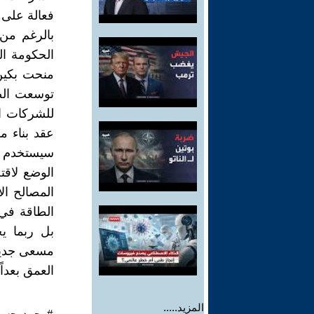
فعالة على 
بالرغم من 
الحكومة الع
توسعت الص
للشركات ال
عقد بناء 
سيستخدم جز
الوضع لاق
المصالح ال
الطاقة في ا
بل ربما ي
مسعى جديد 
العمق بعدا
المزيد.....
#محمد_حسن_