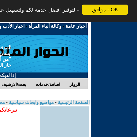
موافق - OK
لتوفير افضل خدمة لكم ولتسهيل عملي
أخبار عامة
-
وكالة أنباء المرأة
-
اخبار الأدب و
الموقع
يسارية
"من أج
حاز ال
إذا لديك
الزوار
اضافة/خدمات
بحث/الارشيف
الصفحة الرئيسية
-
مواضيع وابحاث سياسية
-
مح
تبرعاتكم