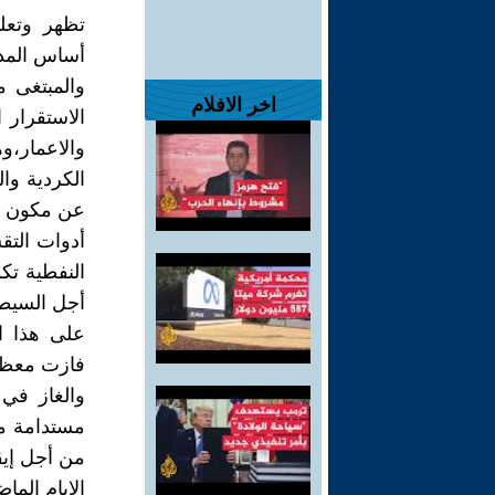
تظهر وتعلو
أساس المذه
والمبتغى م
اخر الافلام
الاستقرار 
والاعمار،
الكردية وا
عن مكون قو
أدوات التق
النفطية تك
أجل السيط
على هذا ال
فازت معظم 
والغاز في
من أجل إيق
الايام الم