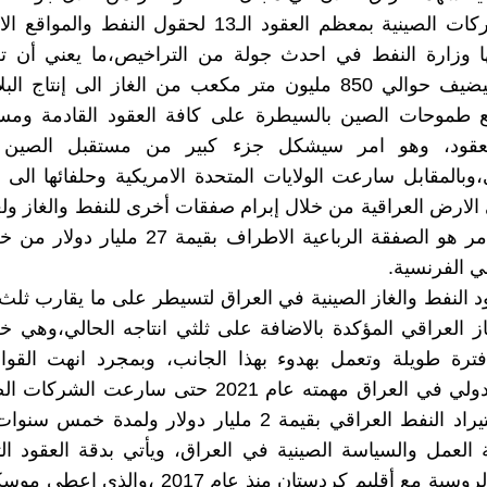
فازت الشركات الصينية بمعظم العقود الـ13 لحقول النفط و
ها وزارة النفط في احدث جولة من التراخيص،ما يعني أن ت
الحقول سيضيف حوالي 850 مليون متر مكعب من الغاز الى إنتاج ا
 طموحات الصين بالسيطرة على كافة العقود القادمة وم
 لعقود، وهو امر سيشكل جزء كبير من مستقبل الصين 
،وبالمقابل سارعت الولايات المتحدة الامريكية وحلفائها الى 
 الارض العراقية من خلال إبرام صفقات أخرى للنفط والغاز ولع
في هذا الامر هو الصفقة الرباعية الاطراف بقيمة 7
ي الفرنسية.
 النفط والغاز الصينية في العراق لتسيطر على ما يقارب ثلث
از العراقي المؤكدة بالاضافة على ثلثي انتاجه الحالي،وهي خ
ترة طويلة وتعمل بهدوء بهذا الجانب، وبمجرد انهت القوات
للتحالف الدولي في العراق مهمته عام 2021 حتى سارعت ا
صفقة لاستيراد النفط العراقي بقيمة 2 مليار دولار ولمدة خ
لعمل والسياسة الصينية في العراق، ويأتي بدقة العقود الت
الشركات الروسية مع أقليم كردستان منذ عام 2017 