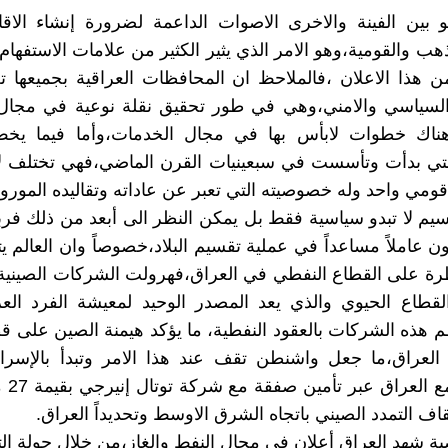
 بين الفينة والاخرى الاصوات الداعمة لضرورة إنشاء الاق
ب والقومية،وهو الامر الذي يثير الكثير من علامات الاستفهام 
ن هذا الاعلان ،فالملاحظ ان المحافظات العراقية بجميعها 
السياسي والامني،وهي في طور تحقيق نقلة نوعية في مجال ا
وهناك خطوات لابأس بها في مجال الخدمات،وأما فيما يخص
لتي بدأت وتأسست في سبعينيات القرن الماضي،فهي تختلف لأ
مي واحد وله خصوصيته التي تعبر عن عاداته وتقاليده الموروث
سيم لا تبدو سياسية فقط بل يمكن النظر الى أبعد من ذلك فربم
ون عاملاً مساعداً في عملية تقسيم البلاد،خصوصاً وان العالم 
رة على القطاع النفطي في العراق،فهرولت الشركات الصينية
قطاع الحيوي والذي يعد المصدر الوحيد لمعيشة الفرد العر
هذه الشركات بالعقود النفطية، ما يؤكد هيمنة الصين على ق
 العراق،ما جعل واشنطن تقف عند هذا الامر وتبدأ بالإسرا
مستدامة 
اف التمدد الصيني باتجاه الشرق الاوسط وتحديداً العراق.
اضية شهد العراق أعلان في مجال النفط والغاز،من خلال جولة ال