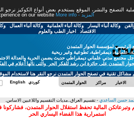
ة التصفح والنشر، الموقع يستخدم بعض أنواع الكوكيز نرجو النق
More info - المزيد
experience on our website
الفن
-
وكالة أنباء اليسار
-
وكالة أنباء العلمانية
-
وكالة أنباء العمال
-
وكا
الاقتصاد
-
اخبار الطب والعلوم
 الرئيسي لمؤسسة الحوار المتمدن
، علمانية، ديمقراطية، تطوعية وغير ربحية
ل مجتمع مدني علماني ديمقراطي حديث يضمن الحرية والعدالة الاجتم
حوار المتمدن على جائزة ابن رشد للفكر الحر والتى نالها أعلام في الفك
م مشاكل تقنية في تصفح الحوار المتمدن نرجو النقر هنا لاستخدام الموقع
كوردي
English
الاخبار
مراكز
الحوار المتمدن
مد حسن الساعدي
- تقسيم العراق..مديات التقسيم واللاعبين الاساس.
 وتبرعاتكن المالية تحفظ استقلال الحوار المتمدن، فشاركونا 
استمرارية هذا الفضاء اليساري الحر