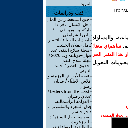
المزيد.....
Transl
كتب ودراسات
-
حين استيقظ رأس المال
داخل الإنسان .. قراءة
ماركسية ثورية في ... /
رياض الشرايطي
اعية، والمساواة
-
ابجديات العطاء / انتصار
كامل جفلان الخشت
م.
ساهم/ي معنا!
-
مجلة سلاح النقد، عدد
رار هذا المنبر الحر
جوان-جويلية-اوت 2026 /
مجلة سلاح النقد
معلومات التحويل
-
حقوق العصر / أحمد
التاوتي
-
قصة الأمراض المزمنة و
إفلاس الأطباء / عدنان
رضوان
Letters from the East /
-
عدنان رضوان
-
العولمة الرأسمالية:
جدل المجرد والملموس /
فاخر جاسم
الحوار المتمدن
-
سياسة حفار الساق / د.
خالد زغريت
-
الطائفية المتغلغلة في