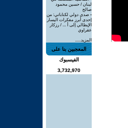
لبنان / حسين محمود
صالح
-
صدى دولي لكتاباتي: من
إحدى أبرز مفكرات اليسار
الإيطالي إلى أ ... / رزكار
عقراوي
المزيد.....
المعجبين بنا على
الفيسبوك
3,732,970