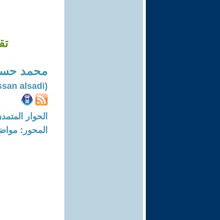
تق
محمد حسن
(Mohammed hussan alsadi)
الحوار المتمدن-العدد: 8104 - 24
المحور: مواض