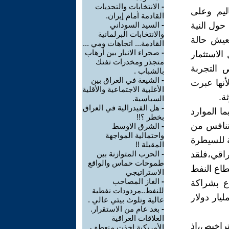
-
الانتخابات والتحديات
اليم وعلى
القادمة أمام إيران.
حول النية
-
السيد السوداني
والانتخابات البرلمانية
تعيش حالة
القادمة... اتجاهات ومي ...
-
صحراء الانبار بين أرهاب
لاستثمار
متجذر ومخدرات تفتك
 التجربة
بالشباب .
-
‏الشيعة في العراق بين
نها عبرت
الأغلبية الاجتماعية والأقلية
ة.
السياسية.
-
هل الفيدرالية في العراق
ا الموارد
بخطر ؟!!
يتنافس من
-
الشرق الاوسط
واحتمالية المواجهة
 للسيطرة
المقبلة !!
اقي،فلقد
-
‏الحرب المتوازنة بين
طموحات حماس والواقع
طاع النفط
الاستراتيجي
-
الغاز المصاحب
ع بشراكة
للنفط..مردودات نفطية
مع العراق عبر تأمين صفقة مع شركة توتال إنيرجي بقيمة 27 مليار دولار
عالية وتلوث بيئي عالي .
-
بعد عام من الاستقرار.
العلاقات العراقية
تراخيص،إذ
الأمريكية اخذت منعطف