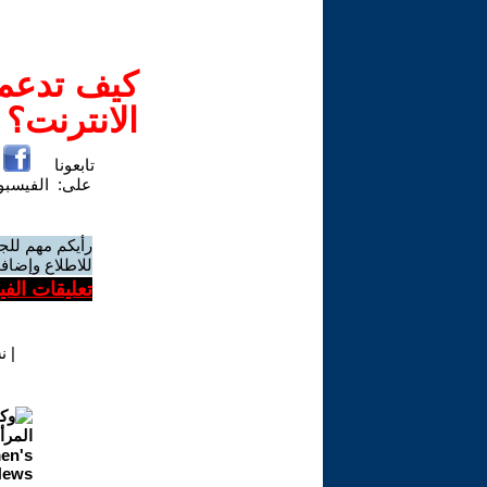
كيف تدعم-
الانترنت؟
تابعونا
على:
الفيسب
رأيكم مهم للج
للاطلاع وإضافة
تعليقات الف
|
ن