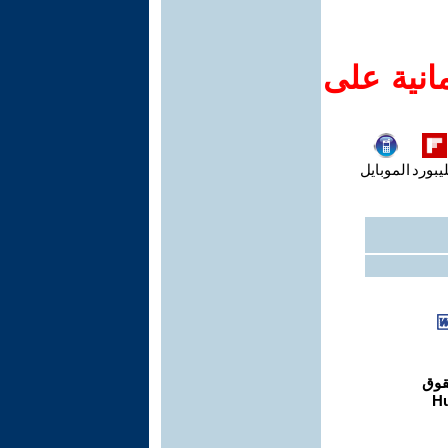
انية على
يبورد
الموبايل