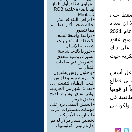
-
هواوي تطلق أول تلفاز
لها بإضاءة خلفية RGB
للضغط على
MiniLED
-
أمراض اللثة قد تنذر
 ان بغداد
بحالة صحية أكثر خطورة
مما نتصور
منحت بكين الافضلية في جميع عقود النفط والغاز وبسعر مخفض،وفي عام 2021
-
دراسة واسعة تنسف
منح عقود
الاعتقاد السائد بثبات
شخصية الإنسان
ل على ذلك
-
-فوردالاك-.. شاحنة
كرية،حيث
مسيرة روسية تتحدى
التشويش في ساحات
القتال ...
ة عل أسس
-
باحثون روس يطورون
خوارزمية مستوحاة من
على قطاع
النحل الطنان لتثبيت ال ...
-
بعد 5 أشهر من الحرب..
 او قومياً
بوادر اتفاق -وشيك- لفتح
ائفية،في
مضيق هرمز
-
الجيش اليمني يرد على
د ولكن في
هجمات معسكرات مأرب
-
الخارجية الأمريكية
تخصص مليار دولار لدعم
إدارة رئيس كولومبيا ...