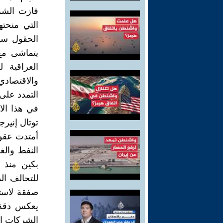
التي منحت
يتماشى مع
العراقية
والاقتصادي
التمدد على
توتال إنيرج
أمتدت عقود
النفط والغ
بكين منذ ف
يعكس دقة ا