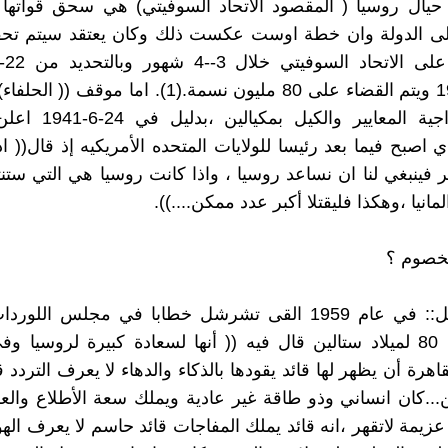
 حيال روسيا ( المقصود الاتحاد السوفيتي) هي سحق قواتها
لى الدولة وان خطة اوست عكست ذلك وكان يعتقد سيتم تحق
اكتوبر-1941 ويتم القضاء على 80 مليون نسمة.(1). اما مو
يمثل ازدواجية المعايير وال
 اصبح فيما بعد رئيسا للولايات المتحده الأمريكيه إذ قال(( اذا
صر فينبغي لنا ان نساعد روسيا ، واذا كانت روسيا هي التي ستنت
مانيا ،وهكذا فليقتلا أكبر عدد ممكن....)).
الخصوم ؟
1-- تشرشل:: في عام 1959 القى تشرشل خطابا في مجلس اللو
الذكري ال 80 لميلاد ستالين قال فيه (( أنها لسعادة كبيرة لروسيا
اهرة أن يظهر لها قائد يقودها بالذكاء والدهاء لا يعرف التردد ق
...كان انساني وذو طاقة غير عادية ويملك سعة الأطلاع والعل
زيمة لاتقهر ،انه قائد يملك المفاجات قائد حاسم لا يعرف الهوا