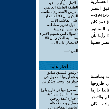
 العسكرية
-
الاول من ايار-- عيد
الطبقة العاملة العالمي
يق النصر
-
درس الانتصار ( بمناسبة
العسكري على الاتحاد السوفيتي خلال 3--4 شهور وبالتحديد من 22-6-1941---
الذكري ال 80 للانتصار
على الفاشية الا ...
قف (( الحلفاء)) فقد كان
-
حول تحرير مقاطعة
كيل بمكيالين ،بدليل في 24-6-1941 اعلن السناتور
كورسك الروسية
-
سؤال لمن يعنيهم الامر (
 رأينا بأن
بمناسبة الذكري ال 80
صر فعلينا
للانتصار على ال ...
المزيد.....
أخبار عامة
-
رئيس فنلندي سابق
ردات بمناسبة
يدعو أوروبا للدخول في
حوار مع روسيا ويذكر س
 وفي ظروفها
...
ائدا حازما
-
مصرع مهاجر حاول بلوغ
سبتة بطائرة شراعية
م والتبحر
-
خبازة تُنقذ زوجين
مسنّين بعد ملاحظة
دة... كان
غيابهما المفاجئ عن