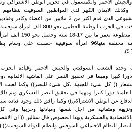
 والجيش الاحمر والكمسمول في تحرير الوطن الاشتراكي وطر
وكذلك الايمان الكبير لدى المواطنين السوفيت بنظامهم ا
وبحزبهم الشيوعي الذي قدم اكثر من 3 ملايين من اعضاء وكاد
بدليل شاركت في الحرب الوطنية العظمى نحو 800 الف
300 إمرأة متطوعة بعمر ما بين 17-18
على اوسمة مختلفة منها96 امرأة سوفيتية حصلت على وسام 
.
عبت وحدة الشعب السوفيتي والجيش الاحمر وقيادة الحزب
ورا كبيرا ومهما في تحقيق النصر على الفاشية الالمانيه ،
شعار (( كل شيء للجبهة ،كل شيء للنصر)) وكما لعبت الاي
 العلمية دورا كبيرا ومهما في تحقيق النصر العسكري وتم ذل
الدفاع عن الوطن الاشتراكي)) وكما رافق ذلك وجود قيادة سي
زيهة ومتفانية من اجل شعبها ومبادئها وحزبها وفي كل 
الاقتصادية والعسكرية وبهذا الخصوص قال ستالين (( ان الانتصا
نتصار للنظام الاجتماعي السوفيتي ولنظام الدولة السوفيتية)).(6).