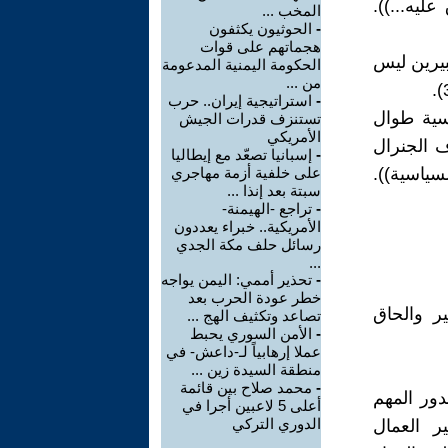
ليه...)).
المخب ...
-
الحوثيون يكثفون
هجماتهم على قوات
بيرين ليس
الحكومة اليمنية المدعومة
من ...
-
استراتيجية إيران.. حرب
وسية طوال
تستنزف قدرات الجيش
الأمريكي
 الجنرال
-
إسبانيا تصعّد مع إيطاليا
سياسية)).
على خلفية أزمة مهاجري
سبتة بعد إنذا ...
-
تراجع -الهيمنة-
الأمريكية.. خبراء يعددون
رسائل حلف مكة الجدي
...
-
تحذير أممي: اليمن يواجه
خطر عودة الحرب بعد
ر والحاق
تصاعد وتكثيف الهج ...
-
الأمن السوري يحبط
عملا إرهابياً لـ-داعش- في
منطقة السيدة زين ...
-
محمد صلاح بين قائمة
دور المهم
أعلى 5 لاعبين أجرا في
الدوري التركي
ر العمال