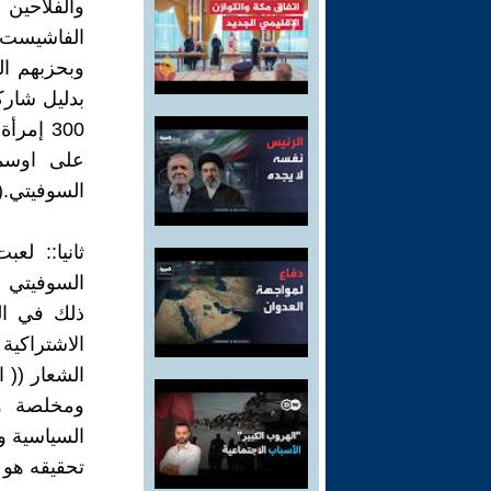
والفلاحين
الفاشيست 
السوفيتي.( 5)
ثانيا:: ل
السوفيتي د
ذلك في ال
الاشتراكية
الشعار (( 
ومخلصة ون
السياسية و
تحقيقه هو ا