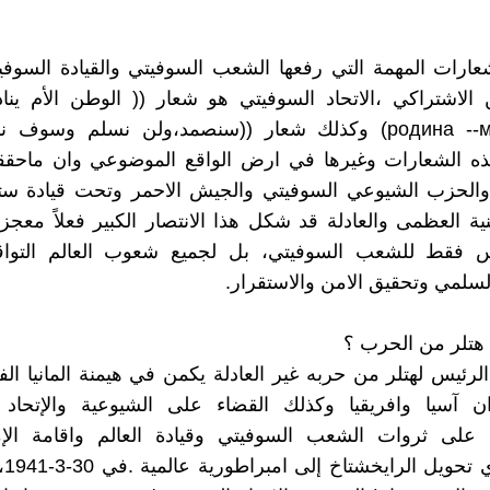
ارات المهمة التي رفعها الشعب السوفيتي والقيادة السوفيت
لاشتراكي ،الاتحاد السوفيتي هو شعار (( الوطن الأم يناد
родина --мат зовёт) وكذلك شعار ((سنصمد،ولن نسلم وسوف 
 الشعارات وغيرها في ارض الواقع الموضوعي وان ماحق
والحزب الشيوعي السوفيتي والجيش الاحمر وتحت قيادة ستا
ية العظمى والعادلة قد شكل هذا الانتصار الكبير فعلاً معجزة
يس فقط للشعب السوفيتي، بل لجميع شعوب العالم التواق
لسلمي وتحقيق الامن والاستقرار.
هتلر من الحرب ؟
لرئيس لهتلر من حربه غير العادلة يكمن في هيمنة المانيا ال
دان آسيا وافريقيا وكذلك القضاء على الشيوعية والإتحاد 
ذ على ثروات الشعب السوفيتي وقيادة العالم واقامة الإم
الالم