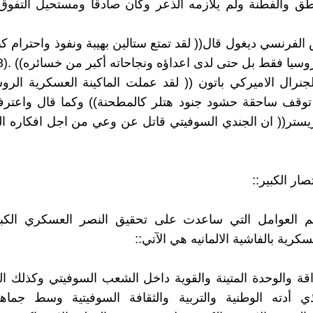
طق والفطنة ولم يلازمه الذعر وكان صادقا ومستحيل التفوق ع
س الفرنسي ديغول قال(( لقد تمتع ستالين بهيبة ونفوذ واحترام ك
سيا فقط بل حتى لدى اعداؤه ونجاحاته أكبر من خسائره)) .(3).
لجنرال الاميركي باتون (( لقد عملت الماكينة العسكرية الر
 توقف ساحقة حشود جنود هتلر كالمطحنة)) وكما قال واعترف
ريستر(( ان الجندي السوفيتي قاتل عن وعي من اجل افكاره ال
صار الكبير::
 العوامل التي ساعدت على تحقيق النصر العسكري الكبي
سكرية بالفاشية الالمانيه هي الآتي::
داقة والوحدة المتينة والقوية داخل الشعب السوفيتي وكذلك ال
ذي أدته الوطنية والتربية والثقافة السوفيتية وسط جماهي