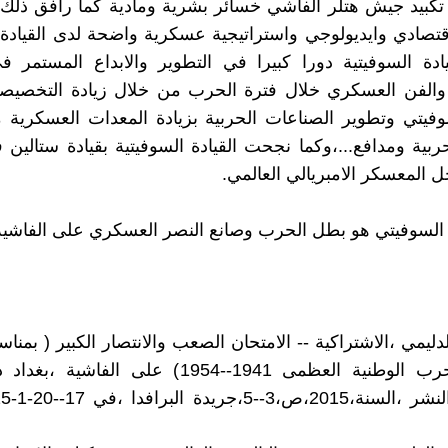
تكبيد جيش هتلر الفاشي خسائر بشرية ومادية كما رافق ذلك
صادي وايديولوجي واستراتيجية عسكرية واضحة لدى القيادة 
ادة السوفيتية دورا كبيرا في التطوير والابداع المستمر ف
والفن العسكري خلال فترة الحرب من خلال زيادة التخصيصات
وفيتي وتطوير الصناعات الحربية بزيادة المعدات العسكرية 
بية ومدافع...،وكما نجحت القيادة السوفيتية بقيادة ستالين
ل المعسكر الامبريالي العالمي.
لسوفيتي هو بطل الحرب وصانع النصر العسكري على الفاشية ال
لدليمي ،الاشتراكية -- الامتحان الصعب والانتصار الكبير ( بمنا
ال 70 للحرب الوطنية العظمى 1941--1954) على الفاش