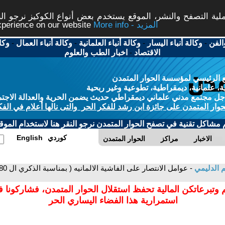
ة التصفح والنشر، الموقع يستخدم بعض أنواع الكوكيز نرجو النق
More info - المزيد
experience on our website
الفن
-
وكالة أنباء اليسار
-
وكالة أنباء العلمانية
-
وكالة أنباء العمال
-
وكا
الاقتصاد
-
اخبار الطب والعلوم
 الرئيسي لمؤسسة الحوار المتمدن
، علمانية، ديمقراطية، تطوعية وغير ربحية
ل مجتمع مدني علماني ديمقراطي حديث يضمن الحرية والعدالة الاجتم
حوار المتمدن على جائزة ابن رشد للفكر الحر والتى نالها أعلام في الفك
م مشاكل تقنية في تصفح الحوار المتمدن نرجو النقر هنا لاستخدام الموقع
كوردي
English
الاخبار
مراكز
الحوار المتمدن
 الدليمي
 وتبرعاتكن المالية تحفظ استقلال الحوار المتمدن، فشاركونا 
استمرارية هذا الفضاء اليساري الحر