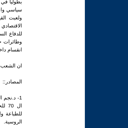
بطوليا في 
سياسي واقت
ولعبت القي
الاقتصادي 
للدفاع الس
وطائرات حر
انقسام داخ
ان الشعب ا
المصادر::
1- د.نجم ا
الروسية.