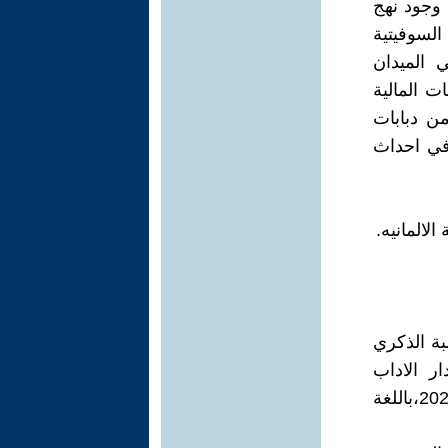
 وجود نهج
السوفيتية
ي الميدان
 المالية
من دبابات
 في احداث
المانيه.
سبة الذكري
ية ،بغداد دار الاداب
للطباعة والنشر ،السنة،2015،ص،3--5،جريدة البرافدا ،في 17--20-1-2025،باللغة