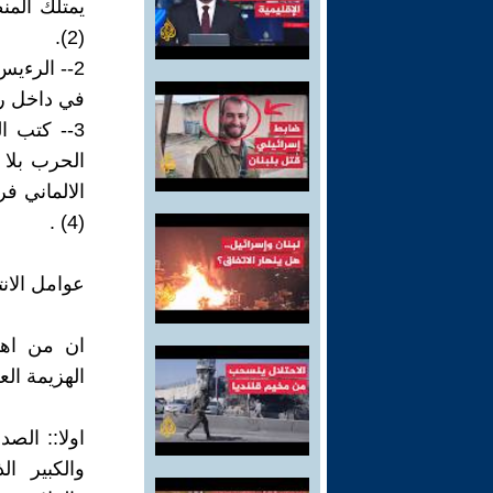
يمتلك المن
(2).
2-- الرءي
في داخل رو
3-- كتب ا
الحرب بلا
الالماني ف
(4) .
عوامل الانت
ان من اهم
الهزيمة الع
اولا:: الص
والكبير ال