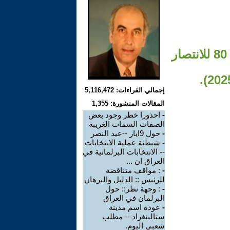
عوامل الانتصار على الفاشية الالمانيه ( بمناسبة الذكري ال 80 للانتصار
إجمالي القراءات: 5,116,472
المقالات المنشورة: 1,355
-
احذورا خطر وجود بعض
الصفات السمات الغريبة
-
حول 9ايار --عيد النصر
-
شيطنة عملية الانتخابات
-- الانتخابات البرلمانية في
العراق ان ...
-
: مواقف متناقضة
للرئيس :: الدليل والبرهان
-
: وجهة نظر:: حول
البرلمان في العراق
-
عودة اسم مدينة
ستالينغراد -- مطلب
شعبي اليوم.