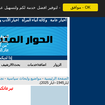
موافق - OK
لتوفير افضل خدمة لكم ولتسهيل عملي
أخبار عامة
-
وكالة أنباء المرأة
-
اخبار الأدب و
الموقع
يسارية
"من أج
حاز ال
إذا لديك
الزوار
اضافة/خدمات
بحث/الارشيف
الصفحة الرئيسية
-
مواضيع وابحاث سياسية
-
نجم
ايار1945--ايار 2025).
تبرعاتكم