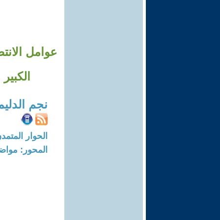
الكبير وال
نجم الدلي
الحوار المتمدن-العدد: 8337 - 5
المحور: مواض