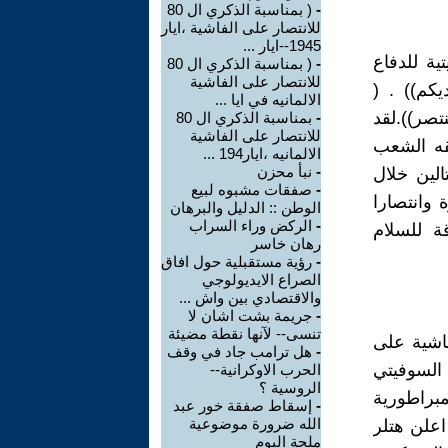
-
( بمناسبة الذكري ال 80
للانتصار على الفاشية ،ايار
1945--ايار ...
ية للدفاع
-
( بمناسبة الذكري ال 80
للانتصار على الفاشية
يكم)) . (
الالمانيه في ايا ...
ننتصر)).لقد
-
بمناسبة الذكري ال 80
للانتصار على الفاشية
قه الشعب
الالمانيه ،ايار194 ...
-
نبأ محزن
لين خلال
-
صفقات مشبوه لبيع
 وانتصارا
الوطن :: الدليل والبرهان
-
الركض وراء السراب
ة للسلام
رهان خاسر
-
رؤية مستقبلية حول افاق
الصراع الايديولوجي
والاقتصادي بين واش ...
-
جريمة بشت اشان لا
تنسى-- لآنها نقطة مضيئة
فاشية على
-
هل ترامب جاد في وقف
السوفيتي
الحرب الاوكرانية--
الروسية ؟
براطورية
-
إسقاط صفقة خور عبد
الله ضرورة موضوعية
انيه ،اي تحويل الرايخشتاخ إلى امبراطورية عالمية .في 30-3-1941،اعلن هتلر
ملحة اليوم