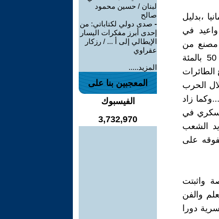
لبنان / حسين محمود
صالح
يا ،بدليل
-
صدى دولي لكتاباتي: من
 مؤسسة صناعية واعيد في
إحدى أبرز مفكرات اليسار
الإيطالي إلى أ ... / رزكار
ق المجاورة بناء نحو 7500 مؤسسة صناعية وتم نقل نحو1700 مصنع من
عقراوي
اوكرانيا إلى سيبيريا وبلغت نسبة العاملات في الإقتصاد الوطني نحو 50 بالمئة
المزيد.....
194 نحو 14 نوع من أنواع الطائرات
المعجبين بنا على
احمر خلال الحرب
10280 دبابة عسكرية...وكما زاد
الفيسبوك
جيش الاحمر من 5373000 في عام 1939 إلى 11500000عسكري في
3,732,970
ويد الشعب
تفوقه على
ة واثبتت
لم والفن
سرية دورا