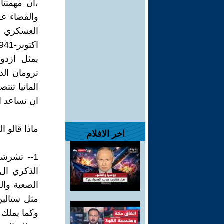
،ان مهمتنا
والقضاء ع
ترومان الذي
المانيا تنت
ان نساعد ال
ماذا قالو 
اخر الافلام
الصعبة والق
مثل ستالين
وكما يملك ع