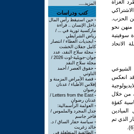
د الغزاة
المزيد.....
لاشتراكي
كتب ودراسات
ر وقياديين الحزب.
-
حين استيقظ رأس المال
داخل الإنسان .. قراءة
 امرأة سوفيتية منهن نحو
ماركسية ثورية في ... /
 سنة وحصل نحو 150 الف امرأة سوفيتية
رياض الشرايطي
-
ابجديات العطاء / انتصار
بطلة الاتحاد
كامل جفلان الخشت
-
مجلة سلاح النقد، عدد
جوان-جويلية-اوت 2026 /
مجلة سلاح النقد
-
حقوق العصر / أحمد
 الشيوعي
التاوتي
وقد انعكس
-
قصة الأمراض المزمنة و
إفلاس الأطباء / عدنان
ديولوجية
رضوان
ك من خلال
Letters from the East /
-
عدنان رضوان
اسية كفؤة
-
العولمة الرأسمالية:
الميادين
جدل المجرد والملموس /
فاخر جاسم
ر الذي تم
-
سياسة حفار الساق / د.
خالد زغريت
-
الطائفية المتغلغلة في