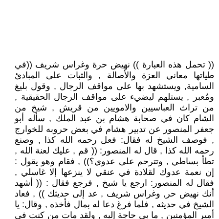
(( تحمل هذه العبارة )) نهيض حرة وغراس شريف ((في
طياتها معاني العزة والأصالة , والثبات على المبادئ
السامية, ويستشهد بها على مواقف الرجال , وقول بليغ
ومُعبر , يستلهم ليضيء على مواقف الرجال الحقيقية ,
من تراث العباسيين والامويين من قريش , شيخ من
الشام كان في صحابة هشام بن عبد الملك , سأله أبو
جعفر المنصور عن تدبير هشام في بعض حروبه للخوارج
, فوصف الشيخ له فقال: فعل رحمه الله كذا , وصنع
رحمه الله كذا , قال له المنصور: (( قم , عليك لعنة الله ,
تطأ بساطي , وتترحم على عدوي؟)) , فقام وهو يقول :
إن نعمة عدوك لقلادة في عنقي لا ينزعها إلا غاسلي ,
فقال له المنصور: ارجع يا شيخ , فرجع فقال : (( أشهد
أنك نهيض حر, وغراس شريف , عد إلى حديثك )) , فعاد
الشيخ في حديثه , فلما فرغ دعا له بمال فأخذه , وقال: يا
أمير المؤمنين , ما بي حاجة إليه , ولقد مات من كنت في