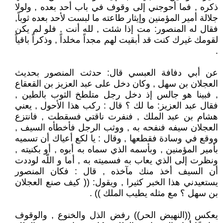
ذكره , فما أحوجني إلى وقوف في باب أحد بعده , ولولا
جلالة أمير المؤمنين وإيثار طاعته ما لبست لأحد بعده ثوباً,
فقال له المنصور: مت إذا شئت , لله أنت , فلو لم يكن
لقومك غيرك كنت قد أبقيت لهم مجداً مخلداً , وذكراً باقياً
.
عن أبي دفافة العبسي قال: حدثت المنصور بحديث
العجلان بن سهل , وكان دخل على عبد العزيز بن القعقاع
, فبينا هو جالس إذ دخل رجل متلطخ الثوب بالطين ,
فقال عبد العزيز: ما لك ؟ قال : ركب هذا الأحول , يعني
هشام بن عبد الملك , فنفرت ناقتي فسقطت , فانتزع
العجلان سيفه فنفحه به , ووثب الرجل فأخطأه السيف ,
ووقع في وسادة فقطعها , وقال : يا لكع أعياك أن تسميه
بأمير المؤمنين , وبأسمه الذي سماه به أبوه , أو بكنيته ,
ونظرت إلى الذي يعاب به فسميته به , أما و اللّه لوددت
أن السيف أخذ منك مآخذه , قال : فكان المنصور
يستعيدني هذا الخبر كثيرا , ويقول: (( كيف صنع العجلان
بن سهل ؟ مع مثله يطيب الملك )) .
يعكس ((النهيض الحر)) رفض الذل والخنوع , والوقوف