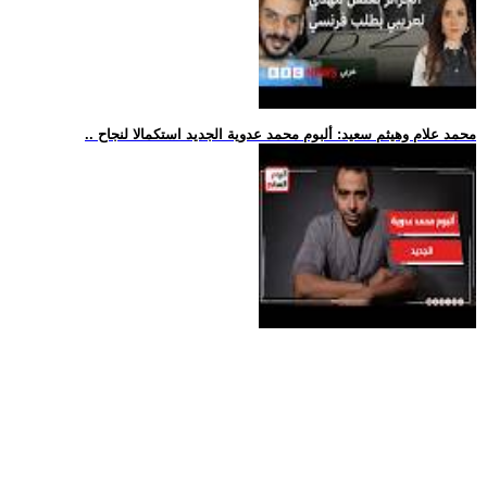
.. محمد علام وهيثم سعيد: ألبوم محمد عدوية الجديد استكمالا لنجاح