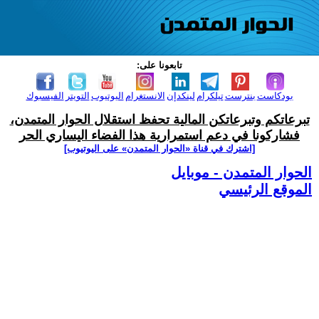
تابعونا على:
بودكاست
بنترست
تيلكرام
لينكدإن
الانستغرام
اليوتيوب
التويتر
الفيسبوك
تبرعاتكم وتبرعاتكن المالية تحفظ استقلال الحوار المتمدن،
فشاركونا في دعم استمرارية هذا الفضاء اليساري الحر
[اشترك في قناة ‫«الحوار المتمدن» على اليوتيوب]
الحوار المتمدن - موبايل
الموقع الرئيسي