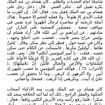
شامخًا أمام التحديات والظلم , كان هشام بن عبد الملك
يكره تقبيل اليد , حكى العتبي , قال : دخل رجل على
هشام بن عبد الملك فقبل يده , فقال: أفّ , إن العرب ما
قبلت الأيدي إلا هلوعاً , ولا فعلته العجم إلا خضوعاً , هناك
أمثلة تاريخية أو معاصرة لرجال أظهروا عزة نفس في
مواقف صعبة , مفضلين التضحية على التنازل عن
مبادئهم , عن إبراهيم بن أبي عَبْلة قال: أراد هشام أن
يوليني خراج مصر فأبيت , فغضب حتى اختلج وجهه ,
وكان في عينيه حول , فنظر إلي نظر منكر, وقال : لتلينَّ
طائعاً , أولتلينَّ مكرهاً , فأمسكت عن الكلام حتى سكن
غضبه , فقلت : يا أمير المؤمنين أتكلم؟ قال : نعم , قلت
: إن الله قال في كتابه العزيز: (( إِنَّا عَرَضْنَا الأَمَانَةَ عَلَى
السَّمَاوَاتِ وَالأَرْضِ وَالْجِبَالِ فَأَبَيْنَ أَنْ يَحْمِلْنَهَا)) ,(
الأحزاب: 72 ) , فوالله أمير المؤمنين ما غضب عليهن إذ
أبين , ولا أكرههن إذ كرهن , وما أنا بحقيق أن تغضب
عليّ إذ أبيت , وتكرهني إذا كرهت , فضحك وأعفاني.
كان هشام بن عبد الملك يقرب منه الأذكياء أصحاب
الحكمة والعقل الراجح , ذلك أنه لما أتته الخلافة سجد لله
شكراً , فلما رفع رأسه وجد الأبرش الكلبي واقفاً , فقال :
ما لك لم تسجد معي؟ فقال : يا أمير المؤمنين , رأيتك