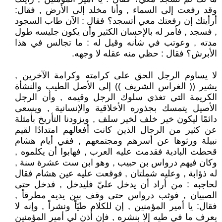
وقد رفعت إلى السماء , وأنا مخلد إلى الأرض , فقال:
أرأيتك إن رفعتك معي أتسجد؟ فقال : الآن طاب السجود
, فسجد , فأمر له بالإحسان الكثير وأن يكون جليسه طول
مدته , وعوتب في شأنه وقيل له : ما تجالس في هذا
الأبرش؟ فقال : حظي منه عقله لا وجهه.
لا يساوم الرجل الحق على كرامته وكرامة الآخرين ,
يشير (( الغراس الشريف )) إلى الأصل الطيب والنشأة
الكريمة التي تغذي سلوك الرجل وقيمه , وأن الرجل
الأصيل يتمسك بجذوره الأخلاقية والإنسانية , ويسعى
دائمًا ليكون خير خلف لخير سلف , ويزودنا التأريخ بأمثلة
عن كثير من الرجال الذين كانت أفعالهم امتدادًا لقيم
نبيلة ورثوها عن أسرهم ومجتمعهم , ففي أيام هشام
قحطت البادية فقدمت عليه العرب , فهابوا أن يكلموه ,
وكان فيهم درواس بن حبيب , وهو ابن ست عشرة سنة ,
له ذؤابة , وعليه شملتان , فوقعت عليه عين هشام فقال
لحاجبه : من أراد أن يدخل عليّ فليدخل , فدخل حتى
الصبيان , فوثب درواس حتى وقف بين يديه مطرقاً ,
فقال: يا أمير المؤمنين , إن للكلام طيّاً ونشراً , وإنه لا
يعرف ما في طيه إلا بنشره , فإن أذن لي أمير المؤمنين