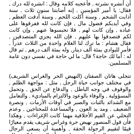
أن أنشره نشرته , فأعجبه كلامه وقال : انشره لله درك ,
فقال: يا أمير المؤمنين , إنه أصابتنا سنون ثلاث , سنة
أذابت الشحم , وسنة أكلت اللحم , وسنة أدقت العظم ,
وفي أيديكم فضول مال , فإن كانت لله ففرقوها على
عباده , وإن كانت لهم , فلا تحبسوها عنهم , وإن كانت
لكم فتصدقوا بها عليهم , فإن الله يجزي المتصدقين ,
فقال هشام : ما ترك لنا الغلام واحدة من الثلاث عذراً ,
فأمر للبوادي بمئة ألف دينار, وله بمئة ألف درهم , ثم قال
له : أما لك حاجة؟ قال: ما لي حاجة في نفسي دون عامة
المسلمين.
تتجلى هاتان الصفتان (النهيض الحر والغراس الشريف)
في مختلف جوانب حياة الرجل , مثل : مواجهة الظلم ,
والوقوف في وجه الباطل , والدفاع عن الحق , وتحمل
المسؤولية , والوفاء بالوعود والالتزام بالمباديء , والتعامل
مع الشدائد بالثبات والصبر في أوقات الأزمات , ونصرة
الضعيف , ومد يد العون , والمساعدة للمحتاجين , وعدم
التخلي عن القيم الأخلاقية مهما كانت الإغراءات , وهكذا
فأن قول المنصور نهيض حرة وغراس شريف يقدم معيارًا
قيمًا لتقييم الرجولة الحقة , وأهمية أن يسعى الرجال