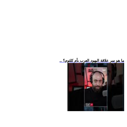
.. ما هو سر علاقة اليهود العرب بأم كلثوم؟