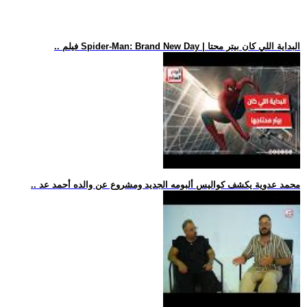
.. فيلم Spider-Man: Brand New Day | البداية اللي كان بيتر محتا
.. محمد عدوية يكشف كواليس ألبومه الجديد ومشروع عن والده أحمد عد