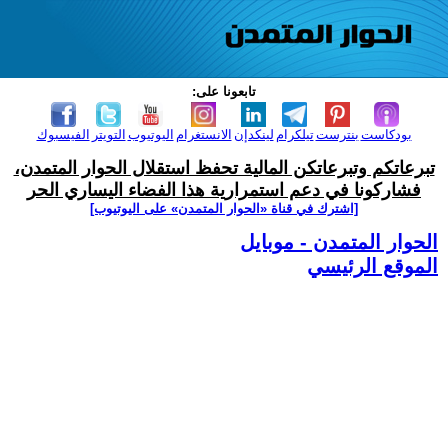
تابعونا على:
بودكاست
بنترست
تيلكرام
لينكدإن
الانستغرام
اليوتيوب
التويتر
الفيسبوك
تبرعاتكم وتبرعاتكن المالية تحفظ استقلال الحوار المتمدن،
فشاركونا في دعم استمرارية هذا الفضاء اليساري الحر
[اشترك في قناة ‫«الحوار المتمدن» على اليوتيوب]
الحوار المتمدن - موبايل
الموقع الرئيسي