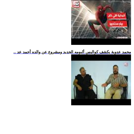
.. محمد عدوية يكشف كواليس ألبومه الجديد ومشروع عن والده أحمد عد