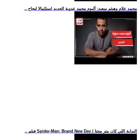
.. محمد علام وهيثم سعيد: ألبوم محمد عدوية الجديد استكمالا لنجاح
.. فيلم Spider-Man: Brand New Day | البداية اللي كان بيتر محتا