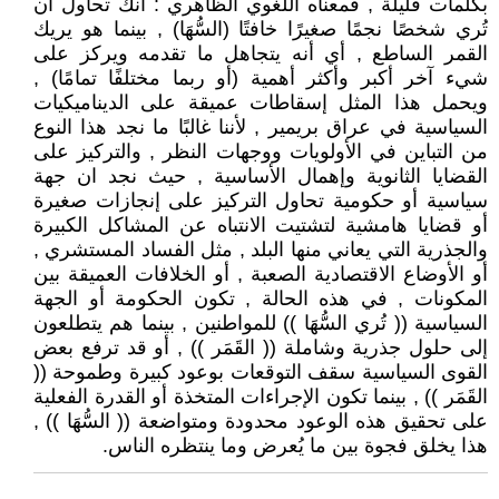
بكلمات قليلة , فمعناه اللغوي الظاهري : أنك تحاول أن
تُري شخصًا نجمًا صغيرًا خافتًا (السُّهَا) , بينما هو يريك
القمر الساطع , أي أنه يتجاهل ما تقدمه ويركز على
شيء آخر أكبر وأكثر أهمية (أو ربما مختلفًا تمامًا) ,
ويحمل هذا المثل إسقاطات عميقة على الديناميكيات
السياسية في عراق بريمير , لأننا غالبًا ما نجد هذا النوع
من التباين في الأولويات ووجهات النظر , والتركيز على
القضايا الثانوية وإهمال الأساسية , حيث نجد ان جهة
سياسية أو حكومية تحاول التركيز على إنجازات صغيرة
أو قضايا هامشية لتشتيت الانتباه عن المشاكل الكبيرة
والجذرية التي يعاني منها البلد , مثل الفساد المستشري ,
أو الأوضاع الاقتصادية الصعبة , أو الخلافات العميقة بين
المكونات , في هذه الحالة , تكون الحكومة أو الجهة
السياسية (( تُري السُّهَا )) للمواطنين , بينما هم يتطلعون
إلى حلول جذرية وشاملة (( القَمَر )) , أو قد ترفع بعض
القوى السياسية سقف التوقعات بوعود كبيرة وطموحة ((
القَمَر )) , بينما تكون الإجراءات المتخذة أو القدرة الفعلية
على تحقيق هذه الوعود محدودة ومتواضعة (( السُّهَا )) ,
هذا يخلق فجوة بين ما يُعرض وما ينتظره الناس.