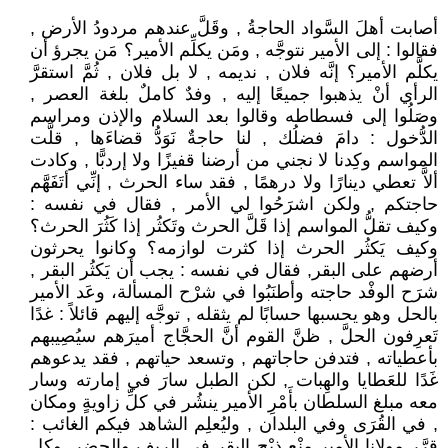
أصابت أهلَ السَّواد الحاجةُ , وقَلَّ عندهم مردودُ الأرض ,
فقالوا : إلى الأمير نتوجَّه , ومَن يكلِّم الأمير؟ مَن يجرؤ أن
يكلَّم الأمير؟ إنَّه فلان , نديمه , لا بل فلان , ثُمَّ استقرَّ
الرأي أنْ يذهبوا جميعًا إليه , وفدٌ كاملٌ بلغة العصر ,
وصَلُوا إلى فسطاطه وقالوا بعد السلام والإذن ومراسم
الدُّخول : دامَ فضلُك , لنا حاجةٌ نَوَدُّ قضاءَها , قلَّت
المواسم وكِدنا لا نجني من أرضنا قفيزًا ولا إردبًّا , وكادت
ألاَّ تعطي دينارًا ولا درهمًا , فقد ساء الحرث , إنِّي أتَفَهَّم
حاجتكم , ولكن اشرَحُوا لي الأمر , فقال في نفسه :
وكيف تقلُّ المواسم إذا قَلَّ الحرث وتَكثُر إذا كَثُرَ الحرث؟
وكيف يَكثُر الحرث إذا كثرت لوازمه؟ وكانوا يحرثون
أرضهم على البقر, فقال في نفسه : يجب أن يَكثُر البقر ,
شرَح الوفْد حاجته وأطنَبُوا في شرْح المسألة، وعَد الأمير
بالحل وهو يحسبها حسابًا لم يثقله , توجَّه إليهم قائلاً : غدًا
تَعرِفون الحلَّ , ظنَّ القوم أنَّ الحجَّاج أميرَهم سيُصِيبهم
بأعطياته , فتدفن حاجاتهم , وتسعد حياتهم , فقد يدعوهم
غَدًا للعَطايا والهِبات , لكن الطبل سارَ في إمارته وسار
معه مبلغ السلطان بأَمْرِ الأمير ينشُر في كلِّ زاويةٍ ومكان
, في القُرَى وفي البلدان , وليُعلِم الشاهد فيكم الغائب :
قرَّر مولانا الأمير منْع ذبْح البقر في الريف والحضر, وكل