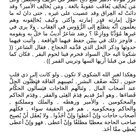
مَن يُخالِف يُعاقَب عقوبةً بالغة , ومَن يُخالِف الأمير؟ وقد
دانَتْ له العِراق وقد عصيت على غيره , حتى دانَ له ما
حوْل إمارته قدر إمارته وأكثر, وكيف يُخالِفونه وهم
يعلَمون أنَّه يتطلَّع إلى الرُّؤوس في العِقاب , ولا يرى في
غيرها مُؤدِّبًا ووازِعًا ؟ رصَد شاعرٌ أديبٌ ما حَلَّ به وبقومه
, فأوجز ذلك في بيتَيْن حفظ فيهما الواقعة , وأثبت فيهما
حدوثها وذكر الحل الذي قدَّمَه الحجاج , فقال الشاعر: ((
شكونا اليه حال السواد فحرم فينا لحوم البقر , فكان كما
قيل من قبلنا أريها السها وتريني القمر )) .
وهكذا لغير الله الشكوى لا تكون , ولو كانت إلى ذي قلب
حنون , لكنَّه ضعْف البشر , تُصِيبهم الفاقَة فيَظنُّون الحلَّ
عند أصحاب المال , وتَنالُهم الحاجات فيَسأَلون الحكَّام
قَضاءَها , وهو أمرٌ قديم قِدَمَ الغِنَى والفقر , وقِدَم الحاكم
والمحكومين , والأمير ورهطه , والملك ومملكته ,
والحاكم ومحكوميه , هم في الحقيقة سواء , فكلُّهم
أصحاب حاجات وإنْ أعطوا وإنْ أخَذُوا , ولا يُعقَل أنْ يُصبِح
صاحب الحاجة معطيًا مطلقًا وإنْ أعطى , فهو وإنْ أعطى
يُعطِي ممَّا أخَذ.