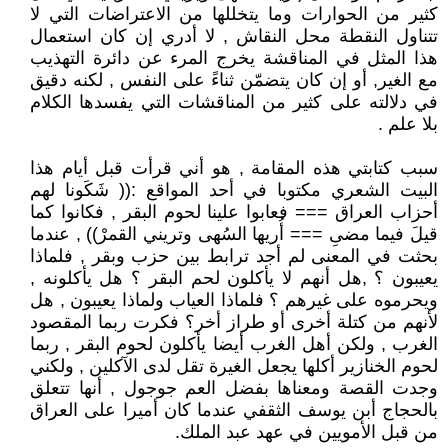
كثير من الحوارات وما يتخللها من الاعتراضات التي لا
تتناول النقطة محل النقاش , لا أدري إن كان استعمال
هذا المثل في المناقشة يخرج المرء عن دائرة التهذيب
مع الغير, أو إن كان يتضمّن ثناءً على النفس , لكنه دقيق
في دلالته على كثير من المناقشات التي يفسدها الكلام
بلا علم .
سبب كتابتي هذه المقامة , هو أني قرأت قبل أيام هذا
البيت الشعري مكتوبا في أحد المواقع :(( شَكَونا لهم
أحزاب العراق === فعابوا علينا لحوم البقر , فكانوا كما
قيلَ فيما مضىِ === أُريها السُهى وتريني القمرْ)) , عندما
بحثت في المعنى لم أجد ترابط بين حزب وبقر , فلماذا
يعيبون ؟ ,هل أنهم لا يأكلون لحم البقر ؟ هل يأكلونه ,
ويحرموه على غيرهم ؟ فلماذا العياب ولماذا يعيبون , هل
لأنهم من كتلة أخرى أو طراز أخر؟ فكرت ربما المقصود
الغرب , ولكن أهل الغرب أيضا يأكلون لحوم البقر , ربما
لحوم الخنازير أكلها يجعل الغيرة تقل لدى الآكلين , ولكني
وجدت القصة ومعناها بفضل العم جوجول , أنها تتعلق
بالحجاج أبن يوسف الثقفي عندما كان أميرا على العراق
من قبل الأمويين في عهد عبد الملك.