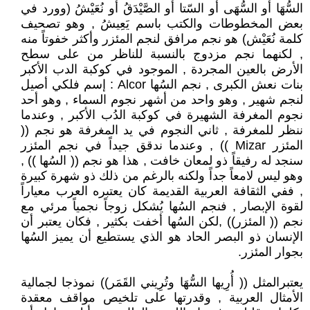
السُّهَا أو السُّهَى أو السّتا أو الصَّيْدَقُ أو نُعَيْشُ (وورد في
بعض المخطوطات والكتب باسم يَعِيشُ , وهو تصحيف
كلمة نُعَيْش) هو نجم مرافق لنجم المئزر وأكثر خفوتاً منه
, لكنهما نجم مزدوج بالنسبة للناظر من على سطح
الأرض بالعين المجردة , الموجود في كوكبة الدب الأكبر
بنات نعش الكبرى , نجم السُها Alcor : إسم فلكي أصيل
لنجم شهير , وهو واحد من أشهر نجوم السماء , وهو أحد
نجوم المغرفة الشهيرة في كوكبة الدُب الأكبر , وعندما
ننظر للمغرفة , ثاني النجوم في يد المغرفة هو نجم ((
المئزر Mizar )) , وعندما ندقق جيداً في نجم المئزر
سنجد له رفيقاً ذو لمعان خافت , هذا هو نجم (( السُها )) ,
وهو ليس لامعاً جداً ولكنه بالرغم من ذلك ذو شهرة كبيرة
, ففي الثقافة العربية القديمة كان يعتبره العرب معياراً
لقوة الإبصار , فنجم السُها يُشكل زوجاً نجمياً مرئي مع
نجم (( المئزر)) ,لكن السُها أخفت بكثير , فكان يعتبر أن
الإنسان ذو البصر الحاد هو الذي يستطيع أن يميز السُها
بجوار المئزر.
يعتبرالمثل (( أُرِيها السُّهَا وتُرِيني القَمَر)) نموذجا لجمالية
الأمثال العربية , وقدرتها على تلخيص مواقف معقدة