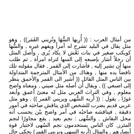
من أمثال العرب : (( أُرِيها السُّهَا وتُرِيني القَمَر)) , وهو
مثل يقال في البليد تشرح له أمراً ويفهم غيره , والسُّها
كويكب صغير في بنات نَعْش لا يكاد يُرى , وأصل المثل
أن رجلاً أشار بإصبعه إلى السها لتراه امرأة , ثم طلب
منها أن تشير إليه , فأشارت إلى القمر , فقال مقولته تلك
نافضاً يده منها , وهناك من الأمثال المترجمة المتداولة
بين الناس المثل القائل (( أشير الى القمر والأحمق ينظر
إلى اصبعي )) , ويقال أن أصله مثل صيني , ومعناه واضح
معلوم , وفي التراث العربي مثل له معنىً أعمق وأبعد
غورًا , يقول : (( أريه السُّهى ويريني القمر )) , وهو مثل
عربي قديم يضرب للشخص الذي يناقش صاحبَه في أمور
دقيقة , فيناقشه صاحبُه في أمر واضح بيّن يحسب أنه
محل النقاش , والسُّهى : نجم بعيد , يقع مجاورًا لنجم
المئرز, كان الناس يستخدمون نجم السُهى لاختبار قوة
أبصارهم , والمثال (أريه السهى ويريني القمر) يحكي حال