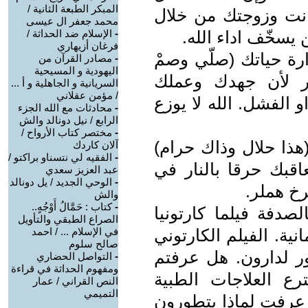
المبكر الطبعة الثانية /
نت وزوجتك من خلال
محمد جعفر ال عيسى
يسخّف اداء الله.
-
الإسلام ضد الحداثة /
فرغان أزيهاري
رة حياتك (صلّي وصمْ
-
مصادر القرآن من
اليهودية و المسيحية
ير لأن جهدك وعملك
السريانية و الجاهلية و أ ...
/ مؤمن عقلاني
 الفشل. الله لا يوزع
-
محادثات مع الله الجزء
الرابع / نيل دونالد والش
-
مختصر كتاب الأرواح /
(هذا حلال وذاك حرام)
آلان كاردك
-
الفقيه لي نتسناو براكتو /
اقبك حرقا بالنار في
عبد العزيز سعدي
-
الوحي الجديد / يل دونالد
رخ هملر.
والش
-
كتاب : حَمَّالُ أَوْجُهٍ..
دت بالصدفة فيلما كارتونيا
الصراع الطبقي والتأويل
نية. الفيلم الكارتوني
في الإسلام ... / احمد
صالح سلوم
ر لدارون. هل عرفتم
-
التواصل الحضاري
ومفهوم الحداثة في قراءة
رع العلاجات الطبية
النص القراني / عمار
التميمي
ل عرفت لماذا يتطورون