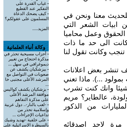
-
غياب القدرة على
التفكير عند القطيع
-
كيف يضحك الدعاة
للحديث معنا ونحن في
المسلمون على عقولكم؟
 ابيات الشعر التي
المزيد.....
 الحقوق وعمل محاميا
انت الى حد ما ذات
وكالة أنباء العلمانية
 تنجب وكانت تقول لنا
-
أحزاب مسيحية تحذر في
مذكرة احتجاج من تغيير
ديموغرافي في سهل ...
حف تنشر بعض اعلانات
-
بيزشكيان يكشف عن
صعوبات في التواصل مع
 بمولود ...). ماذا تعني
المرشد الأعلى مجتبى خا
...
شيئا وانك كنت تشرب
-
بزشكيان يكشف كواليس
موافقة المرشد الأعلى
ولودة، عالطاير؟ مريم
على مذكرة التفاهم
مليارات من الذكور
-
-لعب بالنار-.. دول عربية
وإسلامية تحذر من
تداعيات الإجراءات ...
-
على خلفية -تهديد وشيك
مرة لاحد اصدقائه
بالسيطرة الإسرائيلية على