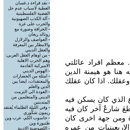
-
نقد قراءة د.غسان
العطية لاسباب عدم حل
القضية الفلسطينية
-
آلة الكذب الصهيونية
والحرب على غزة
-
الخرافة وصورة مع
رونالد ريغان
-
العواصف والزلازل
والامطار بين المعرفة
والعقل الديني
-
من اوهام العقل العربي:
وهم الحرب الاهلية
معظم افراد عائلتي
الاميركية القادمة
 هنا هو هيمنة الدين
-
الهوس الديني
-
امثلة من الحضارات
قلك. اذا كان عقلك
والمعتقدات، ايضا بين
الدين والعلم
-
العودة الى التزمت
الديني والمتعلمين من
ع الذي كان يسكن فيه
المتدينين
عَ شارعٌ آخر كان فيه
-
وفي الليلة الظلماء يُفتقد
ريمون شكّوري
دة ومن جهة اخرى كان
-
حاسوب الكم، عرب وين
طنبورة وين
اربعينيات من عمره
-
اللصوصية الادبية