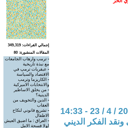
ي الحر
إجمالي القراءات: 349,319
المقالات المنشورة: 80
-
ترمب وارهاب الجامعات
مع نبذة تاريخية
-
عبقريات ترمپ في
الاقتصاد والسياسة
-
الكاريزما وترمب
والانتخابات الاميركية
-
من يخلق الاساطير
الدينية؟
-
الدين والتخويف من
العقاب
-
تشريع قانوني لنكاح
الاطفال
 ونقد الفكر الديني
-
العراق : ما اضيق العيش
لولا فسحة الامل