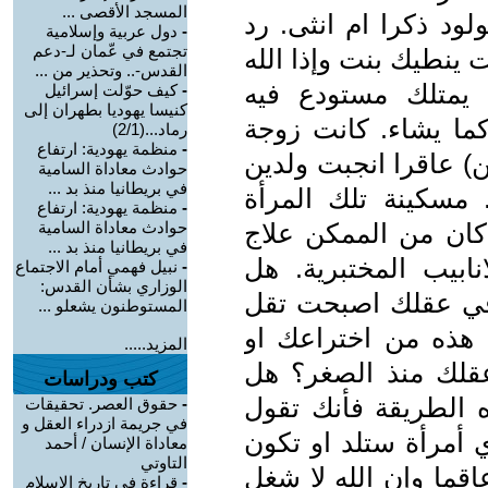
المسجد الأقصى ...
ود ذكرا ام انثى. رد
-
دول عربية وإسلامية
تجتمع في عّمان لـ-دعم
ت ينطيك بنت وإذا الله
القدس-.. وتحذير من ...
 يمتلك مستودع فيه
-
كيف حوّلت إسرائيل
كنيسا يهوديا بطهران إلى
كما يشاء. كانت زوجة
رماد...(2/1)
-
منظمة يهودية: ارتفاع
) عاقرا انجبت ولدين
حوادث معاداة السامية
في بريطانيا منذ بد ...
. مسكينة تلك المرأة
-
منظمة يهودية: ارتفاع
كان من الممكن علاج
حوادث معاداة السامية
في بريطانيا منذ بد ...
نابيب المختبرية. هل
-
نبيل فهمي أمام الاجتماع
الوزاري بشأن القدس:
ا في عقلك اصبحت تقل
المستوطنون يشعلو ...
) هذه من اختراعك او
المزيد.....
عقلك منذ الصغر؟ هل
كتب ودراسات
ه الطريقة فأنك تقول
-
حقوق العصر. تحقيقات
في جريمة ازدراء العقل و
 أمرأة ستلد او تكون
معاداة الإنسان / أحمد
التاوتي
قما وإن الله لا شغل
-
قراءة في تاريخ الاسلام