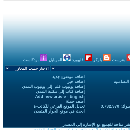
بنترست
بلوكر
فليبورد
الموبايل
بودكاست
اضافة موضوع جديد
التضامنية
اضافة خبر
إضافة يوتيوب-فلم إلى يوتيوب التمدن
إضافة كتاب إلى مكتبة التمدن
Add new article - English
أضف حملة
3,732,97
تعديل الموقع الفرعي للكاتب-ة
ابحث في موقع الحوار المتمدن
شر متاحة للجميع مع الإشارة إلى المصدر
ضاء هيئة الادارة لا تعبر بالضرورة عن رأي الحوار المتمدن