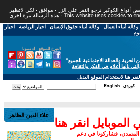
 أنواع الكوكيز نرجو النقر على الزر - موافق - لكي لاتظهر
This website uses cookies to ensure you ge
وكالة أنباء العمال
-
وكالة أنباء حقوق الإنسان
-
اخبار الرياضة
-
اخبار
لوم
التبرع للموقع - ادعمونا
حرية والعدالة الاجتماعية للجميع
"
تى نالها أعلام في الفكر والثقافة
قر هنا لاستخدام الموقع البديل
كوردي
English
علاء الدين الظاهر
لموبايل انقر هنا
 المتمدن، فشاركونا في دعم