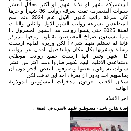
البيشمركة لشهر او ثلاثة شهور او أكثر فخلال العشر
سنوات المنصرمة تمت سرقة رواتب 36 شهراً وآخرها
كان سرقة راتب كانون الاول عام 2024 وتم منح
المتقاعدين بسرعة رواتب الشهر الاول والثاني والثالث
لسنة 2025 حتى ينسوا رواتب هذا الشهر المسروق ..!
ولما يسمعون صراخ المعترضين يقولون روحوا للمركز
فإننا لم نستلم منهم شيء ! لكن وزيرة المالية ارسلت
رسالة ونشرتها بكل مكان وبالتفصيل الممل عن رواتب
كل شهر وتبين انها ارسلت جميع رواتب موظفي
ومتقاعدي الاقليم اليهم لكنهم صاروا ومنذ اكثر من عشر
سنوات يسرقون بعضها ويصرفون البعض الآخر دون ان
يحاسبهم احد ودون ان يعرف احد اين تذهب لكن
سكان الاقليم يعرفون مدخرات المسؤولين الدولارية
الهائلة
اخر الافلام
.. إصابة شابين باعتداء مستوطنين عليهما بالضرب في الضفة