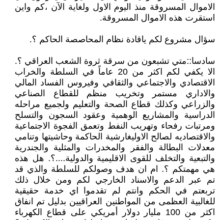
الاموال المسروقة منذ اليوم الاول ولغاية الآن ،كم واين
استقرت هذه الاموال المسروقة.
سؤال مشروع لكم ياقادة نظام المحاصصة الحاكم ؟.
سادسا::متي تشبعون من سرقة ثروة الشعب العراقي ؟.
الا يكفي لكم اكثر من 20 عاماً في السلطة والخراب
الاقتصادي والاجتماعي والثقافي وفيروس الفساد المالي
والاداري مستمر وتخريب منظم للقطاع الصناعي
والزراعي وكذلك قطاع الصحة والتعليم ولجميع مراحله
الدراسية والمشاريع الوهمية وعقود السجون والتسلح
ومرتبات رفحاء وتهريب النفط وتعمق الفجوة الاجتماعية
والاقتصاديه لصالح الاوليغارشية الحاكمة وحاشيتها وتنامي
معدلات البطالة والفقر والمخدرات والمثلية والجندرية
والتبعية والتخلف للقوى الاقليمية والدولية....؟. هل هذه
هي مهمتكم ؟. ام ان هدف وصولكم للسلطة والذي قد
تم عبر الدعم والاسناد الخارجي لكم ومن خلال ذلك
تربعتم في الحكم وانتم لم تقدموا اي خدمة حقيقية
للغالبية العظمى من المواطنين العراقيين بدليل تم انفاق
اكثر من 100 مليار دولار أمريكي على قطاع الكهرباء