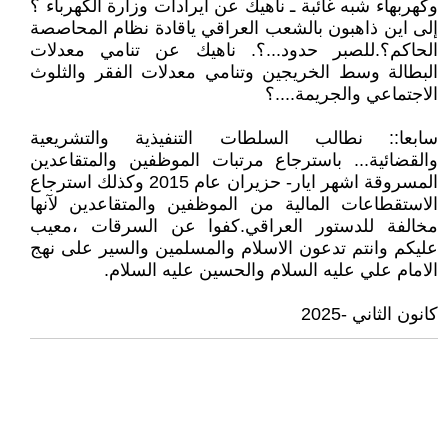
وكهربهاء شبه غائبة ـ ناهيك عن ايرادات وزارة الكهرباء ؟
إلى اين ذاهبون بالشعب العراقي ياقادة نظام المحاصصة
الحاكم؟.للصبر حدود...؟. ناهيك عن تنامي معدلات
البطالة وسط الخريجين وتنامي معدلات الفقر والثلوث
الاجتماعي والجريمة....؟
سابعا:: نطالب السلطات التنفيذية والتشريعية
والقضائية... باسترجاع مرتبات الموظفين والمتقاعدين
المسروقة اشهر ايار- حزيران عام 2015 وكذلك استرجاع
الاستقطاعات المالية من الموظفين والمتقاعدين لآنها
مخالفة للدستور العراقي.كفوا عن السرقات ،معيب
عليكم وانتم تدعون الاسلام والمسلمين والسير على نهج
الامام علي عليه السلام والحسين عليه السلام.
كانون الثاني -2025