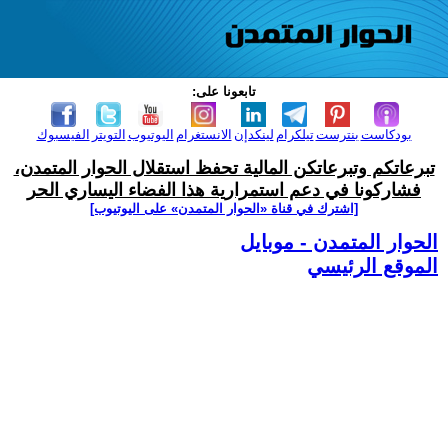
تابعونا على:
بودكاست
بنترست
تيلكرام
لينكدإن
الانستغرام
اليوتيوب
التويتر
الفيسبوك
تبرعاتكم وتبرعاتكن المالية تحفظ استقلال الحوار المتمدن،
فشاركونا في دعم استمرارية هذا الفضاء اليساري الحر
[اشترك في قناة ‫«الحوار المتمدن» على اليوتيوب]
الحوار المتمدن - موبايل
الموقع الرئيسي