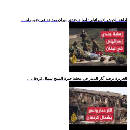
.. إذاعة الجيش الإسرائيلي: إصابة جندي بنيران صديقة في جنوب لبنا
.. الجزيرة ترصد آثار الدمار في محلية جبرة الشيخ شمال كردفان