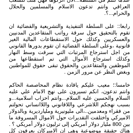
عندما كنتم في السلطة...الآن اتركوها فهي ملك للشعب
العراقي وانتم تدعون الاسلام والمسلمين والحلال
والحرام...؟.
رابعا:: على السلطة التنفيذية والتشريعية والقضائية ان
تقوم بالتحقيق حول سرقة رواتب المتقاعدين المدنيين
والعسكريين وكذلك حول الاستقطاعات المالية الغير
قانونية ،وعلى السلطة القضائية ان تقوم بدورها القانوني
من اجل استرجاع المرتبات التي سرقت وسط النهار
وكذلك استرجاع الأموال التي تم استقطاعها من
الموظفين والمتقاعدين والحقوق تبقى حقوق للمواطنين
وبغض النظر عن مرور الزمن .
خامسا:؛ معيب عليكم ياقادة نظام المحاصصة الحاكم
وانتم تدعون، انكم تسيرون على نهج الامام علي عليه
السلام والحسين عليه السلام...وانتم احزاب اسلامية...و
بسبب نهجكم اللاشرعي واللاقانوني واللاانساني تحولتم
من فقراء ومعدمين..،الى مليونيرية ومليارديرية وبالدولار
الاميركي واختلفت التقديرات حول الاموال المسروقة ما
بين 800 مليار دولار أمريكي إلى ترليون دولار أمريكي ؟ .
هناك حقيقة موضوعية وهي ان الاميركان يعرفون كل