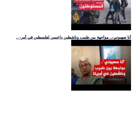
.. -أنا صهيوني-.. مواجهة بين طبيب وناشطين داعمين لفلسطين في أمر