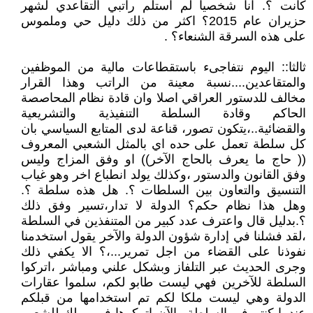
كانت ؟. انا شخصيا لم استلم راتبي التقاعدي لشهر
حزيران عام 2015؟ اكثر من ذلك دليل حي وملموس
على هذه السرقة الشنعاء؟ .
ثالثا:: اليوم نتفاجىء باستقطاعات مالية من الموظفين
والمتقاعدين....نسبة معينة من الراتب وهذا القرار
مخالف للدستور العراقي اصلا وان قادة نظام المحاصصة
الحاكم وقادة السلطة التنفيذية والتشريعية
والقضائية..،يتكون تصور، قناعة لدى المتابع السياسي بان
كل سلطة تعمل على حده اي بالمثل الشعبي المعروف
(( حاج ما يعرف بالحاج الآخر)) او وفق المزاج وليس
وفق القانون والدستور ،وكذلك يولد انطباع اخر وهو غياب
التنسيق والتعاون بين السلطات ؟. هل هذه سلطة ؟.
وهل هذا نظام حكم؟ الدولة لا تدار،تسير وفق ذلك
؟.بدليل قال واعترف عدد كبير من المتنفذين في السلطة
،لقد فشلنا في إدارة شؤون الدولة والآخر يقول استخدمنا
نفوذنا على القضاء من اجل تمرير...،؟ الا يكفي ذلك
وجرى الحديث عبر التلفاز وبشكل علني ومباشر ،اتركوا
السلطة للآخرين فهي ليست طابو لكم، سلموا عقارات
الدولة وهي ليست ملكا لكم تم استخدامها من قبلكم