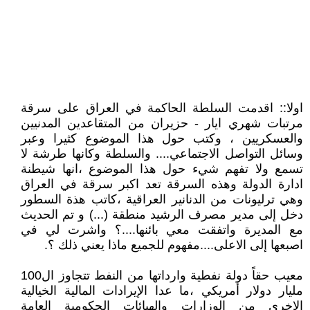
اولا:: اقدمت السلطة الحاكمة في العراق على سرقة
مرتبات شهري ايار - حزيران من المتقاعدين المدنيين
والعسكريين ، وكتب حول هذا الموضوع كثيرا وعبر
وسائل التواصل الاجتماعي.... والسلطة وكانها طرشة لا
تسمع ولا تفهم شيء حول هذا الموضوع ،انها شيطنة
ادارة الدولة وهذه السرقة تعد اكبر سرقة في العراق
وهي ترليونات من الدنانير العراقية ،كاتب هذة السطور
دخل إلى مدير مصرف الرشيد منطقة (...) و تم الحديث
مع المديرة واتفقت معي بائنها....؟ واشرت لي في
اصبعها إلى الاعلى....مفهوم للجميع ماذا يعني ذلك ؟.
معيب حقاً دولة نفطية وارداتها من النفط تتجاوز ال100
مليار دولار أمريكي ،ما عدا الإيرادات المالية الخيالية
الاخرى من الوزارات والهيائات الحكومية العامة