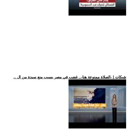
.. شبكات | -الصلاة ممنوعة هنا-.. غضب في مصر بسبب منع سيدة من ال