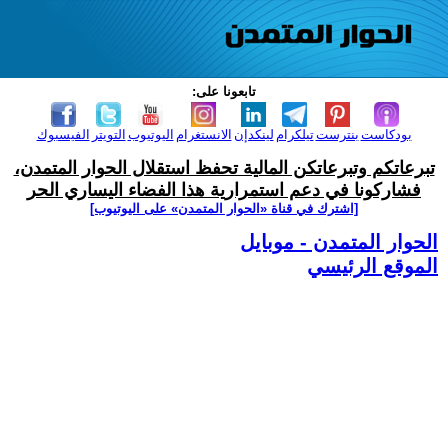
تابعونا على:
بودكاست
بنترست
تيلكرام
لينكدإن
الانستغرام
اليوتيوب
التويتر
الفيسبوك
تبرعاتكم وتبرعاتكن المالية تحفظ استقلال الحوار المتمدن،
فشاركونا في دعم استمرارية هذا الفضاء اليساري الحر
[اشترك في قناة ‫«الحوار المتمدن» على اليوتيوب]
الحوار المتمدن - موبايل
الموقع الرئيسي