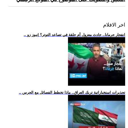
اخر الافلام
.. انفجار جرمانا.. حادث معزول أم حلقة في تصاعد التوتر؟ |نيوز زو
.. تحذيرات استخباراتية تربك العراق.. ماذا تخطط الفصائل مع الحرس