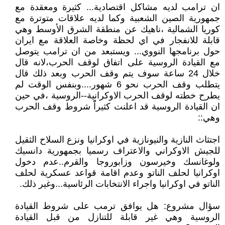
ان ترامب لديه مشاكل اقتصادية... كثيرة ومعقدة مع
جمهورية الصين الشعبية وكما لديه علاقات متوترة مع
كوريا الشمالية ،ناهيك عن منطقة الشرق الأوسط وهي
قابلة للانفجار في اي لحظة وخاصة العلاقة مع ايران
حول برنامجها النووي... ويستبعد من ان ترامب يتوصل
مع القيادة الروسية على اتفاق لوقف الحرب،لانه قال
خلال 24 ساعة سوف يتم وقف الحرب وبعد ذلك قال
يتطلب وقف الحرب نحو 6 شهور....وبنفس الوقت لم
يطرح خطته لوقف الحرب الاوكرانية--الروسية ،في حين
ان القيادة الروسية قد اعلنت كثيراًً شروط وقف الحرب
وهي::
اجتثاث النازية والنيونازية في اوكرانيا ونزع السلاح الثقيل
للجيش الاوكراني والاعتراف رسميا بجمهورية دانسيك
ولوغانسك وخيرسون وزابوروجا والقرم..عدم دخول
اوكرانيا لحلف الناتو وعدم اقامة قواعد عسكرية لحلف
الناتو في اوكرانيا واجراء الانتخابات الرئاسية...وغير ذلك.
سؤال مشروع: هل يوافق ترمب على شروط القيادة
الروسية وهي غير قابلة للتنازل من قبل القيادة