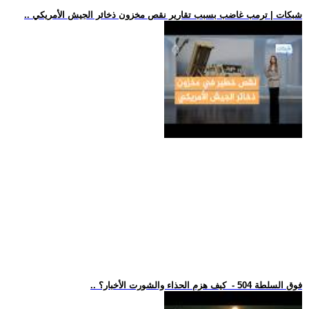
.. شبكات | ترمب غاضب بسبب تقارير نقص مخزون ذخائر الجيش الأمريكي
.. فوق السلطة 504 - كيف هزم الحذاء والشورت الأخبار؟