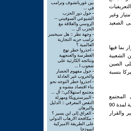
بين غورباتشوف وترامب
تعريفيات
في ...
-
حول دور الحزب
رار جنوني بامتياز وغير
الشيوعي السوفيتي --
 الصعيد
الروسي والعلاقة مع
الحزب ال ...
-
وجهة نظر :: هل سيخسر
ترامب حربه التجارية
العالمية ؟
 بما فيها
-
احذروا خطر نهج
ن الشعبية
الغطرسة والعنجهية
ونتائجه الكارثية على
على الصين
شعوب ا ...
-
حول مفهوم الحصار
اميركا بنسبة
والحروب غير العادلة
-
احذروا خطر التوجه نحو
بناء اقتصاد مشوه و
مجتمع استهلاكي:؛ ال ...
 المجتمع
-
البيرسترويكا ومهزلة
النقص المعرفي :: الدليل
الراسمالي الاميركي... التي تواجه ترامب ،تم تأجيل تنفيذ التعريفة الجمركية لمدة 90
والبرهان
ر والقرار
-
العراق إلى اين يسير ؟
-
مكافحة الارهاب الدولي
على الطريقة الاميركية
انموذجا