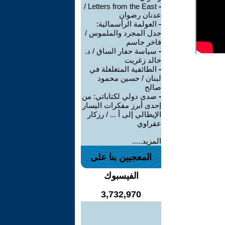
Letters from the East /
-
عدنان رضوان
-
العولمة الرأسمالية:
جدل المجرد والملموس /
فاخر جاسم
-
سياسة حفار الساق / د.
خالد زغريت
-
الطائفية المتغلغلة في
لبنان / حسين محمود
صالح
-
صدى دولي لكتاباتي: من
إحدى أبرز مفكرات اليسار
الإيطالي إلى أ ... / رزكار
عقراوي
المزيد.....
المعجبين بنا على
الفيسبوك
3,732,970