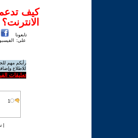
كيف تدعم-
الانترنت؟
تابعونا
على:
الفيسب
رأيكم مهم للج
للاطلاع وإضافة
تعليقات الف
|
ن