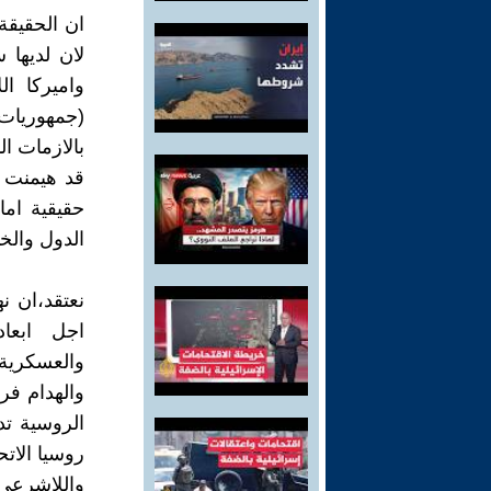
ان الحقيقة
لان لديها 
واميركا ال
(جمهوريات 
بالازمات ال
حقيقية ام
الدول والخا
نعتقد،ان 
اجل ابعا
والعسكرية..
والهدام فرو
الروسية تد
روسيا الاتح
واللاشرعي 