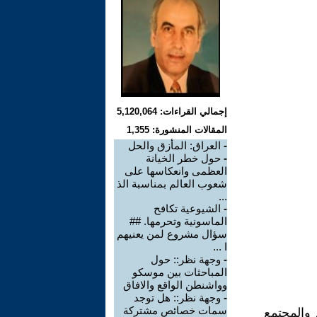
إجمالي القراءات: 5,120,064
المقالات المنشورة: 1,355
-
العراق: المأزق والحل
-
حول خطر الخيانة
العظمى وانعكاسها على
شعوب العالم بمناسبة الذ
...
-
الشيوعية تكافح
الماسونية وتحرمها. ##
سؤال مشروع لمن يعنيهم
ا ...
-
وجهة نظر:: حول
المباحثات بين موسكو
وواشنطن الواقع والافاق
-
وجهة نظر:: هل توجد
سمات خصائص مشتركة
ان الإقتصاد والمجتمع