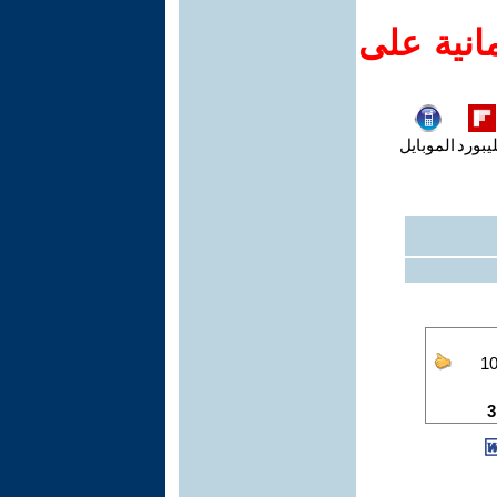
انية على
يبورد
الموبايل