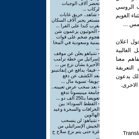
تحضر آلاف الوجبات
ب الروسي
لركاب ...
-
شاهد.. حريق غابات
اء الغويم
مستعر يجبر آلاف السكان
مس ...
بغرب كندا على الفرا ...
-
الحوثيون يزعمون شن
هجوم ضخم على قوات
ول اعلان
يمنية وسعودية في المخا
...
 الغالبية
-
نتنياهو يعلن عن موقف
فاهم معنا
إسرائيل من خطة ترامب
الأخيرة بشأن نزع س ...
التعريفة
-
-فيفا- يدافع عن إنفانتينو
بعد الكشف عن دفع
ذلك يدعون
-يويفا- تسوية مال ...
الاخرى.
-
بعد سحب عرض تعيينه..
جامعة مينيسوتا تدفع
تعويضا بـ250 ألف دو ...
-
القطط السوداء: بين
الخرافات والسحرة وعيد
الهالوين
-
نتنياهو: لن ينسحب
الجيش الإسرائيلي من
غزة حتى يتم نزع سلاح ح
Transl
...