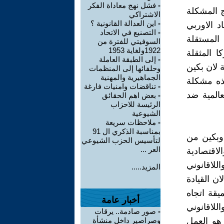
-
فشل نهج معاداة الفكر
ج المشكلة
الاشتراكي
-
اين العدالة القانونية ؟
د الاوربي
-
التصنيع في الاتحاد
 المستقلة
السوفيتي للفترة من
1922ولغاية 1953
ا المثقلة
-
إلى الطبقة العاملة
ة لان بكين
وحلفائها إلى المنظمات
الجماهيرية والمهنية
كي وهذه مشكلة
-
تناقضات وامنيات فارغة
المية ضد
-
بعض اهم الحقائق
الرئيسة للاحزاب
الشيوعية
-
ملاحظات سريعة
بمناسبة الذكري ال 91
وبكين من
لتأسيس الحزب الشيوعي
العر ...
قتصادية
للاقانوني
المزيد.....
ن القيادة
يقة اتجاه
أخبار عامة
للاقانوني
-
صور صادمة.. يرقات
 هو العمل
وصراصير داخل منشأة