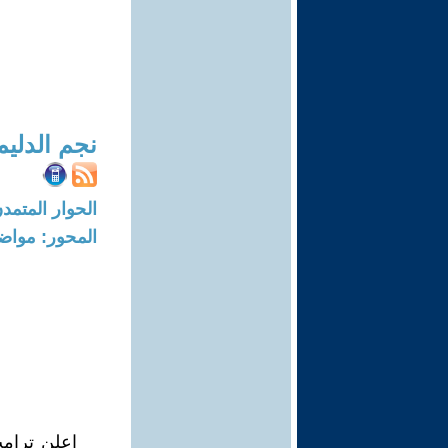
نجم الدلي
الحوار المتمدن-العدد: 8313 - 25
المحور: مواض