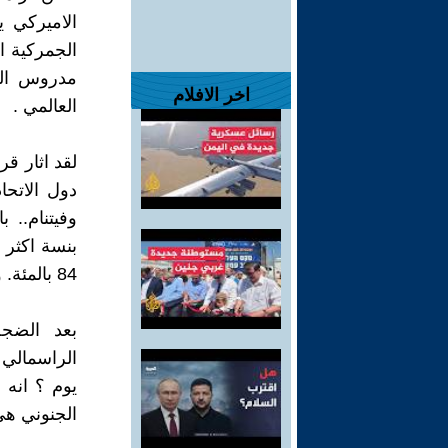
الاميركي 
مدروس الع
اخر الافلام
العالمي .
لقد اثار قر
دول الاتحا
وفيتنام.. 
84 بالمئة. والحرب لاتزال مستمرة بين اميركا وغالبية دول العالم.
بعد الضجة
يوم ؟ انه 
الجنوني هي 