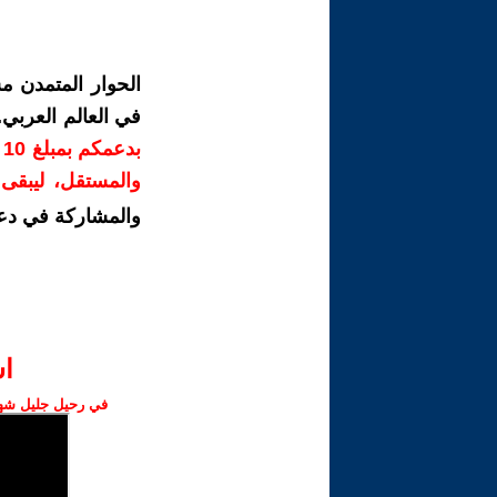
الحوار المتمدن م
في العالم العربي
ب
والمستقل، ليبقى ص
والمشاركة في دع
ا‫
في رحيل جليل شهبا