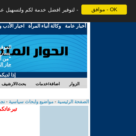
موافق - OK
لتوفير افضل خدمة لكم ولتسهيل عملي
أخبار عامة
-
وكالة أنباء المرأة
-
اخبار الأدب و
الموقع
يسارية
"من أج
حاز ال
إذا لديك
الزوار
اضافة/خدمات
بحث/الارشيف
الصفحة الرئيسية
-
مواضيع وابحاث سياسية
-
نجم
تبرعاتكم