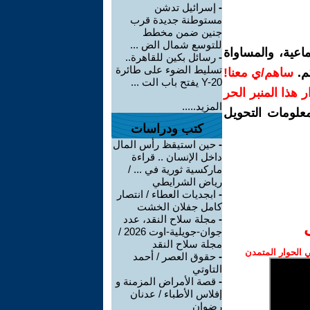
-
إسرائيل تدشن
مستوطنة جديدة قرب
جنين ضمن مخطط
للتوسع شمال الض ...
اعية، والمساواة
-
رسائل بكين للقاهرة..
تسليط الضوء على طائرة
م.
ساهم/ي معنا!
Y-20 يفتح باب الت ...
رار هذا المنبر الحر
المزيد.....
معلومات التحويل
كتب ودراسات
-
حين استيقظ رأس المال
داخل الإنسان .. قراءة
ماركسية ثورية في ... /
رياض الشرايطي
-
ابجديات العطاء / انتصار
كامل جفلان الخشت
-
مجلة سلاح النقد، عدد
جوان-جويلية-اوت 2026 /
مجلة سلاح النقد
الحوار المتمدن
-
حقوق العصر / أحمد
التاوتي
-
قصة الأمراض المزمنة و
إفلاس الأطباء / عدنان
رضوان