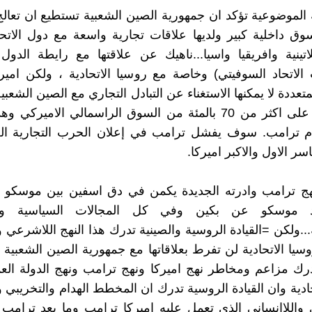
 الموضوعية تؤكد ان جمهورية الصين الشعبية تستطيع ان تعال
سوق داخلية كبير ولديها علاقات تجارية واسعة مع دول الاتحا
لاتينية وافريقيا واسيا...ناهيك عن علاقتها مع رايطة الدول
الاتحاد السوفيتي) وخاصة مع روسيا الاتحادية ، ولكن اميرك
متعددة لا يمكنها الاستغناء عن التبادل التجاري مع الصين الشعبي
قد هيمنت على اكثر من 70 بالمئة من السوق الراسمالي الامير
ام ترامب. سوف يفشل ترامب في إعلان الحرب التجارية الع
سر الاول والاكبر اميركا.
نهج ترامب وادرته الجديدة يكمن في دق اسفين بين موسكو 
د موسكو عن بكين وفي كل المجالات السياسية والا
.ولكن =القيادة الروسية والصينية تدرك هذا النهج اللاشرعي وا
سيا الاتحادية لن تفرط بعلاقاتها مع جمهورية الصين الشعبية لا
رك مزاعم ومخاطر نهج اميركا ونهج ترامب ونهج الدولة العم
ادية وان القيادة الروسية تدرك ان المخطط الهدام والتخريبي وا
واللاانساني الذي تعمل عليه اميركا ترامب وما بعد ترامب