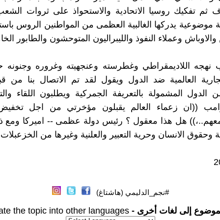
 ثم تفكيك روسيا الاتحادية والاستحواذ على ثروات الشع
 موضوعية يدركها الغالبية العظمى من المواطنين الروس باستثن
الاوباش وعملاء النفوذ والليبراليون المتوحشون والطابور الخا
ب نهجه اللاديمقراطي وغطرسته وعنجهيته وغروره وجنونه ح
ارية العالمية ضد الدول ويقول لقد تم الاتصال بنا من قبل
الدول المشمولة بالتعريفة الجمركية ويطلبون اللقاء والت
امب ((ان زعماء العالم يقبلون مؤخرتي من اجل تخفيض 
عهم..،)) هل هذا معقول ؟ رئيس دولة عظمى -- اميركا ومع 
 وحقوق الانسان وحرية التعبير والعلنية وغيرها من الخزعبلات 
#نجم_الدليمي (هاشتاغ)
موضوع إلى لغات أخرى -
ate the topic into other languages