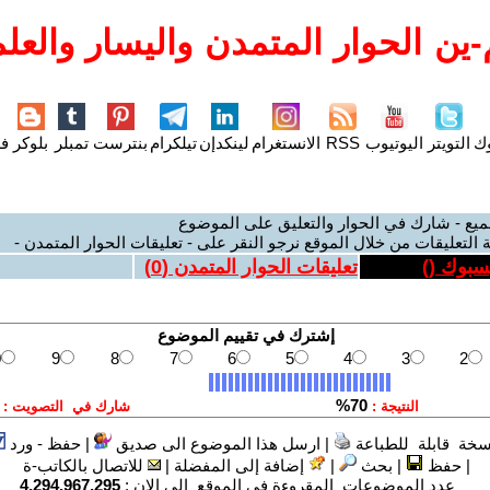
ين الحوار المتمدن واليسار والعلم
وك
التويتر
اليوتيوب
RSS
الانستغرام
لينكدإن
تيلكرام
بنترست
تمبلر
بلوكر
فل
ميع - شارك في الحوار والتعليق على الموضوع
 التعليقات من خلال الموقع نرجو النقر على - تعليقات الحوار المتمدن -
يسبوك (
)
تعليقات الحوار المتمدن (
0
)
سخة قابلة للطباعة
|
ارسل هذا الموضوع الى صديق
|
حفظ - ورد
|
حفظ
|
بحث
|
إضافة إلى المفضلة
|
للاتصال بالكاتب-ة
عدد الموضوعات المقروءة في الموقع الى الان :
4,294,967,295