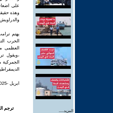
على اضعاف
وهذه حقيقة
والدراويش و
يهتم ترام
الحرب التج
العظمى من 
،ويقول تر
الجمركية م
الديمقراطية
ابريل -2025
ترجم ال
المزيد.....