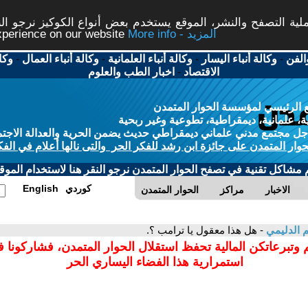
ة التصفح والنشر، الموقع يستخدم بعض أنواع الكوكيز نرجو النق
More info - المزيد
experience on our website
الفن
-
وكالة أنباء اليسار
-
وكالة أنباء العلمانية
-
وكالة أنباء العمال
-
وكا
الاقتصاد
-
اخبار الطب والعلوم
 الرئيسي لمؤسسة الحوار المتمدن
، علمانية، ديمقراطية، تطوعية وغير ربحية
ل مجتمع مدني علماني ديمقراطي حديث يضمن الحرية والعدالة الاجتم
حوار المتمدن على جائزة ابن رشد للفكر الحر والتى نالها أعلام في الفك
م مشاكل تقنية في تصفح الحوار المتمدن نرجو النقر هنا لاستخدام الموقع
كوردي
English
الاخبار
مراكز
الحوار المتمدن
 الدليمي
- هل هذا معقول يا ترامب ؟.
 وتبرعاتكن المالية تحفظ استقلال الحوار المتمدن، فشاركونا 
استمرارية هذا الفضاء اليساري الحر