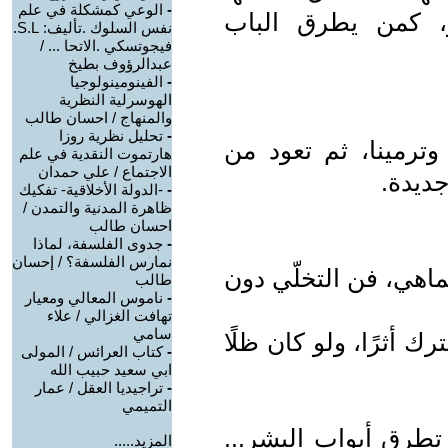
-
الوعي كمشكلة في علم
ر، كمن يطرق الباب
نفس السلوك .تأليف: S.L.
فيجوتسكي .الاتحا ... /
عبدالرؤوف بطيخ
-
الفينومينولوجيا
الهوسرلية النظرية
والمنهاج / احسان طالب
-
تحليل نظرية روزا
وترمينا، ثم تعود من
هارتموت النقدية في علم
الاجتماع / علي حمدان
ديدة.
-
-الدولة الأخلاقية- تفكيك
ظاهرة المدنية والتمدن /
احسان طالب
-
جدوى الفلسفة، لماذا
نمارس الفلسفة؟ / إحسان
تماهي، فن التخلّي دون
طالب
-
ناموس المعالي ومعيار
تهافت الغزالي / علاء
سامي
رك أثرًا، ولو كان ظلًا
-
كتاب العرائس / المولى
ابي سعيد حبيب الله
-
تراجيديا العقل / عمار
التميمي
تطرق أبواب البشر...
المزيد.....