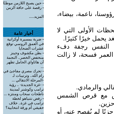
-
حين يصبح اللازمن موطنًا
-
رقصة على حافة الزمن
وسنا، ناعمة، بيضاء،
المزيد.....
حظات الأولى التي لا
أخبار عامة
د يحمل خيرًا كثيرًا.
-
ضربة بمسيرة أوكرانية
في العمق الروسي توقع
في النفس رجفة دفء
عشرات الضحايا
-
بطن مكشوف وجينز
 العمر فسحة، لا زالت
منخفض الخصر.. النجمة
آن هاثاواي الحامل تظهر
...
-
تحرك مصري مفاجئ في
رام الله.. وترتيبات لـ
-المرحلة الانتقالي ...
-
-غزة الجديدة- .. رؤية
قالي والرمادي.
ترامب وكوشنر لمدينة
مس مع قرص الشمس
ناطحات سحاب ومنتزه ...
-
رفض نتنياهو لخطة
حزين.
ترامب في غزة.. خلاف
حقيقي أم ورقة انتخابية؟
زنًا لم يُفصح عنه، أو
...