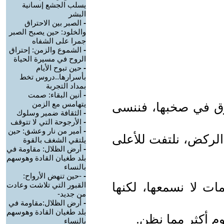
يسلب الجشع إنسانية
البشر
-
الصبر بين الاحتراق
والخلود: حين يصبح الصبر
جمرا على الشفاه
-
الشموع والزمن: إحتراق
الروح في مسيرة الحياة
-
حين تبوح الأيام
بأسرارها..دروس تخط
بمداد التجربة
-
أنين البقاء: صمت
يتهامس مع الزمن
غرق في صخبها، فننسى
-
الثقافة ضمير وسلوك
-
الأرجوحة التي لا تتوقف
-
أمير من نار وعشق: حين
الركض، نلتفت للأعلى
يلتقي الشغف بالقوة
-
أرض الظلال: مقاومة في
بلد طغيان القادة وهوسهم
بالنساء
-
-حين تنهض الأرواح:
ات لا نسمعها، لكنها
القبور التي تلاشت وعادت
من جديد-
-
أرض الظلال:مقاومة في
بلد طغيان القادة وهوسهم
وم أكثر مما نظن.
بالنساء