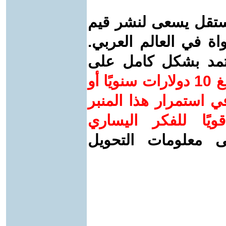
ستقل يسعى لنشر قيم
واة في العالم العربي.
عتمد بشكل كامل على
ساهم/ي معنا! بدعمكم بمبلغ 10 دولارات سنويًا أو
 استمرار هذا المنبر
ويًا للفكر اليساري
ى معلومات التحويل