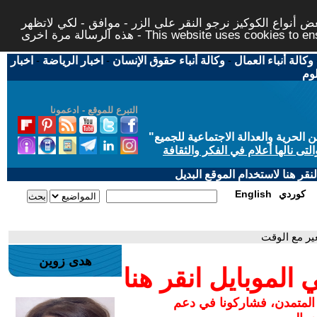
 أنواع الكوكيز نرجو النقر على الزر - موافق - لكي لاتظهر
This website uses cookies to ensure you ge
وكالة أنباء العمال
-
وكالة أنباء حقوق الإنسان
-
اخبار الرياضة
-
اخبار
لوم
التبرع للموقع - ادعمونا
حرية والعدالة الاجتماعية للجميع
"
تى نالها أعلام في الفكر والثقافة
قر هنا لاستخدام الموقع البديل
كوردي
English
ير مع الوقت
هدى زوين
لموبايل انقر هنا
 المتمدن، فشاركونا في دعم