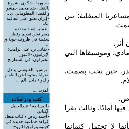
-
سوريا.. شكوى -شروع
بالقتل- ضد محمد حمشو
والقضاء المعلوماتي ي ...
شاعرنا المتقلبة: بين
-
إيران تعلق على اتفاقية
صمت.
مكة
-
عملية إنقاذ معقدة..
مصر تعلن تعويم وقطر
سفينة في ظروف جوية ق
 أثر.
...
-
بقائي يرد على ترامب:
مادي، وموسيقاها التي
الإيرانيون -لاعبون
محترفون- في الشطرنج
...
حذر، حين نحب بصمت،
-
تونس.. الغنوشي يدخل
إضرابا مفتوحا عن الطعام
م.
والدواء داخل الم ...
المزيد.....
اص.
كتب ودراسات
-
البساطة / عبدالجليل
يها أمانًا، وثالث يقرأ
الكناني
-
أحمد رباص / كتاب هيغل
:قراءة جماعية جديدة في
ها لا تحتمل كتمانها
"فينومينولوجيا الروح"