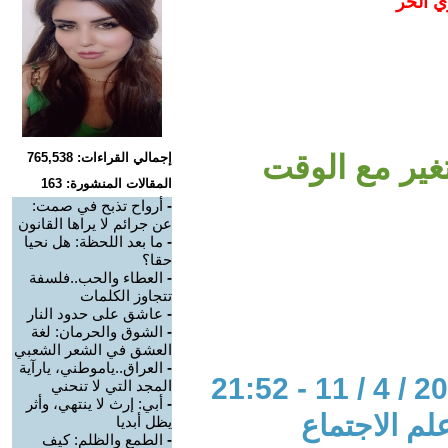
ي الحر
غير مع الوقت
إجمالي القراءات: 765,538
المقالات المنشورة: 163
-
أرواح تذبح في صمت:
عن جرائم لا يراها القانون
-
ما بعد اللحظة: هل نحيا
حقا؟
-
العطاء والحب..فلسفة
تتجاوز الكلمات
-
عاشق على حدود النار
-
الشوق والحرمان: لغة
العشق في الشعر الشعبي
-
العراق..ياموطني، يارآية
المجد التي لا تنحني
-
أبي: إرث لا ينتهي، وأثر
لم الاجتماع
يظل أبديا
-
الطمع والظلم: كيف