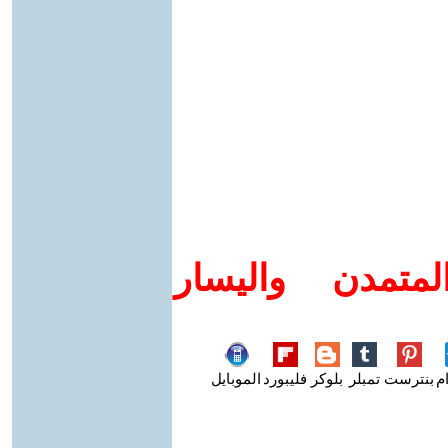
متمدن واليسار
م
بنترست
تمبلر
بلوكر
فليبورد
الموبايل