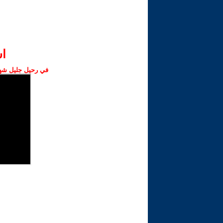
ا‫
في رحيل جليل شهبا