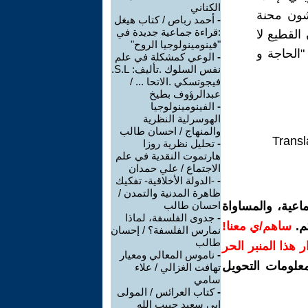
الكناني
شون محنة
-
أحمد رباص / كتاب هيغل
:قراءة جماعية جديدة في
القطيع لا
"فينومينولوجيا الروح"
"الحاجة و
-
الوعي كمشكلة في علم
نفس السلوك .تأليف: S.L.
فيجوتسكي .الاتحا ... /
عبدالرؤوف بطيخ
-
الفينومينولوجيا
الهوسرلية النظرية
والمنهاج / احسان طالب
Transl
-
تحليل نظرية روزا
هارتموت النقدية في علم
الاجتماع / علي حمدان
-
-الدولة الأخلاقية- تفكيك
ظاهرة المدنية والتمدن /
اعية، والمساواة
احسان طالب
-
جدوى الفلسفة، لماذا
م.
ساهم/ي معنا!
نمارس الفلسفة؟ / إحسان
طالب
رار هذا المنبر الحر
-
ناموس المعالي ومعيار
معلومات التحويل
تهافت الغزالي / علاء
سامي
-
كتاب العرائس / المولى
ابي سعيد حبيب الله