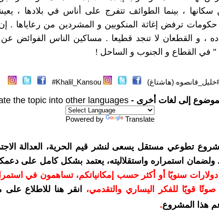
سكانها ، بينما الطوائف تتفرج على أناس في بلادها ، يعي
حكومات ترفض إغاثة المنكوبين و المشردين من رعاياها . إن 
ه ، و القطعان لا تنجد قطيعا . مساكين الناس الفوائض عن 
" في القطاع و الجنوب و الساحل !
خليل_قانصوه (هاشتاغ)
Khalil_Kansou#
موضوع إلى لغات أخرى -
ate the topic into other languages
Powered by
Translate
شروع تطوعي مستقل يسعى لنشر قيم الحرية، العدالة الاجتم
. ولضمان استمراره واستقلاليته، يعتمد بشكل كامل على دعمك
دعمكم بمبلغ 10 دولارات سنويًا أو أكثر حسب إمكانياتكم، تساهمون في استم
وتًا قويًا للفكر اليساري والتقدمي
،
انقر هنا للاطلاع على 
م هذا المشروع
.