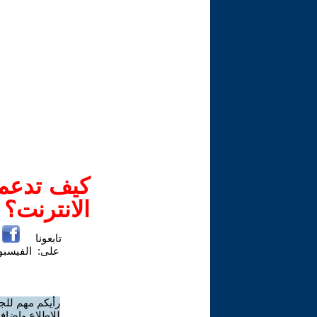
كيف تدعم-
الانترنت؟
تابعونا
على:
الفيسب
رأيكم مهم للج
للاطلاع وإضافة