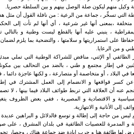
ة وكيل منهم ليكون صلة الوصل بينهم و بين السلطة حصريا.
ة التي تسخِّر ، جماعة من الرعية : من نافلة القول أن مثل ه
تخلفة ،بمعنى أنها غير شرعية ، أي أنها لم تأت إلى الحك
قراطية ، ينبني عليه أنها بالقطع ليست وطنية و بالتالي ت
فاظا على استمراريتها و سلامتها ، والتضحية بما يلزم لضمان
ني و من الرعايا.
ز الطائفي أو الإثني، مناقض للشراكة الوطنية التي تملي مبدئي
طنين في إطار مجتمع و طني ، بالضد من التحالف بين مكونا
 في البلاد ، أو متخاصمة أو متصارعة ، و لكنها عاجزة دائما ،
 عن كسر قواقعها و الانضمام إلى العمل المشترك في إطا
نجم عنه أن العلاقة التي تربط طوائف البلاد فيما بينها ، لا تصم
سياسية و الاقتصادية و المصيرية ، ففي بعض الظروف يتغير
ف إلى الأنانية و الانتهازية.
 ليس من حاجة إلى إطالة و توسع فالدلائل و البراهين عديدة 
اتلة و المدمرة للعصبيات الطائفية في بلدان المشرق ، على ص
ض لها طائفة هنا و حرب إبادة ضد جماعة هناك ، وحصار تجوي