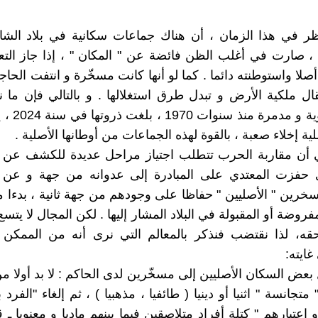
ظر في هذا الزمان ، أن هناك جماعات سكانية في بلاد الشا
 ، صارت في أغلب الظن فائضة عن " المكان " ، إذا جاز التعب
لا واستوطنته دائما . كما لو أنها كانت مسخّرة و انتفت الحاجة
تقال ملكية الأرض و تبدل طرق استغلالها . و بالتالي فإن ما
حروب دموية و م
ية إخلاء صعبة ، بالقوة لهذه الجماعات من أوطانها الأصلية .
ي أن مقاربة الحرب تتطلب اجتياز مراحل عديدة للكشف عن ا
لدي حفزت المعتدي على المبادرة إلى عدوانه من جهة و عن
خرين " الأصليين " حفاظا على وجودهم من جهة ثانية ، بدء
فروضة أو المقبولة في البلاد المشار إليها . لكن المجال لا يتسع 
قه، لذا نقتضب فنذكر بالمعالم التي نرى أنه من الممكن
غايته:
 بعض السكان الأصليين إلى مسخّرين لدى الحاكم : لا بد أولا م
متجانسة " اثنيا أو دينيا ( طائفيا ، مذهبيا ) ، ثم إلغاء "الفرد 
 اعتبارهم " كتلة أفراد متلاصقين فيما بينهم ماديا و معنويا ـ 