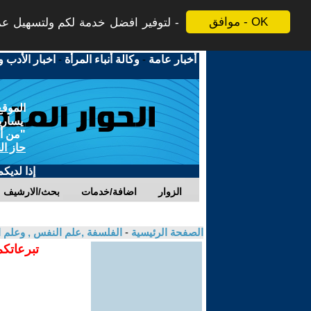
موافق - OK
لتوفير افضل خدمة لكم ولتسهيل عملي
أخبار عامة
-
وكالة أنباء المرأة
-
اخبار الأدب و
الموقع
يسارية
"من أج
حاز ال
إذا لديك
الزوار
اضافة/خدمات
بحث/الارشيف
الصفحة الرئيسية
-
الفلسفة ,علم النفس , وعلم ا
تبرعاتكم