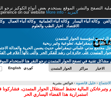
ة التصفح والنشر، الموقع يستخدم بعض أنواع الكوكيز نرجو النق
More info - المزيد
experience on our website
الفن
-
وكالة أنباء اليسار
-
وكالة أنباء العلمانية
-
وكالة أنباء العمال
-
وكا
الاقتصاد
-
اخبار الطب والعلوم
 الرئيسي لمؤسسة الحوار المتمدن
، علمانية، ديمقراطية، تطوعية وغير ربحية
ل مجتمع مدني علماني ديمقراطي حديث يضمن الحرية والعدالة الاجتم
حوار المتمدن على جائزة ابن رشد للفكر الحر والتى نالها أعلام في الفك
م مشاكل تقنية في تصفح الحوار المتمدن نرجو النقر هنا لاستخدام الموقع
كوردي
English
الاخبار
مراكز
الحوار المتمدن
لاجتماع
-
خليل قانصوه
- فوائض بشرية
 وتبرعاتكن المالية تحفظ استقلال الحوار المتمدن، فشاركونا 
استمرارية هذا الفضاء اليساري الحر