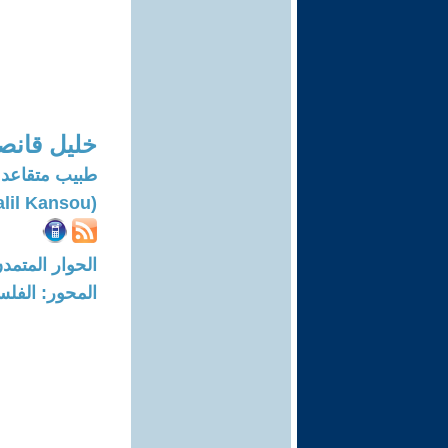
خليل قانص
طبيب متقاعد
(Khalil Kansou)
الحوار المتمدن-العدد: 8297 - 25
المحور: الفلس