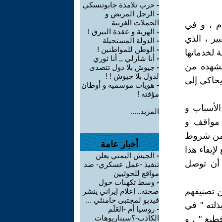
-
حرب تلامذة جابوتنسكي
-
الرجل المريض و
الحملات الغربية
م ، و في
-
الهزية و عقدة البيرق !
ير ، الذي
-
الدولة المستحيلة
-
الوطن للمواطنين !
 لخدماتها
-
أنا شارلي ,, أنا ثوري
 نشهده من
-
جيوش بلا دول تتصدى
لدول بلا جيوش ! !
دمرة منذ سنوات 1970 ، بلغت ذروتها في سنة 2024 ، يحاكي إلى
-
هويات موسمية و أوطان
مؤقته !
لأسباب و
المزيد.....
 مواقف و
ا من شروط
أخبار عامة
لإيفاء هذا
-
الجيش اليمني يعلن
 أن توصل
تنفيذ -عمل عسكري- ضد
مواقع للحوثيين
-
وسط تكهنات حول
ن تصنيفهم
صحته.. إعلام إيراني ينشر
فيديو لمجتبى خامنئي ...
بذلته " في
-
روسيا أم -العَلَم
الكاذب-؟سيناريوهات
قطيع " ، و