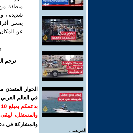
منطقة من 
شديدة ، و 
يحمي أفراد
عن المكان 
#
ترجم ال
الحوار المتمدن م
في العالم العربي
ب
والمستقل، ليبقى ص
والمشاركة في دع
المزيد.....