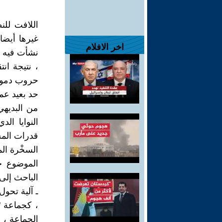
اللافت للن
غيرها أيضا
اخر الافلام
نشأت فيه أص
، نتيجة ان
حد بعيد عمل
من البديه
النوايا ا
قدرات المس
السخْرة الم
الموضوع ح
الباحث إلى 
ـ آلية تحول
، كجماعة " 
الجماعة ، و