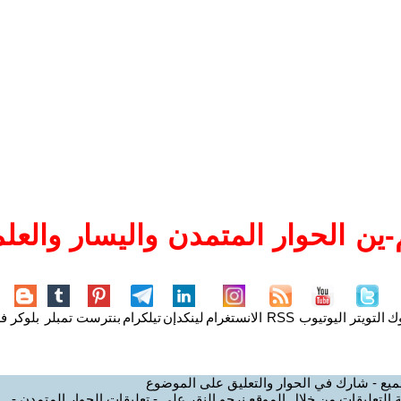
ين الحوار المتمدن واليسار والعلم
وك
التويتر
اليوتيوب
RSS
الانستغرام
لينكدإن
تيلكرام
بنترست
تمبلر
بلوكر
فل
ميع - شارك في الحوار والتعليق على الموضوع
 التعليقات من خلال الموقع نرجو النقر على - تعليقات الحوار المتمدن -