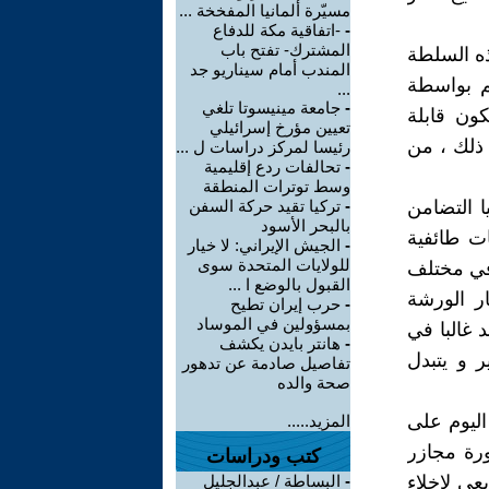
مسيّرة ألمانيا المفخخة ...
-
-اتفاقية مكة للدفاع
المشترك- تفتح باب
ذه السلطة
المندب أمام سيناريو جد
م بواسطة
...
-
جامعة مينيسوتا تلغي
كون قابلة
تعيين مؤرخ إسرائيلي
 ذلك ، من
رئيسا لمركز دراسات ل ...
-
تحالفات ردع إقليمية
وسط توترات المنطقة
ا التضامن
-
تركيا تقيد حركة السفن
بالبحر الأسود
ت طائفية
-
الجيش الإيراني: لا خيار
للولايات المتحدة سوى
 في مختلف
القبول بالوضع ا ...
ر الورشة
-
حرب إيران تطيح
بمسؤولين في الموساد
د غالبا في
-
هانتر بايدن يكشف
 و يتبدل
تفاصيل صادمة عن تدهور
صحة والده
اليوم على
المزيد.....
ورة مجازر
كتب ودراسات
عي لإخلاء
-
البساطة / عبدالجليل