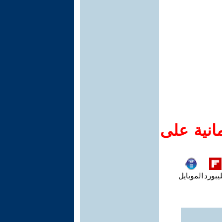
انية على
يبورد
الموبايل