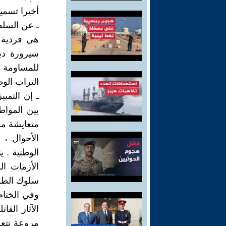
أخيرا تسمي
ـ عن السلط
هي فردية م
سيرورة ديم
للمساومة ح
التراب الوط
ـ إن التميي
بين الموا
متعايشة معا
الأحوال ،
الوطنية . ي
الأزمات ال
سلوك الطوائ
وفي الختام
الآثار الق
مروعة تتعر