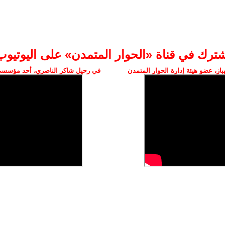
شترك في قناة «الحوار المتمدن» على اليوتيوب
ز، عضو هيئة إدارة الحوار المتمدن
في رحيل شاكر الناصري، أحد مؤسسي 