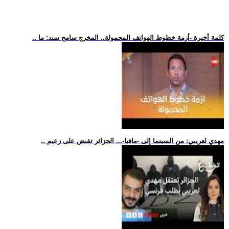
.. كلمة أخيرة -أزمة خطوط الهواتف المحمولة.. المخرج سامح سند: ما
.. مهدي لعريبي: من السينما إلى -مافيا-... الجزائر تقبض على زعيم