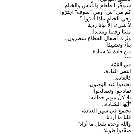
سنوفّر الطّعام واللّباس والخيام...‏
كم من "س" ومن "سوف" اجترّوا
وفي الختام ماذا أقرّوا ؟
لا شيء، إلاّ بيانا رديئا
مليئا رفضا وتنديدا..‏
وتُرك أطفال القطاع ينتظرون..‏
بناءً وتشييدَا
من قادة بلا سيادة
‏***‏
في القمّة ‏
التقى القادة،
كالعادة..‏
تعانقوا عند الوصول،
تمادحوا وتصالحوا،
تلا كلّ منهم خطابه:‏
‏"أيّها السّـادة..‏
نجتمع في شهر العبادة،
قلنا ما أردنا
والله وحده يفعل ما أراد"‏
صفّقوا طويلا..‏