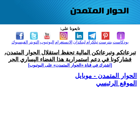
تابعونا على:
بودكاست
بنترست
تيلكرام
لينكدإن
الانستغرام
اليوتيوب
التويتر
الفيسبوك
تبرعاتكم وتبرعاتكن المالية تحفظ استقلال الحوار المتمدن،
فشاركونا في دعم استمرارية هذا الفضاء اليساري الحر
[اشترك في قناة ‫«الحوار المتمدن» على اليوتيوب]
الحوار المتمدن - موبايل
الموقع الرئيسي