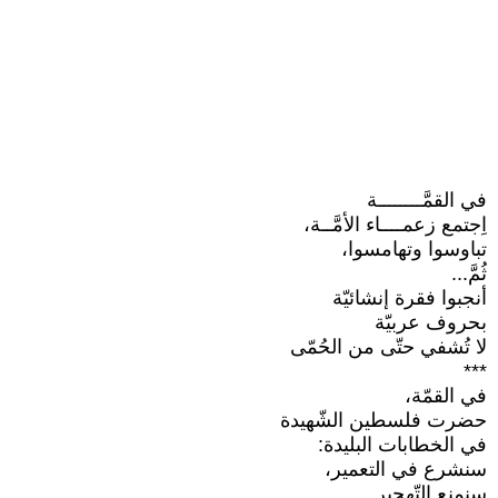
في القمَّــــــــة
اِجتمع زعمــــاء الأمَّــة،
تباوسوا وتهامسوا،
ثُمَّ‎...‎
أنجبوا فقرة إنشائيّة
بحروف عربيّة
لا تُشفي حتّى من الحُمّى
‏***‏
في القمّة،
حضرت فلسطين الشّهيدة
في الخطابات البليدة:‏
سنشرع في التعمير،
سنمنع التّهجير..‏