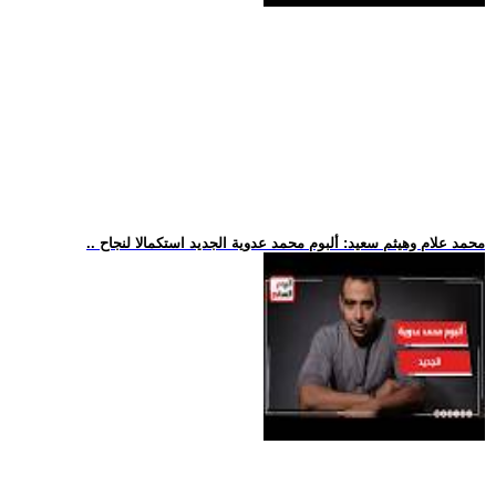
.. محمد علام وهيثم سعيد: ألبوم محمد عدوية الجديد استكمالا لنجاح