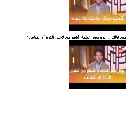
.. مين قالك إن بره مصر العلماء أشهر من لاعبي الكرة أو الفنانين؟