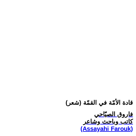
قادة الأمّة في القمّة (شعر)
فاروق الصيّاحي
كاتب وباحث وشاعر
(Assayahi Farouk)