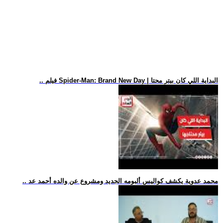
.. فيلم Spider-Man: Brand New Day | البداية اللي كان بيتر محتا
.. محمد عدوية يكشف كواليس ألبومه الجديد ومشروع عن والده أحمد عد