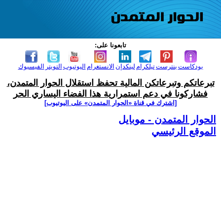
تابعونا على:
بودكاست
بنترست
تيلكرام
لينكدإن
الانستغرام
اليوتيوب
التويتر
الفيسبوك
تبرعاتكم وتبرعاتكن المالية تحفظ استقلال الحوار المتمدن،
فشاركونا في دعم استمرارية هذا الفضاء اليساري الحر
[اشترك في قناة ‫«الحوار المتمدن» على اليوتيوب]
الحوار المتمدن - موبايل
الموقع الرئيسي