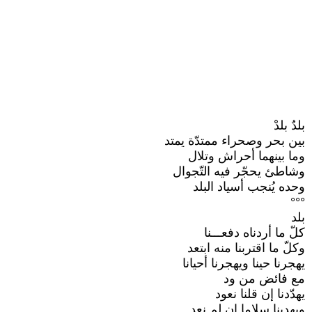
بلدٌ بلدْ‎
بين بحر وصحراء ممتدّة يمتد‎
وما بينهما أحراش وتلال‎
وشاطئ يحجّر فيه التّجوال‎
وحده يُنجب أسياد البلد‎
بلد‎
كلّ ما أردناه دفعـــنا‎
وكلّ ما اقتربنا منه ابتعد‎
يهجرنا حينا ويهجرنا أحيانا‎
مع فائض من ود‎
يهدّدنا إن قلنا نعود‎
ويهدينا سلاما إن لم نعد‎