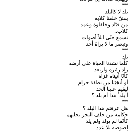
بلد لا كالبلد
ينشّ خلفنا كلابه‎
من قيّاد وخلفاوة وعمد‎
كلاب..‏
تسمع حتّى اللاّ أصوات‎
وتبصر ما لا يراهُ أحد‎
بلد‎
كلّما نشدنا الحياة على أرضه‎
زاد زئيره وارتعد
كأنّا أتيناه غزاة‎
أو أنجَبَنا من نطفة حرام‎
ليقيم علينا الحد‎
أ بلد ْ هذا أم بلد ؟‎
هل عرفتم هذا البلد ؟‎
حكامه من خلف البحر يجلبهم‎
كأنّما لم يولد ولم يلد‎
لصوصه بلا عدد‎