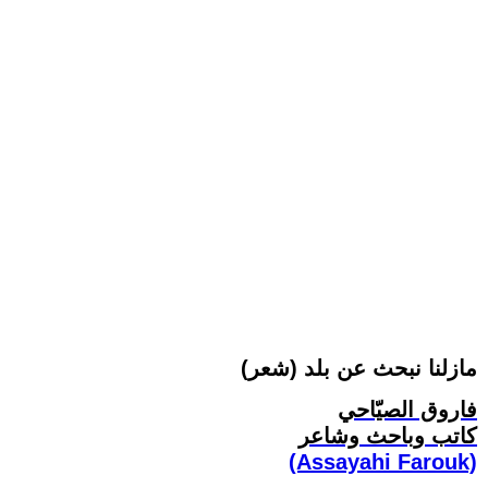
مازلنا نبحث عن بلد (شعر)
فاروق الصيّاحي
كاتب وباحث وشاعر
(Assayahi Farouk)