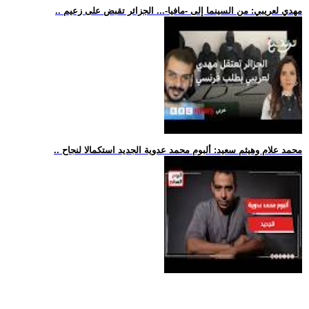
.. مهدي لعريبي: من السينما إلى -مافيا-... الجزائر تقبض على زعيم
.. محمد علام وهيثم سعيد: ألبوم محمد عدوية الجديد استكمالا لنجاح