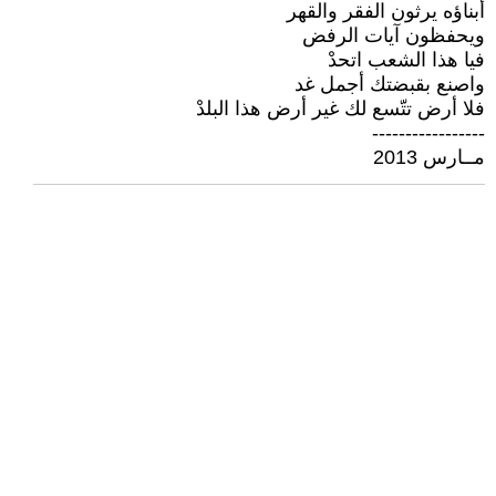
أبناؤه يرثون الفقر والقهر‎
ويحفظون آيات الرفض‎
فيا هذا الشعب اتحدْ‎
واصنع بقبضتك أجمل غد‎
فلا أرض تتّسع لك غير أرض هذا البلدْ
‏-----------------‏‎
مــارس ‏‎2013‎