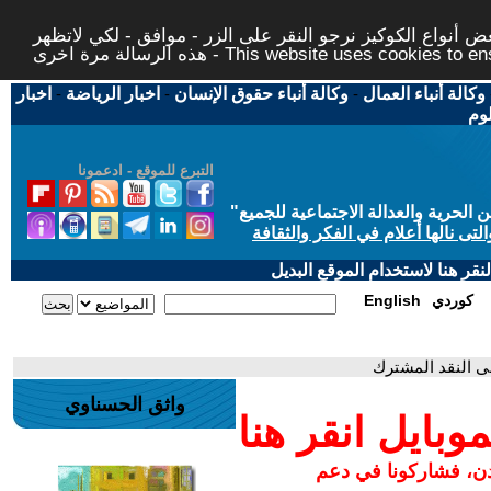
 أنواع الكوكيز نرجو النقر على الزر - موافق - لكي لاتظهر
This website uses cookies to ensure you ge
وكالة أنباء العمال
-
وكالة أنباء حقوق الإنسان
-
اخبار الرياضة
-
اخبار
لوم
التبرع للموقع - ادعمونا
حرية والعدالة الاجتماعية للجميع
"
تى نالها أعلام في الفكر والثقافة
قر هنا لاستخدام الموقع البديل
كوردي
English
لى النقد المشترك
واثق الحسناوي
بايل انقر هنا
مدن، فشاركونا في دعم