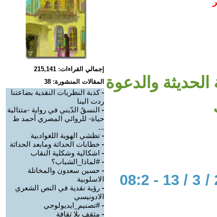
ر
إجمالي القراءات: 215,141
الحديثة والدعوة
المقالات المنشورة: 38
-
كذبة النظريات النقدية بضاعتنا
ردت الينا
-
النسقُ الدّيني في رواية -متتالية
حياة- للروائي المصري أحمد ط
...
-
تظشي الهوية اللغوادبية
-
خطابات الحداثة ومابعد الحداثة
-
اشكالية وشكلية النقاب
-
#لماذا_الشباب؟
-
حسين سعدون والمخاتلة
الحوار المتمدن-العدد: 8280 - 2025 / 3 / 13 - 08:2
الاسلوبية
-
رؤية نقدية في النص الشعري
الادونيسي
-
#تصنيم_ايديولوجي
-
مثقف بلا ثقافة