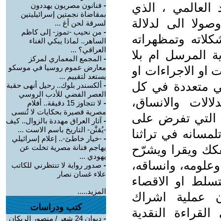
العالمي ، الذي
-
فنانون مصريون يهددون
بمقاضاة نجمتين إسرائيليتين
صولا الى لدلالة
لسرقة لحن أغ ...
-
من نحيب -تموز- إلى كاظم
كلاته وتمظهراته
الساهر.. لماذا يبكي الغناء
العراقي؟ ...
ة المرسل ام بلا
-
المجمع المعماري لمركز
معارض عموم روسيا في موسكو
ت او الاجراءات او
يستعد لتقييم ...
هي متعددة في كل
-
ألكسندر بلوك.. رحيل أنهى حقبة
العصر الفضي للأدب الروسي
الات والانساق،
-
لا تتجاوز 15 دقيقة.. أفلام
مصرية قصيرة بحكايات لا تُنسى
ف التي تفرض على
-
آثار العراق مهددة بالزوال.. كيف
-يُقنَّن- التاريخ باسم الاست ...
لمسانه في تراثنا
-
-خيار خاطئ-.. إعلام إسرائيلي
كك ويقرا ويشرّح
يهاجم فنانة مصرية تخلت عن
يهودي ...
علومه، وانساقه،
-
صدور رواية لا تنتظرني للكاتب
علاء غسان نصار
تسلط او الاقصاء
المزيد.....
ان عملية اشراك
كتب ودراسات
القراءة النقدية
-
ديوان 24 شعر / منصور الريكان