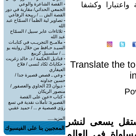
واعتبارا وكشفا
-
القصة الشاعرة والوعي
الجمعي الحداثي/ مقاربة في دور
القصة الش ... / ربيحة الرفاعي
-
تصاوير لية الظمأ / السمّاح عبد
الله
-
ثلاثاءات عابر سبيل / السمّاح
عبد الله
-
ملامــح التجريــب في كتابـات
السيـد حـافظ من خلال روايته يو
... / سلسبيل كريبع
-
قناديل الحكمة / د. خالد زغريت
Translate the to
-
حكاياتْ تَكاد تُنسى / فلاح
العيفاري
i
-
وعي ـ قصص قصيرة جدا /
حسين جداونه
-
ديوان 23 الحاوي والعصفور /
Po
منصور الريكان
-
كتاب «عين على القصة
القصيرة: تأملات نقدية في تسع
رؤى قصصية م ... / حميد عقبي
المزيد.....
تقل يسعى لنشر
المعجبين بنا على الفيسبوك
مساواة في العالم