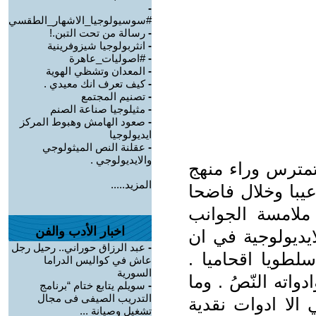
-
#سوسيولوجيا_الاشهار_الطقسي
-
رسالة من تحت التبن.!
-
انثربولوجيا شيزوفرينية
-
#اصوليات_عاهرة
-
المعدان وتشظي الهوية
-
كيف تعرف انك معيدي .
-
تصنيم المجتمع
-
مثيلوجيا صناعة الصنم
-
صعود الهامش وهبوط المركز
ايديولوجيا
-
عقلنة النص الميثولوجي
والايديولوجي .
تمترس وراء منهج
المزيد.....
عيبا وخلال فاضحا
ملامسة الجوانب
اخبار الأدب والفن
لايديولوجية في ان
-
عبد الرزاق حوراني.. رحيل رجل
سلطويا اقحاميا .
عاش في كواليس الدراما
السورية
اته النّصُ . وما
-
سويلم يتابع ختام “برنامج
التدريب الصيفى فى مجال
الا ادوات نقدية
تشغيل وصيانة ...