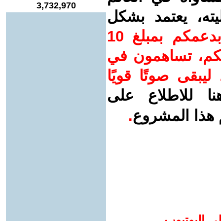
3,732,970
يته، يعتمد بشكل
ساهم/ي معنا! بدعمكم بمبلغ 10
اتكم، تساهمون في
يبقى صوتًا قويًا
نا للاطلاع على
 هذا المشروع
.
ى اليوتيوب