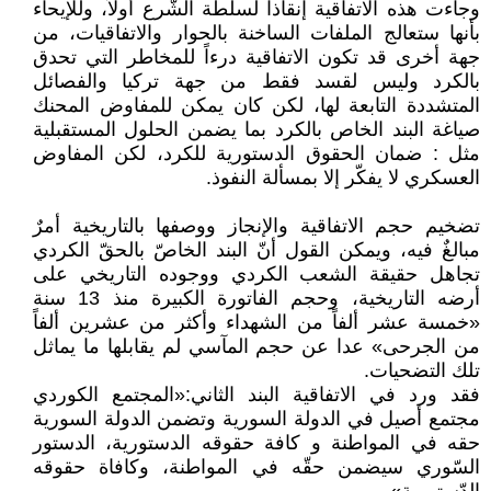
وجاءت هذه الاتفاقية إنقاذاً لسلطة الشّرع أولاً، وللإيحاء
بأنها ستعالج الملفات الساخنة بالحوار والاتفاقيات، من
جهة أخرى قد تكون الاتفاقية درءاً للمخاطر التي تحدق
بالكرد وليس لقسد فقط من جهة تركيا والفصائل
المتشددة التابعة لها، لكن كان يمكن للمفاوض المحنك
صياغة البند الخاص بالكرد بما يضمن الحلول المستقبلية
مثل : ضمان الحقوق الدستورية للكرد، لكن المفاوض
العسكري لا يفكّر إلا بمسألة النفوذ.
تضخيم حجم الاتفاقية والإنجاز ووصفها بالتاريخية أمرٌ
مبالغٌ فيه، ويمكن القول أنّ البند الخاصّ بالحقّ الكردي
تجاهل حقيقة الشعب الكردي ووجوده التاريخي على
أرضه التاريخية، وحجم الفاتورة الكبيرة منذ 13 سنة
«خمسة عشر ألفاً من الشهداء وأكثر من عشرين ألفاً
من الجرحى» عدا عن حجم المآسي لم يقابلها ما يماثل
تلك التضحيات.
فقد ورد في الاتفاقية البند الثاني:«المجتمع الكوردي
مجتمع أصيل في الدولة السورية وتضمن الدولة السورية
حقه في المواطنة و كافة حقوقه الدستورية، الدستور
السّوري سيضمن حقّه في المواطنة، وكافاة حقوقه