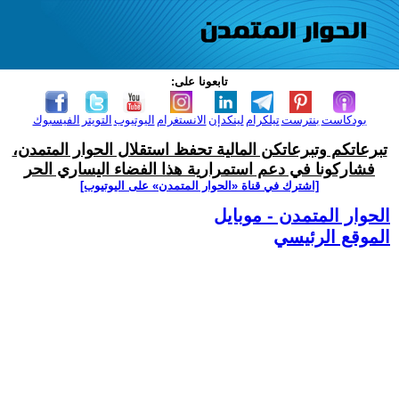
تابعونا على:
بودكاست
بنترست
تيلكرام
لينكدإن
الانستغرام
اليوتيوب
التويتر
الفيسبوك
تبرعاتكم وتبرعاتكن المالية تحفظ استقلال الحوار المتمدن،
فشاركونا في دعم استمرارية هذا الفضاء اليساري الحر
[اشترك في قناة ‫«الحوار المتمدن» على اليوتيوب]
الحوار المتمدن - موبايل
الموقع الرئيسي