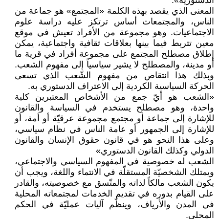
الدّستورية».
المعنى الذي يقصد بهذه الكلمة «المجتمع» هو جماعة من
الناس، والمجتمعات أساس ترتكز عليه دراسة علوم
الاجتماعيات. وهو مجموعة من الأفراد تعيش في موقع
معين تتربط فيما بينها بعلاقات ثقافية واجتماعية، يمكن
إطلاق مصطلح المجتمع على مجموعة أفراد في قرية ما
أو مدينة، والمصطلح لا يشير سياسياً إلى مفهوم الشعب.
وبذلك هذا انتقاص من مفهوم الشّعب الذي تسعى
الحركة السياسية الكردية إلى الاعتراف الدستوري به.
«الشعب هو أيّ جمع من الأشخاص المعتبرين كلية
واحدة، وهو مصطلح يستخدم في السياسة والقانون
للإشارة إلى جماعة أو مجتمع مجموعة عرقيّة أو أمة، أو
للإشارة إلى الجمهور أو عامة الناس في نظام سياسي،
وعلى هذا النحو هو في قانون حقوق الإنسان والقانون
الدولي وكذلك القانون الدستوري»
الشعب له خصوصية في المفهوم السياسي والاجتماعي،
ويمتلك الشخصيّة المستقلّة في الانتماء واللغة، ويجب أن
يكون الشعب مالكاً لذاته والمتّسق مع خصوصيته، والقادر
على القيام بدوره في تقديم الخدمات لمجتمعاته المحلية
في المدن والأرياف، وينظّم آليات عمليّة في الحكم
المحلي.