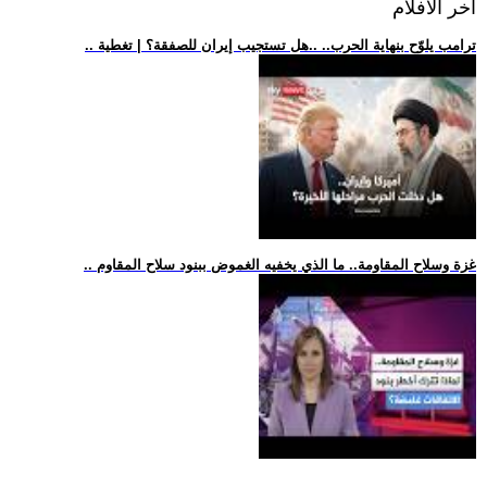
اخر الافلام
.. ترامب يلوّح بنهاية الحرب.. ..هل تستجيب إيران للصفقة؟ | تغطية
.. غزة وسلاح المقاومة.. ما الذي يخفيه الغموض ببنود سلاح المقاوم