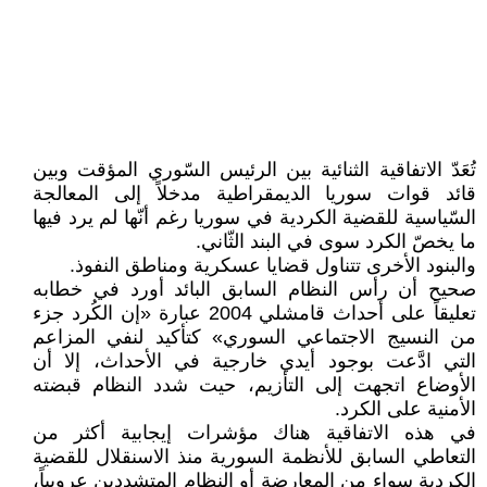
تُعَدّ الاتفاقية الثنائية بين الرئيس السّوري المؤقت وبين
قائد قوات سوريا الديمقراطية مدخلاً إلى المعالجة
السّياسية للقضية الكردية في سوريا رغم أنّها لم يرد فيها
ما يخصّ الكرد سوى في البند الثّاني.
والبنود الأخرى تتناول قضايا عسكرية ومناطق النفوذ.
صحيح أن رأس النظام السابق البائد أورد في خطابه
تعليقاً على أحداث قامشلي 2004 عبارة «إن الكُرد جزء
من النسيج الاجتماعي السوري» كتأكيد لنفي المزاعم
التي ادَّعت بوجود أيدي خارجية في الأحداث، إلا أن
الأوضاع اتجهت إلى التأزيم، حيت شدد النظام قبضته
الأمنية على الكرد.
في هذه الاتفاقية هناك مؤشرات إيجابية أكثر من
التعاطي السابق للأنظمة السورية منذ الاسنقلال للقضية
الكردية سواء من المعارضة أو النظام المتشددين عروبياً،