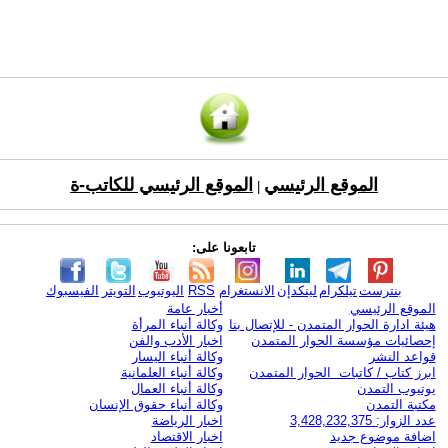
الموقع الرئيسي
الموقع الرئيسي للكاتب-ة
|
تابعونا على:
بنترست
تيلكرام
لينكدإن
الانستغرام
RSS
اليوتيوب
التويتر
الفيسبوك
الموقع الرئيسي
أخبار عامة
هيئة ادارة الحوار المتمدن - للإتصال بنا
وكالة أنباء المرأة
إحصائيات مؤسسة الحوار المتمدن
اخبار الأدب والفن
قواعد النشر
وكالة أنباء اليسار
ابرز كتاب / كاتبات الحوار المتمدن
وكالة أنباء العلمانية
يوتيوب التمدن
وكالة أنباء العمال
مكتبة التمدن
وكالة أنباء حقوق الإنسان
عدد الزوار: 3,428,232,375
اخبار الرياضة
اضافة موضوع جديد
اخبار الاقتصاد