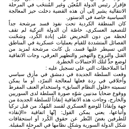
فإقرار رئيس الدولة المُعيّن وغير المُنتخَب في المرحلة
الانتقالية يشير إلى أن هذه القضية دخلت حيز المعالجة
السياسية خاصة في الدستور.
كان المنطقة الكردية تحت نفوذ قسد مرشحة جداً
للتصعيد العسكري، خاصّة أن الدولة التركية لم تقف
لحظة من دون التحريض على إبادة الكُرد، وشحّنت
الفصائل المتشددة للقيام بعمليات عسكرية في المناطق
التي تسيطر عليها قسد، بل كانت مرشحة لمزيد من
القتل والنزوح والتهجير والتطهير العرقي، وجات الاتفاقية
لوضع حدٍّ لتلك الاحتمالات الخطرة.
أما الملاحظات التي علي تسجيل عليه :
وقعت السلطة الجديدة في دمشق في مأزق سياسي
وأخلاقي في ردة فعلها لمعالجة التمرّد، أو ما يمكن
تسميته «فلول النظام السابق» واستخدام العنف المفرط
ووقوع ضحايا مدنيين شوّه صورة السلطة لدى السوريين
والخارج، وجاءت هذه الاتفاقية إنقاذاً للسلطة الجديدة من
جهة وإنقاذاً للوضع العسكري لقسد المُهدَّد من قبل تركيا
وأتباعها، يعني يمكن القول: إنّها اتفاقية «الإنقاذ»
للطرفين بغضَ النّظر عن حقوق الكُرد أو استحقاقات
شكل الدولة السورية وشكل نظامها في المرحلة المقبلة.