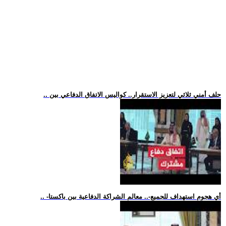
.. حلف أمني ثلاثي لتعزيز الاستقرار.. كواليس الاتفاق الدفاعي بين
.. -أي هجوم استهداف للجميع-.. معالم الشراكة الدفاعية بين باكستا