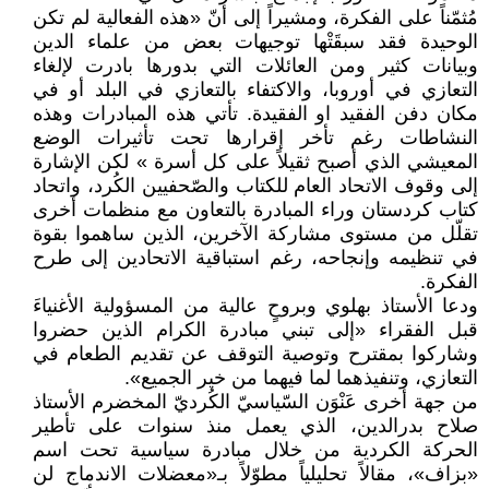
مُثمّناً على الفكرة، ومشيراً إلى أنّ «هذه الفعالية لم تكن
الوحيدة فقد سبقَتْها توجيهات بعض من علماء الدين
وبيانات كثير ومن العائلات التي بدورها بادرت لإلغاء
التعازي في أوروبا، والاكتفاء بالتعازي في البلد أو في
مكان دفن الفقيد او الفقيدة. تأتي هذه المبادرات وهذه
النشاطات رغم تأخر إقرارها تحت تأثيرات الوضع
المعيشي الذي أصبح ثقيلاً على كل أسرة » لكن الإشارة
إلى وقوف الاتحاد العام للكتاب والصّحفيين الكُرد، واتحاد
كتاب كردستان وراء المبادرة بالتعاون مع منظمات أخرى
تقلّل من مستوى مشاركة الآخرين، الذين ساهموا بقوة
في تنظيمه وإنجاحه، رغم استباقية الاتحادين إلى طرح
الفكرة.
ودعا الأستاذ بهلوي وبروحٍ عالية من المسؤولية الأغنياءَ
قبل الفقراء «إلى تبني مبادرة الكرام الذين حضروا
وشاركوا بمقترح وتوصية التوقف عن تقديم الطعام في
التعازي، وتنفيذهما لما فيهما من خير الجميع».
من جهة أخرى عَنْوَن السّياسيّ الكُرديّ المخضرم الأستاذ
صلاح بدرالدين، الذي يعمل منذ سنوات على تأطير
الحركة الكردية من خلال مبادرة سياسية تحت اسم
«بزاف»، مقالاً تحليلياً مطوّلاً بـ«معضلات الاندماج لن