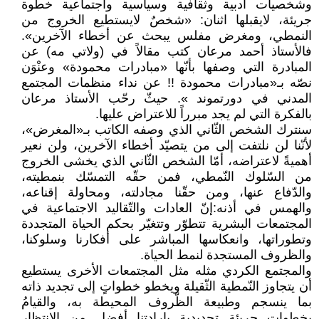
وشخصيات أدبية وثقافية وسياسية واجتماعية خطوة
جريئة، لايقبلها اثنان: «شخصٌ لايستطيع الخروج من
النمطي، ومغرض مفلس يبحث عن أخطاء الآخرين».
فالأستاذ أحمد مرعان كتب مقالاً في (ولاتي مه) عن
المبادرة التي وصفها بأنّها «مبادرات محمودة» وعنْوَن
نصّه بـ«مبادرات محمودة !! عن نداء منظمات المجتمع
المدني في دورتموند ». حيثّ رحّب الأستاذ مرعان
بالفكرة التي لم يجد مبرراً للاعتراض عليها.
سنترك الشخص الثّاني الذي وصفه الكاتب بـ«المغرض»،
لأنّنا لن نلتفت إلى من يتصيّد أخطاء الآخرين، ولن نعير
أهميةً لاعتراضه، أمّا الشخص الثّاني الذي يخشى الخروج
من السّلوك النّمطي، فمن حقّه التمسّك بنمطيته،
والدّفاع عنها، ومن حقّنا مجادلته، ومحاولة إقناعه،
والهمس في أذنه:إنّ العادات والتّقاليد الاجتماعية في
المجتمعات البشرية تتطوّر وتتغيّر بحكم الحياة المتجددة
وتطوراتها، وانعكاسها المباشر على أفكارنا وسلوكنا،
والظروف المستجدة لنمط الحياة.
والمجتمع الكردي مثله مثل المجتمعات الأخرى يستطيع
أن يتجاوز النّمطية الثّقيلة ويخطو خطواتٍ إلى تجديد ذاته
بما ينسجم وطبيعة الظّروف المحيطة به، والقيامُ
بخطوات جريئة تجديدية بإرادتنا أفضل من الانتظار