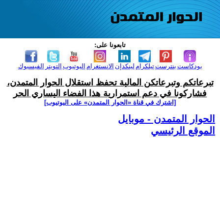
تابعونا على:
بودكاست
بنترست
تيلكرام
لينكدإن
الانستغرام
اليوتيوب
التويتر
الفيسبوك
تبرعاتكم وتبرعاتكن المالية تحفظ استقلال الحوار المتمدن،
فشاركونا في دعم استمرارية هذا الفضاء اليساري الحر
[اشترك في قناة ‫«الحوار المتمدن» على اليوتيوب]
الحوار المتمدن - موبايل
الموقع الرئيسي