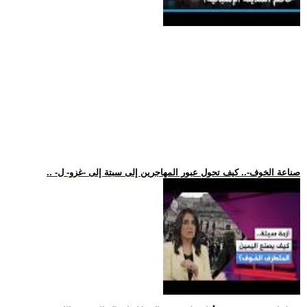
.. -صناعة الخوف-.. كيف تحول عبور المهاجرين إلى سبتة إلى -غزو- ل