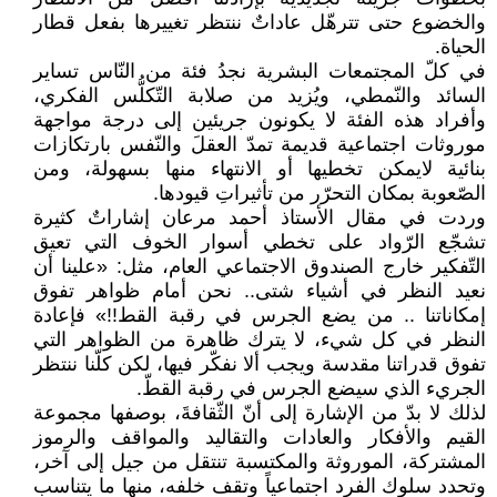
والخضوع حتى تترهّل عاداتٌ ننتظر تغييرها بفعل قطار
الحياة.
في كلّ المجتمعات البشرية نجدُ فئة من النّاس تساير
السائد والنّمطي، ويُزيد من صلابة التّكلُّس الفكري،
وأفراد هذه الفئة لا يكونون جريئين إلى درجة مواجهة
موروثات اجتماعية قديمة تمدّ العقلَ والنّفس بارتكازات
بنائية لايمكن تخطيها أو الانتهاء منها بسهولة، ومن
الصّعوبة بمكان التحرّر من تأثيراتِ قيودها.
وردت في مقال الأستاذ أحمد مرعان إشاراتٌ كثيرة
تشجّع الرّواد على تخطي أسوار الخوف التي تعيق
التّفكير خارج الصندوق الاجتماعي العام، مثل: «علينا أن
نعيد النظر في أشياء شتى.. نحن أمام ظواهر تفوق
إمكاناتنا .. من يضع الجرس في رقبة القط!!» فإعادة
النظر في كل شيء، لا يترك ظاهرة من الظواهر التي
تفوق قدراتنا مقدسة ويجب ألا نفكّر فيها، لكن كلّنا ننتظر
الجريء الذي سيضع الجرس في رقبة القطّ.
لذلك لا بدّ من الإشارة إلى أنّ الثّقافةَ، بوصفها مجموعة
القيم والأفكار والعادات والتقاليد والمواقف والرموز
المشتركة، الموروثة والمكتسبة تنتقل من جيل إلى آخر،
وتحدد سلوك الفرد اجتماعياً وتقف خلفه، منها ما يتناسب