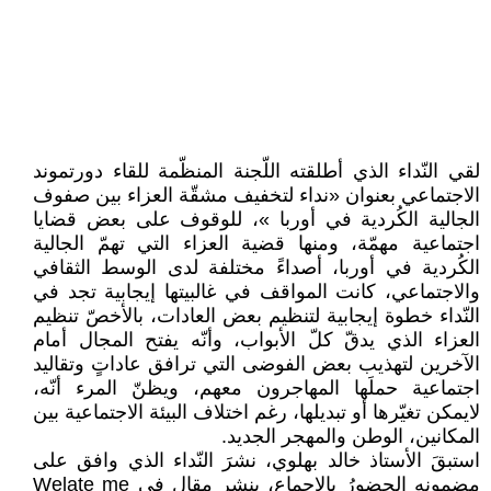
لقي النّداء الذي أطلقته اللّجنة المنظّمة للقاء دورتموند
الاجتماعي بعنوان «نداء لتخفيف مشقّة العزاء بين صفوف
الجالية الكُردية في أوربا »، للوقوف على بعض قضايا
اجتماعية مهمّة، ومنها قضية العزاء التي تهمّ الجالية
الكُردية في أوربا، أصداءً مختلفة لدى الوسط الثقافي
والاجتماعي، كانت المواقف في غالبيتها إيجابية تجد في
النّداء خطوة إيجابية لتنظيم بعض العادات، بالأخصّ تنظيم
العزاء الذي يدقّ كلّ الأبواب، وأنّه يفتح المجال أمام
الآخرين لتهذيب بعض الفوضى التي ترافق عاداتٍ وتقاليد
اجتماعية حملَها المهاجرون معهم، ويظنّ المرء أنّه،
لايمكن تغيّرها أو تبديلها، رغم اختلاف البيئة الاجتماعية بين
المكانين، الوطن والمهجر الجديد.
استبقَ الأستاذ خالد بهلوي، نشرَ النّداء الذي وافق على
مضمونه الحضورُ بالإجماع، بنشر مقال في Welate me