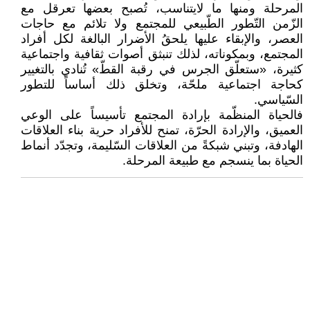
المرحلة ومنها ما لايتناسب، تُصبح بعضها تعرقل مع
الزّمن التّطور الطّبيعي للمجتمع ولا تلائم مع حاجات
العصر، والإبقاء عليها يلحقُ الأضرار البالغة لكل أفراد
المجتمع، وبمكوناته، لذلك تنبثق أصوات ثقافية واجتماعية
كثيرة، «ستعلّق الجرس في رقبة القطّ» تُنادي بالتغيير
كحاجة اجتماعية ملحّة، وتخلق ذلك أساساً للتطور
السّياسي.
فالحياة المنظّمة بإرادة المجتمع تأسيساً على الوعي
العميق، والإرادة الحرّة، تمنح للأفراد حرية بناء العلاقات
الهادفة، وتبني شبكةً من العلاقات السّليمة، وتجدّد أنماط
الحياة بما ينسجم مع طبيعة المرحلة.