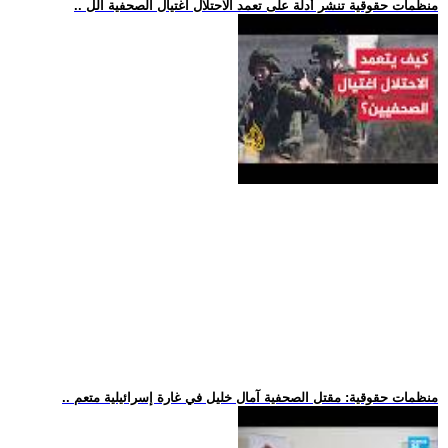
.. منظمات حقوقية تنشر أدلة على تعمد الاحتلال اغتيال الصحفية الل
.. منظمات حقوقية: مقتل الصحفية آمال خليل في غارة إسرائيلية متعم