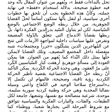
تحل بالنداءات فقط »، ويُفهم من عنوان المقال بأنّه وجد
فيه خطوة صحيحة، بدلالة استخدام «فقط» في نهاية
جملته، وكأنّ هذه الخطوة يجب أن تلحق بها خطوات
أخرى سياسية، أو لنقل بأنّها ستكون أساساً لحلّ القضايا
الجوهرية، من خلال ربطه الوضع الاجتماعي بالوضع
السّياسية. لكن لم يتناول السّيد بدرالدين الفكرة ذاتها، بلّ
ربطها بقضايا الاندماج التي تتعلّق بالدّولة المضيفة
وتفرض عليها سياسات داخلية لمواجهة الأزمات التي تنتج
عن المُهاجرين الذين يشكّلون «جزراً ومجتمعات» شبه
منفصلة داخل المجتمع المضيف، وتلك القضايا لايمكن
حلّها بمثل ذلك النّداء كما يُفهم من العنوان. هنا يمكن
العودة إلى مسألةٍ جوهريةٍ أرهقت كبار السّياسيين الكُرد
على مرّ العقود، وهي وحدة الحركة الكُردية. يمكن التأكيد
أنّ ربطه حلّ القضايا الاجتماعية بقضية تأطير الحركة
الكردية رؤية ثاقبة، وصحيحة، فالمهام لن تكتمل إلا
بـ«استرجاع سلاحنا الوحيد في الكفاح واعني وسيلة
نضالنا المجدية وهي حركة وطنية كردية سورية سليمة،
موحدة، شرعية متصالحة مع نفسها، وشعبها، جامعة لكل
الطبقات، والفئات، والتيارات الفكرية والسياسية تتوافق
مع شروط المرحلة التي يجتازها شعبنا، ووطننا» كما