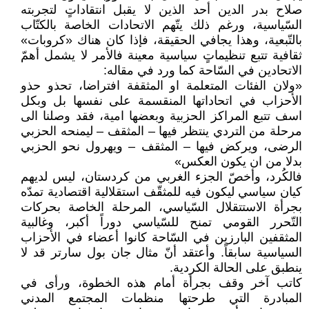
صلاح بدر الدين أحد الذين لا يقبل انتقاداتٍ لتجربته
السّياسية، ورغم ذلك يتّهم الاتحادات الخاصة بالكتّاب
بالتّبعية، وهذا يجافي الحقيقة، فإذا كان هناك «كروبات»
ثقافية تتبع تنظيماتٍ سياسية معينة فالأمر لا يشمل أهمّ
الاتحادين في السّاحة كما ورد في مقاله:
«ولان الفئات المتعلمة او المثقفة افتراضا، تحذو حذو
الأحزاب في اتحاداتها المنقسمة على نفسها بل وبكل
اسف تتبع المراكز الحزبية وبعضها امية، فقد وصلنا الى
مرحلة من التردي ينتظر فيها – المثقف – ليمنحه الحزبي
الرضى، ويركض فيها – المثقف – ويهرول نحو الحزبي
بدلا من ان يكون العكس»
فالكُرد، وأخصّ الجزء الغربي من كردستان، ليس لديهم
كيان سياسي ليكون فيه للمثقّف استقلالية اقتصادية تمدّه
بجرأة الاستتقلال السّياسي، المرحلة الخاصة بحركات
التّحرر القومي تمنح للسّياسي دوراً أكبر، وغالبية
المثقفين البارزين في السّاحة كانوا أعضاء في الأحزاب
السياسية سابقاً. وأعتقد أنّ مثال جان بول سارتر قد لا
ينطبق على الحالة الكردية.
كاتب آخر وقف بجرأة أمام هذه الخطوة، ورأى في
المبادرة التي طرحتها منظمات المجتمع المدني