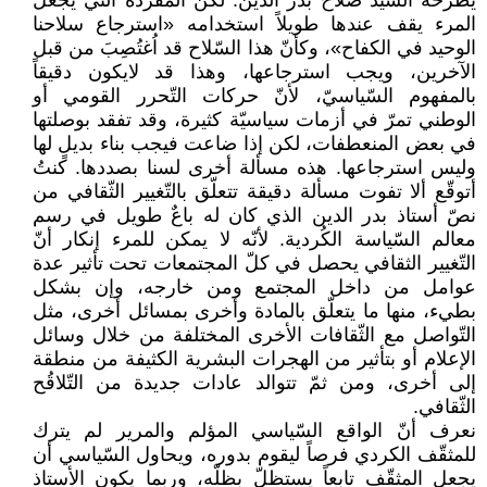
يطرحه السّيد صلاح بدر الدين. لكن المفردة التي يجعل
المرء يقف عندها طويلاً استخدامه «استرجاع سلاحنا
الوحيد في الكفاح»، وكأنّ هذا السّلاح قد اُغتُصِبَ من قبل
الآخرين، ويجب استرجاعها، وهذا قد لايكون دقيقاً
بالمفهوم السّياسيّ، لأنّ حركات التّحرر القومي أو
الوطني تمرّ في أزمات سياسيّة كثيرة، وقد تفقد بوصلتها
في بعض المنعطفات، لكن إذا ضاعت فيجب بناء بديلٍ لها
وليس استرجاعها. هذه مسألة أخرى لسنا بصددها. كنتُ
أتوقّع ألا تفوت مسألة دقيقة تتعلّق بالتّغيير الثّقافي من
نصّ أستاذ بدر الدين الذي كان له باعٌ طويل في رسم
معالم السّياسة الكُردية. لأنّه لا يمكن للمرء إنكار أنّ
التّغيير الثقافي يحصل في كلّ المجتمعات تحت تأثير عدة
عوامل من داخل المجتمع ومن خارجه، وإن بشكل
بطيء، منها ما يتعلّق بالمادة وأخرى بمسائل أخرى، مثل
التّواصل مع الثّقافات الأخرى المختلفة من خلال وسائل
الإعلام أو بتأثير من الهجرات البشرية الكثيفة من منطقة
إلى أخرى، ومن ثمّ تتوالد عادات جديدة من التّلاقُح
الثّقافي.
نعرف أنّ الواقع السّياسي المؤلم والمرير لم يترك
للمثقّف الكردي فرصاً ليقوم بدوره، ويحاول السّياسي أن
يجعل المثقّف تابعاً يستظلّ بظلّه، وربما يكون الأستاذ