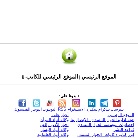
الموقع الرئيسي
الموقع الرئيسي للكاتب-ة
|
تابعونا على:
بنترست
تيلكرام
لينكدإن
الانستغرام
RSS
اليوتيوب
التويتر
الفيسبوك
الموقع الرئيسي
أخبار عامة
هيئة ادارة الحوار المتمدن - للإتصال بنا
وكالة أنباء المرأة
إحصائيات مؤسسة الحوار المتمدن
اخبار الأدب والفن
قواعد النشر
وكالة أنباء اليسار
ابرز كتاب / كاتبات الحوار المتمدن
وكالة أنباء العلمانية