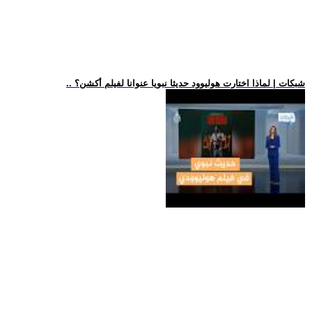
.. شبكات | لماذا اختارت هوليوود حديثا نبويا عنوانا لفيلم أكشن؟