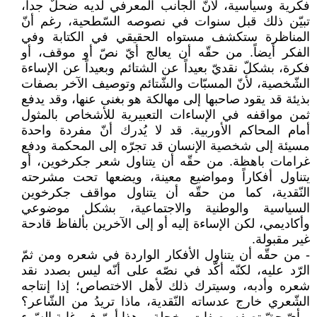
فكرية وسياسية، لأنّ الجانب المعرفي لديه ضحلٌ جداً،
تبيّن ذلك قبل سنوات في نصوصه السّطحية، رغم أنّ
المناظرة ستكشف مستواه الحقيقي في الكتابة وفي
الفكر أيضاً. من حقّه أن يعالج أيّ نصّ أو موقف، أو
فكرة، بشكلّ نقديّ بعيداً عن الشتائم وبعيداً عن الإساءة
الشّخصية، لأنّ المسبّات والشّتائم وتوصيف الآخر بصفات
بذيئة قد يقود صاحبها إلى مهالكة هو بغنى عنها، وقد يدفع
ثمن مواقفه في الإساءات التعبيرية للأشخاص بالمثول
أمام المحاكم الأوربية. قد لا يُدرك أنّ مفردة واحدة
مسيئة إلى شخصية الإنسان قد تجرّه إلى المحكمة ودفع
غرامات باهظة. من حقّه أن يتناول شعر جكرخوين، أو
يتناول أفكاراً ومواضيع معينة، ويضعها تحت مشرحته
النّقدية، كما من حقّه أن يتناول مواقف جكرخوين
السياسية والوطنية والاجتماعية، بشكل موضوعي
وأكاديمي، لكن الإساءة إليه أو إلى الآخرين بألفاظ قادحة
غير مقبولة.
- من حقّه أن يتناول الأفكار الواردة في شعره ومن ثمّ
الرّد عليه، لكنّه أكّد في نصّه على أنّه ليس بصدد نقد
شعره وأدبه، وسيترك ذلك لأهل الاختصاص؛ إذا إنتاجه
الشّعري خارج عدساته النّقدية، ماذا تريدُ من الشّاعر؟