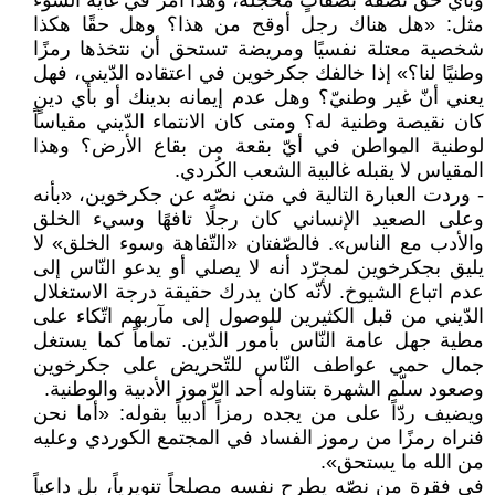
وبأيّ حقّ تصفه بصفاتٍ مخجلة، وهذا أمرّ في غاية السّوء
مثل: «هل هناك رجل أوقح من هذا؟ وهل حقًا هكذا
شخصية معتلة نفسيًا ومريضة تستحق أن نتخذها رمزًا
وطنيًا لنا؟» إذا خالفك جكرخوين في اعتقاده الدّيني، فهل
يعني أنّ غير وطنيّ؟ وهل عدم إيمانه بدينك أو بأي دينٍ
كان نقيصة وطنية له؟ ومتى كان الانتماء الدّيني مقياساً
لوطنية المواطن في أيّ بقعة من بقاع الأرض؟ وهذا
المقياس لا يقبله غالبية الشعب الكُردي.
- وردت العبارة التالية في متن نصّه عن جكرخوين، «بأنه
وعلى الصعيد الإنساني كان رجلًا تافهًا وسيء الخلق
والأدب مع الناس». فالصّفتان «التّفاهة وسوء الخلق» لا
يليق بجكرخوين لمجرّد أنه لا يصلي أو يدعو النّاس إلى
عدم اتباع الشيوخ. لأنّه كان يدرك حقيقة درجة الاستغلال
الدّيني من قبل الكثيرين للوصول إلى مآربهم اتّكاء على
مطية جهل عامة النّاس بأمور الدّين. تماماً كما يستغل
جمال حمي عواطف النّاس للتّحريض على جكرخوين
وصعود سلّم الشهرة بتناوله أحد الرّموز الأدبية والوطنية.
ويضيف ردّاً على من يجده رمزاً أدبياً بقوله: «أما نحن
فنراه رمزًا من رموز الفساد في المجتمع الكوردي وعليه
من الله ما يستحق».
في فقرة من نصّه يطرح نفسه مصلحاً تنويرياً، بل داعياً