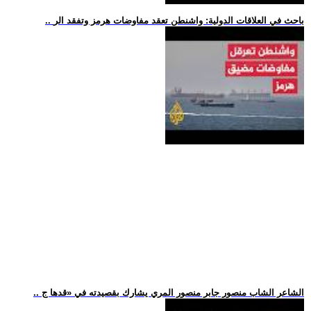
.. باحث في العلاقات الدولية: واشنطن تعقد مفاوضات هرمز وتفقد الر
.. الشاعر الشاب منصور جابر منصور المري يشارك بقصيدته في «قدها ج