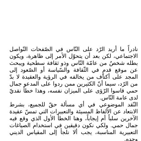
نادراً ما أريد الرّد على النّاس في الصّفحات التّواصل
الاجتماعي، لكن بعد أن يتحوّل الأمر إلى ظاهرة، ويكون
بطله شخصٌ من عامّة النّاس وذو ثقافة سطحية ويبحث
عن موقع قدمٍ في الثّقافة والسّياسة أو الصّعود إلى
المجد على أكتاف من يخالفه في الرؤية والعقيدة لا بدّ
من الرّد، سيما أنّ الكثيرين ممن ردوا على المدعو جمال
حمي قاسوا الرّؤى على الميزان نفسه، وهذا خطأ نقديّ
لدى عامة النّاس.
النّقد الموضوعي في أي مسألة حقّ للجميع، بشرط
الابتعاد عن الألفاظ المسيئة والتعبيرات التي تمسّ عقيدة
الآخرين سلباً أم إيجاباً، وهنا الخطأ الأول الذي وقع فيه
جمال حمي. ولكي نكون دقيقين في استخدام الصياغات
التعبيرية المناسبة، يجب ألا نلجأ إلى المقياس الديني
وحده.