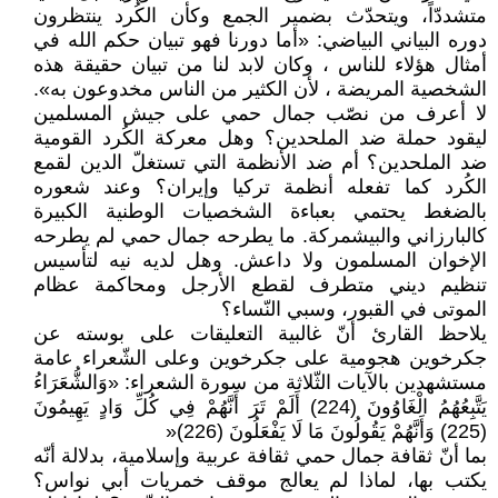
متشددّاً، ويتحدّث بضمير الجمع وكأن الكُرد ينتظرون
دوره البياني البياضي: «أما دورنا فهو تبيان حكم الله في
أمثال هؤلاء للناس ، وكان لابد لنا من تبيان حقيقة هذه
الشخصية المريضة ، لأن الكثير من الناس مخدوعون به».
لا أعرف من نصّب جمال حمي على جيش المسلمين
ليقود حملة ضد الملحدين؟ وهل معركة الكُرد القومية
ضد الملحدين؟ أم ضد الأنظمة التي تستغلّ الدين لقمع
الكُرد كما تفعله أنظمة تركيا وإيران؟ وعند شعوره
بالضغط يحتمي بعباءة الشخصيات الوطنية الكبيرة
كالبارزاني والبيشمركة. ما يطرحه جمال حمي لم يطرحه
الإخوان المسلمون ولا داعش. وهل لديه نيه لتأسيس
تنظيم ديني متطرف لقطع الأرجل ومحاكمة عظام
الموتى في القبور، وسبي النّساء؟
يلاحظ القارئ أنّ غالبية التعليقات على بوسته عن
جكرخوين هجومية على جكرخوين وعلى الشّعراء عامة
مستشهدين بالآيات الثّلاثة من سورة الشعراء: «وَالشُّعَرَاءُ
يَتَّبِعُهُمُ الْغَاوُونَ (224) أَلَمْ تَرَ أَنَّهُمْ فِي كُلِّ وَادٍ يَهِيمُونَ
(225) وَأَنَّهُمْ يَقُولُونَ مَا لَا يَفْعَلُونَ (226)«
بما أنّ ثقافة جمال حمي ثقافة عربية وإسلامية، بدلالة أنّه
يكتب بها، لماذا لم يعالج موقف خمريات أبي نواس؟