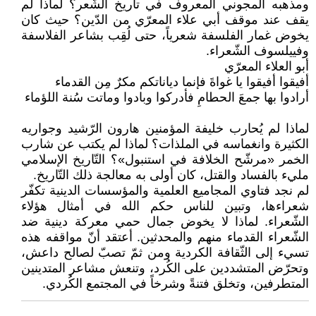
ومذهبه المجوني المعروف في تاريخ الشّعر؟ لماذا لم
يقف عند موقف أبي علاء المعرّي من الدّين؟ حيث كان
يخوض غمار الفلسفة شعرياً، حتى لُقِب بشاعر الفلاسفة
وفييلسوف الشّعراء.
أبو العلاء المعرّي
أفيقوا أفيقوا يا غواةَ فإنما دياناتكم مكرٌ مِن القدماء
أرادوا بها جمعَ الحطامِ فأدركوا وبادوا وماتت سُنة اللؤماء
لماذا لم يُحارب خليفة المؤمنين هارون الرّشيد وجواريه
الكثيرة وانغماسه في الملذات؟ لماذا لم يكتب عن شارب
الخمر «مرشّح الخلافة في استنبول»؟ التّاريخ الإسلامي
مليء بالفساد والقتل، كان أولى به معالجة ذلك التّاريخ.
لم نجد فتاوي المجاميع العلمية والمؤسسات الدينية تكفّر
شعراءها، وتبين للناس حكم الله في أمثال هؤلاء
الشّعراء. لماذا لا يخوض جمال حمي معركة دينية ضد
الشّعراء القدماء منهم والمحدثين. أعتقد أنّ مواقفه هذه
تسيء إلى الثّقافة الكردية ومن ثمّ تصبّ لصالح داعش،
وتحرّض المتشددين على الكُرد، وتنعش مشاعر المتدينين
المتطرفين، وتخلق فتنةً وشرخاً في المجتمع الكُردي.