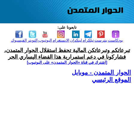
تابعونا على:
بودكاست
بنترست
تيلكرام
لينكدإن
الانستغرام
اليوتيوب
التويتر
الفيسبوك
تبرعاتكم وتبرعاتكن المالية تحفظ استقلال الحوار المتمدن،
فشاركونا في دعم استمرارية هذا الفضاء اليساري الحر
[اشترك في قناة ‫«الحوار المتمدن» على اليوتيوب]
الحوار المتمدن - موبايل
الموقع الرئيسي