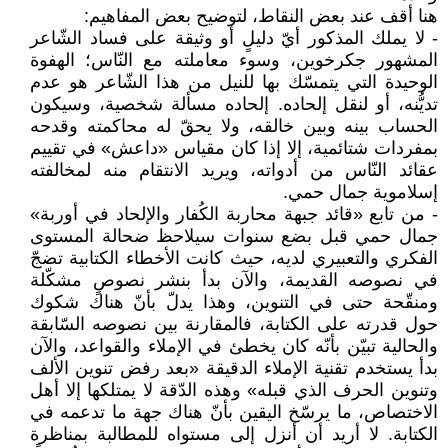
هنا أقف عند بعض النقاط، لتوضيح بعض المفاهيم:
- لا يملك المذكور أيّ دليلٍ أو وثيقة على فساد الشّاعر
المشهور جكرخوين، وسوء معاملته مع النّاس؛ الهفوة
الوحيدة التي يتمسّك بها للنيل من هذا الشّاعر هو عدم
تديُّنه، أو لنقل إلحاده. إلحاده مسألة شخصية، وسيكون
الحساب بينه وبين خالقه، ولا يحقّ له محاكمته وقدحه
بمفردات شتائمية، إلا إذا كان مقياس «داعش» في تقييم
عقائد النّاس من أدواته، ويريد الانتقام منه لمخالفته
إسلاموية جمال حمي.
- من تابع «قائد جبهة محاربة الكُفار والإلحاد في أوربة»
جمال حمي قبل بضع سنوات سيلاحظ ضحالة المستوى
الفكري والتعبيري لديه، حيث كانت الأخطاء الكتابية تضجّ
في نصوصه القديمة، والآن بدأ بنشر نصوصٍ مشكّلة
ومنقّحة حتى في التنوين، وهذا يدلّ بأنّ هناك شكوك
حول قدرته على الكتابة، فالمقارنة بين نصوصه السّابقة
والحالية تبيّن بأنّه كان يخطئ في الإملاء والقواعد، والآن
بدأ يستخدم تقنية الإملاء الدقيقة «بعد رفض تنوين الألف
وتنوين الحرف الذي قبله» وهذه الدّقة لا يمتلكها إلا أهل
الاختصاص، ما يرسّخ اليقين بأنّ هناك جهة ما تدعمه في
الكتابة. لا أريد أن أنزل إلى مستواه للمطالبة بمناظرة