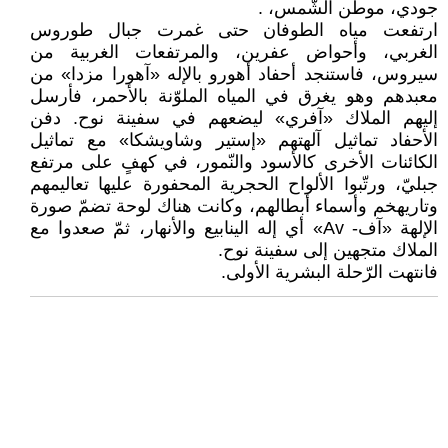
جودي، موطن الشّمس، .
ارتفعت مياه الطوفان حتى غمرت جبال طوروس
الغربي، وأحواض عفرين، والمرتفعات الغربية من
سيروس، فاستنجد أحفاد أهورو بالإله «آهورا مزدا» من
معبدهم وهو يغرق في المياه الملوّنة بالأحمر، فأرسل
إليهم الملاك «آفري» ليضعهم في سفينة نوح. دفن
الأحفاد تماثيل آلهتهم «إستير وشاويشكا» مع تماثيل
الكائنات الأخرى كالأسود والنّمور، في كهفٍ على مرتفع
جبليّ، ورتّبوا الألواح الحجرية المحفورة عليها تعاليمهم
وتاريهخم وأسماء أبطالهم، وكانت هناك لوحة تضمّ صورة
الإلهة «آف- Av» أي إله الينابيع والأنهار، ثمّ صعدوا مع
الملاك متجهين إلى سفينة نوح.
فانتهت الرّحلة البشرية الأولى.