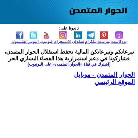
تابعونا على:
بودكاست
بنترست
تيلكرام
لينكدإن
الانستغرام
اليوتيوب
التويتر
الفيسبوك
تبرعاتكم وتبرعاتكن المالية تحفظ استقلال الحوار المتمدن،
فشاركونا في دعم استمرارية هذا الفضاء اليساري الحر
[اشترك في قناة ‫«الحوار المتمدن» على اليوتيوب]
الحوار المتمدن - موبايل
الموقع الرئيسي