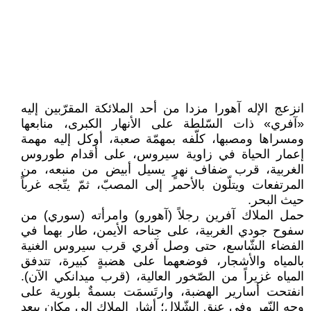
انزعج الإله آهورا مزدا من أحد الملائكة المقرّبين إليه
«آفري» ذات السّلطة على الأنهار الكبرى، منابعها
ومسراها ومصبها، كلّفه بمهمّة صعبة، أوكل إليه مهمة
إعمار الحياة في زاوية سيروس، على أقدام طوروس
الغربية، قرب ضفاف نهرٍ يسيل أبيض من منبعه، من
المرتفعات ويتلّون بالأحمر إلى المصبّ، ثمّ يتّجه غرباً
حيث البحر.
حمل الملاك آفرين رجلاً (آهورو) وامرأته (سوري) من
سفوح جودي الغربية، على جناحه الأيمن، طار بهما في
الفضاء الشّاسع، حتى وصل آفري قرب سيروس الغنية
بالمياه والأشجار، فوضعهما على هضبةٍ كبيرة، تتدفق
المياه غزيراً من الصّخور العالية، (قرب ميدانكي الآن).
انفتحت أسارير الهضبة، وارتَسمَت بسمةٌ بلورية على
وجه النّهر وفي عنق الشّلال؛ أشار الملاك إلى مكانٍ يبعد