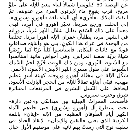
عن الهضبة 50 كيلومترا شمالاً لبناء معبدٍ للإله على علوٍّ
مريح، قرب ينبوعٍ ماء لايرتوي المرء من عذوبته، ثمّ
التفتَ الملاك -«آفري» أي الماء بلغة «آهورو وسوري»-
إلى الخلف ورجع سريعاً. تحيّر آهورو في أمره، فبنى
معبداً على ذاك السّفحٍ يقابل شلال النّهر غرباً، يزورانه
في الشهر مرة، يطلبان غفران الإله آهورا مزدا. تخلّصاً
من الوحدة في عراء هذا الكون، بنى هو وأبناؤه صداقاتٍ
قويةً مع كائنات المكان، فاستأنسوا كلباً برّيّا كما روّضَوا
شياةً بريّة صعبة المراس، وفي أحواض مائية استأنسوا
مع الشّبوط النّهري، ومن ذلك الوقت حُرِّمَ لحمُ السَّمك
الشّبوط على طول مسرى النّهر الأبيض، الأسود، الأحمر.
شكّل الإلهُ في مخيّلة آهورو وزوجته كهيئة أسدٍ عظيم
مهيب، فبنَى أبناؤه تمثالاً للإله من الحجر البازلت الأسود،
ليحافظ على النّسل البشري في المرتفعات المتناثرة
شرق وجنوب سيروس.
فأصبحت الممراتُ الجبلية بين ميدانكي و«عين دارة»
تحت سيطرة آل (أهورو وسُوري) حتى جاءهم النّداء
الكبير أيام الطّوفان العظيم- من الإله «إينان» باللغة
الكردية الذي يعني «اليقين والإيمان» -لإنقاذ الحياة في
سفينة نوح التي رسَتْ بهم ثانية على موطنهم الأول جبال