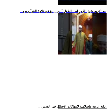
.. بعد تكريم شيخ الأزهر له.. الطفل أنس يبدع في تلاوة القرآن بدو
.. إدانة عربية وإسلامية لانتهاكات الاحتلال في القدس