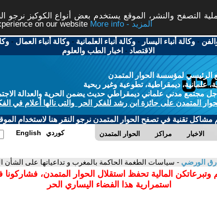
ة التصفح والنشر، الموقع يستخدم بعض أنواع الكوكيز نرجو النق
More info - المزيد
experience on our website
الفن
-
وكالة أنباء اليسار
-
وكالة أنباء العلمانية
-
وكالة أنباء العمال
-
وكا
الاقتصاد
-
اخبار الطب والعلوم
 الرئيسي لمؤسسة الحوار المتمدن
، علمانية، ديمقراطية، تطوعية وغير ربحية
ل مجتمع مدني علماني ديمقراطي حديث يضمن الحرية والعدالة الاجتم
حوار المتمدن على جائزة ابن رشد للفكر الحر والتى نالها أعلام في الفك
م مشاكل تقنية في تصفح الحوار المتمدن نرجو النقر هنا لاستخدام الموقع
كوردي
English
الاخبار
مراكز
الحوار المتمدن
رق الورضي
- سياسات الطغمة الحاكمة بالمغرب و تداعياتها على الشأن العا
 وتبرعاتكن المالية تحفظ استقلال الحوار المتمدن، فشاركونا 
استمرارية هذا الفضاء اليساري الحر