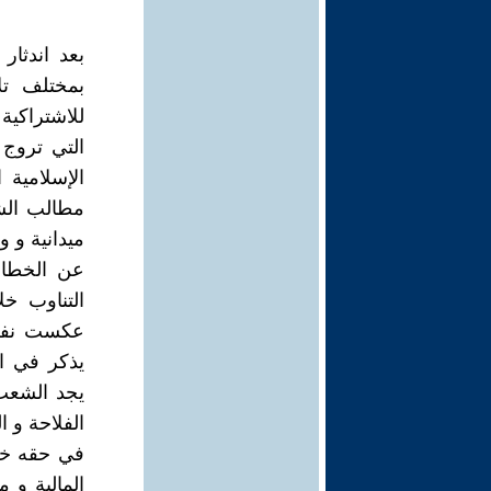
بعد اندثار
بمختلف تل
للاشتراكية 
التي تروج 
الإسلامية 
مطالب الشا
ميدانية و و
عن الخطاب
التناوب خل
عكست نفس 
يذكر في ال
يجد الشعب
في حقه خل
المالية و 