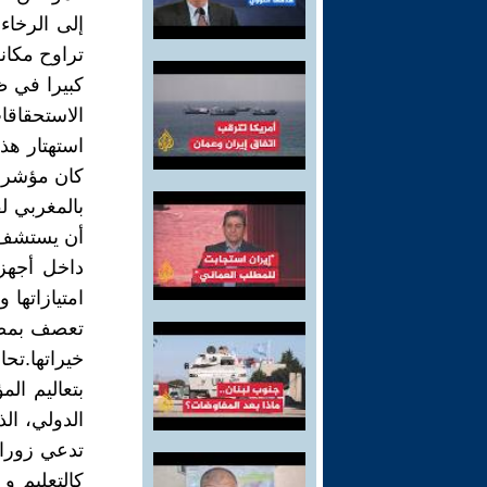
إلى الرخاء
تراوح مكان
كبيرا في ظ
الاستحقاقا
استهتار هذ
كان مؤشرا
بالمغربي ل
أن يستشف أ
داخل أجهزت
امتيازاتها
تعصف بمصال
خيراتها.تح
بتعاليم ال
الدولي، الذ
تدعي زورا 
كالتعليم و