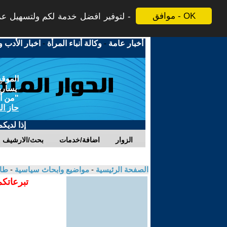
موافق - OK
لتوفير افضل خدمة لكم ولتسهيل عملي
أخبار عامة
-
وكالة أنباء المرأة
-
اخبار الأدب و
الموقع
يسارية
"من أج
حاز ال
إذا لديك
الزوار
اضافة/خدمات
بحث/الارشيف
الصفحة الرئيسية
-
مواضيع وابحاث سياسية
-
طا
تبرعاتكم