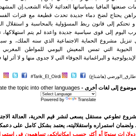
ات صنعتها المافيا بسياساتها العدائية لأبناء الشعب.إن المشه
لراهن يحتاج لضخ دماء جديدة تحدث قطيعة مع فترات الفساد
 تحتكم إلى قانون ربط المسؤولية بالمحاسبة و استقلال ال
رب اليوم إلى قوى سياسية جديدة واعدة لم يتم استهلاكها،
ل تنزيل مشروع الحماية الاجتماعية الذي سنه الملك، و سب
 الحيوية التي تمس المعيش اليومي للمواطن المغربي 
إيديولوجية و البراغماتية الجوفاء التي لا جدوى منها و لا أثر لها 
طارق_الورضي (هاشتاغ)
Tarik_El_Oirdi#
موضوع إلى لغات أخرى -
ate the topic into other languages
Powered by
Translate
شروع تطوعي مستقل يسعى لنشر قيم الحرية، العدالة الاجتم
. ولضمان استمراره واستقلاليته، يعتمد بشكل كامل على دعمك
دعمكم بمبلغ 10 دولارات سنويًا أو أكثر حسب إمكانياتكم، تساهمون في استم