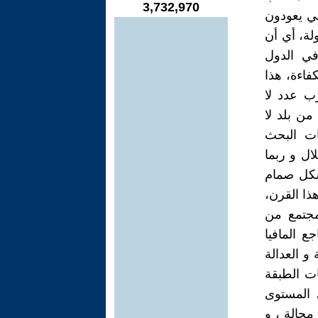
3,732,970
لي يعودون
لة، أي أن
في الدول
فاءة، هذا
ب عدد لا
من بلد لا
ات البحث
ل و ربما
تشكل صمام
ذا القرن،
مجتمع من
ع المافيا
و العدالة
ات الطبقة
ى المستوى
محالة ، و