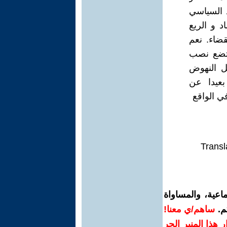
د السياسي
 و الريع
قضاء. نعم
 تضع نصب
ل النهوض
بعيدا عن
في الواقع
Transl
اعية، والمساواة
م.
ساهم/ي معنا!
رار هذا المنبر الحر