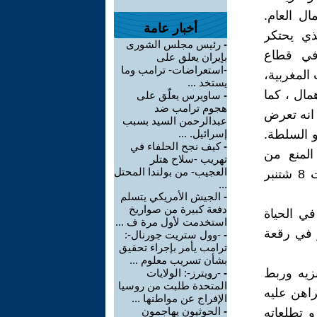
ال العام.
أخبار عامة
ذي يحتكر
-
رئيس مجلس الشورى
في قطاع
بإيران يعلق على
-استعراضات- ترامب وما
المغربية،
يستخد ...
مال ، كما
-
ساويرس يعلّق على
هجوم ترامب ضد
انه تعرض
عبدالرحمن السيد بسبب
و السلطة.
إسرائيل. ...
-
كيف نجح الحلفاء في
المنع من
تهريب -سلاح هتلر
العجيب- من بولندا المحتل
الاستوزار، هم الذين يقبعون اليوم على رأس الحزب الفائز باستحقاقات 8 شتنبر
...
-
الجيش الأمريكي يتسلم
دفعة كبيرة من صواريخ
ي الحياة
استخدمت لأول مرة ف ...
ر في رقعة
-
-وول ستريت جورنال-:
ترامب يأمر بإجراء تحقيق
بشأن تسريب معلوم ...
زيه وربط
-
-رويترز-: الولايات
المتحدة طلبت من روسيا
راهن عليه
الإفراج عن مواطنها ...
-
الحوثيون يهاجمون
و تطلعاته