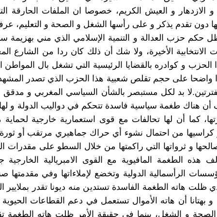
 و الازدهار و العيش الكريم، خصوصا ان الملفات الحارقة الت
ها دون تقدم يذكر و على رأسها الشغل و الصحة و التعليم، عرف
ل حكم حزب العدالة و التنمية الإسلامي الذي مني بهزيمة س
ت الانتخابية الأخيرة، ولا شك أن ذلك كان ردا من الشارع ال
ا الحزب و كوادره بالقضايا الرئيسية التي تشغل بال المواطن ا
 واضحا على حجم تقلص شعبية هذا الحزب الذي تصدر المشهد
فترتين.لا بد لكل مستبصر بالشأن السياسي المغربي و مدقق ف
ن هناك طغمة سياسية فاسدة تتحكم في دواليب الدولة و لها
ها، كما أن لها تحالفات مع قوى استعمارية خارجية لحماية 
 و كراسيها من احتمال نشوء أي حراك جماهيري مرتقب أو ثورة
حها و ثرواتها التي راكمتها من خلال السطو على مقدرات الب
الف هذه الطغمة المافيوية مع القوى الامبريالية الخارجية جع
مؤسسات الرأسمالية الدولية وتخضع لإملاءاتها وفي مقدمتها صن
ي ظلت هاته الطغمة الفاسدة تستدين منه ديونا تقدر بملايير ال
و بهتانا أن هاته الأموال تستعمل في دعم القطاعات الحيوية 
 الصحة و الشغل، بينما في حقيقة الأمر ظلت هاته الطغمة ت