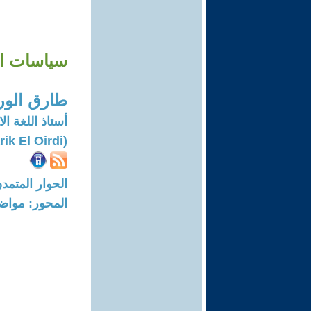
سياسات الط
طارق الو
أستاذ اللغة ا
(Tarik El Oirdi)
الحوار المتمدن-العدد: 8279 - 25
المحور: مواض