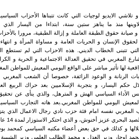
 و تلاشي الايديو لوجيات التي كانت تتبناها الأحزاب السياسية
اوينها منذ ما يناهز ستين سنة، ابتداءا من اليسار الذي 
و صيانة حقوق الطبقة العاملة و إزالة الطبقية، مرورا بالأحزاب
لحقوق الإنسان و الحريات العامة و مساواة المرأة و انتهاءا
التي تتبنى الخطاب الديني. هذه الاحزاب التي لم تستطع ا
رع المغربي في تحقيق العدالة الاجتماعية و الحرية و الكرا
اقعية لها تأثير مباشر على الواقع اليومي المعيش للمواطن المغ
ات الرنانة و الوعود الزائفة، خصوصا أن الشعب المغربي م
ال حكم اليسار، و بتجربة الإسلاميين بعد حراك الربيع الع
الأداء السياسي الهش و المترهل، والذي ينأى عن تحقيق 
معيش اليومي للمواطن المغربي.بعد هاته التجارب السياسية
 المغربي نفسه امام فئة حزب نادي رجال الاعمال الذي يتز
الفلاحة و الصيد ال
الها و كذلك في حق بعض أعضاء مكتبه السياسي كمحمد بوس
محمد اوجار وزير العدل و محمد الطالب العلمي وزير الشبيبة 