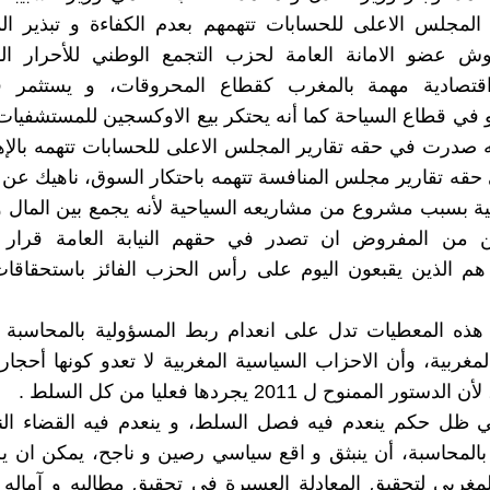
المجلس الاعلى للحسابات تتهمهم بعدم الكفاءة و تبذير الم
وش عضو الامانة العامة لحزب التجمع الوطني للأحرار ال
قتصادية مهمة بالمغرب كقطاع المحروقات، و يستثمر 
و في قطاع السياحة كما أنه يحتكر بيع الاوكسجين للمستشفيات 
ه صدرت في حقه تقارير المجلس الاعلى للحسابات تتهمه بالإه
ه تقارير مجلس المنافسة تتهمه باحتكار السوق، ناهيك عن 
ة بسبب مشروع من مشاريعه السياحية لأنه يجمع بين المال 
ين من المفروض ان تصدر في حقهم النيابة العامة قرار 
هذه المعطيات تدل على انعدام ربط المسؤولية بالمحاسبة ف
لمغربية، وأن الاحزاب السياسية المغربية لا تعدو كونها أحجا
ر الممنوح ل 2011 يجردها فعليا من كل السلط .
ي ظل حكم ينعدم فيه فصل السلط، و ينعدم فيه القضاء الن
بالمحاسبة، أن ينبثق و اقع سياسي رصين و ناجح، يمكن ان ي
مغربي لتحقيق المعادلة العسيرة في تحقيق مطالبه و آماله 