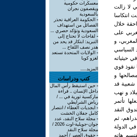
معسكرات حكومية
ي لا زالت
ويقصفون نجران
بالسعودية
ت انتكاسا
-
الحكومة العراقية تحذر
احقة خلال
الفصائل من استهداف
السعودية وتؤكد حصري ...
مغربي على
-
لقاحات لا تحتاج إلى
لمغربي، و
التبريد: ابتكار قد يحد من
هدر نصف اللقاح ...
 السياسي
-
الولايات المتحدة تستعد
ي حيثياته
لغزو كوبا
 نفوذ قوي
المزيد.....
مصالحها و
كتب ودراسات
 شعبية قد
-
حين استيقظ رأس المال
داخل الإنسان .. قراءة
لاد و نهب
ماركسية ثورية في ... /
لها تأتمر
رياض الشرايطي
-
ابجديات العطاء / انتصار
دوق النقد
كامل جفلان الخشت
دراهم، ثم
-
مجلة سلاح النقد، عدد
جوان-جويلية-اوت 2026 /
في الدولة
مجلة سلاح النقد
قتسم هاته
-
حقوق العصر / أحمد