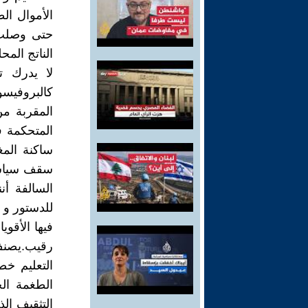
الأموال الط
الناتج الم
لا يدرك تد
كالبروفيس
المقربة من
سقف سياسة 
السالفة أن
للدستور و 
فيها الأقو
رقيب.يصنف
التعليم خ
الطغمة الح
التثقيف ال