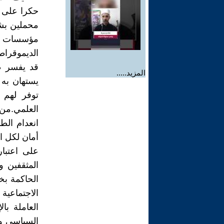
حكرا على أب
محملين بشه
مؤسسات ال
الديموقراط
قد يفسر ظ
المزيد.....
يستهان به م
توفر لهم 
العلمي.من
انعدام الط
أمان لكل ال
على اعتبا
المثقفين و
الحاكمة بخط
الاجتماعية
العاملة با
السياسي و 