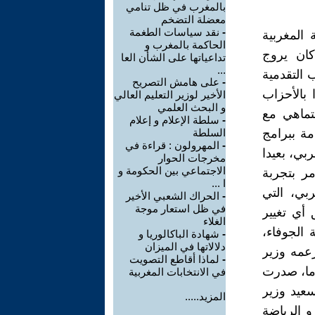
بالمغرب في ظل تنامي
معضلة التضخم
-
نقد سياسات الطغمة
 المغربية
الحاكمة بالمغرب و
كان يروج
تداعياتها على الشأن العا
...
 التقدمية
-
على هامش التصريح
 بالأحزاب
الأخير لوزير التعليم العالي
و البحث العلمي
لتماهي مع
-
سلطة الإعلام و إعلام
مة ببرامج
السلطة
-
المهرولون : قراءة في
ربي، بعيدا
مخرجات الحوار
الاجتماعي بين الحكومة و
ر بتجربة
ا ...
ربي، التي
-
الحراك الشعبي الأخير
في ظل استعار موجة
أي تغيير
الغلاء
 الجوفاء،
-
شهادة الباكالوريا و
دلالاتها في الميزان
عمه وزير
-
لماذا أقاطع التصويت
بحري عزيز أخنوش، و الذي احتكر الاستوزار لمدة 14 عاما، صدرت
في الانتخابات المغربية
عيد وزير
المزيد.....
و الرياضة