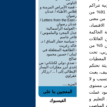
التاوتي
ية تتراكم
-
قصة الأمراض المزمنة و
إفلاس الأطباء / عدنان
حتى وصلت البلاد إلى مقاييس رهيبة ، حيث بلغت الديون الخارجية حد 91% من
رضوان
ة من معنى
Letters from the East /
-
عدنان رضوان
الاقتصاد،
-
العولمة الرأسمالية:
 الحاكمة
جدل المجرد والملموس /
فاخر جاسم
العائلات
-
سياسة حفار الساق / د.
المتحكمة في أجهزة الدولة حد الثراء الفاحش، و التي لا تشكل أكثر من 5% من
خالد زغريت
-
الطائفية المتغلغلة في
 الشعب المغربي، تحت
لبنان / حسين محمود
المعطيات
صالح
-
صدى دولي لكتاباتي: من
يثة تحتكم
إحدى أبرز مفكرات اليسار
الإيطالي إلى أ ... / رزكار
يف، يعبث
عقراوي
حسيب و لا
المزيد.....
لى مستوى
المعجبين بنا على
صود عملت
لتعليم و
الفيسبوك
ه المناصب