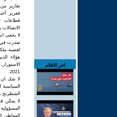
تقارير من 
فعزيز أخن
قطاعات ا
الاتصالات 
لا يخفى ان
صدرت في حق
لغضبة ملكي
هؤلاء الذ
اخر الافلام
2021.
لا شك ان 
السياسية ا
الشطرنج ، لأن الدستو
لا يمكن ف
المسؤولية 
المواطن ال