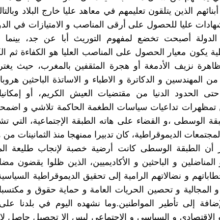
نائهم الذين يتلقون تعليمهم في معاهد عليا خارج البلاد وبالتا
ادات عليا للحصول على أرقى المناصب و الامتيازات في الدو
دولة أصبحت تخضع لمفهوم التوريث أبا عن جد، بينما 
ية يكون معيار الحصول على المناصب العليا هو الكفاءة ثم الك
اهرة نزيف الأدمغة أو هجرة المثقفين بالمغرب، حيث يغتر
ن المهندسين و الدكاترة و الاطباء و الاساتذة الباحثين هروبا 
حتى الحدود الدنيا من مقتضيات العيش الكريم، أو إمكاني
 تمظهرات تداعيات سياسات الطغمة الحاكمة تلاشي و اضمحلا
بقة الوسطى ،و القضاء على هاته الطبقة الإجتماعية، التي 
مجتمعات الديموقراطية، كان تدبيرا ممنهجا منذ الثمانينات من ه
ر أن الطبقة الوسطى كانت أرضية خصبة لإنجاب طليعة ال
 المناضلين و الباحثين و الأكاديميين، الذين ظلوا يقضون مضاج
اباتهم و نضالاتهم الرامية إلى تحقيق الديموقراطية السياسية 
 و المجالية و تحصين الحريات العامة و حماية حقوق و مكتسب
لإضافة إلى تأطير المواطنين.وما نشهده اليوم في بلدنا عل
الاقتصادي و السياسي و الاجتماعي ليس إلا تحصيل حاصل لا 