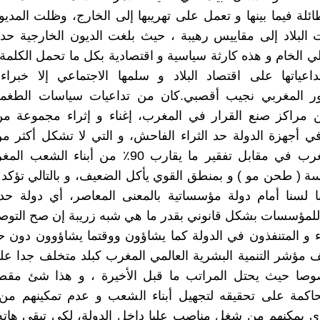
ائلة فيما بينها و تعمل على تهريبها إلى الخارج، وظلت المديون
حلي الخام و هذه كارثة سياسية و اقتصادية بكل ما تحمل الكلم
اعياتها على اقتصاد البلاد و سلمها الاجتماعي إلا خبراء 
ور المغربي نجيب أقصبي.كان من تداعيات سياسات الطغمة
 مراكز صنع القرار في المغرب، إغناء و إثراء مجموعة من 
ساكنة المغرب في مقابل تفقير ما يقارب 90٪ من أبناء
( طحن مو ) و بمنطق القوي يأكل الضعيف، و بالتالي تؤكد 
نا لسنا أمام دولة مؤسساتية بالمعنى المعاصر، أي دولة حد
للمؤسسات بشكل قانوني بقدر ما هي شبه زريبة إن صح التوص
ياء و المتنفذون في الدولة كما يشاؤون ووقتما يشاؤوون دون 
 مؤشر التنمية البشرية العالمي المغرب كبلد متخلف جدا ع
صوصا حيث يحتل المراتب ما قبل الأخيرة ، و هذا شئ مق
اكمة على تحقيقه لتجهيل أبناء الشعب و عدم تمكينهم من ا
ذي يمكنهم من شغل مناصب عليا داخل الدولة، لكي تبقى هات