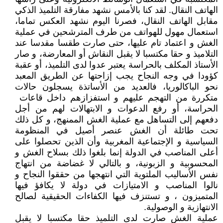
الهاتف النقال. لقد كنا بالأمس نشهد مفارقة التلميذ الذكي
مقابل الهاتف النقال، فصرنا اليوم نشهد العكس تماما،
استعمال مهول للهواتف من طرف المترشحين في عملية
الغش و اعتماد تام عليها، حتى صارت طقسا مقدسا عند
التلاميذ و حقا مكتسبا لا يقبل النقاش أو المعارضة، و صار
الأستاذ المكلف بالحراسة يعتبر عدوا لدى التلميذ، أو عقبة
كؤودا في وجه النجاح يجب إزاحتها عن الطريق المعبد
نحو الباكالوريا، فالعديد من الأساتذة يسجلون حالات
متكررة من التهجم عليهم و استفزازهم داخل قاعات
الحراسة، أو رفع الدعوات و الابتهالات لهم من أجل
دفعهم إلى التساهل مع عملية الغش الممنهج، و كل ذلك
تحت طائلة أن الغش عنصر أصيل في المنظومة
السياسية و الإجتماعية المغربية وأن الذين تحصلوا على
أعلى المناصب في الدولة إنما بلغوا ذلك بسلاح الغش و
المحسوبية و الزبونية، و بالتالي لا غضاضة من انتهاج
نفس الأساليب الملتوية التي انتهجها من حققوا النجاح و
نالوا المناصب و الامتيازات في دولة لا يكافؤ فيها
المتميزون ، و تستنزف فيها الكفاءات الحقيقية لصالح
الانتهازية و الوصولية.
عملية الغش صارت لدى التلميذ حقا مكتسبا لا يقبل