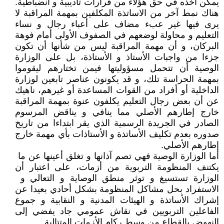
يمكن أخذه في حق هؤلاء من قرارات تأديبية و انضباطية.
هناك نمط آخر من الاساتذة المكلفين بمهمة المراقبة لا
يرى فيها غير عبء مضاف على أعباء رجال و نساء
التعليم و محاولة لوضعهم في الصفوف الأولى أمام فوهة
البركان، و أن مهمة المراقبة ليس من شأنها أن تكون
جزءا من واجبات الأستاذ و الأستاذة، بل على الوزارة
الوصية أن تتحمل مسؤوليتها فيمن تختارهم ليقوموا
بمهمة الحراسة تلك، و قد يكونون عناصر تابعين لوزارة
الداخلية أو أفراد من القوات المساعدة أو غيرهم، ناهيك
عن أن بعض رجال التعليم يكلفون عنوة بمهمة المراقبة
خارج إطارهم الأصلي مما ينافي و يناقض المرسوم
الصادر في الجريدة الرسمية الذي يقر ابتداءا من تاريخ
صدوره بعدم تكليف الأساتذة و الأستاذات بأي مهمة خارج
إطارهم الأصلي.
أما الوزارة الوصية فهي تصم آذانها و تغلق أعينها عن ما
يكتنف المنظومة التربوية من أزمات، على اعتبار أن
الوزارة تستسيغ و توثر منطق الوصاية و التعالي و
الاستفراد بحل مشاكل المنظومة بشكل أحادي بعيدا عن
إشراك الأساتذة و الهيئات المدنية و النقابية و جموع
الفاعلين التربويين في نقاش عمومي جاد يفضي إلى
النهوض بالقطاع من وسط ركام الأزمات المتتالية.