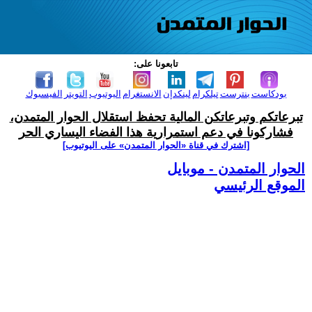
تابعونا على:
بودكاست
بنترست
تيلكرام
لينكدإن
الانستغرام
اليوتيوب
التويتر
الفيسبوك
تبرعاتكم وتبرعاتكن المالية تحفظ استقلال الحوار المتمدن،
فشاركونا في دعم استمرارية هذا الفضاء اليساري الحر
[اشترك في قناة ‫«الحوار المتمدن» على اليوتيوب]
الحوار المتمدن - موبايل
الموقع الرئيسي