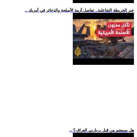
.. عبر الخريطة التفاعلية.. تفاصل أزمة الأسلحة والذخائر في أمريك
.. هل سمعتم من قبل بـ-باربي العراق-؟