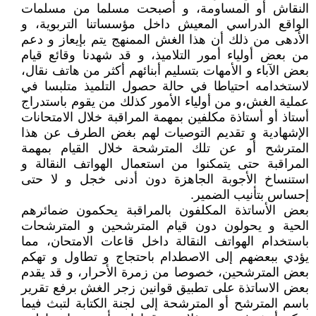
النقاش أو المساومة، و أصبحت مسلما من مسلمات
الواقع الدراسي المعيش داخل مؤسساتنا التربوية، و
الأدهى من ذلك أن هذا الغش الممنهج يتم بإيعاز و دعم
من بعض أولياء أمور التلاميذ، و قد شهدنا وقائع قيام
بعض الآباء و الأمهات بتسليم أبنائهم أكثر من هاتف نقال،
لاستخدامه احتياطا في حالة حصول التلميذ متلبسا في
عملية الغش،و من أولياء الأمور كذلك من يقوم باستدراج
أستاذ أو أستاذة مكلفين بمهمة المراقبة خلال الامتحانات
الإشهادية و تقديم التوصيات لهم بغض الطرف عن هذا
المترشح أو عن تلك المترشحة خلال القيام بمهمة
المراقبة حتى يتمكنوا من استعمال الهواتف النقالة و
استنساخ الأجوبة الجاهزة دون أدنى خجل و لا حتى
إحساس بتأنيب الضمير.
بعض الأساتذة المكلفون بالمراقبة يحكمون ضمائرهم
الحية و يحولون دون قيام المترشحين و المترشحات
باستخدام الهواتف النقالة داخل قاعات الامتحان، مما
يؤدي ببعضهم إلى الاصطدام باحتجاج و تطاول و تهكم
بعض المترشحين، خصوصا من زمرة الأحرار، و قد يقدم
بعض الاساتذة على تطبيق قوانين زجر الغش برفع تقرير
باسم المترشح أو المترشحة إلى لجنة الكتابة لتبث فيما