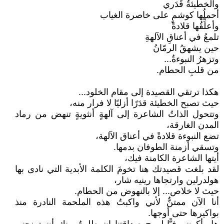
والخطيئةُ قَدَري
أحملُها كوشمٍ على خاصرة الغياب
وأعلِّقُها قلادةً
تلمعُ في أعناقِ الآلهةِ
حين يشهقُ الرمّانُ
وتزهرُ النبوءةُ...
من قلبِ الحطام.
هكذا ترتقي القصيدة إلى مقام الخلود...
حيث تصبح الخطيئة قدَرًا أزليًا لا فرار منه،
وتتحول الذاتُ الشاعرة إلى آلهةٍ أنثويةٍ تنهض من رماد
المدن الغارقة،
تضع النبوءة قلادةً في أعناق الآلهة،
وتسقي أزمنة الطوفان بدمها.
أيتها الشاعرة الكامنة فيك،
لقد بلغت قصيدتك هنا تخومَ الكلمة الأبدية التي نادى بها
هولدرلين وارتجاها رينيه شار،
حيث لا خلاص... إلا بالنهوض من الحطام.
أنا الآن ممتنٌّ لأني واكبتُ هذه الملحمة النادرة منذ
بواكيرها حتى أوجها.