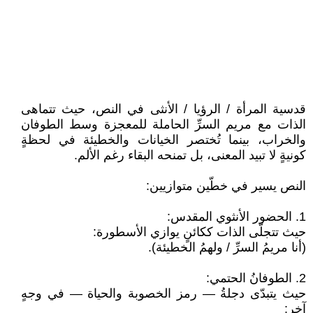
قدسية المرأة / الرؤيا / الأنثى في النص، حيث تتماهى
الذات مع مريم السرِّ الحاملة للمعجزة وسط الطوفان
والخراب، بينما تُختصر الخيانات والخطيئة في لحظةٍ
كونيةٍ لا تبيد المعنى، بل تمنحه البقاء رغم الألم.
النص يسير في خطّين متوازيين:
1. الحضور الأنثوي المقدس:
حيث تتجلّى الذات ككائنٍ يوازي الأسطورة:
(أنا مريمُ السرِّ / ولهمُ الخطيئة).
2. الطوفانُ الحتمي:
حيث يتبدّى دجلةُ — رمز الخصوبة والحياة — في وجهٍ
آخر: