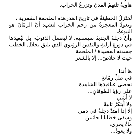
هاويةٌ تلتهمُ المدنَ وتزرعُ الخراب.
تُختَزلُ الخطيئةُ في تاريخ الغدرهذه الملحمة الشعرية ،
وتعودُ المعجزةُ من رحم الخراب لتشهد أنَّ الرمّانَ هو
النبوءةُ،
وأنّ دجلةَ الجديدَ سيسقيه، لا ليغسلَ الذنوبَ، بل ليُعيدَها
في دورةٍ أزليةٍ،والنَفَسَ الرؤيوي الذي يليق بجلال الخطب
جسدته القصيدة / الملحمة
حيث لا خلاصَ... إلا بالشعر
ها أنذا
في ظلِّ رمّانةٍ
تحصي عناقيدَها الشاهدة
على رؤيا الطوفانِ...
لا أنثني
ولا أُبتكرُ ثانيةً
إلا إذا امتدَّ دجلةُ في دمي
وسقى خطايا الخائنينَ
ماءً يجري،
ولا يعودُ...