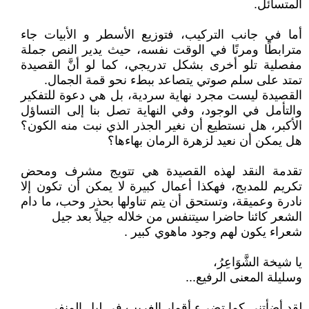
المتسائل.
أما في جانب التركيب، فتوزيع الأسطر و الأبيات جاء
مترابطًا ومرنًا في الوقت نفسه، حيث يدير النص جملة
مفصلية تلو أخرى بشكل تدريجي، كما لو أنَّ القصيدة
تمتد على سلم صوتي يتصاعد ببطء نحو قمة الجمال.
القصيدة ليست مجرد نهاية سردية، بل هي دعوة للتفكير
والتأمل في الوجود، وفي النهاية تصل بنا إلى التساؤل
الأكبر، هل نستطيع أن نغير الجذر الذي نبت منه الكون؟
هل يمكن أن نعيد لزهرة الرمان بهاءها؟
تقدمة النقد لهذه القصيدة هي تتويج مشرف ومحض
تكريم للمدبج، فهكذا أعمال كبيرة لا يمكن أن تكون إلا
نادرة وعميقة، وتستحق أن يتم تناولها بحذر وحب، ما دام
الشعر كائنا حاضرا سيتنفس من خلاله جيلاً بعد جيل
شعراء يكون لهم وجود ماهوي كبير .
يا شيخة الشَّوَاعِرُ،
وسليلة المعنى الرفيع...
لقد أضأتني كما تضيء أقمار الغريب في ليل المنفى...