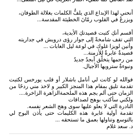
أنحني لهذا الإبداع الذي يلفُّ الكلمات بغلالة الطوفان،
ويزرعُ في القلوب رمّانَ الخطيئة المقدسة...
أقسم أنكِ كتبت قصيدتكِ الأبدية،
التي تقف شامخةً إلى جوار رؤى درويش في جداريته
وأنين لويزا غلوك في لوعة ليل الغابات ...
قصيدةٌ عابرةٌ للأزمنة...
من رحمها يتخلّق أبجدٌ جديدٌ
ونبوءةٌ سترويها الأجيال.
فوالله لو كانت لي أنامل باشلار أو قلب يورخس لكتبت
تقدمة تليق بمقام هذا المنجز الكبير و لاخذ مني ردحًا من
الزمان حتى ألم بجم هذه الملحمةالزاهرة الزاخرة....
ولكني سأكتب بوهج لصداقات
النادرة التي لا يعلو عليها سوى وهج الشعر نفسه.
تقدمة أولية عابرة هذه الكليمات حتى يأذن البوح لي
بالتوسع وتناولها بعمق ما تستحقه ...
د. سعد غلام