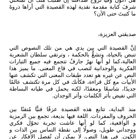
هل أكون وفيًّا لروح صداقتنا إن طلبتُ منك أن تمنحني
شرفَ كتابة مقدمة نقدية لهذه القصيدة التي أراها ذروةَ
ما كتبتَ حتى الآن؟
صديقتي العزيزة،
إنَّ القصيدة التي بين يدي هي من تلك النصوص التي
تنبض بالحياة، وتشعُّ بالحكمة ، وترتقي سلطان الشعرية
العالية،كما لو أنها نهرٌ جارفٌ تتجمع فيه جميع التيارات
الفكرية والوجدانية لتصب في قاع المعنى. ما يميز هذا
النص عن غيره هو تعدد طبقات المعنى التي تكشف عنها
الأبيات مع كل قراءة، فكأنك في كل مرة تكتشف عالمًا
جديدًا، شاسعًا ومعقدًا، لكنه يحمل في طياته البساطة
التي تفيض بأثر الكلمات وأثر الوجدان.
منذ البداية، تتابع هذه القصيدة عزفًا فنيًّا مُتقنًا بين
الحروف والمفردات. اللغة فيها بديعة، تجمع بين الرمزية
و الواقعية، كما لو أنها عاشت تجربة تحوّل فكري
ووجداني طويل، وصولًا إلى نقطة التماس بين الذات و
الكون. في هذا النص، لا يمكن أن تُفصل الأفكار عن