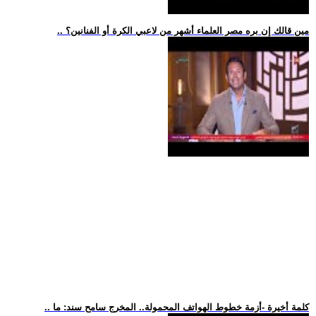
.. مين قالك إن بره مصر العلماء أشهر من لاعبي الكرة أو الفنانين؟
.. كلمة أخيرة -أزمة خطوط الهواتف المحمولة.. المخرج سامح سند: ما