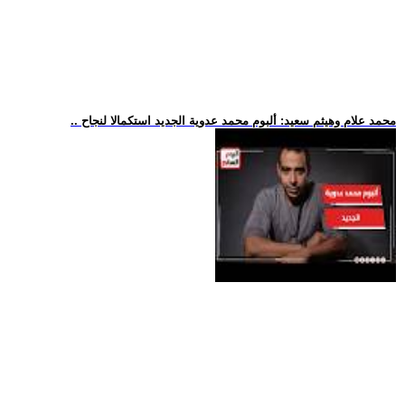
.. محمد علام وهيثم سعيد: ألبوم محمد عدوية الجديد استكمالا لنجاح