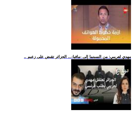
.. مهدي لعريبي: من السينما إلى -مافيا-... الجزائر تقبض على زعيم