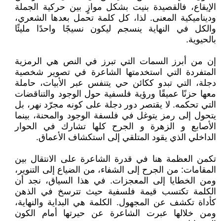
الإيقاع، فالقصيدة بنيت بشكل موازٍ بين حركية الجملة
وديناميكية المعنى. لذا، كل كلمة تحمل بعدها الشعري،
والكل في النهاية ينسجم ليكون نسيجًا واحدًا مليئًا
بالحيوية.
إن من أبرز السمات التي تبرز في النص هي الرمزية
المتفردة التي استخدمتها الشاعرة في تصوير شخصية
دجلة، التي تبدو ككائن حي يتنفس عبر الأبيات، حاملة
معها حزنًا عميقًا ورؤية فلسفية حول الوجود والتناقضات
التي تحكمه. لا يقتصر دور دجلة على كونه مجرّد نهر، بل
يتحول إلى رمز يتوغل في فلسفة الوجود والمحنة، بينما
الأصابع و الزهرة و الجرح كلها تشارك في الحوار
الداخلي الذي يقود المتلقي إلى استكشاف الأعماق.
تكمن العظمة هنا في قدرة الشاعرة على الانتقال بين
المقامات: من الجرح إلى الشفاء، من الضياع إلى التنوير،
ومن الخطايا إلى المعجزات. في هذا السياق، نجد أن
الكلمة تكتسب قيمة فلسفية حيث تترسخ في الذهن
كأداة تكشف عن المجهول. الكلمة هي البداية والنهاية،
ومن خلالها عبرت الشاعرة عن حيرتها أمام الكون