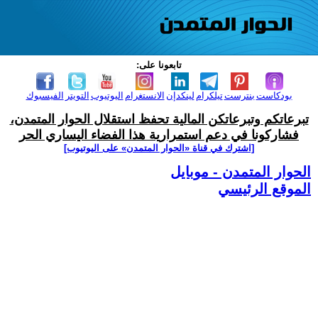
تابعونا على:
بودكاست
بنترست
تيلكرام
لينكدإن
الانستغرام
اليوتيوب
التويتر
الفيسبوك
تبرعاتكم وتبرعاتكن المالية تحفظ استقلال الحوار المتمدن،
فشاركونا في دعم استمرارية هذا الفضاء اليساري الحر
[اشترك في قناة ‫«الحوار المتمدن» على اليوتيوب]
الحوار المتمدن - موبايل
الموقع الرئيسي