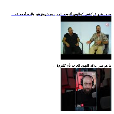
.. محمد عدوية يكشف كواليس ألبومه الجديد ومشروع عن والده أحمد عد
.. ما هو سر علاقة اليهود العرب بأم كلثوم؟