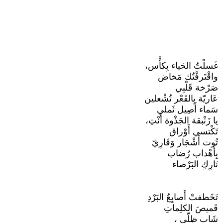
غَسلْتُ الحَياء بِكأْس،
واقْتَرفْتُك مَخاض
صَرْخة قَلْبِي
عَاريّة بِالقَعْر تُشْعلين
سَماء أَصِيل ثَملي
يا زَنْبقة الجَذْوة أَنْتِ،
تَكْتسي أَوْراق
تُوت أَشْجَار وَقَارِيّ
بِأَهْداب رُضاب
نَارِكِ البَرْصاء
تَخَطفتْ أَصابِعُ البَرْدِ
قَميصَ الكلِماتِ
شَاب ظِلّي ،