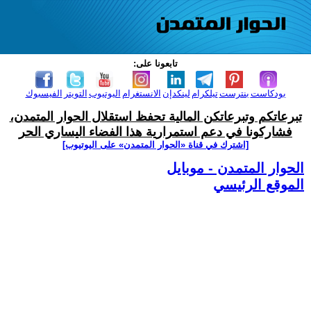
تابعونا على:
بودكاست
بنترست
تيلكرام
لينكدإن
الانستغرام
اليوتيوب
التويتر
الفيسبوك
تبرعاتكم وتبرعاتكن المالية تحفظ استقلال الحوار المتمدن،
فشاركونا في دعم استمرارية هذا الفضاء اليساري الحر
[اشترك في قناة ‫«الحوار المتمدن» على اليوتيوب]
الحوار المتمدن - موبايل
الموقع الرئيسي