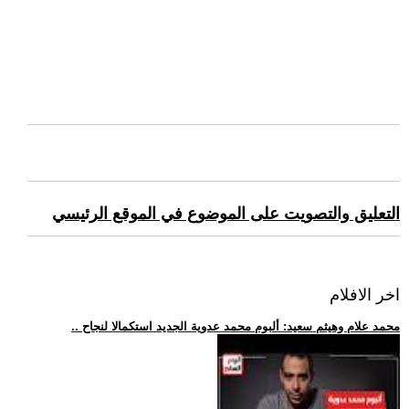
التعليق والتصويت على الموضوع في الموقع الرئيسي
اخر الافلام
.. محمد علام وهيثم سعيد: ألبوم محمد عدوية الجديد استكمالا لنجاح