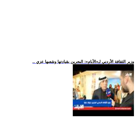
.. وزير الثقافة الأردني لـ«الأيام»: البحرين بقيادتها وشعبها عزي