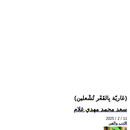
(عَاريّة بِالقَعْر تُشْعلين)
سعد محمد مهدي غلام
2025 / 2 / 11
الادب والفن