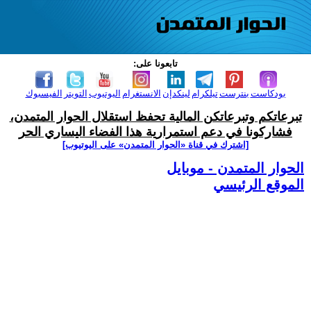
تابعونا على:
بودكاست
بنترست
تيلكرام
لينكدإن
الانستغرام
اليوتيوب
التويتر
الفيسبوك
تبرعاتكم وتبرعاتكن المالية تحفظ استقلال الحوار المتمدن،
فشاركونا في دعم استمرارية هذا الفضاء اليساري الحر
[اشترك في قناة ‫«الحوار المتمدن» على اليوتيوب]
الحوار المتمدن - موبايل
الموقع الرئيسي