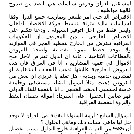
لمستقبل العراق وفرض سياسات هي بالضد من طموح
غالبية مواطنيه .
الاقتراض الداخلي امر طبيعي وتمارسه جميع الدول وفقا
لسياسات مالية متزنة لتنشيط حركة الاقتصاد الداخلي
وليس فقط من اجل اتوفير السيولة ، ودعنا نتكلم على
الاقتراض الخارجي ، من المعروف ان الحكومات
العراقية تقترض من الخارج لتغطية العجز في الموازنة
ولا توجد خطط تنموية تفصلية واضحة للننهوض
بالقطاعات الانتاجية ، عادة ان الدول تقترض لاجل ضخ
الاموال في تنمية المشاريع ، انا في العراق فان هذه
القروض الخارجية غالبيتها تذهب للنفقات التشغليلة او
لمشاريع خدمية وبلدية ، هل تعلم يا عزيزي ان بعض من
القروض ذهبت مثلا لتمويل انشاء مستشفى وجامعة
خاصة لمنتسبي الحشد الشعبي .. انا بالنسبة للبنك الدولي
فهو ضامن الحصول على استرداد امواله بضمان النفط
والثروة النفطية العراقية
السؤال السابع : أزمة السيولة النقدية في العراق لا يوجد
حل لها ماهي اسباب ذلك وماهي الحلول ؟
أن 85% من العملة العراقية خارج التداول بسبب تفضيل