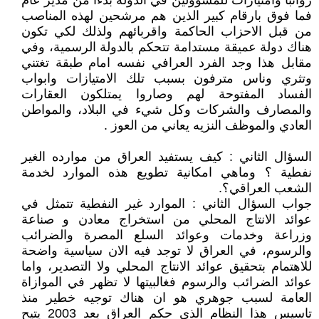
رواتبا وامتيازات للمسؤولين في الدولة بدءا من مدير عام
فما فوق بارقام كبير الذين هم مرشحين لهذه المناصب
من قبل الاحزاب الحاكمة واقربائهم ولذلك لكي تكون
هناك دولة عميقة مستدامة تتحكم بالدولة الرسمية، وفي
مقابل هذا وجد الفرد العرافي نفسه امام طبقة تغتني
وتثري وناس مترفون بسبب تلك الامتيازات وابواب
الفساد المفتوحة لهم وصاروا يمتلكون العقارات
والمصارف والشركات وكل شيء في البلاد، والمواطن
العادي والموظف النزيه يعاني من العوز .
السؤال الثاني : كيف يستفيد العراق من موارده الغير
نفطية ؟ وماهي امكانية تطويع هذه الموارد لخدمة
الشعب العراقي؟.
جواب السؤال الثاني : الموارد غير النفطية تتمثل في
عوائد الانتاج المحلي من استخراج معادن و صناعة
وزراعة وخدمات وعوائد السلع المصرة والضرائب
والرسوم، في العراق لا توجد فيه الان سياسية واضحة
للاهتمام بتحقيق عوائد الانتاج المحلي ولا التصدير، واما
عوائد الضرائب والرسوم فغالبيتها لا تظهر في الموازاة
العامة لسبب جوهري هو ان هناك توجيه خطير منذ
تاسيس هذا النظام الذي حكم العراق بعد 2003 يتيح