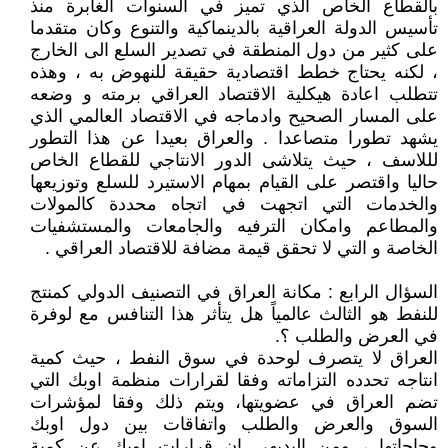
بالقطاع الخاص الذي تميز في السنوات الغابرة منذ
تأسيس الدولة العراقية بالدينماكية والتنوع وكان متقدما
على كثير من دول المنطقة في تصدير السلع الى الخارج
، لكنه يحتاج خطط اقتصادية حقيقة للنهوض به ، وهذه
تتطلب اعادة هيكلية الاقتصاد العراقي برمته و وضعه
على المسار الصحيح وادماجه في الاقتصاد العالمي الذي
يشهد تطورا متصاعدا . والعراق بعيدا عن هذا التطور
لللاسف ، حيث يتلاشى الدور الانتاجي للقطاع الخاص
حاليا واقتصر على القيام بمهام الاستيرد للسلع وتوزيعها
والخدمات التي اتجهت في اتجاه محددة كالمولات
والمطاعم وامكان الترفيه والجامعات والمستشفيات
الخاصة و التي لا تحقق قيمة مضافة للاقتصاد العراقي .
السؤال الرابع : مكانة العراق في التصنيف الدولي كمنتج
للنفط هو الثالث عالمياً هل يتأثر هذا التنافس مع لوفرة
في العرض والطلب ؟.
العراق لا يتصرف لوحدة في سوق النفط ، حيث كمية
انتاجه تحدده التزاماته وفقا لقرارات منظمة اوبك التي
تضم العراق في عضويتها، ويتم ذلك وفقا لمؤشرات
السوق والعرض والطلب واتفاقات بين دول اوبك
وحاجاتها ، ومن البديهي ان قرارات اوبك عن كمية