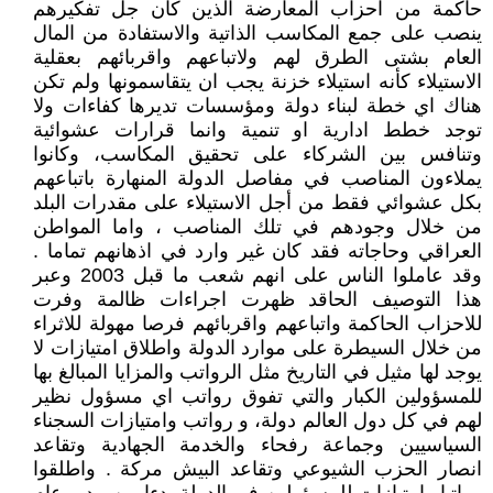
حاكمة من احزاب المعارضة الذين كان جل تفكيرهم
ينصب على جمع المكاسب الذاتية والاستفادة من المال
العام بشتى الطرق لهم ولاتباعهم واقربائهم بعقلية
الاستيلاء كأنه استيلاء خزنة يجب ان يتقاسمونها ولم تكن
هناك اي خطة لبناء دولة ومؤسسات تديرها كفاءات ولا
توجد خطط ادارية او تنمية وانما قرارات عشوائية
وتنافس بين الشركاء على تحقيق المكاسب، وكانوا
يملاءون المناصب في مفاصل الدولة المنهارة باتباعهم
بكل عشوائي فقط من أجل الاستيلاء على مقدرات البلد
من خلال وجودهم في تلك المناصب ، واما المواطن
العراقي وحاجاته فقد كان غير وارد في اذهانهم تماما .
وقد عاملوا الناس على انهم شعب ما قبل 2003 وعبر
هذا التوصيف الحاقد ظهرت اجراءات ظالمة وفرت
للاحزاب الحاكمة واتباعهم واقربائهم فرصا مهولة للاثراء
من خلال السيطرة على موارد الدولة واطلاق امتيازات لا
يوجد لها مثيل في التاريخ مثل الرواتب والمزايا المبالغ بها
للمسؤولين الكبار والتي تفوق رواتب اي مسؤول نظير
لهم في كل دول العالم دولة، و رواتب وامتيازات السجناء
السياسيين وجماعة رفحاء والخدمة الجهادية وتقاعد
انصار الحزب الشيوعي وتقاعد البيش مركة . واطلقوا