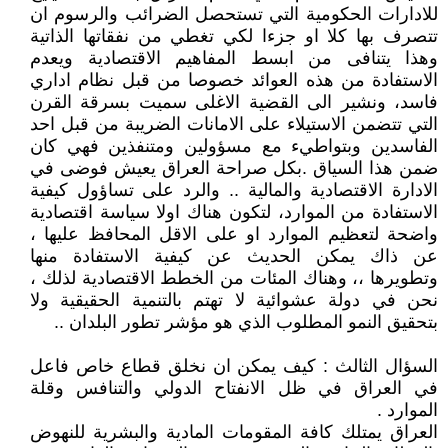
للادارات الحكومية التي تستحصل الضرائب والرسوم ان
تتصرف بها كلا او جزءا لكي تغطي من نفقاتها الذاتية
وهذا يتنافى من ابسط المفاهيم الاقتصادية ويعدم
الاستفادة من هذه العوائد خصوصا من قبل نظام اداري
فاسد، ونشير الى القضية الاغلى سميت بسرقة القرن
التي تتضمن الاستيلاء على الامانات الضريبة من قبل احد
الفاسدين وبتواطيء مع مسؤولين ومتنفذين فهي كان
ضمن هذا السياق .بكل صراحة العراق يعيش فوضى في
الادارة الاقتصادية والمالية .. والرد على تساؤول كيفية
الاستفادة من الموارد، لتكون هناك اولا سياسة اقتصادية
واضحة لتعظيم الموارد او على الاقل المحافظ عليها ،
عن ذاك يمكن الحديث عن كيفية الاستفادة منها
وتطويرها ،، وهناك المئات من الخطط الاقتصادية لذلك ،
نحن في دولة عشوائية لا تهتم بالتنمية الحقيقية ولا
بتحقيق النمو المطلوب الذي هو مؤشر تطور البلدان ..
السؤال الثالث : كيف يمكن ان نخلق قطاع خاص فاعل
في العراق في ظل الانفتاح الدولي والتنافس وقلة
الموارد .
العراق يمتلك كافة المقومات المادية والبشرية للنهوض