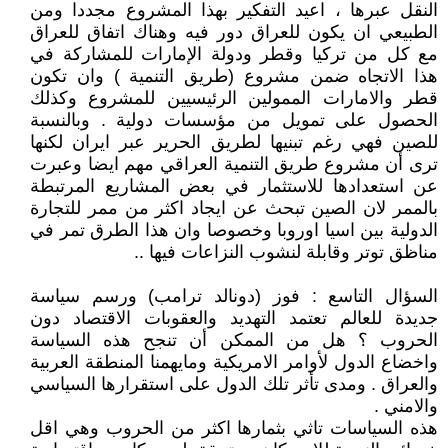
النقل عبرها ، اعيد التفكير بهذا المشروع مجددا ومن
الطبيعي ان يكون للعراق دور فيه وهناك اتفاق للعراق
مع كل من تركيا وقطر ودولة الإمارات للمشاركة في
هذا الاتجاه ضمن مشروع (طريق التنمية ) وان تكون
قطر والامارات الممولين الرئيسيين للمشروع وكذلك
الحصول على تمويل من مؤسسات دولية . وبالنسبة
للصين فهي رغم تبنيها لطريق الحرير عبر ايران لكنها
ترى أن مشروع طريق التنمية العراقي مهم ايضا وعبرت
عن استعدادها للاستثمار في بعض المشاريع المرتبطة
بالممر لان الصين تبحث عن ايجاد اكثر من ممر للتجارة
الدولية بين اسيا اوروبا وخصوصا وان هذا الطرق تمر في
مناظق توتر وقابلة لنشوب النزاعات فيها ..
السؤال التاسع : فوز (دونالد ترامب) ورسم سياسة
جديدة للعالم تعتمد التهديد والعقوبات الاقتصاد دون
الحروب ؟ هل من الممكن أن تنجح هذه السياسة
واخضاع الدول لأوامر الامريكية ومايهمنا المنطقة العربية
والعراق . ومدى تأثر تلك الدول على استقرارها السياسي
والامني .
هذه السياسات تاثي بثمارها اكثر من الحروب وهي اقل