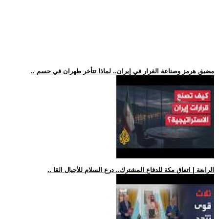
.. مضيق هرمز وصناعة القرار في إيران.. لماذا تتأخر طهران في حسم
.. الرابعة | اتفاق مكة للدفاع المشترك.. درع السلام للأجيال القا