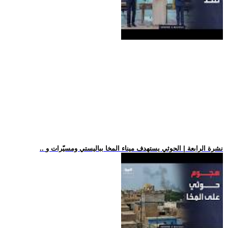
.. نشرة الرابعة | الحوثي يستهدف ميناء المخا بباليستي ومسيّرات و