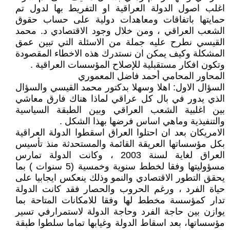
اغلب اصول الدولة العراقية او التفريط بها لدول تم
حمايتها باتفاقات ومعاهدات دولية على حساب حقوق
الشعب العراقي ، ومن خلال وجود الاقتصادي د. محمد
القيسي نطرح عليه جملة من الاسئلة التي تبين عمق
المشكلة وكيف يمكن ان نستدرك هذه الاخطاء المقصودة
وتكون افكار مستقبلية للإصلاح المؤسسات العراقية .
المحاور المحامي أحمد فاضل المعموري
السؤال الاول: اهلا وسهلا بدكتور محمد القيسي والسؤال
الذي يدور في بال كل عراقي لماذا هناك فارق معاشي
بين اغلبية الشعب العراقي وبين الطبقة السياسية
والتنفيذية وماهي اساس فرضها بهذا الشكل .
الامريكان بعد ان احتلوا العراق اسقطوا الدولة العراقية
بكل مؤسساتها العريقة القائمة والمستحدثة منذ تأسيس
العراق لغاية لسنة 2003 ، وكانت الدولة تمارس
مسؤوليتها وفقا لخطط سنوية وخمسية (5 سنوات ) بما
يحقق التطور الاقتصادي والنمو وذلك ينعكس ايجابيا على
حياة الفرد ، ورغم الحروب والحصار فقد كانت الدولة
تدار كمؤسسة مخطط لها وفقا للامكانات المتاحة بما
يوازن بين حاجة الفرد وحاجة الدولة لاستمرارفي تسير
مؤسساتها، بعد اسقاط الدولة وغيابها تماما سلطوا طبقة