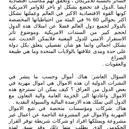
خسائر بالنسبة للامريكان ، وتحقق لهم مكاسب اقتصادية
ايضا .الدول قد تخضع بشكل او باخر للاوامر الامريكية
كونها القوة الاقتصادية الاكبر في العالم وعملتها تشكل
اكثر بحوالي 60 % في المئة من احتياطياتها المخصصة
بالدولار لجميع دول العالم فضلا عن امتلاك هذه الدول
لحجم كبير من السندات الامريكية .وموضوع تأثر
الاستقرار الامني للدول المعنية فلايمكن الحديث عنه
بشكل اجمالي وانما هو شأن تفصيلي يتعلق بكل دولة
على حدة ومدى علاقتها بالولايات المتحدة وما هي طبيعة
الصراع
والعقوبات .
السؤال العاشر: هناك أموال وحسب ما ينشر في
النشرات الدولية ان هذه الاموال هي اموال مهربة في
بعض الدول من العراق ؟ كيف يمكن ان نسترجع هذه
الاموال واعادتها الى الخزينة العامة والية التعاون مع
الدول التي تملك هذه الارصدة المالية والسيولة النقدية .
هناك شركات ومؤسسات متحصة في تتبع الاموال
المهربة والاموال غير المشروعة الناجمة عن اعمال غير
مشروعة ويمتلكها افراد او شركات شريطة توفر القرار
الحكومي الذي يطلب منها ذلك وقد سبق لهذه