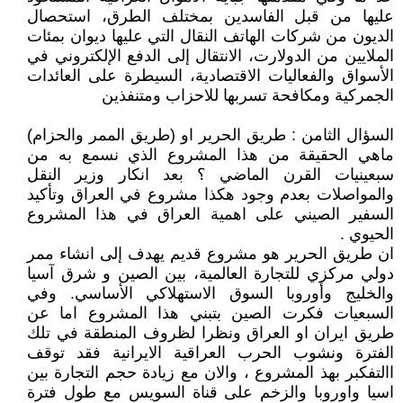
عليها من قبل الفاسدين بمختلف الطرق، استحصال
الديون من شركات الهاتف النقال التي عليها ديوان بمئات
الملايين من الدولارت، الانتقال إلى الدفع الإلكتروني في
الأسواق والفعاليات الاقتصادية، السيطرة على العائدات
الجمركية ومكافحة تسربها للاحزاب ومتنفذين
السؤال الثامن : طريق الحرير او (طريق الممر والحزام)
ماهي الحقيقة من هذا المشروع الذي نسمع به من
سبعينيات القرن الماضي ؟ بعد انكار وزير النقل
والمواصلات بعدم وجود هكذا مشروع في العراق وتأكيد
السفير الصيني على اهمية العراق في هذا المشروع
الحيوي .
ان طريق الحرير هو مشروع قديم يهدف إلى انشاء ممر
دولي مركزي للتجارة العالمية، بين الصين و شرق آسيا
والخليج وأوروبا السوق الاستهلاكي الأساسي. وفي
السبعيات فكرت الصين بتبني هذا المشروع اما عن
طريق ايران او العراق ونظرا لظروف المنطقة في تلك
الفترة ونشوب الحرب العراقية الايرانية فقد توقف
االتفكبر بهذ المشروع ، والان مع زيادة حجم التجارة بين
اسيا واوروبا والزخم على قناة السويس مع طول فترة