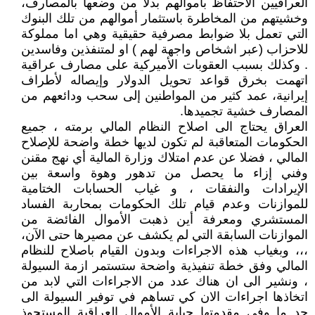
العراقيين الاحتفاظ بأموالهم بدلا من وضعها بالمصارف،
وخشيتهم من المخاطرة باستثمار أموالهم من تلك البنوك
التي تعمل بلا ضوابط مصرفية حقيقية وهي اما مملوكة
للاحزاب (عبر اشخاص واجهة لهم ) او لمتنفذين وفاسدين
. وكذلك بسبب العقوبات الأميركية على مصارف عراقية
اتهمت بخرق قواعد تحويل الدولار وإيصاله لأطراف
إيرانية، عمد كثير من المواطنين إلى سحب ودائعهم من
المصارف خشية تجميدها.
العراق يحتاج الى اصلاح النظام المالي برمته ، جميع
الحكومات المتعاقبة لم تكون لديها خطة واضحة للإصلاح
المالي ، فضلا عن عدم امتلاك وزارة المالية أي نهج مقنن
وفني إزاء ما يحصل من تدهور وهوة واسعة بين
الإيرادات والنفقات ، و غياب الحسابات الختامية
للموازنات وعدم قيام تلك الحكومات بمحاربة الفساد
المستشري ومعرفة أين ذهبت الأموال الفائضة من
الموازنات السابقة التي لم يكشف عن مصيرها حتى الآن،
،،، وبغياب هذه الاجراءات وبدون القيام باصلاح للنظام
المالي وفق خطة تنفيذية واضحة ستستمر ازمة السيولة
، ونشير الى ان هناك عدد من الاجراءات التي لابد من
اتخاذها اجراءات الان كي تساهم في توفير السيولة الى
حد ما وفي مقدمتها جباية الأموال العراقية المستحوذ