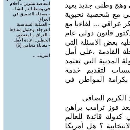
ى وهج وطني جديد يعيد
انتفاضة تشرين .. أحلام
في وسط النار للشا ...
قي مع شخصية نخبوية
-
معضلة التحقيق في
العراق
 عراقي ... لقاءنا مع
-
العملية السياسية
العرجاء ،وحلول إنقاذها
كتور قانون دولي عام
-
العراق والمنعطف
الخطير.. إعادة الأمل .
يه بعض الاسئلة التي
-
معاناة محامي (6)
ة القادمة ،على أمل
المزيد.....
ة المدنية التي تعتمد
سسات لتقديم خدمة
بكرامة المواطن في
د الكريم الصافي
بعد فوز ترامب يراهن
 كدولة قائدة للعالم
لانتخابية ؟ هل أمريكا