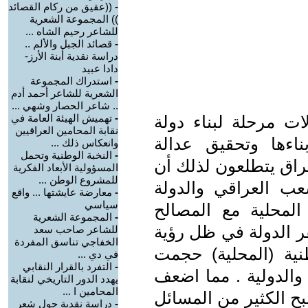
-
((عقيق من ركام القصائد
)) المجموعة الشعرية
للشاعر رحيم الشاه ...
-
قصائد الجبل والألم ..
دراسة نقدية أبنة الأرز-
دادا عبيد
-
استدراك المجموعة
الشعرية للشاعر أحمد أدم
.. شاعر الحصار وشهي ...
ات مرحلة لبناء دولة
-
تهميش الهيئة العامة في
نقابة المحامين العراقيين
اءها وتحقيق عدالة
وانعكاس ذلك ...
-
النخبة الوطنية وتحمل
راق يتطلعون لذلك أن
المسؤولية الأبعاد الفكرية
للمشروع الوطن ...
شعب العراقي والدولة
-
معارضة عايشتها ... واقع
سياسي
المحلية مع المصالح
-
المجموعة الشعرية
قر الدولة في ظل رؤية
للشاعر صاحب سعد
الخفاجي تناسق المفردة
نية (المحلية) حجمت
في دي ...
-
التفرد بالقرار النقابي
والدولية . مما اضعف
يهدد الدور التاريخي لنقابة
المحامين ا ...
بح الكثير من المسائل
-
دراسة نقدية حول شعر