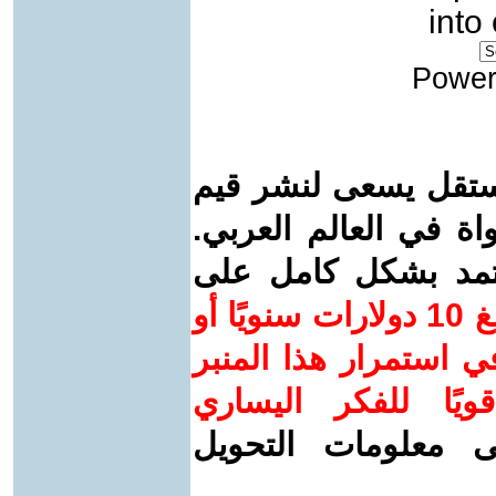
into
Power
ستقل يسعى لنشر قيم
واة في العالم العربي.
عتمد بشكل كامل على
ساهم/ي معنا! بدعمكم بمبلغ 10 دولارات سنويًا أو
 استمرار هذا المنبر
ويًا للفكر اليساري
ى معلومات التحويل