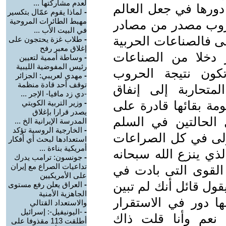
لعدم مشاركتها ...
دورها في جعل العالم
-
لماذا يقوم عمّال بتكسير
مهبط الطائرات المروحية
روب مصدر من مصادر
في البيت الأب ...
مى فالصناعات الحربية
-
طلاب غزة يحتجون على
إغلاق معبر رفح
 دخلا من الصناعات
-
وساطة أممية لتعيين
رئيس المفوضية الليبية
تكون نتيجة الحروب
-
مهدي لعريبي: الجزائر
توقف أحد قادة منظمة
متحاربة إلى إنفاق
-دي زد مافيا- الإجر ...
مة بقائها قادرة على
-
وزير التربية الكويتي
يصدر قرارا بإغلاق
الحالتين في السلم
المدرسة الإيرانية الخ ...
-
الخارجية الروسية تؤكد
ولى في كل الصراعات
استعدادها لبحث أي أفكار
أمريكية بناءة ...
لذي ينزع الله سبحانه
-
جونسون: ترامب يدرك
تداعيات الصراع مع إيران
القوى التى بادت في
على الأمريكيين
 يقول قائل أنك لم تبين
-
العراق يعلن رفع مستوى
الجاهزية الأمنية
ا دور في الاستقرار
والاستعداد القتالي
-
-اليونيفيل-: إسرائيل
 نعم وأنا قلت ذاك
أطلقت 113 مقذوفا على