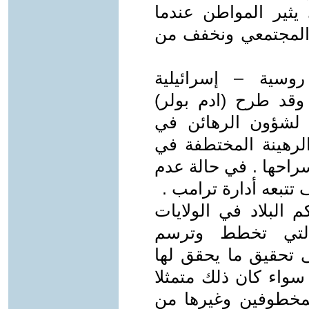
 يثير المواطن عندما
 المجتمعي ونخفف من
وسية – إسرائيلية
وقد طرح (ادم بولر)
 لشؤون الرهائن في
لرهينة المختطفة في
راحها . في حالة عدم
تتبعه أدارة ترامب .
 البلاد في الولايات
 التي تخطط وترسم
ى تحقيق ما يحقق لها
سواء كان ذلك متمثلا
مخطوفين وغيرها من