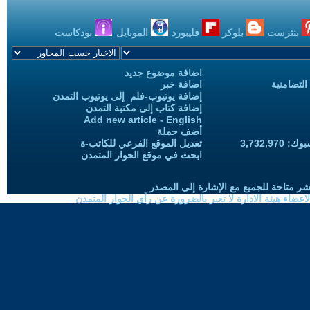
بنترست
بلوكر
فليبورد
الموبايل
بودكاست
اضافة موضوع جديد
التضامنية
اضافة خبر
إضافة يوتيوب-فلم إلى يوتيوب التمدن
إضافة كتاب إلى مكتبة التمدن
Add new article - English
أضف حملة
3,732,97
تعديل الموقع الفرعي للكاتب-ة
ابحث في موقع الحوار المتمدن
شر متاحة للجميع مع الإشارة إلى المصدر
ضاء هيئة الادارة لا تعبر بالضرورة عن رأي الحوار المتمدن