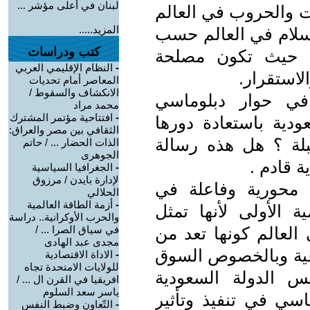
لبنان في أعلى مؤشر ...
ات والحروب في العالم
المزيد.....
لسلام في العالم حسب
كتب ودراسات
ة، حيث تكون مصلحة
-
النظام الإقليمي العربي
لاستقرار.
المعاصر أمام تحديات
الانكشاف والسقوط /
 في حوار دبلوماسي
محمد مراد
-
افتتاحية مؤتمر المشترك
ودية باستعادة دورها
الثقافي بين مصر والعراق:
بلة ؟ هل هذه رسالة
الذات الحضار ... / حاتم
الجوهرى
ة قادم .
-
الجغرافيا السياسية
لإدارة بايدن / مرزوق
لة محورية وفاعلة في
الحلالي
-
أزمة الطاقة العالمية
ة الأولى لأنها تمثل
والحرب الأوكرانية.. دراسة
العالم كونها تعد من
في سياق الصرا ... /
مجدى عبد الهادى
عية وبالخصوص السوق
-
الاداة الاقتصادية
للولايات الامتحدة تجاه
س الدولة السعودية
افريقيا في القرن ال ... /
ياسر سعد السلوم
سي في تنفيذ وتأثير
-
التّعاون وضبط النفس