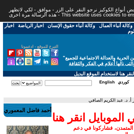
 أنواع الكوكيز نرجو النقر على الزر - موافق - لكي لاتظهر
This website uses cookies to ensure you ge
وكالة أنباء العمال
-
وكالة أنباء حقوق الإنسان
-
اخبار الرياضة
-
اخبار
لوم
التبرع للموقع - ادعمونا
حرية والعدالة الاجتماعية للجميع
"
تى نالها أعلام في الفكر والثقافة
قر هنا لاستخدام الموقع البديل
كوردي
English
أ. د. عبد الكريم الصافي
أحمد فاضل المعموري
لموبايل انقر هنا
 المتمدن، فشاركونا في دعم