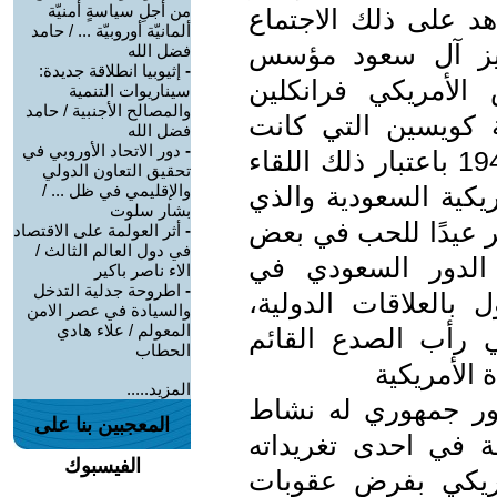
من أجلِ سياسةٍ أمنيّة
هد على ذلك الاجتماع
ألمانيّة أوروبيّة ... / حامد
زيز آل سعود مؤسس
فضل الله
-
إثيوبيا انطلاقة جديدة:
 الأمريكي فرانكلين
سيناريوات التنمية
والمصالح الأجنبية / حامد
ة كويسين التي كانت
فضل الله
-
دور الاتحاد الأوروبي في
تبحر في قناة السويس أوائل سنة 1945 باعتبار ذلك اللقاء
تحقيق التعاون الدولي
يكية السعودية والذي
والإقليمي في ظل ... /
بشار سلوت
والذي يعتبر عيدًا للحب في بعض
-
أثر العولمة على الاقتصاد
في دول العالم الثالث /
 الدور السعودي في
الاء ناصر باكير
-
اطروحة جدلية التدخل
 بالعلاقات الدولية،
والسيادة في عصر الامن
المعولم / علاء هادي
 رأب الصدع القائم
الحطاب
 الأمريكية
المزيد.....
ور جمهوري له نشاط
المعجبين بنا على
 في احدى تغريداته
الفيسبوك
مريكي بفرض عقوبات