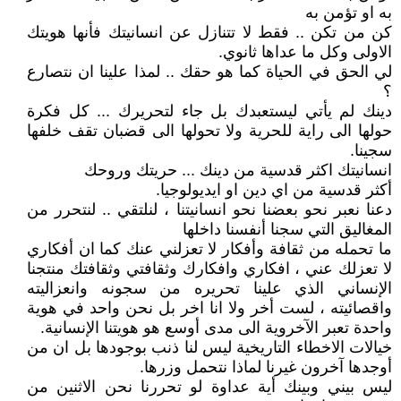
به او تؤمن به
كن من تكن .. فقط لا تتنازل عن انسانيتك فأنها هويتك
الاولى وكل ما عداها ثانوي.
لي الحق في الحياة كما هو حقك .. لمذا علينا ان نتصارع
؟
دينك لم يأتي ليستعبدك بل جاء لتحريرك ... كل فكرة
حولها الى راية للحرية ولا تحولها الى قضبان تقف خلفها
سجينا.
انسانيتك اكثر قدسية من دينك ... حريتك وروحك
أكثر قدسية من اي دين او ايديولوجيا.
دعنا نعبر نحو بعضنا نحو انسانيتنا ، لنلتقي .. لنتحرر من
المغاليق التي سجنا أنفسنا داخلها
ما تحمله من ثقافة وأفكار لا تعزلني عنك كما ان أفكاري
لا تعزلك عني ، افكاري وافكارك وثقافتي وثقافتك منتجنا
الإنساني الذي علينا تحريره من سجونه وانعزاليته
واقصائيته ، لست أخر ولا انا اخر بل نحن واحد في هوية
واحدة تعبر الآخروية الى مدى أوسع هو هويتنا الإنسانية.
خيالات الاخطاء التاريخية ليس لنا ذنب بوجودها بل ان من
أوجدها آخرون غيرنا لماذا نتحمل وزرها.
ليس بيني وبينك أية عداوة لو تحررنا نحن الاثنين من