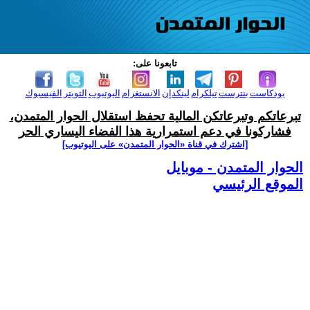
تابعونا على:
بودكاست
بنترست
تيلكرام
لينكدإن
الانستغرام
اليوتيوب
التويتر
الفيسبوك
تبرعاتكم وتبرعاتكن المالية تحفظ استقلال الحوار المتمدن،
فشاركونا في دعم استمرارية هذا الفضاء اليساري الحر
[اشترك في قناة ‫«الحوار المتمدن» على اليوتيوب]
الحوار المتمدن - موبايل
الموقع الرئيسي