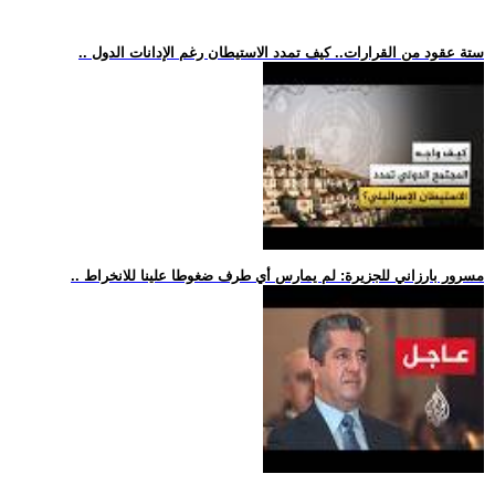
.. ستة عقود من القرارات.. كيف تمدد الاستيطان رغم الإدانات الدول
.. مسرور بارزاني للجزيرة: لم يمارس أي طرف ضغوطا علينا للانخراط