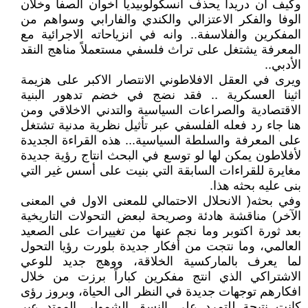
وكيف ان دريدا يحذف انسكولوبيديا اخوان الصفا وخلان
الوفا والفكر الاعتزالي والكندي والفارابي وسواهم من
المفكرين والفلاسفة.. وانه في انزياحاته الاجرائية مع
المعرفة يشتغل على تراث فلسفي مستعملاً مناهج النقد
الأدبي..
ويرى في العقل الافلاطوني الانتصار الاكبر على هزيمة
اثينا العسكرية .. فقد نضج في خضم تدهور البنية
الاقتصادية والصراعات السياسية والتدني الاخلاقي ومن
هنا جاء رد فعله الفلسفي عبر تأثيل نظرية مدنية تشتغل
على المعرفة والسلطة السياسية... هذه القراءة الجديدة
لأفلاطون يمكن لها لو توسع في البحث انتاج رؤية جديدة
مغايرة للقراءات السابقة التي بنيت على أسس غير التي
بنى عليه بحثه هذا.
وفي بحثه( الانحلال الاحتمالي للمعنى الاول في المعنى
الآخر) مناقشة هادئة وصريحة لبعض التحولات التاريخية
بعد ثورة اكتوبر وما نجم عنها من تغييرات على الصعيد
العالمي، وما نتجت من أفكار جديدة بلورت رؤيا التحول
لما يعرف بالماركسية الخلاقة، ووهج جديد للوعي
الاشتراكي الذي انتج مفكرين كباراً برزت من خلال
افكارهم توجهات جديدة في النظر الى الحياة، وبروز رؤى
كانت نتيجة للتمرد على النسق الشمولي الممتد عبر