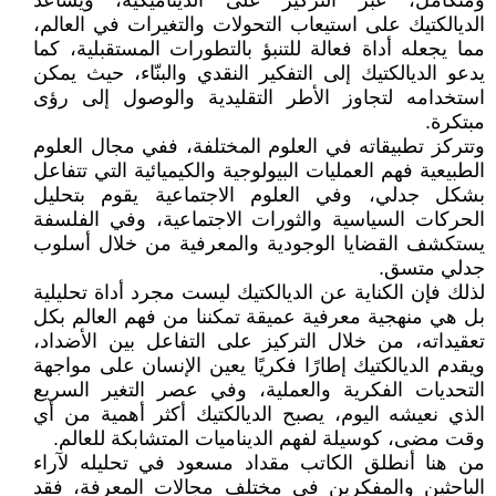
ومتكامل، عبر التركيز على الديناميكية، ويساعد
الديالكتيك على استيعاب التحولات والتغيرات في العالم،
مما يجعله أداة فعالة للتنبؤ بالتطورات المستقبلية، كما
يدعو الديالكتيك إلى التفكير النقدي والبنّاء، حيث يمكن
استخدامه لتجاوز الأطر التقليدية والوصول إلى رؤى
مبتكرة.
وتتركز تطبيقاته في العلوم المختلفة، ففي مجال العلوم
الطبيعية فهم العمليات البيولوجية والكيميائية التي تتفاعل
بشكل جدلي، وفي العلوم الاجتماعية يقوم بتحليل
الحركات السياسية والثورات الاجتماعية، وفي الفلسفة
يستكشف القضايا الوجودية والمعرفية من خلال أسلوب
جدلي متسق.
لذلك فإن الكناية عن الديالكتيك ليست مجرد أداة تحليلية
بل هي منهجية معرفية عميقة تمكننا من فهم العالم بكل
تعقيداته، من خلال التركيز على التفاعل بين الأضداد،
ويقدم الديالكتيك إطارًا فكريًا يعين الإنسان على مواجهة
التحديات الفكرية والعملية، وفي عصر التغير السريع
الذي نعيشه اليوم، يصبح الديالكتيك أكثر أهمية من أي
وقت مضى، كوسيلة لفهم الديناميات المتشابكة للعالم.
من هنا أنطلق الكاتب مقداد مسعود في تحليله لآراء
الباحثين والمفكرين في مختلف مجالات المعرفة، فقد