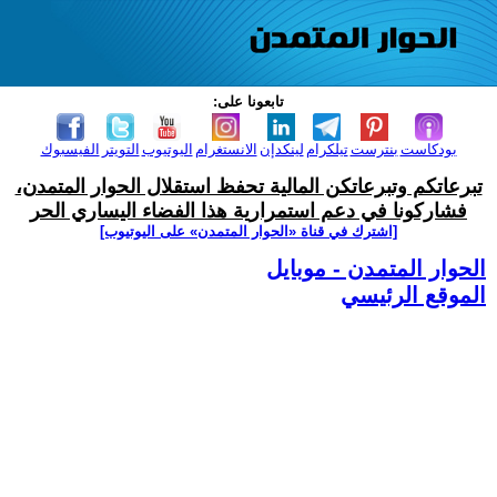
تابعونا على:
بودكاست
بنترست
تيلكرام
لينكدإن
الانستغرام
اليوتيوب
التويتر
الفيسبوك
تبرعاتكم وتبرعاتكن المالية تحفظ استقلال الحوار المتمدن،
فشاركونا في دعم استمرارية هذا الفضاء اليساري الحر
[اشترك في قناة ‫«الحوار المتمدن» على اليوتيوب]
الحوار المتمدن - موبايل
الموقع الرئيسي