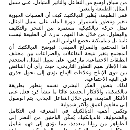
من سياق أوسع من التفاعل والتأثير المتبادل. على سبيل
المثال: الطبيعة والتغير:
ففي الطبيعة، يُظهر الديالكتيك كيف أن العمليات الحيوية
تتغير وتتطور باستمرار. دورة الماء، على سبيل المثال،
تمثل حركة ديالكتيكية مستمرة بين التبخر والتكثيف
والهطول. من خلال هذا الفهم، ندرك أن الطبيعة ليست
ثابتة بل ديناميكية تخضع لقوانين التغير.
اما المجتمع والصراع الطبقي: فيوضح الديالكتيك أن
المجتمع يتغير نتيجة التفاعلات والصراعات بين مختلف
الطبقات الاجتماعية. ماركس، على سبيل المثال، استخدم
هذا الإطار لفهم التطور التاريخي، حيث رأى أن التناقض
بين قوى الإنتاج وعلاقات الإنتاج يؤدي إلى تحول جذري
في البنية الاجتماعية.
لذلك يتطور الفكر البشري نفسه بتطور بطريقة
ديالكتيكية، والأفكار الجديدة غالبًا ما تنشأ كرد فعل على
الأفكار القديمة، ومن خلال التفاعل الجدلي، يتم الوصول
إلى مفاهيم أعمق وأكثر شمولية.
وتكمن أهمية الديالكتيك في المعرفة في التكامل
والشمولية، فالديالكتيك يُمكّن الباحثين من النظر إلى
الظواهر من زوايا متعددة، مما يؤدي إلى فهم شامل