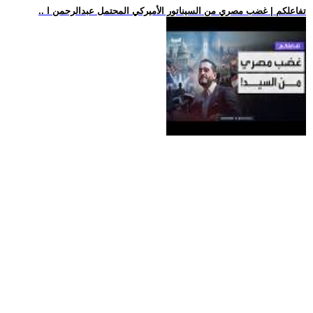
.. تفاعلكم | غضب مصري من السيناتور الأميركي المحتمل عبدالرحمن ا