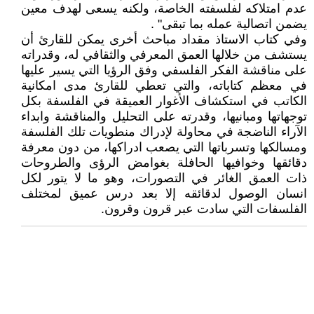
عدم امتلاكه لفلسفته الخاصة، ولكنه يسعى لهدف معين
يضمن اتصالية عمله بما تبقى" .
وفي كتاب الاستاذ مقداد مباحث أخرى يمكن للقارئ أن
يستشف من خلالها العمق المعرفي والثقافي له، وقدراته
على مناقشة الفكر الفلسفي وفق الرؤيا التي يسير عليها
في معظم كتاباته، والتي تعطي للقارئ مدى امكانية
الكاتب في استكشاف الأغوار العميقة في الفلسفة بكل
توجهاتها ومبانيها، وقدرته على التحليل والمناقشة وابداء
الآراء الناضجة في محاولة لإدراك منطويات تلك الفلسفة
ومسالكها وتسرباتها التي يصعب ادراكها، من دون معرفة
دقائقها وخوافيها الحافلة بغوامض الرؤى والطروحات
ذات العمق الغائر في التصورات، وهو ما لا يتور لكل
انسان الوصول لدقائقه إلا بعد درس عميق لمختلف
الفلسفات التي سادت عبر قرون وقرون.