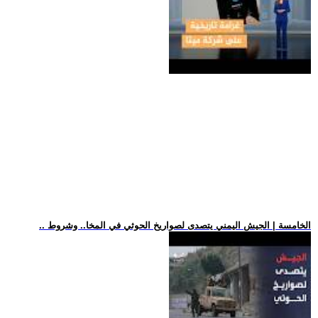
.. الخامسة | الجيش اليمني يتصدى لصواريخ الحوثي في المخا.. وشروط