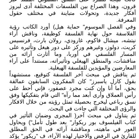
قرون، وهذا الصراع بين الفلسفات المختلفة أدى لبروز
أفكار جديدة، وتحولات متباينة في مختلف حقول
المعرفة.
وفي الفصل الموسوم" حماية هيل) أورد الكاتب رؤية
الفلاسفة حول نهاية الفلسفة كوظيفة، وناقش آراء
نيتشه، ميشال فاكوم، غارودي، رولان بارت، فرنسيس
كريت، دولوز، وغيرهم وركز على دور هيغل وتأثيره على
المسار الفلسفي في أوربا، وما أثارت آرائه من
مناقشات، والمنطق الهيغلي وتأثيراته، مستنداً على آراء
المعارضين والمؤيدين للفلسفة الهيغلية.
ثم يناقش في مبحث آخر الفلسفة كتوقيع، مستشهداً
بقول كارل ياسبرز" كان المفكرون السابقون عمالقة
بحق، أما أنا وإن كنت مجرد عصفور، فإني أحط على
رأس العملاق وأرى أبعد مما رآه" التي قام بتفكيكها وفق
نسق رباعي ليخرج بحصيلة تمثل رؤيته من خلال الافكار
والرؤى المختلفة التي جاءت في البحث.
ثم يتناول في مبحث آخر( المجرى وضمان التأثير في
كتاب الفيلسوف بور ريكوار" بعد طول تأمل") ويحاول
الغور في ماهيته، ومناقشة آرائه في الحق المطلق
للقارئ في الرفض والاختيار لهذه الآراء، ف "ريكور" يؤكد