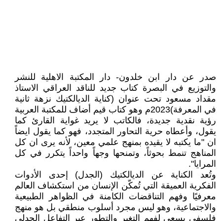
صدر عن دار ابن خلدون- دار المكتبة الاهلية للنشر
والتوزيع في البصرة كتاب جديد للناقد العراقي الاستاذ
مقداد مسعود تحت عنوان (كناية الديالكتيك نزهة ثانية
في المعرفة)2023م وهو كتاب قيم أضاف للمكتبة العربية
رؤية نقدية جديدة، فالكاتب لا يريد غواية القارئ كما
يقول، وأعطاه حرية التحاور المتجدد، فهو كما يقول ايضاً
ان "ما يكتبه لا يقيده بمنهج علمي معين، لأنه يرى ان كل
المناهج تنمط بحوثاً، وتمنحها وجهاً واحداً يتكرر في كل
المرايا".
وتُعد الكناية عن الديالكتيك (الجدل) إحدى الأدوات
الفكرية العميقة التي تُمكّن الإنسان من استكشاف العالم
معرفيًا وفهم التناقضات الكامنة في الظواهر الطبيعية
والاجتماعية، وهو ليس مجرد أسلوب منطقي بل هو منهج
فلسفي يسعى لفهم التغير والتطور عبر التفاعل الجدلي