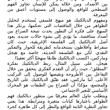
بين الأضداد، ومن خلاله يمكن للإنسان تجاوز الفهم
السطحي للواقع والوصول إلى مستويات أعمق من
المعرفة.
ومفهوم الديالكتيك هو منهج فلسفي يُستخدم لتحليل
الظواهر من خلال التناقضات التي تحكمها، يرتكز هذا
المنهج على فكرة أن التطور يحدث نتيجة الصراع بين
أضداد متناقضة، ما يؤدي إلى نشوء حالات جديدة. يعود
أصل الديالكتيك إلى الفلسفة الإغريقية، حيث كان
سقراط وأفلاطون يستخدمانه كطريقة للحوار والتفكير
النقدي. لكن مع الفلسفة الحديثة، خاصة مع هيجل
وماركس، اكتسب الديالكتيك طابعًا منهجيًا أكثر تعقيدًا.
هيجل، على سبيل المثال، ربط الديالكتيك بفكرة
"المطلق"، حيث رأى أن التقدم الفكري يتحقق من خلال
التفاعل بين الأطروحة ونقيضها للوصول إلى التركيب
الأعلى. أما ماركس، فقد طبّق الديالكتيك على التاريخ
والمجتمع، مؤكدًا أن الصراع بين الطبقات هو المحرك
الأساسي للتغير الاجتماعي.
ويتطلب تناول العالم معرفيًا من منظور ديالكتيك فهم
الظواهر باعتبارها كيانات متغيرة ومترابطة. هذا يعني
تجاوز النظرة الثابتة للواقع والنظر إلى كل ظاهرة كجزء