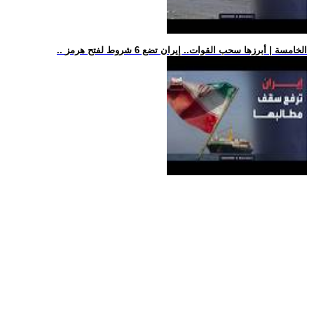
.. الخامسة | أبرزها سحب القوات.. إيران تضع 6 شروط لفتح هرمز