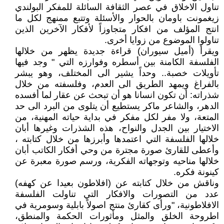
تناول الاخلاق في عصر الثقافة السائلة للمفكر البولندي
زيغمونت باومان بالحوار والأسئلة وتتبع ممنهج لكل ما
انتج المؤلف من افكار متجاوزاً لأفكار الآخرين الذين
تناولوا الموضوع من زوايا أخرى.
ويقرأ (أميل سيوران) قراءة جديدة يظهر من خلالها
الفلسفة الكامنة بين أسطره وفوارزه التي " وجد فيها
تأويلات خصبة.. وحداً يشير الى المختلف، وهو يبشر
بالفراغ ويمهد الطريق الى العدم، وفلسفته من خلال
شذراته: أن تكون انسانا هو أن تبحث عن عقار لما أفسده
الدهر، والشاعر ماكر يستطيع أن يتلوى من البرد الى حد
المتعة، ولا مفر لكل مفكر في بداية حياته المهنية، من
الاختيار بين الجدل والنواح، هذه الشذرات وغيرها أبان
خلالها الفلسفة التي اعتمدها وأبرزها من خلال كتابته ،
وأعطى للقارئ صورة مجترة من وحي أفكار الكاتب أبان
خلالها مناحيه وتوجهاته الفكرية، ورسم صورة معبرة عن
كينونة فكره.
وناقش من خلال كتابته عن (افلاطون بعيدا عن كهفه)
عدد من التصورات والافكار التي تناولت الفلسفة
الافلاطونية، "ورأى كقارئ منتج اصولاً بابلية وسومرية في
اطروحة الخلق والمثل ومأثورات الحكمة والمنطق،